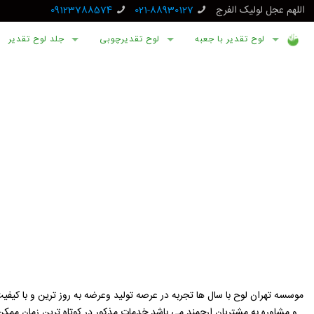
اللهم عجل لولیک الفرج
021-88930127
09123788574
لوح تقدیر با جعبه
لوح تقدیرچوبی
جلد لوح تقدیر
موسسه تهران لوح با سال ها تجربه در عرصه تولید وعرضه به روز ترین و با کیفیت
و مشاوره به مشتریان ارجمند می باشد.خدمات مذکور در کوتاه ترین زمان مم