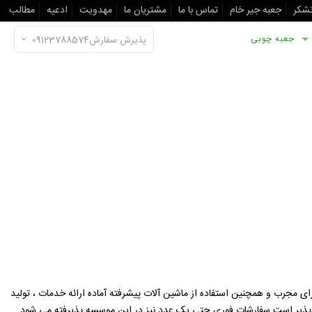
تشکر
جعبه جیر خام
تماس با ما
مشتریان ما
مهدویت
ادعیه
مطالب
جعبه چوبی
پذیرش سفارش09123788574
رای مجرب و همچنین استفاده از ماشین آلات پیشرفته آماده ارائه خدمات ، تولید
ن پذیر است.سفارشات فوری حتی یک عدد نیز در این موسسه پذیرفته می شود.