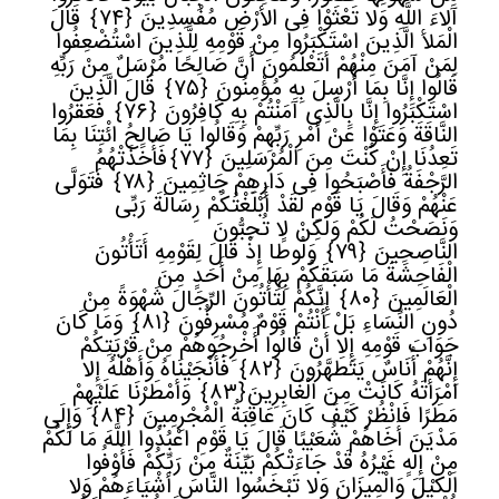
آلاءَ اللَّهِ وَلا تَعْثَوْا فِی الأرْضِ مُفْسِدِینَ
﴿
٧٤﴾
قَالَ
الْمَلأ الَّذِینَ اسْتَکْبَرُوا مِنْ قَوْمِهِ لِلَّذِینَ اسْتُضْعِفُوا
لِمَنْ آمَنَ مِنْهُمْ أَتَعْلَمُونَ أَنَّ صَالِحًا مُرْسَلٌ مِنْ رَبِّهِ
قَالُوا إِنَّا بِمَا أُرْسِلَ بِهِ مُؤْمِنُونَ
﴿
٧٥﴾
قَالَ الَّذِینَ
اسْتَکْبَرُوا إِنَّا بِالَّذِی آمَنْتُمْ بِهِ کَافِرُونَ
﴿
٧٦﴾
فَعَقَرُوا
النَّاقَةَ وَعَتَوْا عَنْ أَمْرِ رَبِّهِمْ وَقَالُوا یَا صَالِحُ ائْتِنَا بِمَا
تَعِدُنَا إِنْ کُنْتَ مِنَ الْمُرْسَلِینَ
﴿
٧٧﴾
فَأَخَذَتْهُمُ
الرَّجْفَةُ فَأَصْبَحُوا فِی دَارِهِمْ جَاثِمِینَ
﴿
٧٨﴾
فَتَوَلَّى
عَنْهُمْ وَقَالَ یَا قَوْمِ لَقَدْ أَبْلَغْتُکُمْ رِسَالَةَ رَبِّی
وَنَصَحْتُ لَکُمْ وَلَکِنْ لا تُحِبُّونَ
النَّاصِحِینَ
﴿
٧٩﴾
وَلُوطًا إِذْ قَالَ لِقَوْمِهِ أَتَأْتُونَ
الْفَاحِشَةَ مَا سَبَقَکُمْ بِهَا مِنْ أَحَدٍ مِنَ
الْعَالَمِینَ
﴿
٨٠﴾
إِنَّکُمْ لَتَأْتُونَ الرِّجَالَ شَهْوَةً مِنْ
دُونِ النِّسَاءِ بَلْ أَنْتُمْ قَوْمٌ مُسْرِفُونَ
﴿
٨١﴾
وَمَا کَانَ
جَوَابَ قَوْمِهِ إِلا أَنْ قَالُوا أَخْرِجُوهُمْ مِنْ قَرْیَتِکُمْ
إِنَّهُمْ أُنَاسٌ یَتَطَهَّرُونَ
﴿
٨٢﴾
فَأَنْجَیْنَاهُ وَأَهْلَهُ إِلا
امْرَأَتَهُ کَانَتْ مِنَ الْغَابِرِینَ
﴿
٨٣﴾
وَأَمْطَرْنَا عَلَیْهِمْ
مَطَرًا فَانْظُرْ کَیْفَ کَانَ عَاقِبَةُ الْمُجْرِمِینَ
﴿
٨٤﴾
وَإِلَى
مَدْیَنَ أَخَاهُمْ شُعَیْبًا قَالَ یَا قَوْمِ اعْبُدُوا اللَّهَ مَا لَکُمْ
مِنْ إِلَهٍ غَیْرُهُ قَدْ جَاءَتْکُمْ بَیِّنَةٌ مِنْ رَبِّکُمْ فَأَوْفُوا
الْکَیْلَ وَالْمِیزَانَ وَلا تَبْخَسُوا النَّاسَ أَشْیَاءَهُمْ وَلا