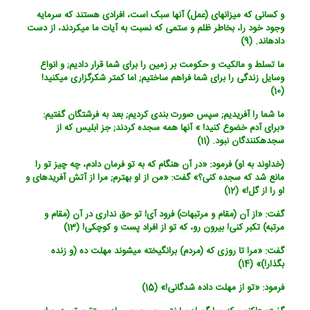
و کسانی که میزانهای (عمل) آنها سبک است، افرادی هستند که سرمایه
وجود خود را، بخاطر ظلم و ستمی که نسبت به آیات ما می‏کردند، از دست
داده‏اند. (9)
ما تسلط و مالکیت و حکومت بر زمین را برای شما قرار دادیم; و انواع
وسایل زندگی را برای شما فراهم ساختیم; اما کمتر شکرگزاری می‏کنید!
(10)
ما شما را آفریدیم; سپس صورت بندی کردیم; بعد به فرشتگان گفتیم:
«برای آدم خضوع کنید! » آنها همه سجده کردند; جز ابلیس که از
سجده‏کنندگان نبود. (11)
(خداوند به او) فرمود: «در آن هنگام که به تو فرمان دادم، چه چیز تو را
مانع شد که سجده کنی؟» گفت: «من از او بهترم; مرا از آتش آفریده‏ای و
او را از گل!» (12)
گفت: «از آن (مقام و مرتبه‏ات) فرود آی! تو حق نداری در آن (مقام و
مرتبه) تکبر کنی! بیرون رو، که تو از افراد پست و کوچکی! (13)
گفت: «مرا تا روزی که (مردم) برانگیخته می‏شوند مهلت ده (و زنده
بگذار!)» (14)
فرمود: «تو از مهلت داده شدگانی!» (15)