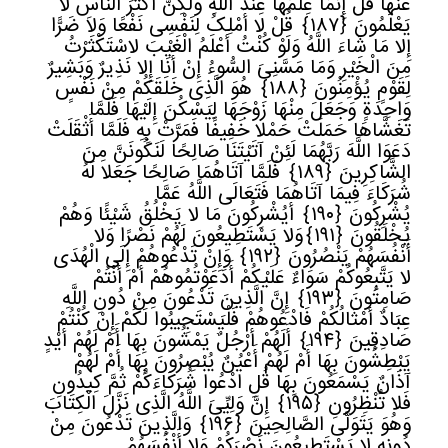
عَنْهَا قُلْ إِنَّمَا عِلْمُهَا عِنْدَ اللَّهِ وَلَکِنَّ أَکْثَرَ النَّاسِ لا
یَعْلَمُونَ
﴿
١٨٧﴾
قُلْ لا أَمْلِکُ لِنَفْسِی نَفْعًا وَلا ضَرًّا
إِلا مَا شَاءَ اللَّهُ وَلَوْ کُنْتُ أَعْلَمُ الْغَیْبَ لاسْتَکْثَرْتُ
مِنَ الْخَیْرِ وَمَا مَسَّنِیَ السُّوءُ إِنْ أَنَا إِلا نَذِیرٌ وَبَشِیرٌ
لِقَوْمٍ یُؤْمِنُونَ
﴿
١٨٨﴾
هُوَ الَّذِی خَلَقَکُمْ مِنْ نَفْسٍ
وَاحِدَةٍ وَجَعَلَ مِنْهَا زَوْجَهَا لِیَسْکُنَ إِلَیْهَا فَلَمَّا
تَغَشَّاهَا حَمَلَتْ حَمْلا خَفِیفًا فَمَرَّتْ بِهِ فَلَمَّا أَثْقَلَتْ
دَعَوَا اللَّهَ رَبَّهُمَا لَئِنْ آتَیْتَنَا صَالِحًا لَنَکُونَنَّ مِنَ
الشَّاکِرِینَ
﴿
١٨٩﴾
فَلَمَّا آتَاهُمَا صَالِحًا جَعَلا لَهُ
شُرَکَاءَ فِیمَا آتَاهُمَا فَتَعَالَى اللَّهُ عَمَّا
یُشْرِکُونَ
﴿
١٩٠﴾
أَیُشْرِکُونَ مَا لا یَخْلُقُ شَیْئًا وَهُمْ
یُخْلَقُونَ
﴿
١٩١﴾
وَلا یَسْتَطِیعُونَ لَهُمْ نَصْرًا وَلا
أَنْفُسَهُمْ یَنْصُرُونَ
﴿
١٩٢﴾
وَإِنْ تَدْعُوهُمْ إِلَى الْهُدَى
لا یَتَّبِعُوکُمْ سَوَاءٌ عَلَیْکُمْ أَدَعَوْتُمُوهُمْ أَمْ أَنْتُمْ
صَامِتُونَ
﴿
١٩٣﴾
إِنَّ الَّذِینَ تَدْعُونَ مِنْ دُونِ اللَّهِ
عِبَادٌ أَمْثَالُکُمْ فَادْعُوهُمْ فَلْیَسْتَجِیبُوا لَکُمْ إِنْ کُنْتُمْ
صَادِقِینَ
﴿
١٩٤﴾
أَلَهُمْ أَرْجُلٌ یَمْشُونَ بِهَا أَمْ لَهُمْ أَیْدٍ
یَبْطِشُونَ بِهَا أَمْ لَهُمْ أَعْیُنٌ یُبْصِرُونَ بِهَا أَمْ لَهُمْ
آذَانٌ یَسْمَعُونَ بِهَا قُلِ ادْعُوا شُرَکَاءَکُمْ ثُمَّ کِیدُونِ
فَلا تُنْظِرُونِ
﴿
١٩٥﴾
إِنَّ وَلِیِّیَ اللَّهُ الَّذِی نَزَّلَ الْکِتَابَ
وَهُوَ یَتَوَلَّى الصَّالِحِینَ
﴿
١٩٦﴾
وَالَّذِینَ تَدْعُونَ مِنْ
دُونِهِ لا یَسْتَطِیعُونَ نَصْرَکُمْ وَلا أَنْفُسَهُمْ