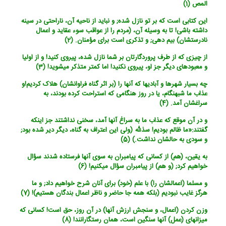
المص (1)
این کتابی است که بر تو نازل شده; و نباید از ناحیه آن، ناراحتی در سینه
داشته باشی! تا به وسیله آن، (مردم را از عواقب سوء عقاید و اعمال
نادرستشان) بیم دهی; و تذکری است برای مؤمنان. (2)
از چیزی که از طرف پروردگارتان بر شما نازل شده، پیروی کنید! و از اولیا
و معبودهای دیگر جز او، پیروی نکنید! اما کمتر متذکر می‏شوید! (3)
چه بسیار شهرها و آبادیها که آنها را (بر اثر گناه فراوانشان) هلاک کردیم!و
عذاب ما شب‏هنگام، یا در روز هنگامی که استراحت کرده بودند، به
سراغشان آمد. (4)
و در آن موقع که عذاب ما به سراغ آنها آمد، سخنی نداشتند جز اینکه
گفتند:«ما ظالم بودیم! س‏ذللّه (ولی این اعتراف به گناه، دیگر دیر شده بود;
و سودی به حالشان نداشت.) (5)
به یقین، (هم) از کسانی که پیامبران به سوی آنها فرستاده شدند سؤال
خواهیم کرد; (و هم) از پیامبران سؤال می‏کنیم! (6)
و مسلما (اعمالشان را) با علم (خود) برای آنان شرح خواهیم داد; و ما
هرگز غایب نبودیم (بلکه همه جا حاضر و ناظر اعمال بندگان هستیم)! (7)
وزن کردن (اعمال، و سنجش ارزش آنها) در آن روز، حق است! کسانی که
میزانهای (عمل) آنها سنگین است، همان رستگارانند! (8)