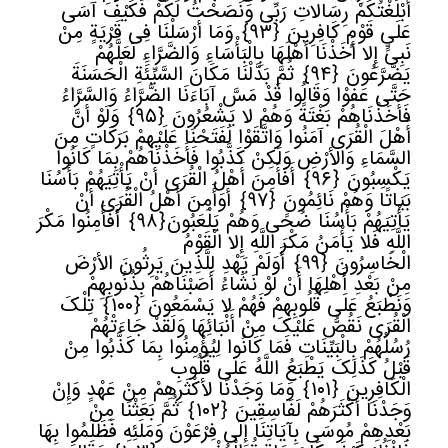
أَبْلَغْتُکُمْ رِسَالاتِ رَبِّی وَنَصَحْتُ لَکُمْ فَکَیْفَ آسَى
عَلَى قَوْمٍ کَافِرِینَ
﴿
٩٣﴾
وَمَا أَرْسَلْنَا فِی قَرْیَةٍ مِنْ
نَبِیٍّ إِلا أَخَذْنَا أَهْلَهَا بِالْبَأْسَاءِ وَالضَّرَّاءِ لَعَلَّهُمْ
یَضَّرَّعُونَ
﴿
٩٤﴾
ثُمَّ بَدَّلْنَا مَکَانَ السَّیِّئَةِ الْحَسَنَةَ
حَتَّى عَفَوْا وَقَالُوا قَدْ مَسَّ آبَاءَنَا الضَّرَّاءُ وَالسَّرَّاءُ
فَأَخَذْنَاهُمْ بَغْتَةً وَهُمْ لا یَشْعُرُونَ
﴿
٩٥﴾
وَلَوْ أَنَّ
أَهْلَ الْقُرَى آمَنُوا وَاتَّقَوْا لَفَتَحْنَا عَلَیْهِمْ بَرَکَاتٍ مِنَ
السَّمَاءِ وَالأرْضِ وَلَکِنْ کَذَّبُوا فَأَخَذْنَاهُمْ بِمَا کَانُوا
یَکْسِبُونَ
﴿
٩٦﴾
أَفَأَمِنَ أَهْلُ الْقُرَى أَنْ یَأْتِیَهُمْ بَأْسُنَا
بَیَاتًا وَهُمْ نَائِمُونَ
﴿
٩٧﴾
أَوَأَمِنَ أَهْلُ الْقُرَى أَنْ
یَأْتِیَهُمْ بَأْسُنَا ضُحًى وَهُمْ یَلْعَبُونَ
﴿
٩٨﴾
أَفَأَمِنُوا مَکْرَ
اللَّهِ فَلا یَأْمَنُ مَکْرَ اللَّهِ إِلا الْقَوْمُ
الْخَاسِرُونَ
﴿
٩٩﴾
أَوَلَمْ یَهْدِ لِلَّذِینَ یَرِثُونَ الأرْضَ
مِنْ بَعْدِ أَهْلِهَا أَنْ لَوْ نَشَاءُ أَصَبْنَاهُمْ بِذُنُوبِهِمْ
وَنَطْبَعُ عَلَى قُلُوبِهِمْ فَهُمْ لا یَسْمَعُونَ
﴿
١٠٠﴾
تِلْکَ
الْقُرَى نَقُصُّ عَلَیْکَ مِنْ أَنْبَائِهَا وَلَقَدْ جَاءَتْهُمْ
رُسُلُهُمْ بِالْبَیِّنَاتِ فَمَا کَانُوا لِیُؤْمِنُوا بِمَا کَذَّبُوا مِنْ
قَبْلُ کَذَلِکَ یَطْبَعُ اللَّهُ عَلَى قُلُوبِ
الْکَافِرِینَ
﴿
١٠١﴾
وَمَا وَجَدْنَا لأکْثَرِهِمْ مِنْ عَهْدٍ وَإِنْ
وَجَدْنَا أَکْثَرَهُمْ لَفَاسِقِینَ
﴿
١٠٢﴾
ثُمَّ بَعَثْنَا مِنْ
بَعْدِهِمْ مُوسَى بِآیَاتِنَا إِلَى فِرْعَوْنَ وَمَلَئِهِ فَظَلَمُوا بِهَا