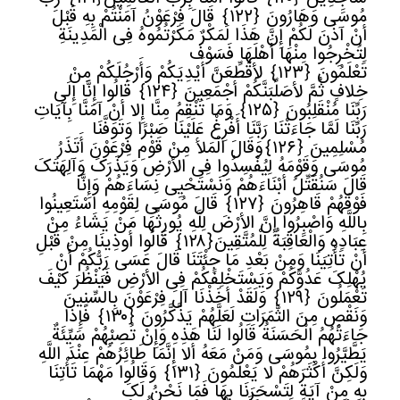
مُوسَى وَهَارُونَ
﴿
١٢٢﴾
قَالَ فِرْعَوْنُ آمَنْتُمْ بِهِ قَبْلَ
أَنْ آذَنَ لَکُمْ إِنَّ هَذَا لَمَکْرٌ مَکَرْتُمُوهُ فِی الْمَدِینَةِ
لِتُخْرِجُوا مِنْهَا أَهْلَهَا فَسَوْفَ
تَعْلَمُونَ
﴿
١٢٣﴾
لأقَطِّعَنَّ أَیْدِیَکُمْ وَأَرْجُلَکُمْ مِنْ
خِلافٍ ثُمَّ لأصَلِّبَنَّکُمْ أَجْمَعِینَ
﴿
١٢٤﴾
قَالُوا إِنَّا إِلَى
رَبِّنَا مُنْقَلِبُونَ
﴿
١٢٥﴾
وَمَا تَنْقِمُ مِنَّا إِلا أَنْ آمَنَّا بِآیَاتِ
رَبِّنَا لَمَّا جَاءَتْنَا رَبَّنَا أَفْرِغْ عَلَیْنَا صَبْرًا وَتَوَفَّنَا
مُسْلِمِینَ
﴿
١٢٦﴾
وَقَالَ الْمَلأ مِنْ قَوْمِ فِرْعَوْنَ أَتَذَرُ
مُوسَى وَقَوْمَهُ لِیُفْسِدُوا فِی الأرْضِ وَیَذَرَکَ وَآلِهَتَکَ
قَالَ سَنُقَتِّلُ أَبْنَاءَهُمْ وَنَسْتَحْیِی نِسَاءَهُمْ وَإِنَّا
فَوْقَهُمْ قَاهِرُونَ
﴿
١٢٧﴾
قَالَ مُوسَى لِقَوْمِهِ اسْتَعِینُوا
بِاللَّهِ وَاصْبِرُوا إِنَّ الأرْضَ لِلَّهِ یُورِثُهَا مَنْ یَشَاءُ مِنْ
عِبَادِهِ وَالْعَاقِبَةُ لِلْمُتَّقِینَ
﴿
١٢٨﴾
قَالُوا أُوذِینَا مِنْ قَبْلِ
أَنْ تَأْتِیَنَا وَمِنْ بَعْدِ مَا جِئْتَنَا قَالَ عَسَى رَبُّکُمْ أَنْ
یُهْلِکَ عَدُوَّکُمْ وَیَسْتَخْلِفَکُمْ فِی الأرْضِ فَیَنْظُرَ کَیْفَ
تَعْمَلُونَ
﴿
١٢٩﴾
وَلَقَدْ أَخَذْنَا آلَ فِرْعَوْنَ بِالسِّنِینَ
وَنَقْصٍ مِنَ الثَّمَرَاتِ لَعَلَّهُمْ یَذَّکَّرُونَ
﴿
١٣٠﴾
فَإِذَا
جَاءَتْهُمُ الْحَسَنَةُ قَالُوا لَنَا هَذِهِ وَإِنْ تُصِبْهُمْ سَیِّئَةٌ
یَطَّیَّرُوا بِمُوسَى وَمَنْ مَعَهُ أَلا إِنَّمَا طَائِرُهُمْ عِنْدَ اللَّهِ
وَلَکِنَّ أَکْثَرَهُمْ لا یَعْلَمُونَ
﴿
١٣١﴾
وَقَالُوا مَهْمَا تَأْتِنَا
بِهِ مِنْ آیَةٍ لِتَسْحَرَنَا بِهَا فَمَا نَحْنُ لَکَ