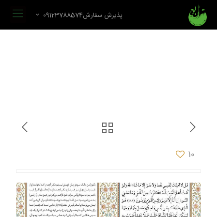
پذیرش سفارش09123788574
10