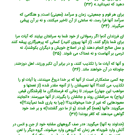
دهید که نمی‏دانید.» (33)
برای هر قوم و جمعیتی، زمان و سرآمد (معینی) است; و هنگامی که
سرآمد آنها فرا رسد، نه ساعتی از آن تاخیر می‏کنند، و نه بر آن پیشی
می‏گیرند. (34)
ای فرزندان آدم! اگر رسولانی از خود شما به سراغتان بیایند که آیات مرا
برای شما بازگو کنند، (از آنها پیروی کنید;) کسانی که پرهیزگاری پیشه کنند
و عمل صالح انجام دهند (و در اصلاح خویش و دیگران بکوشند)، نه
ترسی بر آنهاست و نه غمناک می شوند. (35)
و آنها که آیات ما را تکذیب کنند، و در برابر آن تکبر ورزند، اهل دوزخند;
جاودانه در آن خواهند ماند. (36)
چه کسی ستمکارتر است از آنها که بر خدا دروغ می‏بندند، یا آیات او را
تکذیب می کنند؟! آنها نصیبشان را از آنچه مقدر شده (از نعمتها و
مواهب این جهان) می‏برند; تا زمانی که فرستادگان ما (فرشتگان قبض
ارواح) به سراغشان روند و جانشان را بگیرند; از آنها می‏پرسند: «کجایند
معبودهایی که غیر از خدا می‏خواندید؟! (چرا به یاری شما نمی‏آیند؟!)»
می‏گویند: «آنها (همه) گم شدند (و از ما دور گشتند!)» و بر ضد خود
گواهی می‏دهند که کافر بودند! (37)
(خداوند به آنها) می‏گوید: «در صف گروه‏های مشابه خود از جن و انس در
آتش وارد شوید!» هر زمان که گروهی وارد می‏شوند، گروه دیگر را لعن