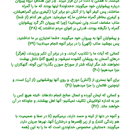
می‏کنند; تا همگی با ذلت در آن قرار گیرند. (در این هنگام) گروه پیروان
درباره پیشوایان خود می‏گویند: «خداوندا! اینها بودند که ما را گمراه
ساختند; پس کیفر آنها را از آتش دو برابر کن! (کیفری برای گمراهیشان،
و کیفری بخاطر گمراه ساختن ما.)» می‏فرماید: «برای هر کدام (از شما)
عذاب مضاعف است; ولی نمی‏دانید! (چرا که پیروان اگر گرد پیشوایان
گمراه را نگرفته بودند، قدرتی بر اغوای مردم نداشتند.)» (38)
و پیشوایان آنها به پیروان خود می‏گویند: «شما امتیازی بر ما نداشتید;
پس بچشید عذاب (الهی) را در برابر آنچه انجام می‏دادید! (39)
کسانی که آیات ما را تکذیب کردند، و در برابر آن تکبر ورزیدند، (هرگز)
درهای آسمان به رویشان گشوده نمی‏شود; و (هیچ گاه) داخل بهشت
نخواهند شد مگر اینکه شتر از سوراخ سوزن بگذرد! این گونه، گنهکاران را
جزا می‏دهیم! (40)
برای آنها بستری از (آتش) دوزخ، و روی آنها پوششهایی (از آن) است; و
اینچنین ظالمان را جزا میدهیم! (41)
و کسانی که ایمان آورده و اعمال صالح انجام داده‏اند -البته هیچ کس را
جز به اندازه تواناییش تکلیف نمی‏کنیم- آنها اهل بهشتند; و جاودانه در آن
خواهند ماند. (42)
و آنچه در دلها از کینه و حسد دارند، برمی‏کنیم (تا در صفا و صمیمیت با
هم زندگی کنند); و از زیر (قصرها و درختان) آنها، نهرها جریان دارد;
می‏گویند: «ستایش مخصوص خداوندی است که ما را به این (همه