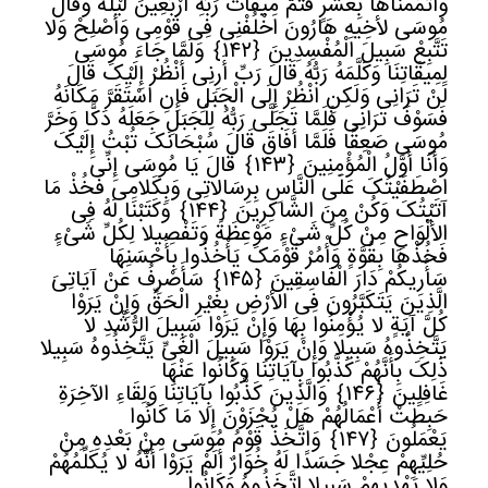
وَأَتْمَمْنَاهَا بِعَشْرٍ فَتَمَّ مِیقَاتُ رَبِّهِ أَرْبَعِینَ لَیْلَةً وَقَالَ
مُوسَى لأخِیهِ هَارُونَ اخْلُفْنِی فِی قَوْمِی وَأَصْلِحْ وَلا
تَتَّبِعْ سَبِیلَ الْمُفْسِدِینَ
﴿
١٤٢﴾
وَلَمَّا جَاءَ مُوسَى
لِمِیقَاتِنَا وَکَلَّمَهُ رَبُّهُ قَالَ رَبِّ أَرِنِی أَنْظُرْ إِلَیْکَ قَالَ
لَنْ تَرَانِی وَلَکِنِ انْظُرْ إِلَى الْجَبَلِ فَإِنِ اسْتَقَرَّ مَکَانَهُ
فَسَوْفَ تَرَانِی فَلَمَّا تَجَلَّى رَبُّهُ لِلْجَبَلِ جَعَلَهُ دَکًّا وَخَرَّ
مُوسَى صَعِقًا فَلَمَّا أَفَاقَ قَالَ سُبْحَانَکَ تُبْتُ إِلَیْکَ
وَأَنَا أَوَّلُ الْمُؤْمِنِینَ
﴿
١٤٣﴾
قَالَ یَا مُوسَى إِنِّی
اصْطَفَیْتُکَ عَلَى النَّاسِ بِرِسَالاتِی وَبِکَلامِی فَخُذْ مَا
آتَیْتُکَ وَکُنْ مِنَ الشَّاکِرِینَ
﴿
١٤٤﴾
وَکَتَبْنَا لَهُ فِی
الألْوَاحِ مِنْ کُلِّ شَیْءٍ مَوْعِظَةً وَتَفْصِیلا لِکُلِّ شَیْءٍ
فَخُذْهَا بِقُوَّةٍ وَأْمُرْ قَوْمَکَ یَأْخُذُوا بِأَحْسَنِهَا
سَأُرِیکُمْ دَارَ الْفَاسِقِینَ
﴿
١٤٥﴾
سَأَصْرِفُ عَنْ آیَاتِیَ
الَّذِینَ یَتَکَبَّرُونَ فِی الأرْضِ بِغَیْرِ الْحَقِّ وَإِنْ یَرَوْا
کُلَّ آیَةٍ لا یُؤْمِنُوا بِهَا وَإِنْ یَرَوْا سَبِیلَ الرُّشْدِ لا
یَتَّخِذُوهُ سَبِیلا وَإِنْ یَرَوْا سَبِیلَ الْغَیِّ یَتَّخِذُوهُ سَبِیلا
ذَلِکَ بِأَنَّهُمْ کَذَّبُوا بِآیَاتِنَا وَکَانُوا عَنْهَا
غَافِلِینَ
﴿
١٤٦﴾
وَالَّذِینَ کَذَّبُوا بِآیَاتِنَا وَلِقَاءِ الآخِرَةِ
حَبِطَتْ أَعْمَالُهُمْ هَلْ یُجْزَوْنَ إِلا مَا کَانُوا
یَعْمَلُونَ
﴿
١٤٧﴾
وَاتَّخَذَ قَوْمُ مُوسَى مِنْ بَعْدِهِ مِنْ
حُلِیِّهِمْ عِجْلا جَسَدًا لَهُ خُوَارٌ أَلَمْ یَرَوْا أَنَّهُ لا یُکَلِّمُهُمْ
وَلا یَهْدِیهِمْ سَبِیلا اتَّخَذُوهُ وَکَانُوا