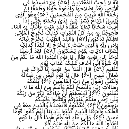
إِنَّهُ لا یُحِبُّ الْمُعْتَدِینَ
﴿
٥٥﴾
وَلا تُفْسِدُوا فِی
الأرْضِ بَعْدَ إِصْلاحِهَا وَادْعُوهُ خَوْفًا وَطَمَعًا إِنَّ
رَحْمَةَ اللَّهِ قَرِیبٌ مِنَ الْمُحْسِنِینَ
﴿
٥٦﴾
وَهُوَ الَّذِی
یُرْسِلُ الرِّیَاحَ بُشْرًا بَیْنَ یَدَیْ رَحْمَتِهِ حَتَّى إِذَا
أَقَلَّتْ سَحَابًا ثِقَالا سُقْنَاهُ لِبَلَدٍ مَیِّتٍ فَأَنْزَلْنَا بِهِ الْمَاءَ
فَأَخْرَجْنَا بِهِ مِنْ کُلِّ الثَّمَرَاتِ کَذَلِکَ نُخْرِجُ الْمَوْتَى
لَعَلَّکُمْ تَذَکَّرُونَ
﴿
٥٧﴾
وَالْبَلَدُ الطَّیِّبُ یَخْرُجُ نَبَاتُهُ
بِإِذْنِ رَبِّهِ وَالَّذِی خَبُثَ لا یَخْرُجُ إِلا نَکِدًا کَذَلِکَ
نُصَرِّفُ الآیَاتِ لِقَوْمٍ یَشْکُرُونَ
﴿
٥٨﴾
لَقَدْ أَرْسَلْنَا
نُوحًا إِلَى قَوْمِهِ فَقَالَ یَا قَوْمِ اعْبُدُوا اللَّهَ مَا لَکُمْ مِنْ
إِلَهٍ غَیْرُهُ إِنِّی أَخَافُ عَلَیْکُمْ عَذَابَ یَوْمٍ
عَظِیمٍ
﴿
٥٩﴾
قَالَ الْمَلأ مِنْ قَوْمِهِ إِنَّا لَنَرَاکَ فِی
ضَلالٍ مُبِینٍ
﴿
٦٠﴾
قَالَ یَا قَوْمِ لَیْسَ بِی ضَلالَةٌ
وَلَکِنِّی رَسُولٌ مِنْ رَبِّ الْعَالَمِینَ
﴿
٦١﴾
أُبَلِّغُکُمْ
رِسَالاتِ رَبِّی وَأَنْصَحُ لَکُمْ وَأَعْلَمُ مِنَ اللَّهِ مَا لا
تَعْلَمُونَ
﴿
٦٢﴾
أَوَعَجِبْتُمْ أَنْ جَاءَکُمْ ذِکْرٌ مِنْ رَبِّکُمْ
عَلَى رَجُلٍ مِنْکُمْ لِیُنْذِرَکُمْ وَلِتَتَّقُوا وَلَعَلَّکُمْ
تُرْحَمُونَ
﴿
٦٣﴾
فَکَذَّبُوهُ فَأَنْجَیْنَاهُ وَالَّذِینَ مَعَهُ فِی
الْفُلْکِ وَأَغْرَقْنَا الَّذِینَ کَذَّبُوا بِآیَاتِنَا إِنَّهُمْ کَانُوا قَوْمًا
عَمِینَ
﴿
٦٤﴾
وَإِلَى عَادٍ أَخَاهُمْ هُودًا قَالَ یَا قَوْمِ
اعْبُدُوا اللَّهَ مَا لَکُمْ مِنْ إِلَهٍ غَیْرُهُ أَفَلا