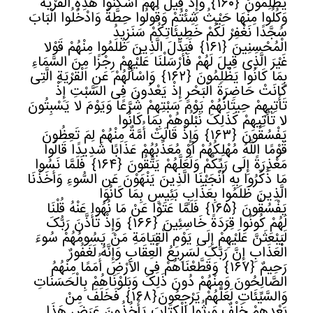
یَظْلِمُونَ
﴿
١٦٠﴾
وَإِذْ قِیلَ لَهُمُ اسْکُنُوا هَذِهِ الْقَرْیَةَ
وَکُلُوا مِنْهَا حَیْثُ شِئْتُمْ وَقُولُوا حِطَّةٌ وَادْخُلُوا الْبَابَ
سُجَّدًا نَغْفِرْ لَکُمْ خَطِیئَاتِکُمْ سَنَزِیدُ
الْمُحْسِنِینَ
﴿
١٦١﴾
فَبَدَّلَ الَّذِینَ ظَلَمُوا مِنْهُمْ قَوْلا
غَیْرَ الَّذِی قِیلَ لَهُمْ فَأَرْسَلْنَا عَلَیْهِمْ رِجْزًا مِنَ السَّمَاءِ
بِمَا کَانُوا یَظْلِمُونَ
﴿
١٦٢﴾
وَاسْأَلْهُمْ عَنِ الْقَرْیَةِ الَّتِی
کَانَتْ حَاضِرَةَ الْبَحْرِ إِذْ یَعْدُونَ فِی السَّبْتِ إِذْ
تَأْتِیهِمْ حِیتَانُهُمْ یَوْمَ سَبْتِهِمْ شُرَّعًا وَیَوْمَ لا یَسْبِتُونَ
لا تَأْتِیهِمْ کَذَلِکَ نَبْلُوهُمْ بِمَا کَانُوا
یَفْسُقُونَ
﴿
١٦٣﴾
وَإِذْ قَالَتْ أُمَّةٌ مِنْهُمْ لِمَ تَعِظُونَ
قَوْمًا اللَّهُ مُهْلِکُهُمْ أَوْ مُعَذِّبُهُمْ عَذَابًا شَدِیدًا قَالُوا
مَعْذِرَةً إِلَى رَبِّکُمْ وَلَعَلَّهُمْ یَتَّقُونَ
﴿
١٦٤﴾
فَلَمَّا نَسُوا
مَا ذُکِّرُوا بِهِ أَنْجَیْنَا الَّذِینَ یَنْهَوْنَ عَنِ السُّوءِ وَأَخَذْنَا
الَّذِینَ ظَلَمُوا بِعَذَابٍ بَئِیسٍ بِمَا کَانُوا
یَفْسُقُونَ
﴿
١٦٥﴾
فَلَمَّا عَتَوْا عَنْ مَا نُهُوا عَنْهُ قُلْنَا
لَهُمْ کُونُوا قِرَدَةً خَاسِئِینَ
﴿
١٦٦﴾
وَإِذْ تَأَذَّنَ رَبُّکَ
لَیَبْعَثَنَّ عَلَیْهِمْ إِلَى یَوْمِ الْقِیَامَةِ مَنْ یَسُومُهُمْ سُوءَ
الْعَذَابِ إِنَّ رَبَّکَ لَسَرِیعُ الْعِقَابِ وَإِنَّهُ لَغَفُورٌ
رَحِیمٌ
﴿
١٦٧﴾
وَقَطَّعْنَاهُمْ فِی الأرْضِ أُمَمًا مِنْهُمُ
الصَّالِحُونَ وَمِنْهُمْ دُونَ ذَلِکَ وَبَلَوْنَاهُمْ بِالْحَسَنَاتِ
وَالسَّیِّئَاتِ لَعَلَّهُمْ یَرْجِعُونَ
﴿
١٦٨﴾
فَخَلَفَ مِنْ
بَعْدِهِمْ خَلْفٌ وَرِثُوا الْکِتَابَ یَأْخُذُونَ عَرَضَ هَذَا