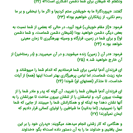
ونگفتم که شیطان برای شما دشمن آشکاری است؟!» (22)
گفتند: «پروردگارا! ما به خویشتن ستم کردیم! و اگر ما را نبخشی و بر ما
رحم نکنی، از زیانکاران خواهیم بود!» (23)
فرمود: «(از مقام خویش،) فرود آیید، در حالی که بعضی از شما نسبت به
بعض دیگر، دشمن خواهید بود! (شیطان دشمن شماست، و شما دشمن
او!) و برای شما در زمین، قرارگاه و وسیله بهره‏گیری تا زمان معینی
خواهد بود.» (24)
فرمود: «در آن ( زمین) زنده می‏شوید; و در آن می‏میرید; و (در رستاخیز) از
آن خارج خواهید شد.» (25)
ای فرزندان آدم! لباسی برای شما فرستادیم که اندام شما را می‏پوشاند و
مایه زینت شماست; اما لباس پرهیزگاری بهتر است! اینها (همه) از آیات
خداست، تا متذکر (نعمتهای او) شوند! (26)
ای فرزندان آدم! شیطان شما را نفریبد، آن گونه که پدر و مادر شما را از
بهشت بیرون کرد، و لباسشان را از تنشان بیرون ساخت تا عورتشان را به
آنها نشان دهد! چه اینکه او و همکارانش شما را می‏بینند از جایی که شما
آنها را نمی‏بینید; (اما بدانید) ما شیاطین را اولیای کسانی قرار دادیم که
ایمان نمی‏آورند! (27)
و هنگامی که کار زشتی انجام می‏دهند می‏گویند: «پدران خود را بر این
عمل یافتیم; و خداوند ما را به آن دستور داده است!» بگو: «خداوند