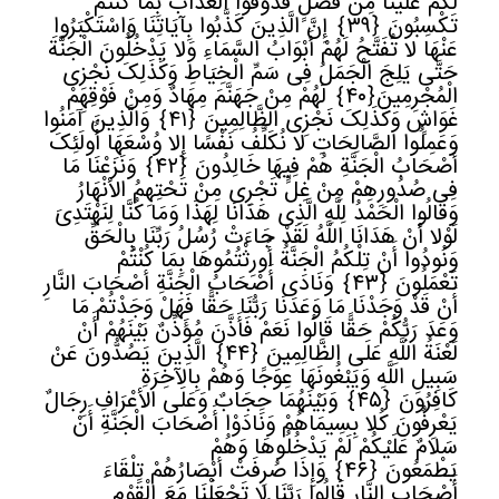
لَکُمْ عَلَیْنَا مِنْ فَضْلٍ فَذُوقُوا الْعَذَابَ بِمَا کُنْتُمْ
تَکْسِبُونَ
﴿
٣٩﴾
إِنَّ الَّذِینَ کَذَّبُوا بِآیَاتِنَا وَاسْتَکْبَرُوا
عَنْهَا لا تُفَتَّحُ لَهُمْ أَبْوَابُ السَّمَاءِ وَلا یَدْخُلُونَ الْجَنَّةَ
حَتَّى یَلِجَ الْجَمَلُ فِی سَمِّ الْخِیَاطِ وَکَذَلِکَ نَجْزِی
الْمُجْرِمِینَ
﴿
٤٠﴾
لَهُمْ مِنْ جَهَنَّمَ مِهَادٌ وَمِنْ فَوْقِهِمْ
غَوَاشٍ وَکَذَلِکَ نَجْزِی الظَّالِمِینَ
﴿
٤١﴾
وَالَّذِینَ آمَنُوا
وَعَمِلُوا الصَّالِحَاتِ لا نُکَلِّفُ نَفْسًا إِلا وُسْعَهَا أُولَئِکَ
أَصْحَابُ الْجَنَّةِ هُمْ فِیهَا خَالِدُونَ
﴿
٤٢﴾
وَنَزَعْنَا مَا
فِی صُدُورِهِمْ مِنْ غِلٍّ تَجْرِی مِنْ تَحْتِهِمُ الأنْهَارُ
وَقَالُوا الْحَمْدُ لِلَّهِ الَّذِی هَدَانَا لِهَذَا وَمَا کُنَّا لِنَهْتَدِیَ
لَوْلا أَنْ هَدَانَا اللَّهُ لَقَدْ جَاءَتْ رُسُلُ رَبِّنَا بِالْحَقِّ
وَنُودُوا أَنْ تِلْکُمُ الْجَنَّةُ أُورِثْتُمُوهَا بِمَا کُنْتُمْ
تَعْمَلُونَ
﴿
٤٣﴾
وَنَادَى أَصْحَابُ الْجَنَّةِ أَصْحَابَ النَّارِ
أَنْ قَدْ وَجَدْنَا مَا وَعَدَنَا رَبُّنَا حَقًّا فَهَلْ وَجَدْتُمْ مَا
وَعَدَ رَبُّکُمْ حَقًّا قَالُوا نَعَمْ فَأَذَّنَ مُؤَذِّنٌ بَیْنَهُمْ أَنْ
لَعْنَةُ اللَّهِ عَلَى الظَّالِمِینَ
﴿
٤٤﴾
الَّذِینَ یَصُدُّونَ عَنْ
سَبِیلِ اللَّهِ وَیَبْغُونَهَا عِوَجًا وَهُمْ بِالآخِرَةِ
کَافِرُونَ
﴿
٤٥﴾
وَبَیْنَهُمَا حِجَابٌ وَعَلَى الأعْرَافِ رِجَالٌ
یَعْرِفُونَ کُلا بِسِیمَاهُمْ وَنَادَوْا أَصْحَابَ الْجَنَّةِ أَنْ
سَلامٌ عَلَیْکُمْ لَمْ یَدْخُلُوهَا وَهُمْ
یَطْمَعُونَ
﴿
٤٦﴾
وَإِذَا صُرِفَتْ أَبْصَارُهُمْ تِلْقَاءَ
أَصْحَابِ النَّارِ قَالُوا رَبَّنَا لا تَجْعَلْنَا مَعَ الْقَوْمِ