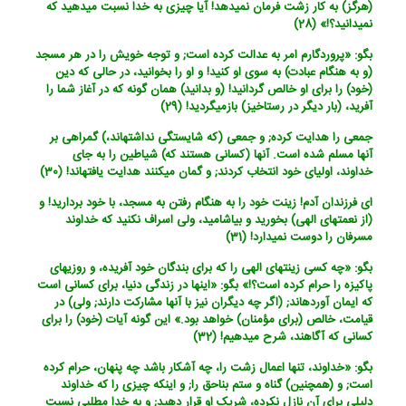
(هرگز) به کار زشت فرمان نمی‏دهد! آیا چیزی به خدا نسبت می‏دهید که
نمی‏دانید؟!» (28)
بگو: «پروردگارم امر به عدالت کرده است; و توجه خویش را در هر مسجد
(و به هنگام عبادت) به سوی او کنید! و او را بخوانید، در حالی که دین
(خود) را برای او خالص گردانید! (و بدانید) همان گونه که در آغاز شما را
آفرید، (بار دیگر در رستاخیز) بازمی‏گردید! (29)
جمعی را هدایت کرده; و جمعی (که شایستگی نداشته‏اند،) گمراهی بر
آنها مسلم شده است. آنها (کسانی هستند که) شیاطین را به جای
خداوند، اولیای خود انتخاب کردند; و گمان می‏کنند هدایت یافته‏اند! (30)
ای فرزندان آدم! زینت خود را به هنگام رفتن به مسجد، با خود بردارید! و
(از نعمتهای الهی) بخورید و بیاشامید، ولی اسراف نکنید که خداوند
مسرفان را دوست نمی‏دارد! (31)
بگو: «چه کسی زینتهای الهی را که برای بندگان خود آفریده، و روزیهای
پاکیزه را حرام کرده است؟!» بگو: «اینها در زندگی دنیا، برای کسانی است
که ایمان آورده‏اند; (اگر چه دیگران نیز با آنها مشارکت دارند; ولی) در
قیامت، خالص (برای مؤمنان) خواهد بود.» این گونه آیات (خود) را برای
کسانی که آگاهند، شرح می‏دهیم! (32)
بگو: «خداوند، تنها اعمال زشت را، چه آشکار باشد چه پنهان، حرام کرده
است; و (همچنین) گناه و ستم بناحق را; و اینکه چیزی را که خداوند
دلیلی برای آن نازل نکرده، شریک او قرار دهید; و به خدا مطلبی نسبت