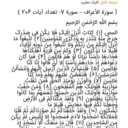
ترجمه کامل
کلیک نمایید.
﴿ سورة الأعراف – سورة 7- تعداد آیات 206 ﴾
بِسْمِ اللَّهِ الرَّحْمَنِ الرَّحِیمِ
المص
﴿
١﴾
کِتَابٌ أُنْزِلَ إِلَیْکَ فَلا یَکُنْ فِی صَدْرِکَ
حَرَجٌ مِنْهُ لِتُنْذِرَ بِهِ وَذِکْرَى لِلْمُؤْمِنِینَ
﴿
٢﴾
اتَّبِعُوا مَا
أُنْزِلَ إِلَیْکُمْ مِنْ رَبِّکُمْ وَلا تَتَّبِعُوا مِنْ دُونِهِ أَوْلِیَاءَ
قَلِیلا مَا تَذَکَّرُونَ
﴿
٣﴾
وَکَمْ مِنْ قَرْیَةٍ أَهْلَکْنَاهَا
فَجَاءَهَا بَأْسُنَا بَیَاتًا أَوْ هُمْ قَائِلُونَ
﴿
٤﴾
فَمَا کَانَ
دَعْوَاهُمْ إِذْ جَاءَهُمْ بَأْسُنَا إِلا أَنْ قَالُوا إِنَّا کُنَّا
ظَالِمِینَ
﴿
٥﴾
فَلَنَسْأَلَنَّ الَّذِینَ أُرْسِلَ إِلَیْهِمْ وَلَنَسْأَلَنَّ
الْمُرْسَلِینَ
﴿
٦﴾
فَلَنَقُصَّنَّ عَلَیْهِمْ بِعِلْمٍ وَمَا کُنَّا
غَائِبِینَ
﴿
٧﴾
وَالْوَزْنُ یَوْمَئِذٍ الْحَقُّ فَمَنْ ثَقُلَتْ
مَوَازِینُهُ فَأُولَئِکَ هُمُ الْمُفْلِحُونَ
﴿
٨﴾
وَمَنْ خَفَّتْ
مَوَازِینُهُ فَأُولَئِکَ الَّذِینَ خَسِرُوا أَنْفُسَهُمْ بِمَا کَانُوا
بِآیَاتِنَا یَظْلِمُونَ
﴿
٩﴾
وَلَقَدْ مَکَّنَّاکُمْ فِی الأرْضِ
وَجَعَلْنَا لَکُمْ فِیهَا مَعَایِشَ قَلِیلا مَا
تَشْکُرُونَ
﴿
١٠﴾
وَلَقَدْ خَلَقْنَاکُمْ ثُمَّ صَوَّرْنَاکُمْ ثُمَّ قُلْنَا
لِلْمَلائِکَةِ اسْجُدُوا لآدَمَ فَسَجَدُوا إِلا إِبْلِیسَ لَمْ یَکُنْ
مِنَ السَّاجِدِینَ
﴿
١١﴾
قَالَ مَا مَنَعَکَ أَلا تَسْجُدَ إِذْ