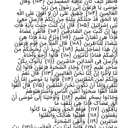
فَانْظُرْ کَیْفَ کَانَ عَاقِبَةُ الْمُفْسِدِینَ
﴿
١٠٣﴾
وَقَالَ
مُوسَى یَا فِرْعَوْنُ إِنِّی رَسُولٌ مِنْ رَبِّ
الْعَالَمِینَ
﴿
١٠٤﴾
حَقِیقٌ عَلَى أَنْ لا أَقُولَ عَلَى اللَّهِ
إِلا الْحَقَّ قَدْ جِئْتُکُمْ بِبَیِّنَةٍ مِنْ رَبِّکُمْ فَأَرْسِلْ مَعِیَ
بَنِی إِسْرَائِیلَ
﴿
١٠٥﴾
قَالَ إِنْ کُنْتَ جِئْتَ بِآیَةٍ فَأْتِ
بِهَا إِنْ کُنْتَ مِنَ الصَّادِقِینَ
﴿
١٠٦﴾
فَأَلْقَى عَصَاهُ
فَإِذَا هِیَ ثُعْبَانٌ مُبِینٌ
﴿
١٠٧﴾
وَنَزَعَ یَدَهُ فَإِذَا هِیَ
بَیْضَاءُ لِلنَّاظِرِینَ
﴿
١٠٨﴾
قَالَ الْمَلأ مِنْ قَوْمِ فِرْعَوْنَ
إِنَّ هَذَا لَسَاحِرٌ عَلِیمٌ
﴿
١٠٩﴾
یُرِیدُ أَنْ یُخْرِجَکُمْ مِنْ
أَرْضِکُمْ فَمَاذَا تَأْمُرُونَ
﴿
١١٠﴾
قَالُوا أَرْجِهْ وَأَخَاهُ
وَأَرْسِلْ فِی الْمَدَائِنِ حَاشِرِینَ
﴿
١١١﴾
یَأْتُوکَ بِکُلِّ
سَاحِرٍ عَلِیمٍ
﴿
١١٢﴾
وَجَاءَ السَّحَرَةُ فِرْعَوْنَ قَالُوا إِنَّ
لَنَا لأجْرًا إِنْ کُنَّا نَحْنُ الْغَالِبِینَ
﴿
١١٣﴾
قَالَ نَعَمْ
وَإِنَّکُمْ لَمِنَ الْمُقَرَّبِینَ
﴿
١١٤﴾
قَالُوا یَا مُوسَى إِمَّا أَنْ
تُلْقِیَ وَإِمَّا أَنْ نَکُونَ نَحْنُ الْمُلْقِینَ
﴿
١١٥﴾
قَالَ أَلْقُوا
فَلَمَّا أَلْقَوْا سَحَرُوا أَعْیُنَ النَّاسِ وَاسْتَرْهَبُوهُمْ
وَجَاءُوا بِسِحْرٍ عَظِیمٍ
﴿
١١٦﴾
وَأَوْحَیْنَا إِلَى مُوسَى أَنْ
أَلْقِ عَصَاکَ فَإِذَا هِیَ تَلْقَفُ مَا
یَأْفِکُونَ
﴿
١١٧﴾
فَوَقَعَ الْحَقُّ وَبَطَلَ مَا کَانُوا
یَعْمَلُونَ
﴿
١١٨﴾
فَغُلِبُوا هُنَالِکَ وَانْقَلَبُوا
صَاغِرِینَ
﴿
١١٩﴾
وَأُلْقِیَ السَّحَرَةُ
سَاجِدِینَ
﴿
١٢٠﴾
قَالُوا آمَنَّا بِرَبِّ الْعَالَمِینَ
﴿
١٢١﴾
رَبِّ