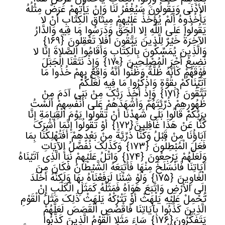
الأدْنَى وَیَقُولُونَ سَیُغْفَرُ لَنَا وَإِنْ یَأْتِهِمْ عَرَضٌ مِثْلُهُ
یَأْخُذُوهُ أَلَمْ یُؤْخَذْ عَلَیْهِمْ مِیثَاقُ الْکِتَابِ أَنْ لا
یَقُولُوا عَلَى اللَّهِ إِلا الْحَقَّ وَدَرَسُوا مَا فِیهِ وَالدَّارُ
الآخِرَةُ خَیْرٌ لِلَّذِینَ یَتَّقُونَ أَفَلا تَعْقِلُونَ
﴿
١٦٩﴾
وَالَّذِینَ یُمَسِّکُونَ بِالْکِتَابِ وَأَقَامُوا الصَّلاةَ إِنَّا لا
نُضِیعُ أَجْرَ الْمُصْلِحِینَ
﴿
١٧٠﴾
وَإِذْ نَتَقْنَا الْجَبَلَ
فَوْقَهُمْ کَأَنَّهُ ظُلَّةٌ وَظَنُّوا أَنَّهُ وَاقِعٌ بِهِمْ خُذُوا مَا
آتَیْنَاکُمْ بِقُوَّةٍ وَاذْکُرُوا مَا فِیهِ لَعَلَّکُمْ
تَتَّقُونَ
﴿
١٧١﴾
وَإِذْ أَخَذَ رَبُّکَ مِنْ بَنِی آدَمَ مِنْ
ظُهُورِهِمْ ذُرِّیَّتَهُمْ وَأَشْهَدَهُمْ عَلَى أَنْفُسِهِمْ أَلَسْتُ
بِرَبِّکُمْ قَالُوا بَلَى شَهِدْنَا أَنْ تَقُولُوا یَوْمَ الْقِیَامَةِ إِنَّا
کُنَّا عَنْ هَذَا غَافِلِینَ
﴿
١٧٢﴾
أَوْ تَقُولُوا إِنَّمَا أَشْرَکَ
آبَاؤُنَا مِنْ قَبْلُ وَکُنَّا ذُرِّیَّةً مِنْ بَعْدِهِمْ أَفَتُهْلِکُنَا بِمَا
فَعَلَ الْمُبْطِلُونَ
﴿
١٧٣﴾
وَکَذَلِکَ نُفَصِّلُ الآیَاتِ
وَلَعَلَّهُمْ یَرْجِعُونَ
﴿
١٧٤﴾
وَاتْلُ عَلَیْهِمْ نَبَأَ الَّذِی آتَیْنَاهُ
آیَاتِنَا فَانْسَلَخَ مِنْهَا فَأَتْبَعَهُ الشَّیْطَانُ فَکَانَ مِنَ
الْغَاوِینَ
﴿
١٧٥﴾
وَلَوْ شِئْنَا لَرَفَعْنَاهُ بِهَا وَلَکِنَّهُ أَخْلَدَ
إِلَى الأرْضِ وَاتَّبَعَ هَوَاهُ فَمَثَلُهُ کَمَثَلِ الْکَلْبِ إِنْ
تَحْمِلْ عَلَیْهِ یَلْهَثْ أَوْ تَتْرُکْهُ یَلْهَثْ ذَلِکَ مَثَلُ الْقَوْمِ
الَّذِینَ کَذَّبُوا بِآیَاتِنَا فَاقْصُصِ الْقَصَصَ لَعَلَّهُمْ
یَتَفَکَّرُونَ
﴿
١٧٦﴾
سَاءَ مَثَلا الْقَوْمُ الَّذِینَ کَذَّبُوا