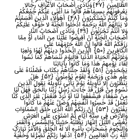
الظَّالِمِینَ
﴿
٤٧﴾
وَنَادَى أَصْحَابُ الأعْرَافِ رِجَالا
یَعْرِفُونَهُمْ بِسِیمَاهُمْ قَالُوا مَا أَغْنَى عَنْکُمْ جَمْعُکُمْ
وَمَا کُنْتُمْ تَسْتَکْبِرُونَ
﴿
٤٨﴾
أَهَؤُلاءِ الَّذِینَ أَقْسَمْتُمْ
لا یَنَالُهُمُ اللَّهُ بِرَحْمَةٍ ادْخُلُوا الْجَنَّةَ لا خَوْفٌ عَلَیْکُمْ
وَلا أَنْتُمْ تَحْزَنُونَ
﴿
٤٩﴾
وَنَادَى أَصْحَابُ النَّارِ
أَصْحَابَ الْجَنَّةِ أَنْ أَفِیضُوا عَلَیْنَا مِنَ الْمَاءِ أَوْ مِمَّا
رَزَقَکُمُ اللَّهُ قَالُوا إِنَّ اللَّهَ حَرَّمَهُمَا عَلَى
الْکَافِرِینَ
﴿
٥٠﴾
الَّذِینَ اتَّخَذُوا دِینَهُمْ لَهْوًا وَلَعِبًا
وَغَرَّتْهُمُ الْحَیَاةُ الدُّنْیَا فَالْیَوْمَ نَنْسَاهُمْ کَمَا نَسُوا
لِقَاءَ یَوْمِهِمْ هَذَا وَمَا کَانُوا بِآیَاتِنَا
یَجْحَدُونَ
﴿
٥١﴾
وَلَقَدْ جِئْنَاهُمْ بِکِتَابٍ فَصَّلْنَاهُ عَلَى
عِلْمٍ هُدًى وَرَحْمَةً لِقَوْمٍ یُؤْمِنُونَ
﴿
٥٢﴾
هَلْ
یَنْظُرُونَ إِلا تَأْوِیلَهُ یَوْمَ یَأْتِی تَأْوِیلُهُ یَقُولُ الَّذِینَ
نَسُوهُ مِنْ قَبْلُ قَدْ جَاءَتْ رُسُلُ رَبِّنَا بِالْحَقِّ فَهَلْ لَنَا
مِنْ شُفَعَاءَ فَیَشْفَعُوا لَنَا أَوْ نُرَدُّ فَنَعْمَلَ غَیْرَ الَّذِی کُنَّا
نَعْمَلُ قَدْ خَسِرُوا أَنْفُسَهُمْ وَضَلَّ عَنْهُمْ مَا کَانُوا
یَفْتَرُونَ
﴿
٥٣﴾
إِنَّ رَبَّکُمُ اللَّهُ الَّذِی خَلَقَ السَّمَاوَاتِ
وَالأرْضَ فِی سِتَّةِ أَیَّامٍ ثُمَّ اسْتَوَى عَلَى الْعَرْشِ
یُغْشِی اللَّیْلَ النَّهَارَ یَطْلُبُهُ حَثِیثًا وَالشَّمْسَ وَالْقَمَرَ
وَالنُّجُومَ مُسَخَّرَاتٍ بِأَمْرِهِ أَلا لَهُ الْخَلْقُ وَالأمْرُ تَبَارَکَ
اللَّهُ رَبُّ الْعَالَمِینَ
﴿
٥٤﴾
ادْعُوا رَبَّکُمْ تَضَرُّعًا وَخُفْیَةً