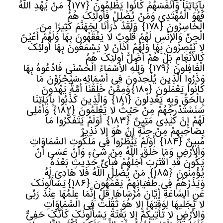
بِآیَاتِنَا وَأَنْفُسَهُمْ کَانُوا یَظْلِمُونَ
﴿
١٧٧﴾
مَنْ یَهْدِ اللَّهُ
فَهُوَ الْمُهْتَدِی وَمَنْ یُضْلِلْ فَأُولَئِکَ هُمُ
الْخَاسِرُونَ
﴿
١٧٨﴾
وَلَقَدْ ذَرَأْنَا لِجَهَنَّمَ کَثِیرًا مِنَ
الْجِنِّ وَالإنْسِ لَهُمْ قُلُوبٌ لا یَفْقَهُونَ بِهَا وَلَهُمْ أَعْیُنٌ
لا یُبْصِرُونَ بِهَا وَلَهُمْ آذَانٌ لا یَسْمَعُونَ بِهَا أُولَئِکَ
کَالأنْعَامِ بَلْ هُمْ أَضَلُّ أُولَئِکَ هُمُ
الْغَافِلُونَ
﴿
١٧٩﴾
وَلِلَّهِ الأسْمَاءُ الْحُسْنَى فَادْعُوهُ بِهَا
وَذَرُوا الَّذِینَ یُلْحِدُونَ فِی أَسْمَائِهِ سَیُجْزَوْنَ مَا
کَانُوا یَعْمَلُونَ
﴿
١٨٠﴾
وَمِمَّنْ خَلَقْنَا أُمَّةٌ یَهْدُونَ
بِالْحَقِّ وَبِهِ یَعْدِلُونَ
﴿
١٨١﴾
وَالَّذِینَ کَذَّبُوا بِآیَاتِنَا
سَنَسْتَدْرِجُهُمْ مِنْ حَیْثُ لا یَعْلَمُونَ
﴿
١٨٢﴾
وَأُمْلِی
لَهُمْ إِنَّ کَیْدِی مَتِینٌ
﴿
١٨٣﴾
أَوَلَمْ یَتَفَکَّرُوا مَا
بِصَاحِبِهِمْ مِنْ جِنَّةٍ إِنْ هُوَ إِلا نَذِیرٌ
مُبِینٌ
﴿
١٨٤﴾
أَوَلَمْ یَنْظُرُوا فِی مَلَکُوتِ السَّمَاوَاتِ
وَالأرْضِ وَمَا خَلَقَ اللَّهُ مِنْ شَیْءٍ وَأَنْ عَسَى أَنْ
یَکُونَ قَدِ اقْتَرَبَ أَجَلُهُمْ فَبِأَیِّ حَدِیثٍ بَعْدَهُ
یُؤْمِنُونَ
﴿
١٨٥﴾
مَنْ یُضْلِلِ اللَّهُ فَلا هَادِیَ لَهُ
وَیَذَرُهُمْ فِی طُغْیَانِهِمْ یَعْمَهُونَ
﴿
١٨٦﴾
یَسْأَلُونَکَ
عَنِ السَّاعَةِ أَیَّانَ مُرْسَاهَا قُلْ إِنَّمَا عِلْمُهَا عِنْدَ رَبِّی
لا یُجَلِّیهَا لِوَقْتِهَا إِلا هُوَ ثَقُلَتْ فِی السَّمَاوَاتِ
وَالأرْضِ لا تَأْتِیکُمْ إِلا بَغْتَةً یَسْأَلُونَکَ کَأَنَّکَ حَفِیٌّ