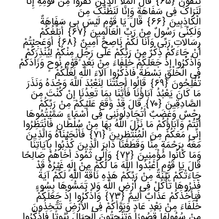
تَتَّقُونَ
﴿
٦٥﴾
قَالَ الْمَلأ الَّذِینَ کَفَرُوا مِنْ قَوْمِهِ إِنَّا
لَنَرَاکَ فِی سَفَاهَةٍ وَإِنَّا لَنَظُنُّکَ مِنَ
الْکَاذِبِینَ
﴿
٦٦﴾
قَالَ یَا قَوْمِ لَیْسَ بِی سَفَاهَةٌ
وَلَکِنِّی رَسُولٌ مِنْ رَبِّ الْعَالَمِینَ
﴿
٦٧﴾
أُبَلِّغُکُمْ
رِسَالاتِ رَبِّی وَأَنَا لَکُمْ نَاصِحٌ أَمِینٌ
﴿
٦٨﴾
أَوَعَجِبْتُمْ
أَنْ جَاءَکُمْ ذِکْرٌ مِنْ رَبِّکُمْ عَلَى رَجُلٍ مِنْکُمْ لِیُنْذِرَکُمْ
وَاذْکُرُوا إِذْ جَعَلَکُمْ خُلَفَاءَ مِنْ بَعْدِ قَوْمِ نُوحٍ وَزَادَکُمْ
فِی الْخَلْقِ بَسْطَةً فَاذْکُرُوا آلاءَ اللَّهِ لَعَلَّکُمْ
تُفْلِحُونَ
﴿
٦٩﴾
قَالُوا أَجِئْتَنَا لِنَعْبُدَ اللَّهَ وَحْدَهُ وَنَذَرَ
مَا کَانَ یَعْبُدُ آبَاؤُنَا فَأْتِنَا بِمَا تَعِدُنَا إِنْ کُنْتَ مِنَ
الصَّادِقِینَ
﴿
٧٠﴾
قَالَ قَدْ وَقَعَ عَلَیْکُمْ مِنْ رَبِّکُمْ
رِجْسٌ وَغَضَبٌ أَتُجَادِلُونَنِی فِی أَسْمَاءٍ سَمَّیْتُمُوهَا
أَنْتُمْ وَآبَاؤُکُمْ مَا نَزَّلَ اللَّهُ بِهَا مِنْ سُلْطَانٍ فَانْتَظِرُوا
إِنِّی مَعَکُمْ مِنَ الْمُنْتَظِرِینَ
﴿
٧١﴾
فَأَنْجَیْنَاهُ وَالَّذِینَ
مَعَهُ بِرَحْمَةٍ مِنَّا وَقَطَعْنَا دَابِرَ الَّذِینَ کَذَّبُوا بِآیَاتِنَا
وَمَا کَانُوا مُؤْمِنِینَ
﴿
٧٢﴾
وَإِلَى ثَمُودَ أَخَاهُمْ صَالِحًا
قَالَ یَا قَوْمِ اعْبُدُوا اللَّهَ مَا لَکُمْ مِنْ إِلَهٍ غَیْرُهُ قَدْ
جَاءَتْکُمْ بَیِّنَةٌ مِنْ رَبِّکُمْ هَذِهِ نَاقَةُ اللَّهِ لَکُمْ آیَةً
فَذَرُوهَا تَأْکُلْ فِی أَرْضِ اللَّهِ وَلا تَمَسُّوهَا بِسُوءٍ
فَیَأْخُذَکُمْ عَذَابٌ أَلِیمٌ
﴿
٧٣﴾
وَاذْکُرُوا إِذْ جَعَلَکُمْ
خُلَفَاءَ مِنْ بَعْدِ عَادٍ وَبَوَّأَکُمْ فِی الأرْضِ تَتَّخِذُونَ
مِنْ سُهُولِهَا قُصُورًا وَتَنْحِتُونَ الْجِبَالَ بُیُوتًا فَاذْکُرُوا