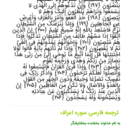
یَنْصُرُونَ
﴿
١٩٧﴾
وَإِنْ تَدْعُوهُمْ إِلَى الْهُدَى لا
یَسْمَعُوا وَتَرَاهُمْ یَنْظُرُونَ إِلَیْکَ وَهُمْ لا
یُبْصِرُونَ
﴿
١٩٨﴾
خُذِ الْعَفْوَ وَأْمُرْ بِالْعُرْفِ وَأَعْرِضْ
عَنِ الْجَاهِلِینَ
﴿
١٩٩﴾
وَإِمَّا یَنْزَغَنَّکَ مِنَ الشَّیْطَانِ
نَزْغٌ فَاسْتَعِذْ بِاللَّهِ إِنَّهُ سَمِیعٌ عَلِیمٌ
﴿
٢٠٠﴾
إِنَّ الَّذِینَ
اتَّقَوْا إِذَا مَسَّهُمْ طَائِفٌ مِنَ الشَّیْطَانِ تَذَکَّرُوا فَإِذَا
هُمْ مُبْصِرُونَ
﴿
٢٠١﴾
وَإِخْوَانُهُمْ یَمُدُّونَهُمْ فِی الْغَیِّ
ثُمَّ لا یُقْصِرُونَ
﴿
٢٠٢﴾
وَإِذَا لَمْ تَأْتِهِمْ بِآیَةٍ قَالُوا لَوْلا
اجْتَبَیْتَهَا قُلْ إِنَّمَا أَتَّبِعُ مَا یُوحَى إِلَیَّ مِنْ رَبِّی هَذَا
بَصَائِرُ مِنْ رَبِّکُمْ وَهُدًى وَرَحْمَةٌ لِقَوْمٍ
یُؤْمِنُونَ
﴿
٢٠٣﴾
وَإِذَا قُرِئَ الْقُرْآنُ فَاسْتَمِعُوا لَهُ
وَأَنْصِتُوا لَعَلَّکُمْ تُرْحَمُونَ
﴿
٢٠٤﴾
وَاذْکُرْ رَبَّکَ فِی
نَفْسِکَ تَضَرُّعًا وَخِیفَةً وَدُونَ الْجَهْرِ مِنَ الْقَوْلِ
بِالْغُدُوِّ وَالآصَالِ وَلا تَکُنْ مِنَ الْغَافِلِینَ
﴿
٢٠٥﴾
إِنَّ
الَّذِینَ عِنْدَ رَبِّکَ لا یَسْتَکْبِرُونَ عَنْ عِبَادَتِهِ
وَیُسَبِّحُونَهُ وَلَهُ یَسْجُدُونَ
﴿
٢٠٦﴾
ترجمه فارسی سوره اعراف
به نام خداوند بخشنده بخشایشگر