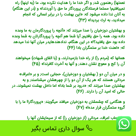
نعمتها) رهنمون شد; و اگر خدا ما را هدایت نکرده بود، ما (به اینها) راه
نمی‏یافتیم! مسلما فرستادگان پروردگار ما حق را آوردند!» و (در این هنگام)
به آنان ندا داده می‏شود که: «این بهشت را در برابر اعمالی که انجام
می‏دادید، به ارث بردید!» (43)
و بهشتیان دوزخیان را صدا می‏زنند که: «آنچه را پروردگارمان به ما وعده
داده بود، همه را حق یافتیم; آیا شما هم آنچه را پروردگارتان به شما وعده
داده بود حق یافتید؟!» در این هنگام، ندادهنده‏ای‏در میان آنها ندا می‏دهد
که: «لعنت خدا بر ستمگران باد! (44)
همانها که (مردم را) از راه خدا بازمی‏دارند، و (با القای شبهات) می‏خواهند
آن را کج و معوج نشان دهند; و آنها به آخرت کافرند!» (45)
و در میان آن دو ( بهشتیان و دوزخیان)، حجابی است; و بر «اعراف‏»
مردانی هستند که هر یک از آن دو را از چهره‏شان می‏شناسند; و به
بهشتیان صدا می‏زنند که: «درود بر شما باد!» اما داخل بهشت نمی‏شوند، در
حالی که امید آن را دارند. (46)
و هنگامی که چشمشان به دوزخیان می‏افتد می‏گویند: «پروردگارا! ما را با
گروه ستمگران قرار مده!» (47)
و اصحاب اعراف، مردانی (از دوزخیان را) که از سیمایشان آنها را
می‏شناسند، صدا می‏زنند و می‏گویند: «(دیدید که) گردآوری شما (از مال و
سوال داری تماس بگیر
ثروت و آن و فرزند) و تکبرهای شما، به حالتان سودی نداد!» (48)