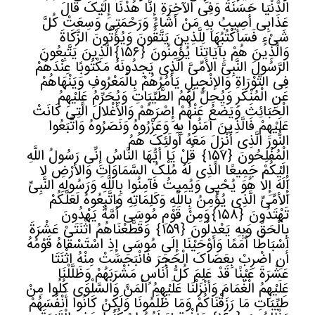
الدُّنْیَا حَسَنَةً وَفِی الآخِرَةِ إِنَّا هُدْنَا إِلَیْکَ قَالَ
عَذَابِی أُصِیبُ بِهِ مَنْ أَشَاءُ وَرَحْمَتِی وَسِعَتْ کُلَّ
شَیْءٍ فَسَأَکْتُبُهَا لِلَّذِینَ یَتَّقُونَ وَیُؤْتُونَ الزَّکَاةَ
وَالَّذِینَ هُمْ بِآیَاتِنَا یُؤْمِنُونَ
﴿
١٥٦﴾
الَّذِینَ یَتَّبِعُونَ
الرَّسُولَ النَّبِیَّ الأمِّیَّ الَّذِی یَجِدُونَهُ مَکْتُوبًا عِنْدَهُمْ
فِی التَّوْرَاةِ وَالإنْجِیلِ یَأْمُرُهُمْ بِالْمَعْرُوفِ وَیَنْهَاهُمْ
عَنِ الْمُنْکَرِ وَیُحِلُّ لَهُمُ الطَّیِّبَاتِ وَیُحَرِّمُ عَلَیْهِمُ
الْخَبَائِثَ وَیَضَعُ عَنْهُمْ إِصْرَهُمْ وَالأغْلالَ الَّتِی کَانَتْ
عَلَیْهِمْ فَالَّذِینَ آمَنُوا بِهِ وَعَزَّرُوهُ وَنَصَرُوهُ وَاتَّبَعُوا
النُّورَ الَّذِی أُنْزِلَ مَعَهُ أُولَئِکَ هُمُ
الْمُفْلِحُونَ
﴿
١٥٧﴾
قُلْ یَا أَیُّهَا النَّاسُ إِنِّی رَسُولُ اللَّهِ
إِلَیْکُمْ جَمِیعًا الَّذِی لَهُ مُلْکُ السَّمَاوَاتِ وَالأرْضِ لا
إِلَهَ إِلا هُوَ یُحْیِی وَیُمِیتُ فَآمِنُوا بِاللَّهِ وَرَسُولِهِ النَّبِیِّ
الأمِّیِّ الَّذِی یُؤْمِنُ بِاللَّهِ وَکَلِمَاتِهِ وَاتَّبِعُوهُ لَعَلَّکُمْ
تَهْتَدُونَ
﴿
١٥٨﴾
وَمِنْ قَوْمِ مُوسَى أُمَّةٌ یَهْدُونَ
بِالْحَقِّ وَبِهِ یَعْدِلُونَ
﴿
١٥٩﴾
وَقَطَّعْنَاهُمُ اثْنَتَیْ عَشْرَةَ
أَسْبَاطًا أُمَمًا وَأَوْحَیْنَا إِلَى مُوسَى إِذِ اسْتَسْقَاهُ قَوْمُهُ
أَنِ اضْرِبْ بِعَصَاکَ الْحَجَرَ فَانْبَجَسَتْ مِنْهُ اثْنَتَا
عَشْرَةَ عَیْنًا قَدْ عَلِمَ کُلُّ أُنَاسٍ مَشْرَبَهُمْ وَظَلَّلْنَا
عَلَیْهِمُ الْغَمَامَ وَأَنْزَلْنَا عَلَیْهِمُ الْمَنَّ وَالسَّلْوَى کُلُوا مِنْ
طَیِّبَاتِ مَا رَزَقْنَاکُمْ وَمَا ظَلَمُونَا وَلَکِنْ کَانُوا أَنْفُسَهُمْ