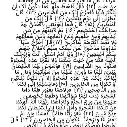
أَمَرْتُکَ قَالَ أَنَا خَیْرٌ مِنْهُ خَلَقْتَنِی مِنْ نَارٍ وَخَلَقْتَهُ
مِنْ طِینٍ
﴿
١٢﴾
قَالَ فَاهْبِطْ مِنْهَا فَمَا یَکُونُ لَکَ أَنْ
تَتَکَبَّرَ فِیهَا فَاخْرُجْ إِنَّکَ مِنَ الصَّاغِرِینَ
﴿
١٣﴾
قَالَ
أَنْظِرْنِی إِلَى یَوْمِ یُبْعَثُونَ
﴿
١٤﴾
قَالَ إِنَّکَ مِنَ
الْمُنْظَرِینَ
﴿
١٥﴾
قَالَ فَبِمَا أَغْوَیْتَنِی لأقْعُدَنَّ لَهُمْ
صِرَاطَکَ الْمُسْتَقِیمَ
﴿
١٦﴾
ثُمَّ لآتِیَنَّهُمْ مِنْ بَیْنِ
أَیْدِیهِمْ وَمِنْ خَلْفِهِمْ وَعَنْ أَیْمَانِهِمْ وَعَنْ شَمَائِلِهِمْ
وَلا تَجِدُ أَکْثَرَهُمْ شَاکِرِینَ
﴿
١٧﴾
قَالَ اخْرُجْ مِنْهَا
مَذْءُومًا مَدْحُورًا لَمَنْ تَبِعَکَ مِنْهُمْ لأمْلأنَّ جَهَنَّمَ
مِنْکُمْ أَجْمَعِینَ
﴿
١٨﴾
وَیَا آدَمُ اسْکُنْ أَنْتَ وَزَوْجُکَ
الْجَنَّةَ فَکُلا مِنْ حَیْثُ شِئْتُمَا وَلا تَقْرَبَا هَذِهِ الشَّجَرَةَ
فَتَکُونَا مِنَ الظَّالِمِینَ
﴿
١٩﴾
فَوَسْوَسَ لَهُمَا الشَّیْطَانُ
لِیُبْدِیَ لَهُمَا مَا وُورِیَ عَنْهُمَا مِنْ سَوْآتِهِمَا وَقَالَ مَا
نَهَاکُمَا رَبُّکُمَا عَنْ هَذِهِ الشَّجَرَةِ إِلا أَنْ تَکُونَا مَلَکَیْنِ
أَوْ تَکُونَا مِنَ الْخَالِدِینَ
﴿
٢٠﴾
وَقَاسَمَهُمَا إِنِّی لَکُمَا
لَمِنَ النَّاصِحِینَ
﴿
٢١﴾
فَدَلاهُمَا بِغُرُورٍ فَلَمَّا ذَاقَا
الشَّجَرَةَ بَدَتْ لَهُمَا سَوْآتُهُمَا وَطَفِقَا یَخْصِفَانِ
عَلَیْهِمَا مِنْ وَرَقِ الْجَنَّةِ وَنَادَاهُمَا رَبُّهُمَا أَلَمْ أَنْهَکُمَا
عَنْ تِلْکُمَا الشَّجَرَةِ وَأَقُلْ لَکُمَا إِنَّ الشَّیْطَانَ لَکُمَا
عَدُوٌّ مُبِینٌ
﴿
٢٢﴾
قَالا رَبَّنَا ظَلَمْنَا أَنْفُسَنَا وَإِنْ لَمْ
تَغْفِرْ لَنَا وَتَرْحَمْنَا لَنَکُونَنَّ مِنَ الْخَاسِرِینَ
﴿
٢٣﴾
قَالَ
اهْبِطُوا بَعْضُکُمْ لِبَعْضٍ عَدُوٌّ وَلَکُمْ فِی الأرْضِ