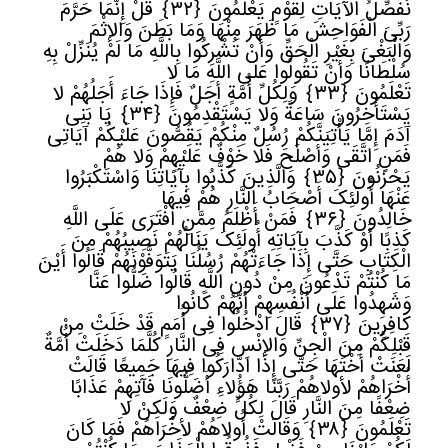
نُفَصِّلُ الآیَاتِ لِقَوْمٍ یَعْلَمُونَ
﴿
٣٢﴾
قُلْ إِنَّمَا حَرَّمَ
رَبِّیَ الْفَوَاحِشَ مَا ظَهَرَ مِنْهَا وَمَا بَطَنَ وَالإثْمَ
وَالْبَغْیَ بِغَیْرِ الْحَقِّ وَأَنْ تُشْرِکُوا بِاللَّهِ مَا لَمْ یُنَزِّلْ بِهِ
سُلْطَانًا وَأَنْ تَقُولُوا عَلَى اللَّهِ مَا لا
تَعْلَمُونَ
﴿
٣٣﴾
وَلِکُلِّ أُمَّةٍ أَجَلٌ فَإِذَا جَاءَ أَجَلُهُمْ لا
یَسْتَأْخِرُونَ سَاعَةً وَلا یَسْتَقْدِمُونَ
﴿
٣٤﴾
یَا بَنِی
آدَمَ إِمَّا یَأْتِیَنَّکُمْ رُسُلٌ مِنْکُمْ یَقُصُّونَ عَلَیْکُمْ آیَاتِی
فَمَنِ اتَّقَى وَأَصْلَحَ فَلا خَوْفٌ عَلَیْهِمْ وَلا هُمْ
یَحْزَنُونَ
﴿
٣٥﴾
وَالَّذِینَ کَذَّبُوا بِآیَاتِنَا وَاسْتَکْبَرُوا
عَنْهَا أُولَئِکَ أَصْحَابُ النَّارِ هُمْ فِیهَا
خَالِدُونَ
﴿
٣٦﴾
فَمَنْ أَظْلَمُ مِمَّنِ افْتَرَى عَلَى اللَّهِ
کَذِبًا أَوْ کَذَّبَ بِآیَاتِهِ أُولَئِکَ یَنَالُهُمْ نَصِیبُهُمْ مِنَ
الْکِتَابِ حَتَّى إِذَا جَاءَتْهُمْ رُسُلُنَا یَتَوَفَّوْنَهُمْ قَالُوا أَیْنَ
مَا کُنْتُمْ تَدْعُونَ مِنْ دُونِ اللَّهِ قَالُوا ضَلُّوا عَنَّا
وَشَهِدُوا عَلَى أَنْفُسِهِمْ أَنَّهُمْ کَانُوا
کَافِرِینَ
﴿
٣٧﴾
قَالَ ادْخُلُوا فِی أُمَمٍ قَدْ خَلَتْ مِنْ
قَبْلِکُمْ مِنَ الْجِنِّ وَالإنْسِ فِی النَّارِ کُلَّمَا دَخَلَتْ أُمَّةٌ
لَعَنَتْ أُخْتَهَا حَتَّى إِذَا ادَّارَکُوا فِیهَا جَمِیعًا قَالَتْ
أُخْرَاهُمْ لأولاهُمْ رَبَّنَا هَؤُلاءِ أَضَلُّونَا فَآتِهِمْ عَذَابًا
ضِعْفًا مِنَ النَّارِ قَالَ لِکُلٍّ ضِعْفٌ وَلَکِنْ لا
تَعْلَمُونَ
﴿
٣٨﴾
وَقَالَتْ أُولاهُمْ لأخْرَاهُمْ فَمَا کَانَ