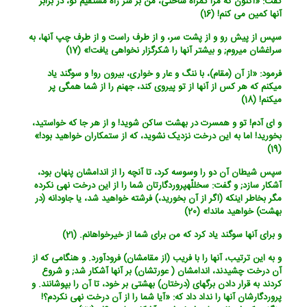
گفت: «اکنون که مرا گمراه ساختی، من بر سر راه مستقیم تو، در برابر
آنها کمین می کنم! (16)
سپس از پیش رو و از پشت سر، و از طرف راست و از طرف چپ آنها، به
سراغشان می‏روم; و بیشتر آنها را شکرگزار نخواهی یافت!» (17)
فرمود: «از آن (مقام)، با ننگ و عار و خواری، بیرون رو! و سوگند یاد
می‏کنم که هر کس از آنها از تو پیروی کند، جهنم را از شما همگی پر
می‏کنم! (18)
و ای آدم! تو و همسرت در بهشت ساکن شوید! و از هر جا که خواستید،
بخورید! اما به این درخت نزدیک نشوید، که از ستمکاران خواهید بود!»
(19)
سپس شیطان آن دو را وسوسه کرد، تا آنچه را از اندامشان پنهان بود،
آشکار سازد; و گفت: س‏خ‏للّهپروردگارتان شما را از این درخت نهی نکرده
مگر بخاطر اینکه (اگر از آن بخورید،) فرشته خواهید شد، یا جاودانه (در
بهشت) خواهید ماند!» (20)
و برای آنها سوگند یاد کرد که من برای شما از خیرخواهانم. (21)
و به این ترتیب، آنها را با فریب (از مقامشان) فرودآورد. و هنگامی که از
آن درخت چشیدند، اندامشان ( عورتشان) بر آنها آشکار شد; و شروع
کردند به قرار دادن برگهای (درختان) بهشتی بر خود، تا آن را بپوشانند. و
پروردگارشان آنها را نداد داد که: «آیا شما را از آن درخت نهی نکردم؟!