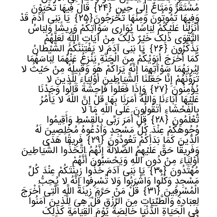
مُسْتَقَرٌّ وَمَتَاعٌ إِلَى حِینٍ
﴿
٢٤﴾
قَالَ فِیهَا تَحْیَوْنَ
وَفِیهَا تَمُوتُونَ وَمِنْهَا تُخْرَجُونَ
﴿
٢٥﴾
یَا بَنِی آدَمَ قَدْ
أَنْزَلْنَا عَلَیْکُمْ لِبَاسًا یُوَارِی سَوْآتِکُمْ وَرِیشًا وَلِبَاسُ
التَّقْوَى ذَلِکَ خَیْرٌ ذَلِکَ مِنْ آیَاتِ اللَّهِ لَعَلَّهُمْ
یَذَّکَّرُونَ
﴿
٢٦﴾
یَا بَنِی آدَمَ لا یَفْتِنَنَّکُمُ الشَّیْطَانُ
کَمَا أَخْرَجَ أَبَوَیْکُمْ مِنَ الْجَنَّةِ یَنْزِعُ عَنْهُمَا لِبَاسَهُمَا
لِیُرِیَهُمَا سَوْآتِهِمَا إِنَّهُ یَرَاکُمْ هُوَ وَقَبِیلُهُ مِنْ حَیْثُ لا
تَرَوْنَهُمْ إِنَّا جَعَلْنَا الشَّیَاطِینَ أَوْلِیَاءَ لِلَّذِینَ لا
یُؤْمِنُونَ
﴿
٢٧﴾
وَإِذَا فَعَلُوا فَاحِشَةً قَالُوا وَجَدْنَا
عَلَیْهَا آبَاءَنَا وَاللَّهُ أَمَرَنَا بِهَا قُلْ إِنَّ اللَّهَ لا یَأْمُرُ
بِالْفَحْشَاءِ أَتَقُولُونَ عَلَى اللَّهِ مَا لا
تَعْلَمُونَ
﴿٢٨﴾
قُلْ أَمَرَ رَبِّی بِالْقِسْطِ وَأَقِیمُوا
وُجُوهَکُمْ عِنْدَ کُلِّ مَسْجِدٍ وَادْعُوهُ مُخْلِصِینَ لَهُ
الدِّینَ کَمَا بَدَأَکُمْ تَعُودُونَ
﴿
٢٩﴾
فَرِیقًا هَدَى
وَفَرِیقًا حَقَّ عَلَیْهِمُ الضَّلالَةُ إِنَّهُمُ اتَّخَذُوا الشَّیَاطِینَ
أَوْلِیَاءَ مِنْ دُونِ اللَّهِ وَیَحْسَبُونَ أَنَّهُمْ
مُهْتَدُونَ
﴿
٣٠﴾
یَا بَنِی آدَمَ خُذُوا زِینَتَکُمْ عِنْدَ کُلِّ
مَسْجِدٍ وَکُلُوا وَاشْرَبُوا وَلا تُسْرِفُوا إِنَّهُ لا یُحِبُّ
الْمُسْرِفِینَ
﴿٣١﴾
قُلْ مَنْ حَرَّمَ زِینَةَ اللَّهِ الَّتِی أَخْرَجَ
لِعِبَادِهِ وَالطَّیِّبَاتِ مِنَ الرِّزْقِ قُلْ هِیَ لِلَّذِینَ آمَنُوا
فِی الْحَیَاةِ الدُّنْیَا خَالِصَةً یَوْمَ الْقِیَامَةِ کَذَلِکَ