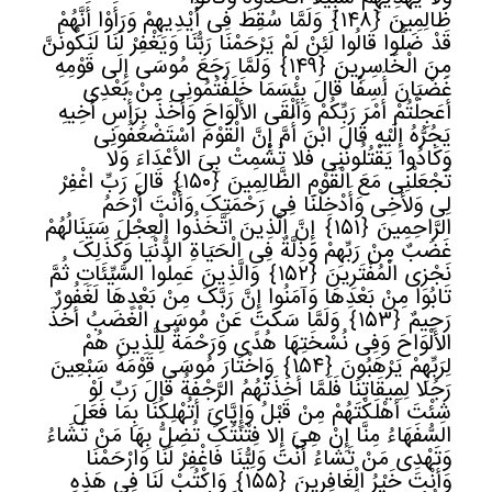
ظَالِمِینَ
﴿
١٤٨﴾
وَلَمَّا سُقِطَ فِی أَیْدِیهِمْ وَرَأَوْا أَنَّهُمْ
قَدْ ضَلُّوا قَالُوا لَئِنْ لَمْ یَرْحَمْنَا رَبُّنَا وَیَغْفِرْ لَنَا لَنَکُونَنَّ
مِنَ الْخَاسِرِینَ
﴿
١٤٩﴾
وَلَمَّا رَجَعَ مُوسَى إِلَى قَوْمِهِ
غَضْبَانَ أَسِفًا قَالَ بِئْسَمَا خَلَفْتُمُونِی مِنْ بَعْدِی
أَعَجِلْتُمْ أَمْرَ رَبِّکُمْ وَأَلْقَى الألْوَاحَ وَأَخَذَ بِرَأْسِ أَخِیهِ
یَجُرُّهُ إِلَیْهِ قَالَ ابْنَ أُمَّ إِنَّ الْقَوْمَ اسْتَضْعَفُونِی
وَکَادُوا یَقْتُلُونَنِی فَلا تُشْمِتْ بِیَ الأعْدَاءَ وَلا
تَجْعَلْنِی مَعَ الْقَوْمِ الظَّالِمِینَ
﴿
١٥٠﴾
قَالَ رَبِّ اغْفِرْ
لِی وَلأخِی وَأَدْخِلْنَا فِی رَحْمَتِکَ وَأَنْتَ أَرْحَمُ
الرَّاحِمِینَ
﴿
١٥١﴾
إِنَّ الَّذِینَ اتَّخَذُوا الْعِجْلَ سَیَنَالُهُمْ
غَضَبٌ مِنْ رَبِّهِمْ وَذِلَّةٌ فِی الْحَیَاةِ الدُّنْیَا وَکَذَلِکَ
نَجْزِی الْمُفْتَرِینَ
﴿
١٥٢﴾
وَالَّذِینَ عَمِلُوا السَّیِّئَاتِ ثُمَّ
تَابُوا مِنْ بَعْدِهَا وَآمَنُوا إِنَّ رَبَّکَ مِنْ بَعْدِهَا لَغَفُورٌ
رَحِیمٌ
﴿
١٥٣﴾
وَلَمَّا سَکَتَ عَنْ مُوسَى الْغَضَبُ أَخَذَ
الألْوَاحَ وَفِی نُسْخَتِهَا هُدًى وَرَحْمَةٌ لِلَّذِینَ هُمْ
لِرَبِّهِمْ یَرْهَبُونَ
﴿
١٥٤﴾
وَاخْتَارَ مُوسَى قَوْمَهُ سَبْعِینَ
رَجُلا لِمِیقَاتِنَا فَلَمَّا أَخَذَتْهُمُ الرَّجْفَةُ قَالَ رَبِّ لَوْ
شِئْتَ أَهْلَکْتَهُمْ مِنْ قَبْلُ وَإِیَّایَ أَتُهْلِکُنَا بِمَا فَعَلَ
السُّفَهَاءُ مِنَّا إِنْ هِیَ إِلا فِتْنَتُکَ تُضِلُّ بِهَا مَنْ تَشَاءُ
وَتَهْدِی مَنْ تَشَاءُ أَنْتَ وَلِیُّنَا فَاغْفِرْ لَنَا وَارْحَمْنَا
وَأَنْتَ خَیْرُ الْغَافِرِینَ
﴿
١٥٥﴾
وَاکْتُبْ لَنَا فِی هَذِهِ