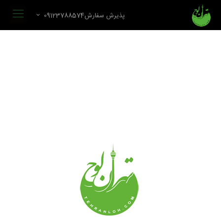
پذیرش سفارش09123788574