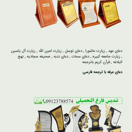
دعای عهد
,
زیارت عاشورا
,
دعای توسل
,
زیارت امین الله
,
زیارت آل یاسین
,
زیارت جامعه کبیره
,
دعای سمات
,
دعای ندبه
,
صحیفه سجادیه
,
نهج
البلاغه
,
قرآن کریم باترجمه
دعای عرفه با ترجمه فارسی