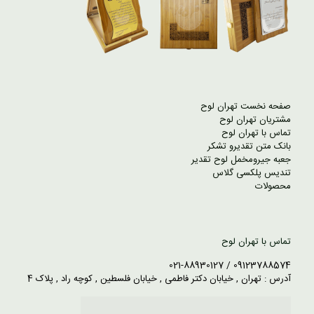
صفحه نخست تهران لوح
مشتریان تهران لوح
تماس با تهران لوح
بانک متن تقدیرو تشکر
جعبه جیرومخمل لوح تقدیر
تندیس پلکسی گلاس
محصولات
تماس با تهران لوح
09123788574 / 021-88930127
آدرس : تهران , خیابان دکتر فاطمی , خیابان فلسطین , کوچه راد , پلاک 4