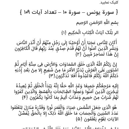
کلیک نمایید.
﴿ سورة یونس – سورة ١٠ – تعداد آیات ١٠٩ ﴾
بِسْمِ اللَّهِ الرَّحْمَنِ الرَّحِیم
الر تِلْکَ آیَاتُ الْکِتَابِ الْحَکِیمِ
﴿
١﴾
أَکَانَ لِلنَّاسِ عَجَبًا أَنْ أَوْحَیْنَا إِلَى رَجُلٍ مِنْهُمْ أَنْ أَنْذِرِ النَّاسَ
وَبَشِّرِ الَّذِینَ آمَنُوا أَنَّ لَهُمْ قَدَمَ صِدْقٍ عِنْدَ رَبِّهِمْ قَالَ الْکَافِرُونَ
إِنَّ هَذَا لَسَاحِرٌ مُبِینٌ
﴿
٢﴾
إِنَّ رَبَّکُمُ اللَّهُ الَّذِی خَلَقَ السَّمَاوَاتِ وَالأرْضَ فِی سِتَّةِ أَیَّامٍ ثُمَّ
اسْتَوَى عَلَى الْعَرْشِ یُدَبِّرُ الأمْرَ مَا مِنْ شَفِیعٍ إِلا مِنْ بَعْدِ إِذْنِهِ
ذَلِکُمُ اللَّهُ رَبُّکُمْ فَاعْبُدُوهُ أَفَلا تَذَکَّرُونَ
﴿
٣﴾
إِلَیْهِ مَرْجِعُکُمْ جَمِیعًا وَعْدَ اللَّهِ حَقًّا إِنَّهُ یَبْدَأُ الْخَلْقَ ثُمَّ یُعِیدُهُ
لِیَجْزِیَ الَّذِینَ آمَنُوا وَعَمِلُوا الصَّالِحَاتِ بِالْقِسْطِ وَالَّذِینَ کَفَرُوا
لَهُمْ شَرَابٌ مِنْ حَمِیمٍ وَعَذَابٌ أَلِیمٌ بِمَا کَانُوا یَکْفُرُونَ
﴿
٤﴾
هُوَ الَّذِی جَعَلَ الشَّمْسَ ضِیَاءً وَالْقَمَرَ نُورًا وَقَدَّرَهُ مَنَازِلَ لِتَعْلَمُوا
عَدَدَ السِّنِینَ وَالْحِسَابَ مَا خَلَقَ اللَّهُ ذَلِکَ إِلا بِالْحَقِّ یُفَصِّلُ
الآیَاتِ لِقَوْمٍ یَعْلَمُونَ
﴿
٥﴾