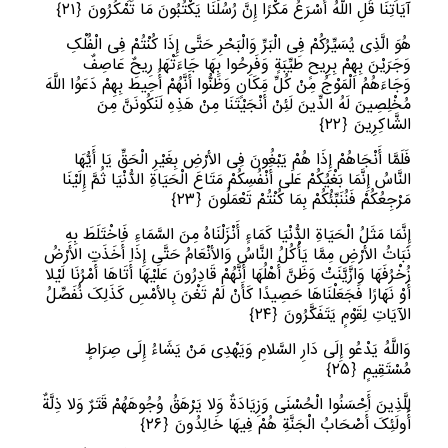
آیَاتِنَا قُلِ اللَّهُ أَسْرَعُ مَکْرًا إِنَّ رُسُلَنَا یَکْتُبُونَ مَا تَمْکُرُونَ
﴿
٢١﴾
هُوَ الَّذِی یُسَیِّرُکُمْ فِی الْبَرِّ وَالْبَحْرِ حَتَّى إِذَا کُنْتُمْ فِی الْفُلْکِ
وَجَرَیْنَ بِهِمْ بِرِیحٍ طَیِّبَةٍ وَفَرِحُوا بِهَا جَاءَتْهَا رِیحٌ عَاصِفٌ
وَجَاءَهُمُ الْمَوْجُ مِنْ کُلِّ مَکَانٍ وَظَنُّوا أَنَّهُمْ أُحِیطَ بِهِمْ دَعَوُا اللَّهَ
مُخْلِصِینَ لَهُ الدِّینَ لَئِنْ أَنْجَیْتَنَا مِنْ هَذِهِ لَنَکُونَنَّ مِنَ
الشَّاکِرِینَ
﴿
٢٢﴾
فَلَمَّا أَنْجَاهُمْ إِذَا هُمْ یَبْغُونَ فِی الأرْضِ بِغَیْرِ الْحَقِّ یَا أَیُّهَا
النَّاسُ إِنَّمَا بَغْیُکُمْ عَلَى أَنْفُسِکُمْ مَتَاعَ الْحَیَاةِ الدُّنْیَا ثُمَّ إِلَیْنَا
مَرْجِعُکُمْ فَنُنَبِّئُکُمْ بِمَا کُنْتُمْ تَعْمَلُونَ
﴿
٢٣﴾
إِنَّمَا مَثَلُ الْحَیَاةِ الدُّنْیَا کَمَاءٍ أَنْزَلْنَاهُ مِنَ السَّمَاءِ فَاخْتَلَطَ بِهِ
نَبَاتُ الأرْضِ مِمَّا یَأْکُلُ النَّاسُ وَالأنْعَامُ حَتَّى إِذَا أَخَذَتِ الأرْضُ
زُخْرُفَهَا وَازَّیَّنَتْ وَظَنَّ أَهْلُهَا أَنَّهُمْ قَادِرُونَ عَلَیْهَا أَتَاهَا أَمْرُنَا لَیْلا
أَوْ نَهَارًا فَجَعَلْنَاهَا حَصِیدًا کَأَنْ لَمْ تَغْنَ بِالأمْسِ کَذَلِکَ نُفَصِّلُ
الآیَاتِ لِقَوْمٍ یَتَفَکَّرُونَ
﴿
٢٤﴾
وَاللَّهُ یَدْعُو إِلَى دَارِ السَّلامِ وَیَهْدِی مَنْ یَشَاءُ إِلَى صِرَاطٍ
مُسْتَقِیمٍ
﴿
٢٥﴾
لِلَّذِینَ أَحْسَنُوا الْحُسْنَى وَزِیَادَةٌ وَلا یَرْهَقُ وُجُوهَهُمْ قَتَرٌ وَلا ذِلَّةٌ
أُولَئِکَ أَصْحَابُ الْجَنَّةِ هُمْ فِیهَا خَالِدُونَ
﴿
٢٦﴾