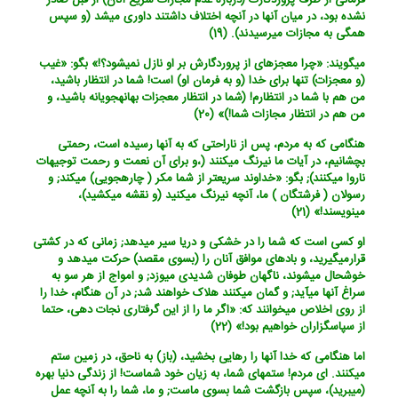
فرمانی از طرف پروردگارت (درباره عدم مجازات سریع آنان) از قبل صادر
نشده بود، در میان آنها در آنچه اختلاف داشتند داوری می‏شد (و سپس
همگی به مجازات می‏رسیدند). (19)
می‏گویند: «چرا معجزه‏ای از پروردگارش بر او نازل نمی‏شود؟!» بگو: «غیب
(و معجزات) تنها برای خدا (و به فرمان او) است! شما در انتظار باشید،
من هم با شما در انتظارم! (شما در انتظار معجزات بهانه‏جویانه باشید، و
من هم در انتظار مجازات شما!)» (20)
هنگامی که به مردم، پس از ناراحتی که به آنها رسیده است، رحمتی
بچشانیم، در آیات ما نیرنگ می‏کنند (،و برای آن نعمت و رحمت توجیهات
ناروا می‏کنند); بگو: «خداوند سریعتر از شما مکر ( چاره‏جویی) می‏کند; و
رسولان ( فرشتگان ) ما، آنچه نیرنگ می‏کنید (و نقشه می‏کشید)،
می‏نویسند!» (21)
او کسی است که شما را در خشکی و دریا سیر می‏دهد; زمانی که در کشتی
قرارمی‏گیرید، و بادهای موافق آنان را (بسوی مقصد) حرکت میدهد و
خوشحال می‏شوند، ناگهان طوفان شدیدی می‏وزد; و امواج از هر سو به
سراغ آنها می‏آید; و گمان می‏کنند هلاک خواهند شد; در آن هنگام، خدا را
از روی اخلاص می‏خوانند که: «اگر ما را از این گرفتاری نجات دهی، حتما
از سپاسگزاران خواهیم بود!» (22)
اما هنگامی که خدا آنها را رهایی بخشید، (باز) به ناحق، در زمین ستم
میکنند. ای مردم! ستمهای شما، به زیان خود شماست! از زندگی دنیا بهره
(میبرید)، سپس بازگشت شما بسوی ماست; و ما، شما را به آنچه عمل