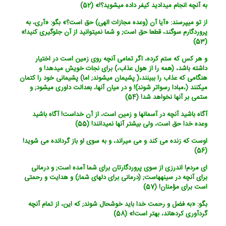
به آنچه انجام می‏دادید کیفر داده می‏شوید؟!» (52)
از تو می‏پرسند: «آیا آن (وعده مجازات الهی) حق است؟» بگو: «آری، به
پروردگارم سوگند، قطعا حق است; و شما نمی‏توانید از آن جلوگیری کنید!»
(53)
و هر کس که ستم کرده، اگر تمامی آنچه روی زمین است در اختیار
داشته باشد، (همه را از هول عذاب،) برای نجات خویش می‏دهد! و
هنگامی که عذاب را ببینند،( پشیمان می‏شوند; اما) پشیمانی خود را کتمان
می‏کنند (،مبادا رسواتر شوند)! و در میان آنها، بعدالت داوری می‏شود; و
ستمی بر آنها نخواهد شد! (54)
آگاه باشید آنچه در آسمانها و زمین است، از آن خداست! آگاه باشید
وعده خدا حق است، ولی بیشتر آنها نمی‏دانند! (55)
اوست که زنده می کند و می میراند، و به سوی او باز گردانده می شوید!
(56)
ای مردم! اندرزی از سوی پروردگارتان برای شما آمده است; و درمانی
برای آنچه در سینه‏هاست; (درمانی برای دلهای شما;) و هدایت و رحمتی
است برای مؤمنان! (57)
بگو: «به فضل و رحمت خدا باید خوشحال شوند; که این، از تمام آنچه
گردآوری کرده‏اند، بهتر است!» (58)