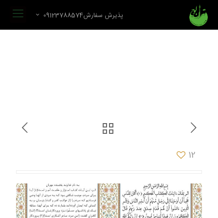
پذیرش سفارش09123788574
12