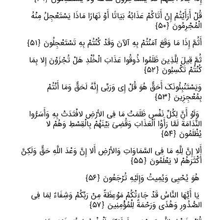
قُلْ أَرَأَیْتُمْ إِنْ أَتَاکُمْ عَذَابُهُ بَیَاتًا أَوْ نَهَارًا مَاذَا یَسْتَعْجِلُ مِنْهُ
الْمُجْرِمُونَ
﴿
٥٠﴾
أَثُمَّ إِذَا مَا وَقَعَ آمَنْتُمْ بِهِ آلآنَ وَقَدْ کُنْتُمْ بِهِ تَسْتَعْجِلُونَ
﴿
٥١﴾
ثُمَّ قِیلَ لِلَّذِینَ ظَلَمُوا ذُوقُوا عَذَابَ الْخُلْدِ هَلْ تُجْزَوْنَ إِلا بِمَا
کُنْتُمْ تَکْسِبُونَ
﴿
٥٢﴾
وَیَسْتَنْبِئُونَکَ أَحَقٌّ هُوَ قُلْ إِی وَرَبِّی إِنَّهُ لَحَقٌّ وَمَا أَنْتُمْ
بِمُعْجِزِینَ
﴿
٥٣﴾
وَلَوْ أَنَّ لِکُلِّ نَفْسٍ ظَلَمَتْ مَا فِی الأرْضِ لافْتَدَتْ بِهِ وَأَسَرُّوا
النَّدَامَةَ لَمَّا رَأَوُا الْعَذَابَ وَقُضِیَ بَیْنَهُمْ بِالْقِسْطِ وَهُمْ لا
یُظْلَمُونَ
﴿
٥٤﴾
أَلا إِنَّ لِلَّهِ مَا فِی السَّمَاوَاتِ وَالأرْضِ أَلا إِنَّ وَعْدَ اللَّهِ حَقٌّ وَلَکِنَّ
أَکْثَرَهُمْ لا یَعْلَمُونَ
﴿
٥٥﴾
هُوَ یُحْیِی وَیُمِیتُ وَإِلَیْهِ تُرْجَعُونَ
﴿
٥٦﴾
یَا أَیُّهَا النَّاسُ قَدْ جَاءَتْکُمْ مَوْعِظَةٌ مِنْ رَبِّکُمْ وَشِفَاءٌ لِمَا فِی
الصُّدُورِ وَهُدًى وَرَحْمَةٌ لِلْمُؤْمِنِینَ
﴿
٥٧﴾