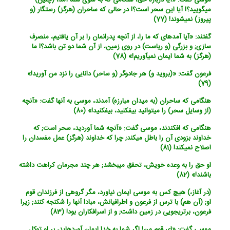
موسی گفت: «آیا درباره حق، هنگامی که به سوی شما آمد، (چنین)
می‏گویید؟! آیا این سحر است؟! در حالی که ساحران (هرگز) رستگار (و
پیروز) نمی‏شوند! (77)
گفتند: «آیا آمده‏ای که ما را، از آنچه پدرانمان را بر آن یافتیم، منصرف
سازی; و بزرگی (و ریاست) در روی زمین، از آن شما دو تن باشد؟! ما
(هرگز) به شما ایمان نمی‏آوریم!» (78)
فرعون گفت: «(بروید و) هر جادوگر (و ساحر) دانایی را نزد من آورید!»
(79)
هنگامی که ساحران (به میدان مبارزه) آمدند، موسی به آنها گفت: «آنچه
(از وسایل سحر) را می‏توانید بیفکنید، بیفکنید!» (80)
هنگامی که افکندند، موسی گفت: «آنچه شما آوردید، سحر است; که
خداوند بزودی آن را باطل می‏کند; چرا که خداوند (هرگز) عمل مفسدان را
اصلاح نمی‏کند! (81)
او حق را به وعده خویش، تحقق می‏بخشد; هر چند مجرمان کراهت داشته
باشند!» (82)
(در آغاز،) هیچ کس به موسی ایمان نیاورد، مگر گروهی از فرزندان قوم
او; (آن هم) با ترس از فرعون و اطرافیانش، مبادا آنها را شکنجه کنند; زیرا
فرعون، برتری‏جویی در زمین داشت; و از اسرافکاران بود! (83)
موسی گفت: «ای قوم من! اگر شما به خدا ایمان آورده‏اید، بر او توکل