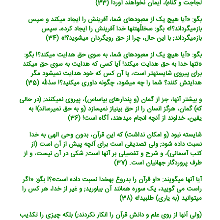
لجاجت و گناه)، ایمان نخواهند آورد! (33)
بگو: «آیا هیچ یک از معبودهای شما، آفرینش را ایجاد می‏کند و سپس
بازمی‏گرداند؟!» بگو: س‏خ‏للّهتنها خدا آفرینش را ایجاد کرده، سپس
بازمی‏گرداند; با این حال، چرا از حق روی‏گردان می‏شوید؟!» (34)
بگو: «آیا هیچ یک از معبودهای شما، به سوی حق هدایت می‏کند؟! بگو:
«تنها خدا به حق هدایت می‏کند! آیا کسی که هدایت به سوی حق می‏کند
برای پیروی شایسته‏تر است، یا آن کس که خود هدایت نمی‏شود مگر
هدایتش کنند؟ شما را چه می‏شود، چگونه داوری می‏کنید؟! س‏ذللّه (35)
و بیشتر آنها، جز از گمان (و پندارهای بی‏اساس)، پیروی نمی‏کنند; (در حالی
که) گمان، هرگز انسان را از حق بی‏نیاز نمی‏سازد (و به حق نمی‏رساند)! به
یقین، خداوند از آنچه انجام می‏دهند، آگاه است! (36)
شایسته نبود (و امکان نداشت) که این قرآن، بدون وحی الهی به خدا
نسبت داده شود; ولی تصدیقی است برای آنچه پیش از آن است (از
کتب آسمانی)، و شرح و تفصیلی بر آنها است; شکی در آن نیست، و از
طرف پروردگار جهانیان است. (37)
آیا آنها می‏گویند: «او قرآن را بدروغ به‏خدا نسبت داده است‏»؟! بگو: «اگر
راست می گویید، یک سوره همانند آن بیاورید; و غیر از خدا، هر کس را
می‏توانید (به یاری) طلبید!» (38)
(ولی آنها از روی علم و دانش قرآن را انکار نکردند;) بلکه چیزی را تکذیب