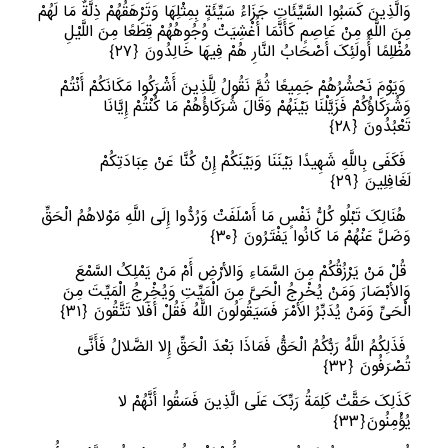
وَالَّذِینَ کَسَبُوا السَّیِّئَاتِ جَزَاءُ سَیِّئَةٍ بِمِثْلِهَا وَتَرْهَقُهُمْ ذِلَّةٌ مَا لَهُمْ
مِنَ اللَّهِ مِنْ عَاصِمٍ کَأَنَّمَا أُغْشِیَتْ وُجُوهُهُمْ قِطَعًا مِنَ اللَّیْلِ
مُظْلِمًا أُولَئِکَ أَصْحَابُ النَّارِ هُمْ فِیهَا خَالِدُونَ
﴿
٢٧﴾
وَیَوْمَ نَحْشُرُهُمْ جَمِیعًا ثُمَّ نَقُولُ لِلَّذِینَ أَشْرَکُوا مَکَانَکُمْ أَنْتُمْ
وَشُرَکَاؤُکُمْ فَزَیَّلْنَا بَیْنَهُمْ وَقَالَ شُرَکَاؤُهُمْ مَا کُنْتُمْ إِیَّانَا
تَعْبُدُونَ
﴿
٢٨﴾
فَکَفَى بِاللَّهِ شَهِیدًا بَیْنَنَا وَبَیْنَکُمْ إِنْ کُنَّا عَنْ عِبَادَتِکُمْ
لَغَافِلِینَ
﴿
٢٩﴾
هُنَالِکَ تَبْلُو کُلُّ نَفْسٍ مَا أَسْلَفَتْ وَرُدُّوا إِلَى اللَّهِ مَوْلاهُمُ الْحَقِّ
وَضَلَّ عَنْهُمْ مَا کَانُوا یَفْتَرُونَ
﴿
٣٠﴾
قُلْ مَنْ یَرْزُقُکُمْ مِنَ السَّمَاءِ وَالأرْضِ أَمْ مَنْ یَمْلِکُ السَّمْعَ
وَالأبْصَارَ وَمَنْ یُخْرِجُ الْحَیَّ مِنَ الْمَیِّتِ وَیُخْرِجُ الْمَیِّتَ مِنَ
الْحَیِّ وَمَنْ یُدَبِّرُ الأمْرَ فَسَیَقُولُونَ اللَّهُ فَقُلْ أَفَلا تَتَّقُونَ
﴿
٣١﴾
فَذَلِکُمُ اللَّهُ رَبُّکُمُ الْحَقُّ فَمَاذَا بَعْدَ الْحَقِّ إِلا الضَّلالُ فَأَنَّى
تُصْرَفُونَ
﴿
٣٢﴾
کَذَلِکَ حَقَّتْ کَلِمَةُ رَبِّکَ عَلَى الَّذِینَ فَسَقُوا أَنَّهُمْ لا
یُؤْمِنُونَ
﴿
٣٣﴾