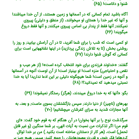
شنوا و داناست! (65)
آگاه باشید تمام کسانی که در آسمانها و زمین هستند، از آن خدا می‏باشند!
و آنها که غیر خدا را همتای او می‏خوانند، (از منطق و دلیلی) پیروی
نمی‏کنند; آنها فقط از پندار بی اساس پیروی می‏کنند; و آنها فقط دروغ
می‏گویند! (66)
او کسی است که شب را برای شما آفرید، تا در آن آرامش بیابید; و روز را
روشنی بخش (تا به تلاش زندگی پردازید) در اینها نشانه‏هایی است برای
کسانی که گوش شنوا دارند! (67)
گفتند: «خداوند فرزندی برای خود انتخاب کرده است‏»! (از هر عیب و
نقص و احتیاجی) منزه است! او بی‏نیاز است! از آن اوست آنچه در آسمانها
و آنچه در زمین است! شما هیچ‏گونه دلیلی بر این ادعا ندارید! آیا به خدا
نسبتی می‏دهید که نمی‏دانید؟! (68)
بگو: «آنها که به خدا دروغ می‏بندند، (هرگز) رستگار نمی‏شوند! (69)
بهره‏ای (ناچیز) از دنیا دارند; سپس بازگشتشان بسوی ماست; و بعد، به
آنها مجازات شدید به سزای کفرشان می‏چشانیم! (70)
سرگذشت نوح را بر آنها بخوان! در آن هنگام که به قوم خود گفت: «ای
قوم من! اگر تذکرات من نسبت به آیات الهی، بر شما سنگین (و غیر قابل
تحمل) است، (هر کار از دستتان ساخته است بکنید.) من بر خدا توکل
کرده‏ام! فکر خود، و قدرت معبودهایتان را جمع کنید; سپس هیچ چیز بر