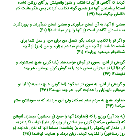
کردند که آگاهی از آن نداشتند، و هنوز واقعیتش بر آنان روشن نشده
است! پیشینیان آنها نیز همین گونه تکذیب کردند; پس بنگر عاقبت کار
ظالمان چگونه بود! (39)
بعضی از آنها، به آن ایمان می‏آورند; و بعضی ایمان نمی‏آورند; و پروردگارت
به مفسدان آگاهتر است (و آنها را بهتر می‏شناسد)! (40)
و اگر تو را تکذیب کردند، بگو: «عمل من برای من، و عمل شما برای
شماست! شما از آنچه من انجام می‏دهم بیزارید و من (نیز) از آنچه
شماانجام می‏دهید بیزارم!» (41)
گروهی از آنان، بسوی تو گوش فرامی‏دهند (;اما گویی هیچ نمی‏شنوند و
کرند)! آیا تو می‏توانی سخن خود را به گوش کران برسانی، هر چند
نفهمند؟! (42)
و گروهی از آنان، به سوی تو می‏نگرند (اما گویی هیچ نمی‏بینند)! آیا تو
می‏توانی نابینایان را هدایت کنی، هر چند نبینند؟! (43)
خداوند هیچ به مردم ستم نمی‏کند; ولی این مردمند که به خویشتن ستم
می‏کند! (44)
(به یاد آور) روزی را که (خداوند) آنها را جمع (و محشور) می‏سازد; آنچنان
که (احساس می‏کنند) گویی جز ساعتی از روز، (در دنیا) توقف نکردند; به
آن مقدار که یکدیگر را (ببینند و) بشناسند! مسلما آنها که لقای خداوند (و
روز رستاخیز) را تکذیب کردند، زیان بردند و هدایت نیافتند! (45)