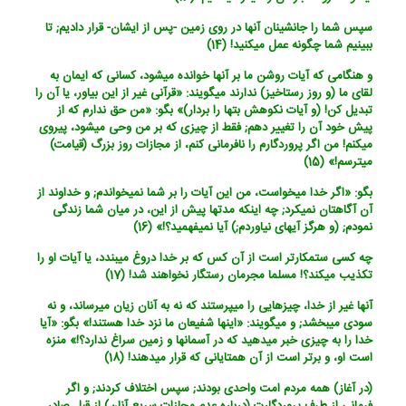
سپس شما را جانشینان آنها در روی زمین -پس از ایشان- قرار دادیم; تا
ببینیم شما چگونه عمل می‏کنید! (14)
و هنگامی که آیات روشن ما بر آنها خوانده می‏شود، کسانی که ایمان به
لقای ما (و روز رستاخیز) ندارند می‏گویند: «قرآنی غیر از این بیاور، یا آن را
تبدیل کن! (و آیات نکوهش بتها را بردار)» بگو: «من حق ندارم که از
پیش خود آن را تغییر دهم; فقط از چیزی که بر من وحی می‏شود، پیروی
می‏کنم! من اگر پروردگارم را نافرمانی کنم، از مجازات روز بزرگ (قیامت)
می‏ترسم!» (15)
بگو: «اگر خدا می‏خواست، من این آیات را بر شما نمی‏خواندم; و خداوند از
آن آگاهتان نمی‏کرد; چه اینکه مدتها پیش از این، در میان شما زندگی
نمودم; (و هرگز آیه‏ای نیاوردم;) آیا نمی‏فهمید؟!» (16)
چه کسی ستمکارتر است از آن کس که بر خدا دروغ می‏بندد، یا آیات او را
تکذیب می‏کند؟! مسلما مجرمان رستگار نخواهند شد! (17)
آنها غیر از خدا، چیزهایی را می‏پرستند که نه به آنان زیان می‏رساند، و نه
سودی می‏بخشد; و می‏گویند: «اینها شفیعان ما نزد خدا هستند!» بگو: «آیا
خدا را به چیزی خبر می‏دهید که در آسمانها و زمین سراغ ندارد؟!» منزه
است او، و برتر است از آن همتایانی که قرار می‏دهند! (18)
(در آغاز) همه مردم امت واحدی بودند; سپس اختلاف کردند; و اگر