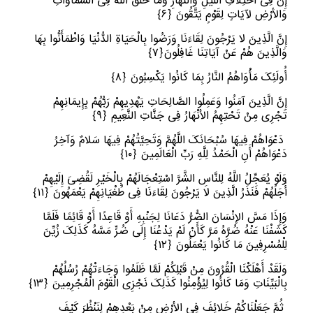
إِنَّ فِی اخْتِلافِ اللَّیْلِ وَالنَّهَارِ وَمَا خَلَقَ اللَّهُ فِی السَّمَاوَاتِ
وَالأرْضِ لآیَاتٍ لِقَوْمٍ یَتَّقُونَ
﴿
٦﴾
إِنَّ الَّذِینَ لا یَرْجُونَ لِقَاءَنَا وَرَضُوا بِالْحَیَاةِ الدُّنْیَا وَاطْمَأَنُّوا بِهَا
وَالَّذِینَ هُمْ عَنْ آیَاتِنَا غَافِلُونَ
﴿
٧﴾
أُولَئِکَ مَأْوَاهُمُ النَّارُ بِمَا کَانُوا یَکْسِبُونَ
﴿
٨﴾
إِنَّ الَّذِینَ آمَنُوا وَعَمِلُوا الصَّالِحَاتِ یَهْدِیهِمْ رَبُّهُمْ بِإِیمَانِهِمْ
تَجْرِی مِنْ تَحْتِهِمُ الأنْهَارُ فِی جَنَّاتِ النَّعِیمِ
﴿
٩﴾
دَعْوَاهُمْ فِیهَا سُبْحَانَکَ اللَّهُمَّ وَتَحِیَّتُهُمْ فِیهَا سَلامٌ وَآخِرُ
دَعْوَاهُمْ أَنِ الْحَمْدُ لِلَّهِ رَبِّ الْعَالَمِینَ
﴿
١٠﴾
وَلَوْ یُعَجِّلُ اللَّهُ لِلنَّاسِ الشَّرَّ اسْتِعْجَالَهُمْ بِالْخَیْرِ لَقُضِیَ إِلَیْهِمْ
أَجَلُهُمْ فَنَذَرُ الَّذِینَ لا یَرْجُونَ لِقَاءَنَا فِی طُغْیَانِهِمْ یَعْمَهُونَ
﴿
١١﴾
وَإِذَا مَسَّ الإنْسَانَ الضُّرُّ دَعَانَا لِجَنْبِهِ أَوْ قَاعِدًا أَوْ قَائِمًا فَلَمَّا
کَشَفْنَا عَنْهُ ضُرَّهُ مَرَّ کَأَنْ لَمْ یَدْعُنَا إِلَى ضُرٍّ مَسَّهُ کَذَلِکَ زُیِّنَ
لِلْمُسْرِفِینَ مَا کَانُوا یَعْمَلُونَ
﴿
١٢﴾
وَلَقَدْ أَهْلَکْنَا الْقُرُونَ مِنْ قَبْلِکُمْ لَمَّا ظَلَمُوا وَجَاءَتْهُمْ رُسُلُهُمْ
بِالْبَیِّنَاتِ وَمَا کَانُوا لِیُؤْمِنُوا کَذَلِکَ نَجْزِی الْقَوْمَ الْمُجْرِمِینَ
﴿
١٣﴾
ثُمَّ جَعَلْنَاکُمْ خَلائِفَ فِی الأرْضِ مِنْ بَعْدِهِمْ لِنَنْظُرَ کَیْفَ