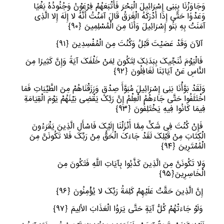
وَجَاوَزْنَا بِبَنِی إِسْرَائِیلَ الْبَحْرَ فَأَتْبَعَهُمْ فِرْعَوْنُ وَجُنُودُهُ بَغْیًا
وَعَدْوًا حَتَّى إِذَا أَدْرَکَهُ الْغَرَقُ قَالَ آمَنْتُ أَنَّهُ لا إِلَهَ إِلا الَّذِی
آمَنَتْ بِهِ بَنُو إِسْرَائِیلَ وَأَنَا مِنَ الْمُسْلِمِینَ
﴿
٩٠﴾
آلآنَ وَقَدْ عَصَیْتَ قَبْلُ وَکُنْتَ مِنَ الْمُفْسِدِینَ
﴿
٩١﴾
فَالْیَوْمَ نُنَجِّیکَ بِبَدَنِکَ لِتَکُونَ لِمَنْ خَلْفَکَ آیَةً وَإِنَّ کَثِیرًا مِنَ
النَّاسِ عَنْ آیَاتِنَا لَغَافِلُونَ
﴿
٩٢﴾
وَلَقَدْ بَوَّأْنَا بَنِی إِسْرَائِیلَ مُبَوَّأَ صِدْقٍ وَرَزَقْنَاهُمْ مِنَ الطَّیِّبَاتِ فَمَا
اخْتَلَفُوا حَتَّى جَاءَهُمُ الْعِلْمُ إِنَّ رَبَّکَ یَقْضِی بَیْنَهُمْ یَوْمَ الْقِیَامَةِ
فِیمَا کَانُوا فِیهِ یَخْتَلِفُونَ
﴿
٩٣﴾
فَإِنْ کُنْتَ فِی شَکٍّ مِمَّا أَنْزَلْنَا إِلَیْکَ فَاسْأَلِ الَّذِینَ یَقْرَءُونَ
الْکِتَابَ مِنْ قَبْلِکَ لَقَدْ جَاءَکَ الْحَقُّ مِنْ رَبِّکَ فَلا تَکُونَنَّ مِنَ
الْمُمْتَرِینَ
﴿
٩٤﴾
وَلا تَکُونَنَّ مِنَ الَّذِینَ کَذَّبُوا بِآیَاتِ اللَّهِ فَتَکُونَ مِنَ
الْخَاسِرِینَ
﴿
٩٥﴾
إِنَّ الَّذِینَ حَقَّتْ عَلَیْهِمْ کَلِمَةُ رَبِّکَ لا یُؤْمِنُونَ
﴿
٩٦﴾
وَلَوْ جَاءَتْهُمْ کُلُّ آیَةٍ حَتَّى یَرَوُا الْعَذَابَ الألِیمَ
﴿
٩٧﴾