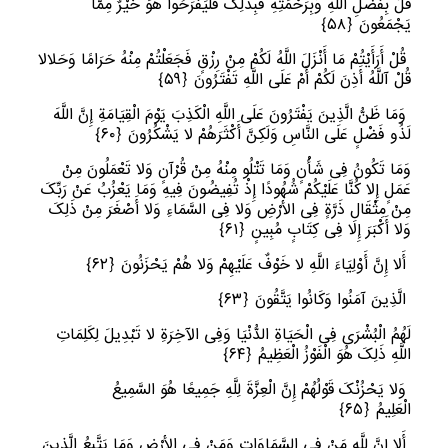
قُلْ بِفَضْلِ اللَّهِ وَبِرَحْمَتِهِ فَبِذَلِکَ فَلْیَفْرَحُوا هُوَ خَیْرٌ مِمَّا
یَجْمَعُونَ
﴿
٥٨﴾
قُلْ أَرَأَیْتُمْ مَا أَنْزَلَ اللَّهُ لَکُمْ مِنْ رِزْقٍ فَجَعَلْتُمْ مِنْهُ حَرَامًا وَحَلالا
قُلْ آللَّهُ أَذِنَ لَکُمْ أَمْ عَلَى اللَّهِ تَفْتَرُونَ
﴿
٥٩﴾
وَمَا ظَنُّ الَّذِینَ یَفْتَرُونَ عَلَى اللَّهِ الْکَذِبَ یَوْمَ الْقِیَامَةِ إِنَّ اللَّهَ
لَذُو فَضْلٍ عَلَى النَّاسِ وَلَکِنَّ أَکْثَرَهُمْ لا یَشْکُرُونَ
﴿
٦٠﴾
وَمَا تَکُونُ فِی شَأْنٍ وَمَا تَتْلُو مِنْهُ مِنْ قُرْآنٍ وَلا تَعْمَلُونَ مِنْ
عَمَلٍ إِلا کُنَّا عَلَیْکُمْ شُهُودًا إِذْ تُفِیضُونَ فِیهِ وَمَا یَعْزُبُ عَنْ رَبِّکَ
مِنْ مِثْقَالِ ذَرَّةٍ فِی الأرْضِ وَلا فِی السَّمَاءِ وَلا أَصْغَرَ مِنْ ذَلِکَ
وَلا أَکْبَرَ إِلا فِی کِتَابٍ مُبِینٍ
﴿
٦١﴾
أَلا إِنَّ أَوْلِیَاءَ اللَّهِ لا خَوْفٌ عَلَیْهِمْ وَلا هُمْ یَحْزَنُونَ
﴿
٦٢﴾
الَّذِینَ آمَنُوا وَکَانُوا یَتَّقُونَ
﴿
٦٣﴾
لَهُمُ الْبُشْرَى فِی الْحَیَاةِ الدُّنْیَا وَفِی الآخِرَةِ لا تَبْدِیلَ لِکَلِمَاتِ
اللَّهِ ذَلِکَ هُوَ الْفَوْزُ الْعَظِیمُ
﴿
٦٤﴾
وَلا یَحْزُنْکَ قَوْلُهُمْ إِنَّ الْعِزَّةَ لِلَّهِ جَمِیعًا هُوَ السَّمِیعُ
الْعَلِیمُ
﴿
٦٥﴾
أَلا إِنَّ لِلَّهِ مَنْ فِی السَّمَاوَاتِ وَمَنْ فِی الأرْضِ وَمَا یَتَّبِعُ الَّذِینَ