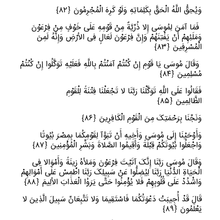
وَیُحِقُّ اللَّهُ الْحَقَّ بِکَلِمَاتِهِ وَلَوْ کَرِهَ الْمُجْرِمُونَ
﴿
٨٢﴾
فَمَا آمَنَ لِمُوسَى إِلا ذُرِّیَّةٌ مِنْ قَوْمِهِ عَلَى خَوْفٍ مِنْ فِرْعَوْنَ
وَمَلَئِهِمْ أَنْ یَفْتِنَهُمْ وَإِنَّ فِرْعَوْنَ لَعَالٍ فِی الأرْضِ وَإِنَّهُ لَمِنَ
الْمُسْرِفِینَ
﴿
٨٣﴾
وَقَالَ مُوسَى یَا قَوْمِ إِنْ کُنْتُمْ آمَنْتُمْ بِاللَّهِ فَعَلَیْهِ تَوَکَّلُوا إِنْ کُنْتُمْ
مُسْلِمِینَ
﴿
٨٤﴾
فَقَالُوا عَلَى اللَّهِ تَوَکَّلْنَا رَبَّنَا لا تَجْعَلْنَا فِتْنَةً لِلْقَوْمِ
الظَّالِمِینَ
﴿
٨٥﴾
وَنَجِّنَا بِرَحْمَتِکَ مِنَ الْقَوْمِ الْکَافِرِینَ
﴿
٨٦﴾
وَأَوْحَیْنَا إِلَى مُوسَى وَأَخِیهِ أَنْ تَبَوَّآ لِقَوْمِکُمَا بِمِصْرَ بُیُوتًا
وَاجْعَلُوا بُیُوتَکُمْ قِبْلَةً وَأَقِیمُوا الصَّلاةَ وَبَشِّرِ الْمُؤْمِنِینَ
﴿
٨٧﴾
وَقَالَ مُوسَى رَبَّنَا إِنَّکَ آتَیْتَ فِرْعَوْنَ وَمَلأهُ زِینَةً وَأَمْوَالا فِی
الْحَیَاةِ الدُّنْیَا رَبَّنَا لِیُضِلُّوا عَنْ سَبِیلِکَ رَبَّنَا اطْمِسْ عَلَى أَمْوَالِهِمْ
وَاشْدُدْ عَلَى قُلُوبِهِمْ فَلا یُؤْمِنُوا حَتَّى یَرَوُا الْعَذَابَ الألِیمَ
﴿
٨٨﴾
قَالَ قَدْ أُجِیبَتْ دَعْوَتُکُمَا فَاسْتَقِیمَا وَلا تَتَّبِعَانِّ سَبِیلَ الَّذِینَ لا
یَعْلَمُونَ
﴿
٨٩﴾