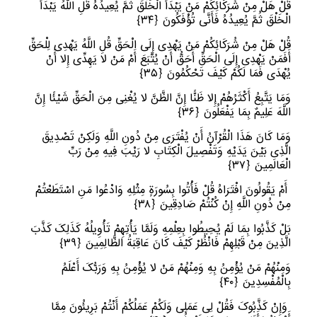
قُلْ هَلْ مِنْ شُرَکَائِکُمْ مَنْ یَبْدَأُ الْخَلْقَ ثُمَّ یُعِیدُهُ قُلِ اللَّهُ یَبْدَأُ
الْخَلْقَ ثُمَّ یُعِیدُهُ فَأَنَّى تُؤْفَکُونَ
﴿
٣٤﴾
قُلْ هَلْ مِنْ شُرَکَائِکُمْ مَنْ یَهْدِی إِلَى الْحَقِّ قُلِ اللَّهُ یَهْدِی لِلْحَقِّ
أَفَمَنْ یَهْدِی إِلَى الْحَقِّ أَحَقُّ أَنْ یُتَّبَعَ أَمْ مَنْ لا یَهِدِّی إِلا أَنْ
یُهْدَى فَمَا لَکُمْ کَیْفَ تَحْکُمُونَ
﴿
٣٥﴾
وَمَا یَتَّبِعُ أَکْثَرُهُمْ إِلا ظَنًّا إِنَّ الظَّنَّ لا یُغْنِی مِنَ الْحَقِّ شَیْئًا إِنَّ
اللَّهَ عَلِیمٌ بِمَا یَفْعَلُونَ
﴿
٣٦﴾
وَمَا کَانَ هَذَا الْقُرْآنُ أَنْ یُفْتَرَى مِنْ دُونِ اللَّهِ وَلَکِنْ تَصْدِیقَ
الَّذِی بَیْنَ یَدَیْهِ وَتَفْصِیلَ الْکِتَابِ لا رَیْبَ فِیهِ مِنْ رَبِّ
الْعَالَمِینَ
﴿
٣٧﴾
أَمْ یَقُولُونَ افْتَرَاهُ قُلْ فَأْتُوا بِسُورَةٍ مِثْلِهِ وَادْعُوا مَنِ اسْتَطَعْتُمْ
مِنْ دُونِ اللَّهِ إِنْ کُنْتُمْ صَادِقِینَ
﴿
٣٨﴾
بَلْ کَذَّبُوا بِمَا لَمْ یُحِیطُوا بِعِلْمِهِ وَلَمَّا یَأْتِهِمْ تَأْوِیلُهُ کَذَلِکَ کَذَّبَ
الَّذِینَ مِنْ قَبْلِهِمْ فَانْظُرْ کَیْفَ کَانَ عَاقِبَةُ الظَّالِمِینَ
﴿
٣٩﴾
وَمِنْهُمْ مَنْ یُؤْمِنُ بِهِ وَمِنْهُمْ مَنْ لا یُؤْمِنُ بِهِ وَرَبُّکَ أَعْلَمُ
بِالْمُفْسِدِینَ
﴿
٤٠﴾
وَإِنْ کَذَّبُوکَ فَقُلْ لِی عَمَلِی وَلَکُمْ عَمَلُکُمْ أَنْتُمْ بَرِیئُونَ مِمَّا