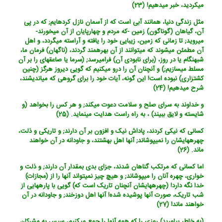
میکردید، خبر میدهیم! (23)
مثل زندگی دنیا، همانند آبی است که از آسمان نازل کرده‏ایم; که در پی
آن، گیاهان (گوناگون) زمین -که مردم و چهارپایان از آن می‏خورند-
می‏روید; تا زمانی که زمین، زیبایی خود را یافته و آراسته می‏گردد، و اهل
آن مطمئن می‏شوند که می‏توانند از آن بهره‏مند گردند، (ناگهان) فرمان ما،
شب‏هنگام یا در روز، (برای نابودی آن) فرامی‏رسد; (سرما یا صاعقه‏ای را بر آن
مسلط می‏سازیم;) و آنچنان آن را درو می‏کنیم که گویی دیروز هرگز (چنین
کشتزاری) نبوده است! این گونه، آیات خود را برای گروهی که می‏اندیشند،
شرح می‏دهیم! (24)
و خداوند به سرای صلح و سلامت دعوت می‏کند; و هر کس را بخواهد (و
شایسته و لایق ببیند) ، به راه راست هدایت می‏نماید. (25)
کسانی که نیکی کردند، پاداش نیک و افزون بر آن دارند; و تاریکی و ذلت،
چهره‏هایشان را نمی‏پوشاند; آنها اهل بهشتند، و جاودانه در آن خواهند
ماند. (26)
اما کسانی که مرتکب گناهان شدند، جزای بدی بمقدار آن دارند; و ذلت و
خواری، چهره آنان را می‏پوشاند; و هیچ چیز نمی‏تواند آنها را از (مجازات)
خدا نگه دارد! (چهره‏هایشان آنچنان تاریک است که) گویی با پاره‏هایی از
شب تاریک، صورت آنها پوشیده شده! آنها اهل دوزخند; و جاودانه در آن
خواهند ماند! (27)
(به خاطر بیاورید) روزی را که همه آنها را جمع می‏کنیم، سپس به مشرکان