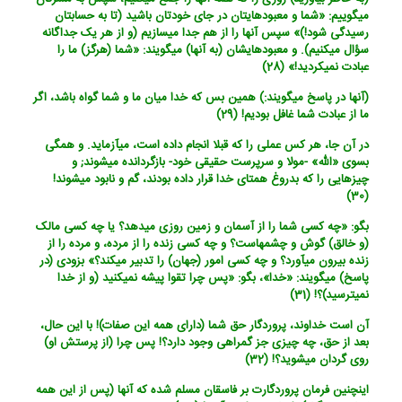
می‏گوییم: «شما و معبودهایتان در جای خودتان باشید (تا به حسابتان
رسیدگی شود!)» سپس آنها را از هم جدا می‏سازیم (و از هر یک جداگانه
سؤال می‏کنیم). و معبودهایشان (به آنها) می‏گویند: «شما (هرگز) ما را
عبادت نمی‏کردید!» (28)
(آنها در پاسخ می‏گویند:) همین بس که خدا میان ما و شما گواه باشد، اگر
ما از عبادت شما غافل بودیم! (29)
در آن جا، هر کس عملی را که قبلا انجام داده است، می‏آزماید. و همگی
بسوی «الله‏» -مولا و سرپرست حقیقی خود- بازگردانده می‏شوند; و
چیزهایی را که بدروغ همتای خدا قرار داده بودند، گم و نابود می‏شوند!
(30)
بگو: «چه کسی شما را از آسمان و زمین روزی می‏دهد؟ یا چه کسی مالک
(و خالق) گوش و چشمهاست؟ و چه کسی زنده را از مرده، و مرده را از
زنده بیرون می‏آورد؟ و چه کسی امور (جهان) را تدبیر می‏کند؟» بزودی (در
پاسخ) می‏گویند: «خدا»، بگو: «پس چرا تقوا پیشه نمی‏کنید (و از خدا
نمی‏ترسید)؟! (31)
آن است خداوند، پروردگار حق شما (دارای همه این صفات)! با این حال،
بعد از حق، چه چیزی جز گمراهی وجود دارد؟! پس چرا (از پرستش او)
روی گردان می‏شوید؟! (32)
اینچنین فرمان پروردگارت بر فاسقان مسلم شده که آنها (پس از این همه