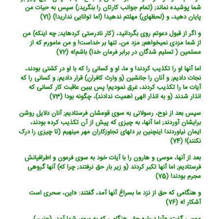
شما پوشیده نماند; (تمام جوانب کارتان را بنگرید;) سپس به حیات من
پایان دهید، و (لحظه‏ای) مهلتم ندهید! (اما توانایی ندارید!) (71)
و اگر از قبول دعوتم روی بگردانید، (کار نادرستی کرده‏اید; چه اینکه) من
از شما مزدی نمی‏خواهم; مزد من، تنها بر خداست! و من مامورم که از
مسلمین ( تسلیم شدگان در برابر فرمان خدا) باشم!» (72)
اما آنها او را تکذیب کردند! و ما، او و کسانی را که با او در کشتی بودند،
نجات دادیم; و آنان را جانشین (و وارث کافران) قرار دادیم; و کسانی را که
آیات ما را تکذیب کردند، غرق نمودیم! پس ببین عاقبت کار کسانی که
انذار شدند (و به انذار الهی اهمیت ندادند)، چگونه بود! (73)
سپس بعد از نوح، رسولانی به سوی قومشان فرستادیم; آنان دلایل روشن
برایشان آوردند; اما آنها، به چیزی که پیش از آن تکذیب کرده بودند،
ایمان نیاوردند! اینچنین بر دلهای تجاوزکاران مهر می‏نهیم (تا چیزی را درک
نکنند)! (74)
بعد از آنها، موسی و هارون را با آیات خود به سوی فرعون و اطرافیانش
فرستادیم; اما آنها تکبر کردند (و زیر بار حق نرفتند; چرا که) آنها گروهی
مجرم بودند! (75)
و هنگامی که حق از نزد ما بسراغ آنها آمد، گفتند: «این، سحری است
آشکار !» (76)