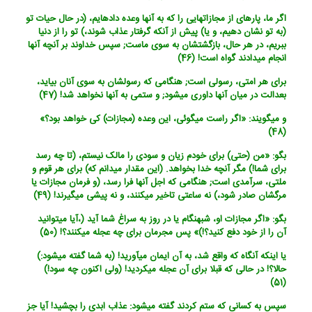
اگر ما، پاره‏ای از مجازاتهایی را که به آنها وعده داده‏ایم، (در حال حیات تو
(به تو نشان دهیم، و یا) پیش از آنکه گرفتار عذاب شوند،) تو را از دنیا
ببریم، در هر حال، بازگشتشان به سوی ماست; سپس خداوند بر آنچه آنها
انجام می‏دادند گواه است! (46)
برای هر امتی، رسولی است; هنگامی که رسولشان به سوی آنان بیاید،
بعدالت در میان آنها داوری می‏شود; و ستمی به آنها نخواهد شد! (47)
و می‏گویند: «اگر راست می‏گوئی، این وعده (مجازات) کی خواهد بود؟»
(48)
بگو: «من (حتی) برای خودم زیان و سودی را مالک نیستم، (تا چه رسد
برای شما!) مگر آنچه خدا بخواهد. (این مقدار می‏دانم که) برای هر قوم و
ملتی، سرآمدی است; هنگامی که اجل آنها فرا رسد، (و فرمان مجازات یا
مرگشان صادر شود،) نه ساعتی تاخیر می‏کنند، و نه پیشی می‏گیرند! (49)
بگو: «اگر مجازات او، شب‏هنگام یا در روز به سراغ شما آید (،آیا می‏توانید
آن را از خود دفع کنید؟!)» پس مجرمان برای چه عجله می‏کنند؟! (50)
یا اینکه آنگاه که واقع شد، به آن ایمان می‏آورید! (به شما گفته می‏شود:)
حالا؟! در حالی که قبلا برای آن عجله می‏کردید! (ولی اکنون چه سود!)
(51)
سپس به کسانی که ستم کردند گفته می‏شود: عذاب ابدی را بچشید! آیا جز