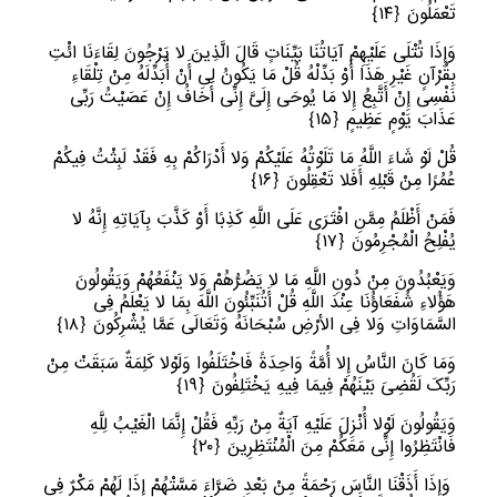
تَعْمَلُونَ
﴿
١٤﴾
وَإِذَا تُتْلَى عَلَیْهِمْ آیَاتُنَا بَیِّنَاتٍ قَالَ الَّذِینَ لا یَرْجُونَ لِقَاءَنَا ائْتِ
بِقُرْآنٍ غَیْرِ هَذَا أَوْ بَدِّلْهُ قُلْ مَا یَکُونُ لِی أَنْ أُبَدِّلَهُ مِنْ تِلْقَاءِ
نَفْسِی إِنْ أَتَّبِعُ إِلا مَا یُوحَى إِلَیَّ إِنِّی أَخَافُ إِنْ عَصَیْتُ رَبِّی
عَذَابَ یَوْمٍ عَظِیمٍ
﴿
١٥﴾
قُلْ لَوْ شَاءَ اللَّهُ مَا تَلَوْتُهُ عَلَیْکُمْ وَلا أَدْرَاکُمْ بِهِ فَقَدْ لَبِثْتُ فِیکُمْ
عُمُرًا مِنْ قَبْلِهِ أَفَلا تَعْقِلُونَ
﴿
١٦﴾
فَمَنْ أَظْلَمُ مِمَّنِ افْتَرَى عَلَى اللَّهِ کَذِبًا أَوْ کَذَّبَ بِآیَاتِهِ إِنَّهُ لا
یُفْلِحُ الْمُجْرِمُونَ
﴿
١٧﴾
وَیَعْبُدُونَ مِنْ دُونِ اللَّهِ مَا لا یَضُرُّهُمْ وَلا یَنْفَعُهُمْ وَیَقُولُونَ
هَؤُلاءِ شُفَعَاؤُنَا عِنْدَ اللَّهِ قُلْ أَتُنَبِّئُونَ اللَّهَ بِمَا لا یَعْلَمُ فِی
السَّمَاوَاتِ وَلا فِی الأرْضِ سُبْحَانَهُ وَتَعَالَى عَمَّا یُشْرِکُونَ
﴿
١٨﴾
وَمَا کَانَ النَّاسُ إِلا أُمَّةً وَاحِدَةً فَاخْتَلَفُوا وَلَوْلا کَلِمَةٌ سَبَقَتْ مِنْ
رَبِّکَ لَقُضِیَ بَیْنَهُمْ فِیمَا فِیهِ یَخْتَلِفُونَ
﴿
١٩﴾
وَیَقُولُونَ لَوْلا أُنْزِلَ عَلَیْهِ آیَةٌ مِنْ رَبِّهِ فَقُلْ إِنَّمَا الْغَیْبُ لِلَّهِ
فَانْتَظِرُوا إِنِّی مَعَکُمْ مِنَ الْمُنْتَظِرِینَ
﴿
٢٠﴾
وَإِذَا أَذَقْنَا النَّاسَ رَحْمَةً مِنْ بَعْدِ ضَرَّاءَ مَسَّتْهُمْ إِذَا لَهُمْ مَکْرٌ فِی