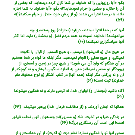
بگو: «آیا روزیهایی را که خداوند بر شما نازل کرده دیده‏اید، که بعضی از
آن را حلال، و بعضی را حرام نموده‏اید؟!» بگو: «آیا خداوند به شما اجازه
داده، یا بر خدا افترا می بندید (و از پیش خود، حلال و حرام می‏کنید؟!)»
(59)
آنها که بر خدا افترا می‏بندند، درباره (مجازات) روز رستاخیز، چه
می‏اندیشند؟! خداوند نسبت به همه مردم فضل (و بخشش) دارد، اما اکثر
آنها سپاسگزاری نمی‏کنند! (60)
در هیچ حال (و اندیشه‏ای) نیستی، و هیچ قسمتی از قرآن را تلاوت
نمی‏کنی، و هیچ عملی را انجام نمی‏دهید، مگر اینکه ما گواه بر شما هستیم
در آن هنگام که وارد آن می شوید! و هیچ چیز در زمین و آسمان، از
پروردگار تو مخفی نمی‏ماند; حتی به اندازه سنگینی ذره‏ای، و نه کوچکتر از
آن و نه بزرگتر، مگر اینکه (همه آنها) در کتاب آشکار (و لوح محفوظ علم
خداوند) ثبت است! (61)
آگاه باشید (دوستان و) اولیای خدا، نه ترسی دارند و نه غمگین می‏شوند!
(62)
همانها که ایمان آوردند، و (از مخالفت فرمان خدا) پرهیز می‏کردند. (63)
در زندگی دنیا و در آخرت، شاد (و مسرور)ند; وعده‏های الهی تخلف ناپذیر
است! این است آن رستگاری بزرگ! (64)
سخن آنها تو را غمگین نسازد! تمام عزت (و قدرت)، از آن خداست; و او