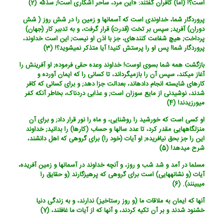
است؟! (اما) کافران گفتند: «این مرد، ساحر آشکاری است!; س‏ذللّه (2)
پروردگار شما، خداوندی است که آسمانها و زمین را در شش روز ( شش
دوران) آفرید; سپس بر تخت (قدرت) قرار گرفت، و به تدبیر کار (جهان)
پرداخت; هیچ شفاعت کننده‏ای، جز با اذن او نیست; این است خداوند،
پروردگار شما! پس او را پرستش کنید! آیا متذکر نمی‏شوید؟! (3)
بازگشت همه شما بسوی اوست! خداوند وعده حقی فرموده; او آفرینش را
آغاز می‏کند، سپس آن را بازمی‏گرداند، تا کسانی را که ایمان آورده و
کارهای شایسته انجام داده‏اند، بعدالت جزا دهد; و برای کسانی که کافر
شدند، نوشیدنی از مایع سوزان است; و عذابی دردناک، بخاطر آنکه کفر
می‏ورزیدند! (4)
او کسی است که خورشید را روشنایی، و ماه را نور قرار داد; و برای آن
منزلگاه‏هایی مقدر کرد، تا عدد سالها و حساب (کارها) را بدانید; خداوند
این را جز بحق نیافریده; او آیات (خود را) برای گروهی که اهل دانشند،
شرح می‏دهد! (5)
مسلما در آمد و شد شب و روز، و آنچه خداوند در آسمانها و زمین آفریده،
آیات (و نشانه‏هایی) است برای گروهی که پرهیزگارند (و حقایق را
می‏بینند). (6)
آنها که ایمان به ملاقات ما (و روز رستاخیز) ندارند، و به زندگی دنیا
خشنود شدند و بر آن تکیه کردند، و آنها که از آیات ما غافلند، (7)