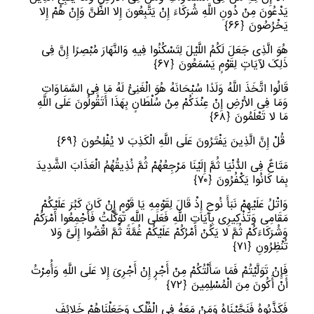
یَدْعُونَ مِنْ دُونِ اللَّهِ شُرَکَاءَ إِنْ یَتَّبِعُونَ إِلا الظَّنَّ وَإِنْ هُمْ إِلا
یَخْرُصُونَ
﴿
٦٦﴾
هُوَ الَّذِی جَعَلَ لَکُمُ اللَّیْلَ لِتَسْکُنُوا فِیهِ وَالنَّهَارَ مُبْصِرًا إِنَّ فِی
ذَلِکَ لآیَاتٍ لِقَوْمٍ یَسْمَعُونَ
﴿
٦٧﴾
قَالُوا اتَّخَذَ اللَّهُ وَلَدًا سُبْحَانَهُ هُوَ الْغَنِیُّ لَهُ مَا فِی السَّمَاوَاتِ
وَمَا فِی الأرْضِ إِنْ عِنْدَکُمْ مِنْ سُلْطَانٍ بِهَذَا أَتَقُولُونَ عَلَى اللَّهِ
مَا لا تَعْلَمُونَ
﴿
٦٨﴾
قُلْ إِنَّ الَّذِینَ یَفْتَرُونَ عَلَى اللَّهِ الْکَذِبَ لا یُفْلِحُونَ
﴿
٦٩﴾
مَتَاعٌ فِی الدُّنْیَا ثُمَّ إِلَیْنَا مَرْجِعُهُمْ ثُمَّ نُذِیقُهُمُ الْعَذَابَ الشَّدِیدَ
بِمَا کَانُوا یَکْفُرُونَ
﴿
٧٠﴾
وَاتْلُ عَلَیْهِمْ نَبَأَ نُوحٍ إِذْ قَالَ لِقَوْمِهِ یَا قَوْمِ إِنْ کَانَ کَبُرَ عَلَیْکُمْ
مَقَامِی وَتَذْکِیرِی بِآیَاتِ اللَّهِ فَعَلَى اللَّهِ تَوَکَّلْتُ فَأَجْمِعُوا أَمْرَکُمْ
وَشُرَکَاءَکُمْ ثُمَّ لا یَکُنْ أَمْرُکُمْ عَلَیْکُمْ غُمَّةً ثُمَّ اقْضُوا إِلَیَّ وَلا
تُنْظِرُونِ
﴿
٧١﴾
فَإِنْ تَوَلَّیْتُمْ فَمَا سَأَلْتُکُمْ مِنْ أَجْرٍ إِنْ أَجْرِیَ إِلا عَلَى اللَّهِ وَأُمِرْتُ
أَنْ أَکُونَ مِنَ الْمُسْلِمِینَ
﴿
٧٢﴾
فَکَذَّبُوهُ فَنَجَّیْنَاهُ وَمَنْ مَعَهُ فِی الْفُلْکِ وَجَعَلْنَاهُمْ خَلائِفَ