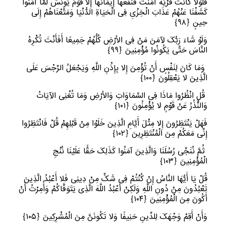
فَلَوْلا کَانَتْ قَرْیَةٌ آمَنَتْ فَنَفَعَهَا إِیمَانُهَا إِلا قَوْمَ یُونُسَ لَمَّا آمَنُوا
کَشَفْنَا عَنْهُمْ عَذَابَ الْخِزْیِ فِی الْحَیَاةِ الدُّنْیَا وَمَتَّعْنَاهُمْ إِلَى
حِینٍ
﴿
٩٨﴾
وَلَوْ شَاءَ رَبُّکَ لآمَنَ مَنْ فِی الأرْضِ کُلُّهُمْ جَمِیعًا أَفَأَنْتَ تُکْرِهُ
النَّاسَ حَتَّى یَکُونُوا مُؤْمِنِینَ
﴿
٩٩﴾
وَمَا کَانَ لِنَفْسٍ أَنْ تُؤْمِنَ إِلا بِإِذْنِ اللَّهِ وَیَجْعَلُ الرِّجْسَ عَلَى
الَّذِینَ لا یَعْقِلُونَ
﴿
١٠٠﴾
قُلِ انْظُرُوا مَاذَا فِی السَّمَاوَاتِ وَالأرْضِ وَمَا تُغْنِی الآیَاتُ
وَالنُّذُرُ عَنْ قَوْمٍ لا یُؤْمِنُونَ
﴿
١٠١﴾
فَهَلْ یَنْتَظِرُونَ إِلا مِثْلَ أَیَّامِ الَّذِینَ خَلَوْا مِنْ قَبْلِهِمْ قُلْ فَانْتَظِرُوا
إِنِّی مَعَکُمْ مِنَ الْمُنْتَظِرِینَ
﴿
١٠٢﴾
ثُمَّ نُنَجِّی رُسُلَنَا وَالَّذِینَ آمَنُوا کَذَلِکَ حَقًّا عَلَیْنَا نُنْجِ
الْمُؤْمِنِینَ
﴿
١٠٣﴾
قُلْ یَا أَیُّهَا النَّاسُ إِنْ کُنْتُمْ فِی شَکٍّ مِنْ دِینِی فَلا أَعْبُدُ الَّذِینَ
تَعْبُدُونَ مِنْ دُونِ اللَّهِ وَلَکِنْ أَعْبُدُ اللَّهَ الَّذِی یَتَوَفَّاکُمْ وَأُمِرْتُ أَنْ
أَکُونَ مِنَ الْمُؤْمِنِینَ
﴿
١٠٤﴾
وَأَنْ أَقِمْ وَجْهَکَ لِلدِّینِ حَنِیفًا وَلا تَکُونَنَّ مِنَ الْمُشْرِکِینَ
﴿
١٠٥﴾