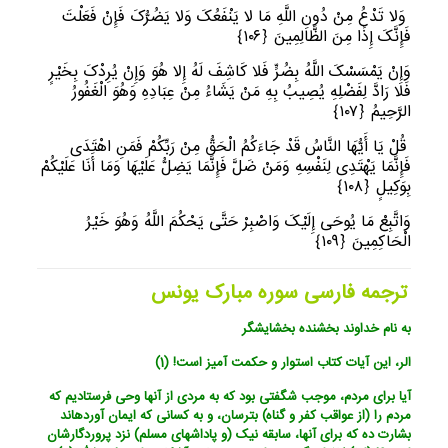
وَلا تَدْعُ مِنْ دُونِ اللَّهِ مَا لا یَنْفَعُکَ وَلا یَضُرُّکَ فَإِنْ فَعَلْتَ
فَإِنَّکَ إِذًا مِنَ الظَّالِمِینَ
﴿
١٠٦﴾
وَإِنْ یَمْسَسْکَ اللَّهُ بِضُرٍّ فَلا کَاشِفَ لَهُ إِلا هُوَ وَإِنْ یُرِدْکَ بِخَیْرٍ
فَلا رَادَّ لِفَضْلِهِ یُصِیبُ بِهِ مَنْ یَشَاءُ مِنْ عِبَادِهِ وَهُوَ الْغَفُورُ
الرَّحِیمُ
﴿
١٠٧﴾
قُلْ یَا أَیُّهَا النَّاسُ قَدْ جَاءَکُمُ الْحَقُّ مِنْ رَبِّکُمْ فَمَنِ اهْتَدَى
فَإِنَّمَا یَهْتَدِی لِنَفْسِهِ وَمَنْ ضَلَّ فَإِنَّمَا یَضِلُّ عَلَیْهَا وَمَا أَنَا عَلَیْکُمْ
بِوَکِیلٍ
﴿
١٠٨﴾
وَاتَّبِعْ مَا یُوحَى إِلَیْکَ وَاصْبِرْ حَتَّى یَحْکُمَ اللَّهُ وَهُوَ خَیْرُ
الْحَاکِمِینَ
﴿
١٠٩﴾
ترجمه فارسی سوره مبارک یونس
به نام خداوند بخشنده بخشایشگر
الر، این آیات کتاب استوار و حکمت آمیز است! (1)
آیا برای مردم، موجب شگفتی بود که به مردی از آنها وحی فرستادیم که
مردم را (از عواقب کفر و گناه) بترسان، و به کسانی که ایمان آورده‏اند
بشارت ده که برای آنها، سابقه نیک (و پاداشهای مسلم) نزد پروردگارشان