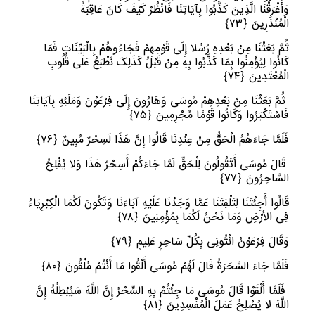
وَأَغْرَقْنَا الَّذِینَ کَذَّبُوا بِآیَاتِنَا فَانْظُرْ کَیْفَ کَانَ عَاقِبَةُ
الْمُنْذَرِینَ
﴿
٧٣﴾
ثُمَّ بَعَثْنَا مِنْ بَعْدِهِ رُسُلا إِلَى قَوْمِهِمْ فَجَاءُوهُمْ بِالْبَیِّنَاتِ فَمَا
کَانُوا لِیُؤْمِنُوا بِمَا کَذَّبُوا بِهِ مِنْ قَبْلُ کَذَلِکَ نَطْبَعُ عَلَى قُلُوبِ
الْمُعْتَدِینَ
﴿
٧٤﴾
ثُمَّ بَعَثْنَا مِنْ بَعْدِهِمْ مُوسَى وَهَارُونَ إِلَى فِرْعَوْنَ وَمَلَئِهِ بِآیَاتِنَا
فَاسْتَکْبَرُوا وَکَانُوا قَوْمًا مُجْرِمِینَ
﴿
٧٥﴾
فَلَمَّا جَاءَهُمُ الْحَقُّ مِنْ عِنْدِنَا قَالُوا إِنَّ هَذَا لَسِحْرٌ مُبِینٌ
﴿
٧٦﴾
قَالَ مُوسَى أَتَقُولُونَ لِلْحَقِّ لَمَّا جَاءَکُمْ أَسِحْرٌ هَذَا وَلا یُفْلِحُ
السَّاحِرُونَ
﴿
٧٧﴾
قَالُوا أَجِئْتَنَا لِتَلْفِتَنَا عَمَّا وَجَدْنَا عَلَیْهِ آبَاءَنَا وَتَکُونَ لَکُمَا الْکِبْرِیَاءُ
فِی الأرْضِ وَمَا نَحْنُ لَکُمَا بِمُؤْمِنِینَ
﴿
٧٨﴾
وَقَالَ فِرْعَوْنُ ائْتُونِی بِکُلِّ سَاحِرٍ عَلِیمٍ
﴿
٧٩﴾
فَلَمَّا جَاءَ السَّحَرَةُ قَالَ لَهُمْ مُوسَى أَلْقُوا مَا أَنْتُمْ مُلْقُونَ
﴿
٨٠﴾
فَلَمَّا أَلْقَوْا قَالَ مُوسَى مَا جِئْتُمْ بِهِ السِّحْرُ إِنَّ اللَّهَ سَیُبْطِلُهُ إِنَّ
اللَّهَ لا یُصْلِحُ عَمَلَ الْمُفْسِدِینَ
﴿
٨١﴾