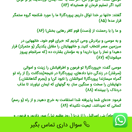
کنید اگر تسلیم فرمان او هستید!» (84)
گفتند: «تنها بر خدا توکل داریم; پروردگارا! ما را مورد شکنجه گروه ستمگر
قرار مده! (85)
و ما را با رحمتت از (دست) قوم کافر رهایی بخش! (86)
و به موسی و برادرش وحی کردیم که: «برای قوم خود، خانه‏هایی در
سرزمین مصر انتخاب کنید; و خانه‏هایتان را مقابل یکدیگر (و متمرکز) قرار
دهید! و نماز را برپا دارید! و به مؤمنان بشارت ده (که سرانجام پیروز
می‏شوند!)» (87)
موسی گفت: «پروردگارا! تو فرعون و اطرافیانش را زینت و اموالی
(سرشار) در زندگی دنیا داده‏ای، پروردگارا! در نتیجه(بندگانت را) از راه تو
گمراه می‏سازند! پروردگارا! اموالشان را نابود کن! و (بجرم گناهانشان،)
دلهایشان را سخت و سنگین ساز، به گونه‏ای که ایمان نیاورند تا عذاب
دردناک را ببینند!» (88)
فرمود: «دعای شما پذیرفته شد! استقامت به خرج دهید; و از راه (و رسم)
کسانی که نمی‏دانند، تبعیت نکنید!» (89)
(سرانجام) بنی اسرائیل را از دریا ( رود عظیم نیل) عبور دادیم; و فرعون و
لشکرش از سر ظلم و تجاوز، به دنبال آنها رفتند; هنگامی که غرقاب دامن
سوال داری تماس بگیر
او را گرفت، گفت: «ایمان آوردم که هیچ معبودی، جز کسی که بنی