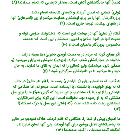
(همه) آنها جایگاهشان آتش است، بخاطر کارهایی که انجام می‏دادند! (8)
(ولی) کسانی که ایمان آوردند و کارهای شایسته انجام دادند،
پروردگارشان آنها را در پرتو ایمانشان هدایت می‏کند; از زیر (قصرهای) آنها
در باغهای بهشت، نهرها جاری است. (9)
گفتار (و دعای) آنها در بهشت این است که: «خداوندا، منزهی تو!» و
تحیت آنها در آنجا: سلام; و آخرین سخنشان این است که: «حمد،
مخصوص پروردگار عالمیان است!» (10)
اگر همان گونه که مردم در به دست آوردن «خوبی‏»ها عجله دارند،
خداوند در مجازاتشان شتاب می‏کرد، (بزودی) عمرشان به پایان می‏رسید (و
همگی نابود می‏شدند); ولی کسانی را که ایمان به لقای ما ندارند، به حال
خود رها می‏کنیم تا در طغیانشان سرگردان شوند! (11)
هنگامی که به انسان زیان (و ناراحتی) رسد، ما را (در هر حال:) در حالی
که به پهلو خوابیده، یا نشسته، یا ایستاده است، می‏خواند; اما هنگامی که
ناراحتی را از او برطرف ساختیم، چنان می‏رود که گویی هرگز ما را برای حل
مشکلی که به او رسیده بود، نخوانده است! این گونه برای اسرافکاران،
اعمالشان زینت داده شده است (که زشتی این عمل را درک نمی‏کنند)!
(12)
ما امتهای پیش از شما را، هنگامی که ظلم کردند، هلاک نمودیم; در حالی
که پیامبرانشان دلایل روشن برای آنها آوردند، ولی آنها ایمان نیاوردند;
این‏گونه گروه مجرمان را کیفر می‏دهیم! (13)