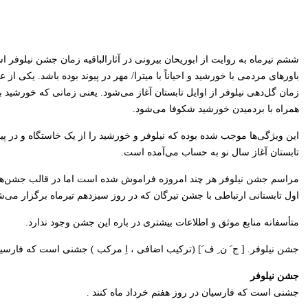
ششم تیرماه به روایت از ابوریحان بیرونی در آثارالباقیه زمان جشن نیلوف
باورهای مردمی با خورشید و احیاناً با میترا/ مهر در پیوند بوده باشد. یکی ا
زمان گل‌دهی نیلوفر از اوایل تابستان آغاز می‌شود. یعنی زمانی که خورشید ب
همراه با بردمیدن خورشید شکوفا می‌شود.
این ویژگی‌ها موجب شده بوده که نیلوفر و خورشید را از یک خاستگاه و در پی
تابستان آغاز سال نو به حساب می‌آمده است.
مراسم جشن نیلوفر هر چند امروزه فراموش شده است اما در قالب جشن‌های
اول تابستانی ارتباطی با جشن تیرگان که در روز سیزدهم تیرماه برگزار می‌
متأسفانه منابع موثق و اطلاعات بیشتری در باره این جشن وجود ندارد.
جشن نیلوفر. [ ج َ ن ِ ف َ] (ترکیب اضافی ، اِ مرکب ) جشنی است که فارسیان
جشن نیلوفر
جشنی است که فارسیان در روز هفتم خرداد ماه کنند .