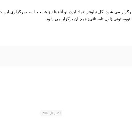
ار می شود. گل نیلوفر، نماد ایزدبانو آناهیتا نیز هست. است برگزاری این جشن
تووستونی (اول تابستانی) همچنان برگزار می شود.
اکتبر 8, 2018