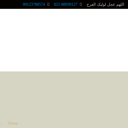
اللهم عجل لولیک الفرج
021-88930127
09123788574
Home