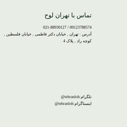
تماس با تهران لوح
09123788574 / 021-88930127
آدرس : تهران , خیابان دکتر فاطمی , خیابان فلسطین ,
کوچه راد , پلاک 4
تلگرام:
tehranloh@
اینستاگرام:
tehranloh@