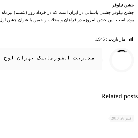
جشن نیلوفر
جشن نیلوفر جشنی باستانی در ایران است که در خرداد روز (ششم) تیرماه برگز
بوده است. این جشن امروزه در فراهان و محلات و خمین با عنوان جشن اول 
آمار بازدید :
1,946
on line
/home/ifapasar/tehranloh1.ir/wp-content/themes/betheme-2196/includes/content-single.php
Warning
286
: Trying to access array offset on value of type null in
مدیریت انفورماتیک تهران لوح
Related posts
اکتبر 26, 2018