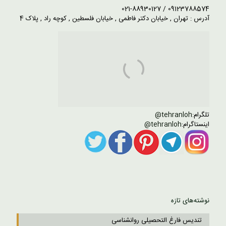
09123788574 / 021-88930127
آدرس : تهران , خیابان دکتر فاطمی , خیابان فلسطین , کوچه راد , پلاک 4
تلگرام:
tehranloh@
اینستاگرام:
tehranloh@
نوشته‌های تازه
تندیس فارغ التحصیلی روانشناسی