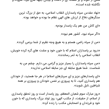
قلمی از گلوله و بر صفحه ای از دشت و بیابان جبهه های نبرد، سروده و
نگاشته شده است».
«نهاد مقدس سپاه پاسداران انقلاب اسلامی، به حق از بزرگ ترین
سنگرهای دفاع از ارزش های الهی نظام ما بوده و خواهد بود».
«ای کاش من هم یک پاسدار بودم».
«اگر سپاه نبود، کشور هم نبود».
«من از سپاه راضی هستم و به هیچ وجه نظرم از شما برنمی گردد».
«درود بر پاسداران اسلام که با خون خود و مشت های گره کرده خویش،
انقلاب اسلامی را به ثمر رساندند».
«من سپاه پاسداران را بسیار عزیز و گرامی می دارم. چشم من به
شماست. شما هیچ سابقه ای جز سابقه اسلامی ندارید».
«ای پاسدارهای عزیز و ای سربازهای اسلام! در هر جا هستید، از خودتان
هم پاسداری کنید، تا به پیروزی بر نفس خودتان و پیروزی بر همه
شیاطین نایل شوید».
«روز مبارک سوم شعبان المعظم، روز پاسدار است و روز تحقق پاسداری
از اسلام، از حقیقت، از مکتب الهی؛ روز تولد بزرگ پاسداری که با خون
خود و فرزندان و اصحابش مکتب را زنده کرد».