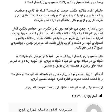
پاسداران همه حسینی اند و ولادت حسین، روز پاسدار است».
«کدام آزاده، شاگرد مکتب حریت تو نیست؟ کدام فداکاری و حماسه،
رنگ عاشورایی تو را ندارد؟ و بر کدام راه به عزت و کرامت منتهی می
شود، تابلویی از پیام های ماندگار تو دیده نمی شود؟»
من پاسدارم؛ چون می خواهم بوی تو را بگیرم، می خواهم رنگین کمان
آسمان دلم فقط یک رنگ داشته باشد، نسیم آزادگی ات مرا دربرگیرد و در
امواج حماسه تو غرق شوم. می خواهم لطافت شبنم را داشته باشم و
استواری کوه. بر دشت و کویر، باران باشم، اما در برابر توفان ناجوانمردی
هیچ گاه سر خم نکنم.
«ای حسین! ای پاسدار دین! ای حامی شرف! تو میلادی در شهادت و
شهادتی در میلاد بودی. تو میلاد شهادت بودی. تو، شهید زنده و حاضر در
همه جای زمین و همیشه زمان بودی و هستی.
آزادگان تاریخ، همه وام دار روح خدایی تو هستند که شهامت و مقاومت
را با لحظه لحظه عمرت و قطره قطره خونت تفسیر کردی.
ای حسین! … ای سالار قافله عشق! ای پاسدار حرمتِ انسان!».
آمار بازدید :
4,439
/home/ifapasar/tehranloh1.ir/wp-content/themes/betheme-2196/includes/content-single.php
Warning
on line
286
: Trying to access array offset on value of type null in
مدیریت انفورماتیک تهران لوح