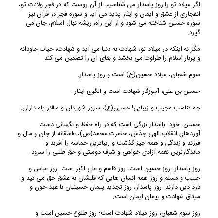
اگر میلاد تو را روز پاسدار می شناسیم، از آن روست که در فجر ولادت تو،
انفجاری از عشق و ایمان و ایثار پدید می آید و سوره فجر در قرآن نیز
سوره حسین شناخته می شود و از این راه، ریشه نهال اسلام، جان می
گیرد.
مگر نه اینکه در میلاد تو، شهادت به دنیا می آید و شهادت، حیات جاودانه
و پربار اسلام را طراوت می بخشد و بقای آن را تضمین می کند.
سوم شعبان، میلاد حسین(ع) است و روز پاسدار.
حسین بن علی، آموزگار شهادت است و الگوی ایثار.
چه تناسب عجیب و زیبایی! حسین(ع)، سرور شهیدان و سالار پاسداران.
حسین، خود، پاسدار بزرگی است که در راه حفظ و نگهبانی دست
آوردهای انقلاب الهی جدّش، حضرت محمد(ص)، عاشقانه از جان و مال و
فرزند و زندگی و همه چیز گذشت و زیباترین حماسه را آفرید و
ماندگارترین نغمه آزادی خواهی و شرف دوستی و حق طلبی را سرود.
روز پاسدار، روز حسین است، روز قاسم و علی اکبر است، روز عباس و
حبیب و مسلم و روز همه انسان هایی که قلبشان به عشق حق می تپد و
درد دین دارند. روز پاسدار، روز تجدید پیمان حسینیان با عهد خون و
میثاق شهادت و پیمان ایمان است.
روز سوم شعبان، روز میلاد شهادت است؛ روز طلوع حسین است و