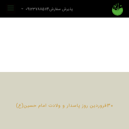
پذیرش سفارش09123788574
30فروردین روز پاسدار و ولادت امام حسین(ع)