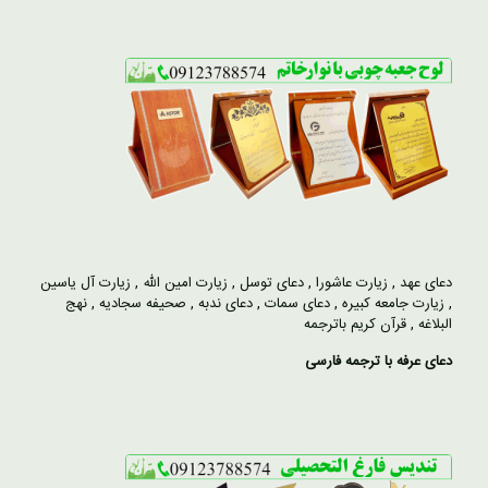
دعای عهد
,
زیارت عاشورا
,
دعای توسل
,
زیارت امین الله
,
زیارت آل یاسین
,
زیارت جامعه کبیره
,
دعای سمات
,
دعای ندبه
,
صحیفه سجادیه
,
نهج
البلاغه
,
قرآن کریم باترجمه
دعای عرفه با ترجمه فارسی