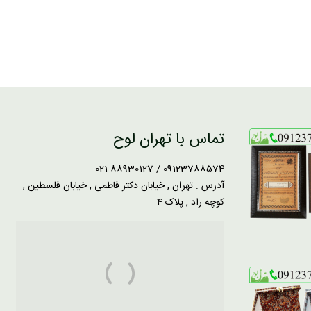
تماس با تهران لوح
09123788574 / 021-88930127
آدرس : تهران , خیابان دکتر فاطمی , خیابان فلسطین ,
کوچه راد , پلاک 4