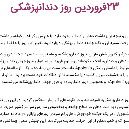
23فروردین روز دندانپزشکی
وجه تسمیه آن و نگاه جامعه دندان پزشکی درباره لزوم تغییر این روز یا حفظ ان می‌
 درآمریکا روز شش مارس «روز دندان‌پزشک» و ماه فوریه، ماه «بهداشت دهان و دن
ت دهان و دندان» انتخاب کرده‌اند. روز نهم فوریه نیز به عنوان «روز جهانی دندان‌
وجه تسمیه این نام‌گذاری به شکل قطعی مشخص نیست. اما احتمالا باید آن را مرتبط با دا
را با خشونت بیرون کشیده‌ یا شکستند تا از اعتقادات خود دست بردارد. اما او از
اتفاق در نهم فوریه سال ۲۴۹ رخ داده است. و به همین دلیل این روز را به نام «روزApolonia» و همچنین «روز دندا
ایران به نام «روز دندان‌پزشکی» نامیده شد و در تقویم‌های آن زمان منعکس گردید. در ای
ن و گسترس بهداشت دهان در سطح جامعه و به‌خصوص مدارس سراسر کشور صورت می‌
انشجویان، در یک حرکت خودجوش، علی‌رغم سرمای روزهای پایانی دی‌ماه، به مدار
اء مسواک و خمیردندان از این حرکت حمایت می‌کردند. این جنبش علمی- بهداشتی ط