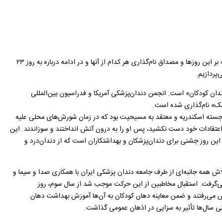
در تقویم‌های ایران و جهان روزهای متفاوتی برای گرامی‌داشت جامعه دندان‌پزشکی و توجه بر بهداشت دهان و دندان وجود دارد. با هم مرور کوتاهی خواهیم داشت بر این روزها و مصداق نام‌گذاری هر کدام از آنها و در ادامه درباره به روز ۲۳
پردازیم.
دان کودکان» است. انجمن دندان‌پزشکی آمریکا و فدراسیون بین‌المللی
پزشک» نام‌گذاری شده است.
ستان زندگی Apolonia دانست. سنت اپولونیا، دختر یکی از مقام‌های برجسته اسکندریه و معتقد به مسیحیت بود که در زمان شورش‌های محلی علیه
 اعتقادات خود دست نکشید، پس او را به درون آتش انداختند و سوزاندند. این
ن‌درد» و «روز جهانی دندان‌پزشک» می‌شناسند. این روز جشنی برای دندان‌پزشکان و بهداشتکاران است که از دندان‌درد و
ن روز تلاش همه جانبه‌ای از طرف جامعه دندان پزشکی ایران با همکاری صدا و سیما و
گرفت. استقبال مخاطبین از این حرکت موجب شد از سال سوم، روز
س می‌رفتند و ضمن معاینه دهان کودکان به آن‌ها آموزش بهداشت دهان
ی سال‌ها تأثیر به سزایی در اذهان عمومی گذاشت.