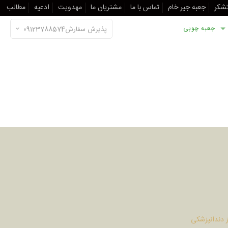
تشکر
جعبه جیر خام
تماس با ما
مشتریان ما
مهدویت
ادعیه
مطالب
جعبه چوبی
پذیرش سفارش09123788574