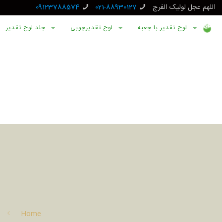
اللهم عجل لولیک الفرج
021-88930127
09123788574
لوح تقدیر با جعبه
لوح تقدیرچوبی
جلد لوح تقدیر
Home