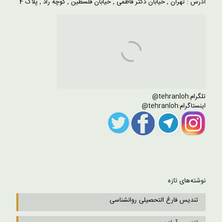
آدرس : تهران , خیابان دکتر فاطمی , خیابان فلسطین , کوچه راد , پلاک 4
تلگرام:
tehranloh@
اینستاگرام:
tehranloh@
نوشته‌های تازه
تندیس فارغ التحصیلی روانشناسی