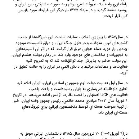
راه‌اندازي واحد يك نيروگاه اتمي بوشهر به صورت مشاركتي بين ايران و
روسيه منعقد گرديد و در مرداد ۱۳۷۷ بار ديگر اين قرارداد مورد بازبيني
كلي قرار گرفت.
در سال۱۳۵۷ با پيروزي انقلاب، عمليات ساخت اين نيروگاه‌ها از جانب
كشورهاي غربي متوقف، و در طول جنگ ايران و عراق تاسيسات موجود
چندين بار مورد حمله هوايي عراق قرار گرفت، كه در اثر آن آسيب‌هايي
به تجهيزات و ساختمان‌هاي موجود وارد شد. در زمان دولت هشتم ايران،
اين دولت حاضر به پذيرش چند توافق‌نامه شد كه به تدريج كليه
فعاليت‌ها و مطالعات مرتبط با دانش اتمي در ايران را به حالت تعليق در
آورد.
در سال اول فعاليت دولت نهم جمهوري اسلامي ايران، ايران اعلام كرد
تعليق داوطلبانه غني‌سازي به پايان رسيده‌است و با فك پلمب،
فعاليت‌هاي UCF اصفهان را تحت نظارت آژانس ادامه مي‌دهد. در تاريخ
۹ فوريهٔ سال ۲۰۰۳ ميلادي محمد خاتمي، رئيس جمهور وقت ايران، خبر
از تهيهٔ سوخت هسته‌اي توسط متخصصين ايراني براي نيروگاه‌هاي
هسته‌اي ايران داد.
در(9 آوريل۲۰۰۶) 20 فروردين سال 1385 دانشمندان ايراني موفق به