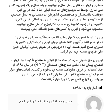
توليد چرخه كامل سوخت هسته‌اي در مقياس آزمايشگاهي شدند وخبر
دستيابى ايران به فناورى غنى‌سازى اورانيوم و راه اندازى يك زنجيره كامل
غنى سازى توسط سانتريفيوژهاى ساخت ايران اعلام شد.در پي اين
موفقيت دانشمندان و متخصصان كشورمان در دستيابي به نسل جديدي
از سانتريفيو‌ژها در ايران و اعلام آن به آژانس بين‌المللي انرژي اتمي،
كشورمان در زمره كشورهاي صاحب تكنولوژي در غني‌سازي اورانيوم
محسوب مي‌شود و ايران به كشورهاي عضو باشگاه اتمي پيوست.
پس از آن با تصويب شوراى عالى انقلاب فرهنگى، به پاس قدردانى از
تلاش‌هاى افتخار آفرين دانشمندان جوان ايرانى در دستيابى كشور به
فناورى صلح آميز هسته اى، 20 فروردين در تقويم رسمى ايرانيان «روز
ملى فناورى هسته اى» نام گرفت.
ايران بر حق قانوني خود در استفاده از انرژي هسته‌اي تأكيد دارد. ايران با
امضاي پيمان عدم تكثير سلاح‌هاي هسته‌اي (N.P.T) در سال ۱۹۶۸، از
حق استفاده از انرژي صلح‌آميز هسته‌اي برخوردار گشت. فعاليت‌هاي مركز
نظام ايمني هسته‌اي كشور طي سالهاي ۸۴ و ۸۸ از سوي آژانس
بين‌المللي انرژي اتمي مورد تاييد قرار گرفته‌است.
آمار بازدید :
1,398
/home/ifapasar/tehranloh1.ir/wp-content/themes/betheme-2196/includes/content-single.php
Warning
on line
286
: Trying to access array offset on value of type null in
مدیریت انفورماتیک تهران لوح