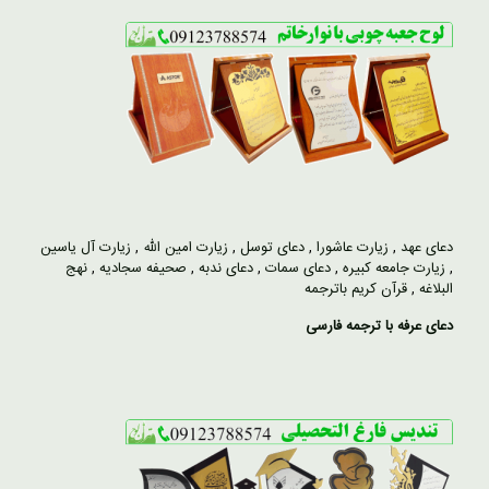
دعای عهد
,
زیارت عاشورا
,
دعای توسل
,
زیارت امین الله
,
زیارت آل یاسین
,
زیارت جامعه کبیره
,
دعای سمات
,
دعای ندبه
,
صحیفه سجادیه
,
نهج
البلاغه
,
قرآن کریم باترجمه
دعای عرفه با ترجمه فارسی