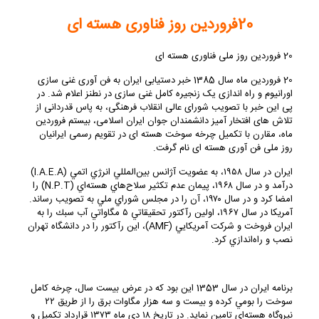
20فروردین روز فناوری هسته ای
20 فروردین روز ملی فناوری هسته ای
20 فروردین ماه سال 1385 خبر دستیابی ایران به فن آوری غنی سازی
اورانیوم و راه اندازی یک زنجیره کامل غنی سازی در نطنز اعلام شد. در
پی این خبر با تصویب شورای عالی انقلاب فرهنگی، به پاس قدردانی از
تلاش های افتخار آمیز دانشمندان جوان ایران اسلامی، بیستم فروردین
ماه، مقارن با تکمیل چرخه سوخت هسته ای در تقویم رسمی ایرانیان
روز ملی فن آوری هسته ای نام گرفت.
ايران در سال ۱۹۵۸، به عضويت آژانس بين‌المللي انرژي اتمي (I.A.E.A)
درآمد و در سال ۱۹۶۸، پيمان عدم تكثير سلاح‌هاي هسته‌اي (N.P.T) را
امضا كرد و در سال ۱۹۷۰، آن را در مجلس شوراي ملي به تصويب رساند.
آمريكا در سال ۱۹۶۷، اولين رآكتور تحقيقاتي ۵ مگاواتي آب سبك را به
ايران فروخت و شركت آمريكايي (AMF)، اين رآكتور را در دانشگاه تهران
نصب و راه‌اندازي كرد.
برنامه ايران در سال 1353 اين بود كه در عرض بيست سال، چرخه كامل
سوخت را بومي كرده و بيست و سه هزار مگاوات برق را از طريق ۲۲
نيروگاه هسته‌اي تامين نمايد. در تاريخ ۱۸ دي ماه ۱۳۷۳ قرارداد تكميل و