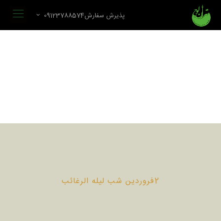
پذیرش سفارش09123788574
2فروردین شب لیله الرغائب