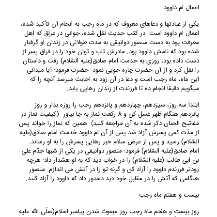
اعمال ام داوود
یکی از عبادتها و دعاهای معروف که در ماه رجب به انجام آن تأکید شده،
اعمال ام‏ داوود است. در کتب حدیث نقل شده، جوانی در عراق که اهل
معرفت بود به دست منصور دوانیقی به مدت طولانی در زندان او گرفتار
شده بود که نامش داوود بود. مادرش تاب و توان خود را در فراق پسر از
دست داده بود، روزی به خدمت امام صادق(علیه السّلام) رفت و داستان
را نقل کرد و از آن حضرت چاره‏ جویی نمود. حضرت فرمود: آیا می‏دانی
این ماه، ماه رجب است و دعا در آن زود به اجابت می‏رسد آنچه را که
می‏گویم دقیقاً انجام ده تا فرزندت از زندان رهایی یابد.
ابتدا سه روز، سیزدهم، چهاردهم و پانزدهم رجب را روزه ‏بدار و روز
پانزدهم هنگام ظهر غسل کن و 8 رکعت نماز به جا بیاور. (کیفیت نماز در
مفاتیح الجنان ذکر شده به آن مراجعه کنید). همین که نماز را خواند پس
از مدّت کمی پسرش آزاد شد پس از آن ام داوود خدمت امام صادق(علیه
السّلام) رسید و پس از عرض سلام خبر رهایی پسرش را به او رساند.
امام صادق(علیه السّلام) فرمود: منصور دوانیقی در یکی از شب‏ها جدّم علی
بن ابی طالب (علیه السّلام) را در خواب دید که به او هشدار داد: هرچه
زودتر فرزندم داوود را آزاد کن و گرنه تو را در آتش می ‏اندازم. منصور
هنگامی که آتش را در مقابل خود دید دستور داد که داوود را آزاد کنند.
بیست و هفتم ماه رجب
روز بیست و هفتم ماه رجب روز مبعوث شدن پیامبر اسلام(صلّی الله علیه