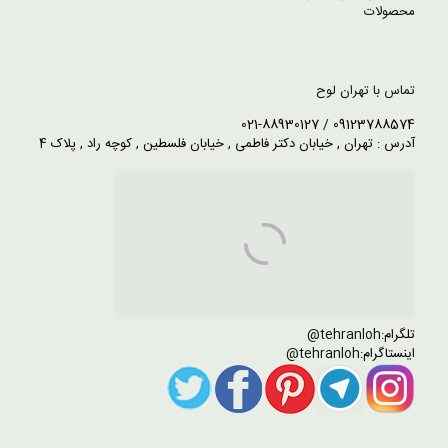
محصولات
تماس با تهران لوح
09123788574 / 021-88930127
آدرس : تهران , خیابان دکتر فاطمی , خیابان فلسطین , کوچه راد , پلاک 4
تلگرام:
tehranloh@
اینستاگرام:
tehranloh@