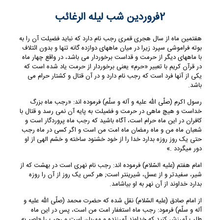
2فروردین شب لیله الرغائب
هفتمین ماه از سال هجری قمری رجب نام دارد که نباید فضیلت آن را به
بوته فراموشی سپرد زیرا در میان ماههای دوازده ‏گانه تنها و بدون ائتلاف
با ماههای دیگر از حرمت و قداست ‏برخوردار می ‏باشد، در واقع چهار ماه
در قرآن کریم با تعبیر «حرم‏» یعنی برخوردار از حرمت ‏یاد شده است که
یکی از آنها فرد است که رجب نام دارد و در آن قتال و کشتار حرام می
‏باشد.
رسول اکرم (صلّی الله علیه و آله و سلّم) فرموده ‏اند: «رجب ماه بزرگ
خداست و هیچ ماهی در حرمت و فضیلت‏ به پایه آن نمی ‏رسد و قتال با
کافران در این ماه حرام است، آگاه باشید که رجب ماه پروردگار است و
شعبان ماه من و ماه رمضان ماه امت من است و اگر کسی در ماه رجب
حتی یک روز روزه بدارد خدا را از خود خشنود ساخته و خشم الهی از او
دور می‏گردد .»
امام هفتم (علیه السّلام) فرموده ‏اند: رجب نام نهری است در بهشت که از
شیر، سفیدتر و از عسل، شیرین‏تر است; هر کس یک روز از آن را روزه
بدارد خداوند از آن نهر به او بیاشامد.
از امام صادق (علیه السّلام) نقل شده که حضرت محمد (صلّی الله علیه و
آله و سلّم) فرمود: رجب ماه استغفار امت من است، پس در این ماه
طلب آمرزش کنید که خداوند آمرزنده و مهربان است و رجب را «اصب‏»