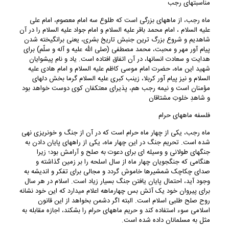
مناسبت‏های رجب
ماه رجب، از ماه‏های بزرگی است که طلوع سه امام معصوم، امام علی
علیه ‏السلام ، امام محمد باقر علیه ‏السلام و امام جواد علیه ‏السلام را در آن
شاهدیم و شروع بزرگ ترین جنبش تاریخ بشری، یعنی برانگیخته شدن
پیام آور مهر و محبت، محمد مصطفی (صلی‏ الله ‏علیه ‏و‏ آله و سلّم) برای
هدایت و سعادت انسان‏ها، در آن اتفاق افتاده است. یاد و نام پیشوایان
شهید این ماه، حضرت امام موسی کاظم علیه ‏السلام و امام هادی علیه‏
السلام و نیز پیام‏ آور کربلا، زینب کبری علیه السلام گرما‏ بخش دل‏های
مؤمنان است و نیمه رجب هم، پذیرای معتکفان کوی دوست خواهد بود
و شاهدِ خلوتِ مشتاقان
فلسفه ماه‏های حرام
ماه رجب، یکی از چهار ماه حرام است که در آن از جنگ و خون‏ریزی نهی
شده است. تحریم جنگ در این چهار ماه، یکی از راه‏های پایان دادن به
جنگ‏های طولانی و وسیله‏ ای برای دعوت به صلح و آرامش بود؛ زیرا
هنگامی که جنگ‏جویان چهار ماه از سال اسلحه را بر زمین گذاشته و
صدای چکاچک شمشیرها خاموش گردد و مجالی برای تفکر و اندیشه به
وجود آید، احتمال پایان یافتن جنگ بسیار زیاد است. اسلام در هر سال
برای پیروان خود یک آتش ‏بس چهارماهه اعلام می‏دارد که این خود نشانه
روح صلح‏ طلبی اسلام است. البته اگر دشمن بخواهد از این قانون
اسلامی سوء استفاده کند و حریم ماه‏های حرام را بشکند، اجازه مقابله به
مثل به مسلمانان داده شده است.