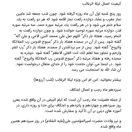
کیفیت اعمال لیلة الرغائب
روز پنج شنبه اول آن ماه روزه گرفته شود. چون شب جمعه شد مابین
نماز مغرب و عشاء دوازده ركعت نماز اقامه شود كه هر دو ركعت به یك
سلام ختم می شود و در هر ركعت یك مرتبه سوره حمد، سه مرتبه سوره
قدر، دوازده مرتبه سوره توحید خوانده شود. و چون دوازده ركعت به
اتمام رسید، هفتاد بار ذكر” اللهم صل علی محمد النبی الامی و علی آله”
گفته شود. پس از آن در سجده هفتاد بار ذكر “سبوح قدوس رب الملائكة
والروح” گفته شود. پس از سر برداشتن از سجده، هفتاد بار ذكر “رب اغفر
وارحم و تجاوز عما تعلم انك انت العلی الاعظم” گفته شود. دوباره به
سجده رفته و هفتاد مرتبه ذكر “سبوح قدوس رب الملائكة والروح” گفته
شود. در اینجا می توان حاجت خود را از خدای متعال درخواست نمود.
ان شاء الله به استجابت می رسد.
بیشتر بخوانید: اس ام اس ویژه لیلة الرغائب (شب آرزوها)
سیزدهم ماه رجب و اعمال اعتکاف
از جمله فضیلت ماه رجب آن است که ایام البیض در آن واقع شده یعنی
روز سیزدهم و چهاردهم و پانزدهم و اعتکاف برای خدا و روزه ‏داری، در
آموزه‏ های دینی بر آن تأکید و سفارش شده است.
و نیز ولادت حضرت امیرالمؤمنین علی(علیه السّلام) در روز سیزدهم همین
ماه واقع شده.