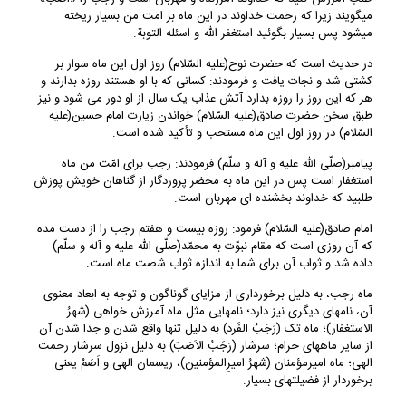
می‏گویند زیرا که رحمت ‏خداوند در این ماه بر امت من بسیار ریخته
می‏شود پس بسیار بگوئید استغفر الله و اسئله التوبة.
در حدیث است که حضرت نوح(علیه السّلام) روز اول این ماه سوار بر
کشتی شد و نجات یافت و فرمودند: کسانی که با او هستند روزه بدارند و
هر که این روز را روزه بدارد آتش عذاب یک سال از او دور می ‏شود و نیز
طبق سخن حضرت صادق(علیه السّلام) خواندن زیارت امام حسین(علیه
السّلام) در روز اول این ماه مستحب و تأکید شده است.
پیامبر(صلّی الله علیه و آله و سلّم) فرمودند: رجب برای امّت من ماه
استغفار است پس در این ماه به محضر پروردگار از گناهان خویش پوزش
طلبید که خداوند بخشنده‏ ای مهربان است.
امام صادق(علیه السّلام) فرمود: روزه بیست و هفتم رجب را از دست مده
که آن روزی است که مقام نبوّت به محمّد(صلّی الله علیه و آله و سلّم)
داده شد و ثواب آن برای شما به اندازه ثواب شصت ماه است.
ماه رجب، به دلیل برخورداری از مزایای گوناگون و توجه به ابعاد معنوی
آن، نام‏های دیگری نیز دارد؛ نام‏هایی مثل ماه آمرزش خواهی (شهرُ
الاستغفار)؛ ماه تک (رَجَبُ الفَرد) به دلیل تنها واقع شدن و جدا شدن آن
از سایر ماه‏های حرام؛ سرشار (رَجَبُ الاَصَبّ) به دلیل نزول سرشار رحمت
الهی؛ ماه امیرمؤمنان (شهرُ امیرِالمؤمنین)، ریسمان الهی و اَصَمْ یعنی
برخوردار از فضیلت‏های بسیار.