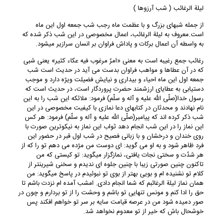
لیلة الرغائب ( شب آرزوها )
از جمله شبهای بزرگ و با عظمت ماه رجب شب جمعه اول این ماه
است.معروف به لیلة الرغائب، اعمال مخصوصی در این شب ذکر شده که
به واسطه آن اعمال برکات و پاداش فراوان بر انسان سرازیر می‏شود.
رغائب جمع رغیبه است به معنی «امرٌ مرغوب فیه عکاء کثیر» یعنی شبی
که در آن عطاها و مواهب فراوان بدست می ‏آید در حدیث است شب
جمعه اول این ماه احیاء و بیداری و نیایش فضیلت ویژه دارد و موجب
دست‏یابی به عطایای ارزشمند حضرت پروردگار است، در حدیث است که
رسول خدا(صلّی الله علیه و آله و سلّم) فرمود: ملائکه این شب را به این
نام نهادند و محدثان در کتاب‏های دعا نمازی با کیفیت مخصوصی در این
شب ذکر کرده‏ اند که پیامبر(صلّی الله علیه و آله و سلّم) فرمود: هر کس
این نماز را در این شب انجام دهد ثواب این نماز به نیکوترین صورت با
روی خندان و درخشان و با زبانی فصیح در شب اول قبر در حضور این
فرد ظاهر شود و به او می‏ گوید: ای دوست من مژده می ‏دهم تو را که از
هر شدّت و سختی نجات یافتی، نمازگزار می‏گوید: تو کیستی که من
تاکنون چنین صورتی زیبا با چنین جلوه ‏ای ندیدم و سخنی شیرین‏تر از
کلام تو نشنیده ‏ام و بویی بهتر از بوی تو نبوئیدم در پاسخ می‏گوید: من
همان نماز لیلة الرغائبم که شما انجام دادی. امشب آمده‏ ام نزدت باشم تا
حق را ادا کنم و مونس تنهایی تو باشم و وحشت را از تو بردارم و چون در
صور دمیده شود من در عرصه قیامت سایه بر سر تو خواهم افکند پس
خوشحال باش که خیر از تو معدوم نخواهد شد.