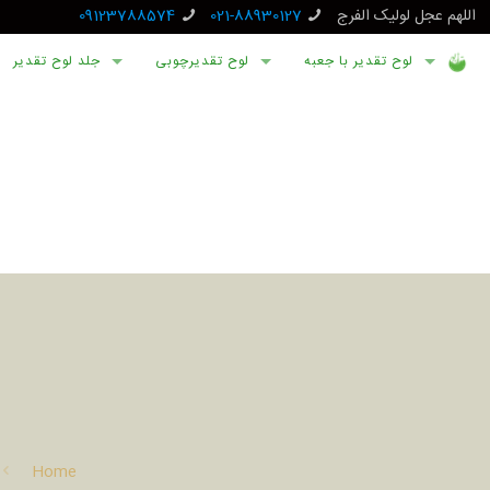
اللهم عجل لولیک الفرج
021-88930127
09123788574
لوح تقدیر با جعبه
لوح تقدیرچوبی
جلد لوح تقدیر
Home