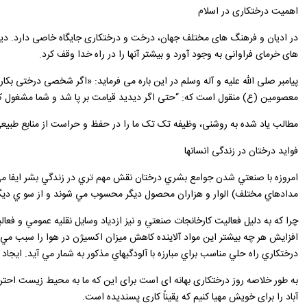
اهمیت درختکاری در اسلام
در ادیان و فرهنگ های مختلف جهان، درخت و درختکاری جایگاه خاصی دارد. دین
های خرمای فراوانی به وجود آورد و بیشتر آنها را در راه خدا وقف کرد.
پیامبر صلی الله علیه و آله وسلم در این باره می فرماید: «اگر شخصی درختی بکار
معصومین (ع) منقول است که: “حتی اگر دیدید قیامت بر پا شد و شما مشغول کا
مطالب یاد شده به روشنی، وظیفه تک تک ما را در حفظ و حراست از منابع طبی
فواید درختان در زندگی انسانها
امروزه با صنعتي شدن جوامع بشري درختان نقش مهم تري در زندگي بشر ايفا مي 
مدادهاي مختلف) ‌الوار و هزاران محصول ديگر محسوب مي شوند و از سو ي ديگر ب
چرا كه به دليل فعاليت كارخانجات صنعتي و نيز ازدياد وسايل نقليه عمومي و فعا
افزايش هر چه بيشتر اين مواد آلاينده كاهش ميزان اكسيژن در هوا را سبب مي 
درختكاري راه حلي مناسب براي مبارزه با آلودگيهاي مذكور به شمار مي آيد. اي
به طور خلاصه روز درختکاری بهانه ‌ای است برای این که ما به محیط زیست احترا
آباد را برای خویش مهیا کنیم که یقیناً کاری پسندیده است.