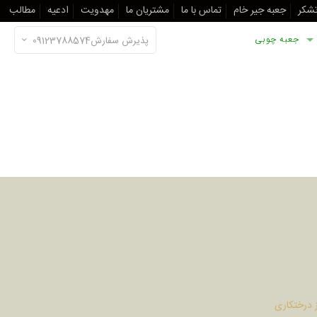
تشکر
جعبه جیر خام
تماس با ما
مشتریان ما
مهدویت
ادعیه
مطالب
جعبه چوبی
پذیرش سفارش09123788574