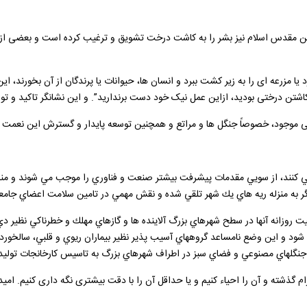
 مقدس اسلام نیز بشر را به کاشت درخت تشویق و ترغیب کرده است و بعضی از بزرگ
د یا مزرعه ای را به زیر کشت ببرد و انسان ها، حیوانات یا پرندگان از آن بخورند
شتن درختی بودید، ازاین عمل نیک خود دست برندارید”. و این نشانگر تاکید و ت
عی موجود، خصوصاً جنگل ها و مراتع و همچنین توسعه پایدار و گسترش این نعمت
كنند، از سويي مقدمات پيشرفت بيشتر صنعت و فناوري را موجب مي شوند و منابع تا
ه منزله ريه هاي يك شهر تلقي شده و نقش مهمي در تامين سلامت اعضاي جامعه را ا
ليت روزانه آنها در سطح شهرهاي بزرگ آلاينده ها و گازهاي مهلك و خطرناكي نظير د
شود و اين وضع نامساعد گروههاي آسيب پذير نظير بيماران ريوي و قلبي، سالخورد
جاد جنگلهاي مصنوعي و فضاي سبز در اطراف شهرهاي بزرگ به تاسيس كارخانجات تولي
م گذشته و آن را احیاء کنیم و یا حداقل آن را با دقت بیشتری نگه داری کنیم. ا