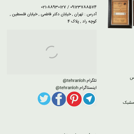
09123788574 / 021-88930127
آدرس : تهران , خیابان دکتر فاطمی , خیابان فلسطین ,
کوچه راد , پلاک 4
تلگرام:
tehranloh@
اینستاگرام:
tehranloh@