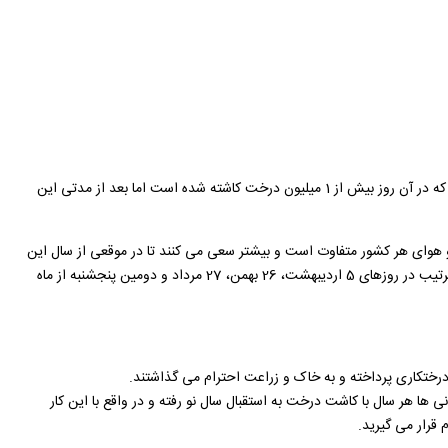
روز درختکاری ابتدا در سال 1872 و در ایالت نبراسکای آمریکا و در تاریخ 10 آوریل (21 فروردین)، توسط فردی به نام J.Sterling Morton برگزار شد و گفته می شود که در آن روز بیش از 1 میلیون درخت کاشته شده است اما بعد از مدتی این
ب و هوای هر کشور متفاوت است و بیشتر سعی می کنند تا در موقعی از سال این
کار را انجام دهند که درخت قابلیت رشد کردن را داشته باشد. برای مثال می توان به کشور هایی مانند آلمان، مصر، پاکستان، مکزیک اشاره کرد که روز درختکاری به ترتیب در روزهای 5 اردیبهشت، 26 بهمن، 27 مرداد و دومین پنجشنبه از ماه
رختکاری پرداخته و به خاک و زراعت احترام می‌ گذاشتند.
نند. ایرانی ها هر سال با کاشت درخت به استقبال سال نو رفته و در واقع با این کار
 قرار می گیرید.