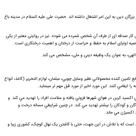
ان دین به این امر اشتغال داشته اند. حضرت علی علیه السلام در مدینه باغ
، این کار صدقه ای از طرف آن شخص شمرده می شود». نیز در روایتی معتبر از یکی
وصیه اولیای اسلام به حفظ و حراست از درختان و اهمیت درختکاری است.
 الهی، به عنوان یک وظیفه دینی و ملی، مشخص می کند.
مين كننده محصولاتي نظير وسايل چوبي، مبلمان، لوازم التحرير (كاغذ، انواع
يفامي كنند. اين مورد اخير از مورد قبل مهم تر مينمايد.
ي اكسيد كربن در هواي شهرها فزوني يافته و سلامت افراد را تهديد مي كند. و
گان و كودكان را بيشتر تهديد مي كند. در چنين شرايطي مساله درخت و
د اكسيژن مي ماند.
مید است که با تلاش در این جهت، حتی با کاشتن یک نهال کوچک، کشوری زیبا و