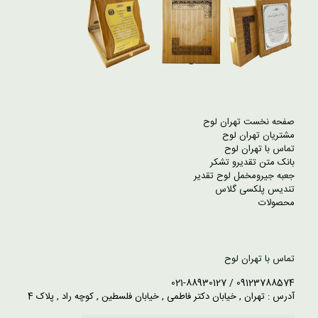
صفحه نخست تهران لوح
مشتریان تهران لوح
تماس با تهران لوح
بانک متن تقدیرو تشکر
جعبه جیرومخمل لوح تقدیر
تندیس پلکسی گلاس
محصولات
تماس با تهران لوح
09123788574 / 021-88930127
آدرس : تهران , خیابان دکتر فاطمی , خیابان فلسطین , کوچه راد , پلاک 4