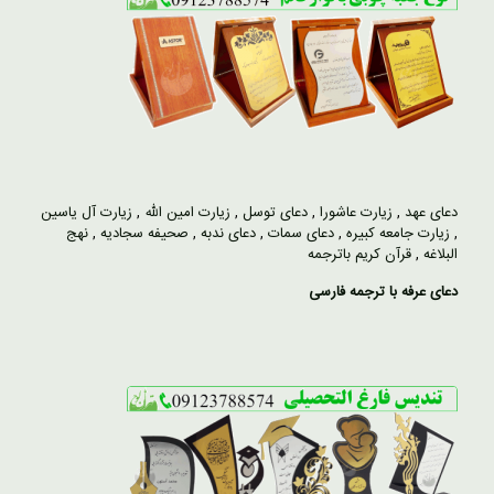
دعای عهد
,
زیارت عاشورا
,
دعای توسل
,
زیارت امین الله
,
زیارت آل یاسین
,
زیارت جامعه کبیره
,
دعای سمات
,
دعای ندبه
,
صحیفه سجادیه
,
نهج
البلاغه
,
قرآن کریم باترجمه
دعای عرفه با ترجمه فارسی