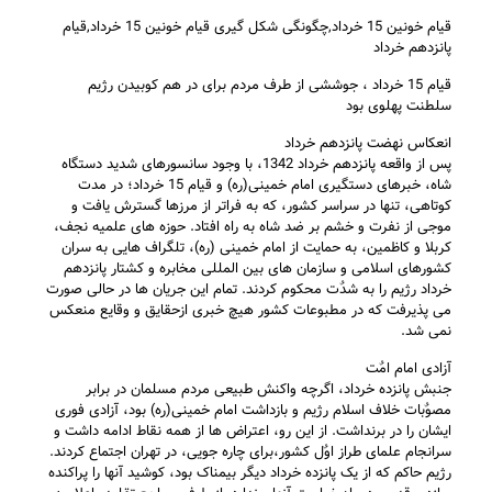
قیام خونین 15 خرداد,چگونگی شکل گیری قیام خونین 15 خرداد,قیام
پانزدهم خرداد
قيام 15 خرداد ، جوششی از طرف مردم برای در هم کوبيدن رژيم
سلطنت پهلوی بود
انعکاس نهضت پانزدهم خرداد
پس از واقعه پانزدهم خرداد 1342، با وجود سانسورهای شديد دستگاه
شاه، خبرهای دستگيری امام خمينی(ره) و قيام 15 خرداد؛ در مدت
کوتاهی، تنها در سراسر کشور، که به فراتر از مرزها گسترش يافت و
موجی از نفرت و خشم بر ضد شاه به راه افتاد. حوزه های علميه نجف،
کربلا و کاظمين، به حمايت از امام خمينی (ره)، تلگراف هايی به سران
کشورهای اسلامی و سازمان های بين المللی مخابره و کشتار پانزدهم
خرداد رژيم را به شدٌت محکوم کردند. تمام اين جريان ها در حالی صورت
می پذيرفت که در مطبوعات کشور هيچ خبری ازحقايق و وقايع منعکس
نمی شد.
آزادی امام امٌت
جنبش پانزده خرداد، اگرچه واکنش طبيعی مردم مسلمان در برابر
مصوٌبات خلاف اسلام رژيم و بازداشت امام خمينی(ره) بود، آزادی فوری
ايشان را در برنداشت. از اين رو، اعتراض ها از همه نقاط ادامه داشت و
سرانجام علمای طراز اوٌل کشور،برای چاره جويی، در تهران اجتماع کردند.
رژيم حاکم که از يک پانزده خرداد ديگر بيمناک بود، کوشيد آنها را پراکنده