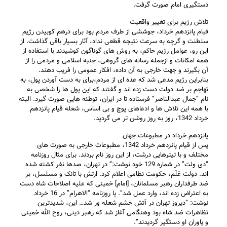
دستگيری امام صورت گرفت.
تلاش رژيم برای تغيير واقعيت
قيام پانزدهم خرداد، جوششی از طرف مردم بود برای درهم کوبيدن رژيم
سلطنت و گرچه به سرعت نتيجه قطعی نداد، آثار بسيار باقی گذاشت. از
اين رو، عوامل رژيم حاکم، به روش های گوناگون کوشيدند با استفاده از
همه امکانات و ازجمله رسانه های گروهی، جنبه اسلامی و مردمی را از
آن بگيرند و جهت خارجی به آن داده، افکار عمومی را فريب دهند.
بنابراين رژيم مدعی شد که عده ای از مردم،برای به دست آوردن پول، به
تهاجم بر ضد دولت دست زده اند و گفتند که اين پول ها را شخصی به
نام “جمال عبدالناصر” فرستاده تا در ايران، توطئه هايی صورت گيرد. البته
با همه اين تلاش ها و ادعاهای پوچ و بی اساس، شعله قيام پانزدهم
خرداد 1342، روز به روز روشن تر می گرديد.
پانزدهم خرداد در مطبوعات جهان
پس از قيام پانزدهم خرداد 1342، مطبوعات خارجی به صورت های
مختلف و با تيترهايی درشت، از اين روز نام بردند. برای مثال روزنامه
“دی ولت” در شماره 129 خود نوشت:” در تهران، صدها نفر کشته شده
اند. دولت عَلَم، حکومت نظامی اعلام کرد. ارتش با تانک و مسلسل، بر
ضد طرفداران رهبر مسلمانان، [امام] خمينی که عليه اصلاحات شاه دست
به اعتراض زده اند، وارد عمل شد”. يا روزنامه “الاهرام” در 16 خرداد
نوشت: “ديروز تهران در آتش خشم شعله ور شد… اين، شديدترين
تظاهرات ضد شاه بود وهنگامی آغاز شد که رهبر دينی، روح الله خمينی
و ياوران او دستگير گرديدند”.