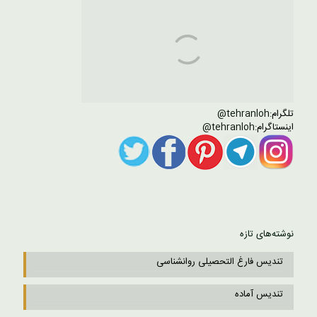
تلگرام:
tehranloh@
اینستاگرام:
tehranloh@
نوشته‌های تازه
تندیس فارغ التحصیلی روانشناسی
تندیس آماده