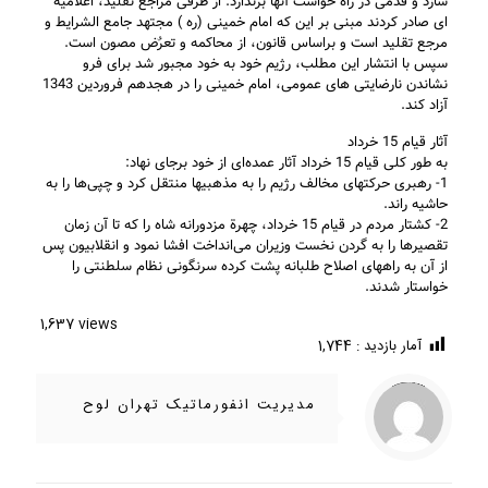
سازد و قدمی در راه خواست آنها برندارد. از طرفی مراجع تقليد، اعلاميه
ای صادر کردند مبنی بر اين که امام خمينی (ره ) مجتهد جامع الشرايط و
مرجع تقليد است و براساس قانون، از محاکمه و تعرٌض مصون است.
سپس با انتشار اين مطلب، رژيم خود به خود مجبور شد برای فرو
نشاندن نارضايتی های عمومی، امام خمينی را در هجدهم فروردين 1343
آزاد کند.
آثار قیام 15 خرداد
به طور کلی قیام 15 خرداد آثار عمده‌ای از خود برجای نهاد:
1- رهبری حرکتهای مخالف رژیم را به مذهبیها منتقل کرد و چپی‌ها را به
حاشیه راند.
2- کشتار مردم در قیام 15 خرداد، چهرة مزدورانه شاه را که تا آن زمان
تقصیرها را به گردن نخست وزیران می‌انداخت افشا نمود و انقلابیون پس
از آن به راههای اصلاح طلبانه پشت کرده سرنگونی نظام سلطنتی را
خواستار شدند.
1,637 views
آمار بازدید :
1,744
/home/ifapasar/tehranloh1.ir/wp-content/themes/betheme-2196/includes/content-single.php
Warning
on line
286
: Trying to access array offset on value of type null in
مدیریت انفورماتیک تهران لوح