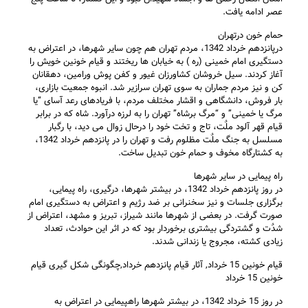
عصر ادامه يافت.
حمام خون درتهران
درپانزدهم خرداد 1342، مردم تهران هم چون ساير شهرها، در اعتراض به
دستگيری امام خمينی (ره ) به خيابان ها ريختند و قيام خونين خويش را
آغاز کردند. سيل خروشان کشاورزان غيور و کفن پوش ورامين، دهقانان
کن و نيز مردم جماران به سوی تهران سرازير شد. انبوه جمعيت بازاری،
بار فروش، دانشگاهی و اقشار مختلف مردم، با فريادهای رعد آسای “يا
مرگ يا خمينی” و “مرگ برشاه” تهران را به لرزه درآورد. شاه که در برابر
قيام قهر آلود ملٌت، تاج و تخت خود را درحال زوال می ديد، با رگبار
مسلسل به جنگ ملٌت مظلوم رفت و تهران را در پانزدهم خرداد 1342،
به کشتارگاه مخوف و حمام خون تبديل ساخت.
راه پيمايی در ساير شهرها
در روز پانزدهم خرداد 1342، در بيشتر شهرها، درگيری، راه پيمايی،
برگزاری جلسات و نيز سخنرانی بر ضد رژيم و اعتراض به دستگيری امام
صورت گرفت. در بعضی از شهرها مانند شيراز، تبريز و مشهد، اعتراض از
شدٌت و گشتردگی بيشتری برخوردار بود که در اثر اين حوادث، تعداد
زيادی کشته، مجروج يا زندانی شدند.
قیام خونین 15 خرداد, آثار قیام پانزدهم خرداد,چگونگی شکل گیری قیام
خونین 15 خرداد
در روز 15 خرداد 1342، در بيشتر شهرها راهپيمايی در اعتراض به