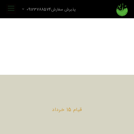
پذیرش سفارش09123788574
قیام 15 خرداد