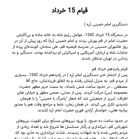
قیام 15 خرداد
دستگيری امام خمينی (ره )
در سحرگاه 15 خرداد 1342، عوامل رژیم شاه به خانه ساده و بی‌آلایش
حضرت امام در قم یورش بردند و امام خمینی (ره) که روز پیش از آن در
روز عاشورای حسینی در مدرسه فیضیه قم، طی سخنان کوبنده‌ای پرده از
جنایات شاه و اربابان آمریکایی و اسرائیلی او برداشته بودند، ‌دستگیر و به
زندانی در تهران منتقل شدند.
قيام پانزدهم خرداد قم
پس از انتشار خبر دستگيری امام (ره ) در پانزدهم خرداد 1342، بسياری
از مردم قم، به منزل ايشان رفتند و به اتفاق فرزندشان، حاج آقا
مصطفی ، در حدود ساعت شش بامداد، به سمت حرم مطهر حضرت
معصومه (س) حرکت کردند. پس از مدتی، صحن مطهر و خيابان های
اطراف، لبريز از جمعيتي شد که شعار “يامرگ يا خمينی” را با هيجان
شديدی تکرار می کردند. در همان زمان، علما و مراجع وقت هم با صدور
بيانيه هايی، خواستار آزادی فوری حضرت امام (ره )شدند.
در حدود ساعت ده صبح، با ورود نيروهای مسلّح برای تقويت نيروهای
شهربانی قم، تيراندازی و رگبار مسلسل ها شروع شد و تعداد زيادی از
مردم زخمی شده يا به شهادت رسيدند. شدّت تيراندازی به حدّی بود که
امکان انتقال زخمی ها و اجساد شهيدان نبود و اين کشتار، تا ساعت پنج