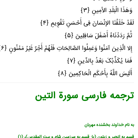
وَهَذَا الْبَلَدِ الأمِینِ ﴿٣﴾
لَقَدْ خَلَقْنَا الإنْسَانَ فِی أَحْسَنِ تَقْوِیمٍ ﴿٤﴾
ثُمَّ رَدَدْنَاهُ أَسْفَلَ سَافِلِینَ ﴿٥﴾
إِلا الَّذِینَ آمَنُوا وَعَمِلُوا الصَّالِحَاتِ فَلَهُمْ أَجْرٌ غَیْرُ مَمْنُونٍ ﴿٦﴾
فَمَا یُکَذِّبُکَ بَعْدُ بِالدِّینِ ﴿٧﴾
أَلَیْسَ اللَّهُ بِأَحْکَمِ الْحَاکِمِینَ ﴿٨﴾
ترجمه فارسی سورة التین
به نام خداوند بخشنده مهربان
قسم به انجیر و زیتون (یا: قسم به سرزمین شام و بیت المقدس)، (1)