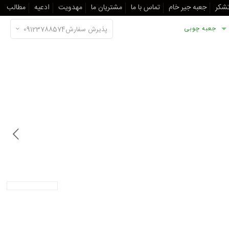
تشکر
جعبه جیر خام
تماس با ما
مشتریان ما
مهدویت
ادعیه
مطالب
جعبه چوبی
پذیرش سفارش09123788574