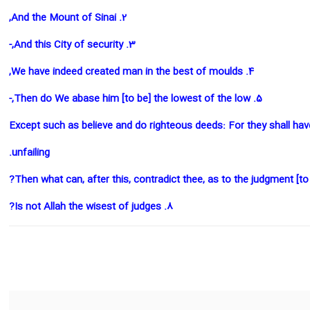
2. And the Mount of Sinai,
3. And this City of security,-
4. We have indeed created man in the best of moulds,
5. Then do We abase him [to be] the lowest of the low,-
unfailing.
8. Is not Allah the wisest of judges?