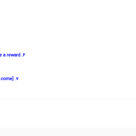
6. Except such as believe and do righteous deeds: For they shall have a reward
7. Then what can, after this, contradict thee, as to the judgment [to come]?