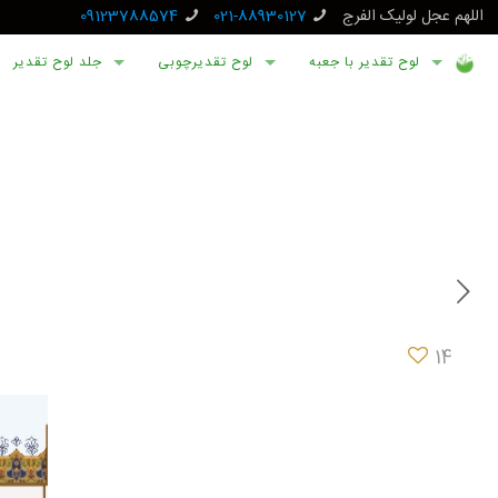
اللهم عجل لولیک الفرج
021-88930127
09123788574
لوح تقدیر با جعبه
لوح تقدیرچوبی
جلد لوح تقدیر
14