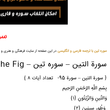
سو
سوره تین با ترجمه فارسی و انگلیسی
در این صفحه از سایت فرهنگی و هنری و م
سورة التین – سوره تین – SURA 95. Tin, or The Fig
﴿ سورة التین – سورة 95- تعداد آیات ٨ ﴾
بِسْمِ اللَّهِ الرَّحْمَنِ الرَّحِیم
وَالتِّینِ وَالزَّیْتُونِ ﴿١﴾
وَطُورِ سِینِینَ ﴿٢﴾