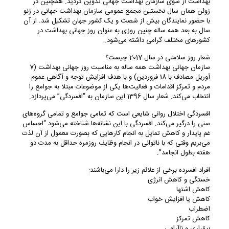
بهداشت از سوی سازمان بهداشت جهانی تدوین گردید. همچنین در
ژوئن همان سال نخستین مجمع عمومی سازمان بهداشت جهانی در ژنو
با حضور نمایندگان بیش از شصت و یک کشور جهان تشکیل شد. از آن
سال به بعد همه ساله چنین روزی به عنوان روز جهانی بهداشت در
کشورهای مختلف گرامی داشته می‌شود.
شعار روز سلامتی در سال 2017 چیست؟
سازمان جهانی بهداشت همه ساله به مناسبت روز جهانی بهداشت (7
آوریل مصادف با 18 فروردین) و با هدف افزایش توجه و آگاهی عموم
مردم و تمرکز اقدامات و فعالیت‌ها یکی از موضوعات مبتلا به جوامع را
انتخاب می‌کند. شعار سال 1396 این سازمان به “افسردگی” می‌پردازد.
افسردگی اختلال روانی شایعی است که تمامی جوامع و تمامی گروه‌های
سنی را درگیر می‌کند. افسردگی با این نشانه‌ها شناخته می‌شود “احساس
غم پایدار و کاهش تمایل به انجام کارهایی که بصورت معمول از آن لذت
می‌بریم وقتی که با ناتوانی در انجام وظایف روزمره حداقل به مدت دو
هفته بطول انجامد”.
افراد افسرده برخی از علائم زیر را دارا می‌باشند:
خستگی و کاهش انرژی
کاهش اشتها
کاهش یا افزایش خواب
اضطراب
کاهش تمرکز
بیقراری و نا‌آرامی