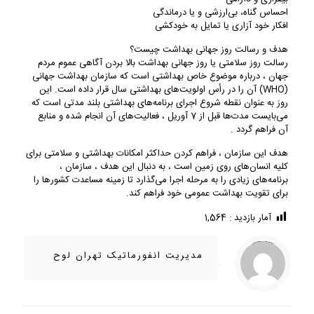
احساس گناه، بی‌ارزشی و یا درماندگی
افکار خود آزاری یا تمایل به خودکشی
هدف و رسالت روز جهانی بهداشت چیست؟
رسالت روز سلامتی یا روز جهانی بهداشت بالا بردن آگاهی عموم مردم
جهان ، درباره موضوع خاص بهداشتی است که سازمان بهداشت جهانی
(WHO) آن را در رأس اولویت‌های بهداشتی سال قرار داده است. این
روز به عنوان نقطه شروع اجرای برنامه‌های بهداشتی بلند مدتی است که
می‌بایست مدت‌ها قبل از 7 آوریل ، فعالیت‌های آن انجام شده و منابع
آن فراهم گردد .
هدف این سازمان ، فراهم کردن حداکثر امکانات بهداشتی و سلامتی برای
کلیه انسان‌های روی زمین است ، به دنبال این هدف ، سازمان ،
برنامه‌های زیادی را به مرحله اجرا می‌گذارد تا زمینه مساعدت کشور‌ها را
برای تقویت بهداشت عمومی خود فراهم کند.
آمار بازدید :
1,564
/home/ifapasar/tehranloh1.ir/wp-content/themes/betheme-2196/includes/content-single.php
Warning
on line
286
: Trying to access array offset on value of type null in
مدیریت انفورماتیک تهران لوح