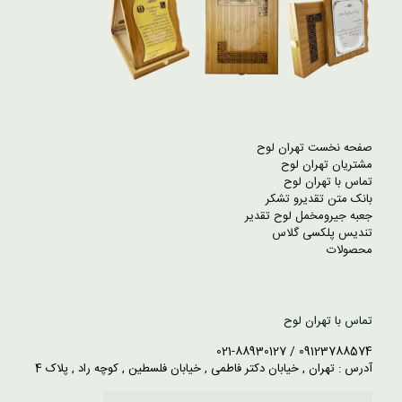
صفحه نخست تهران لوح
مشتریان تهران لوح
تماس با تهران لوح
بانک متن تقدیرو تشکر
جعبه جیرومخمل لوح تقدیر
تندیس پلکسی گلاس
محصولات
تماس با تهران لوح
09123788574 / 021-88930127
آدرس : تهران , خیابان دکتر فاطمی , خیابان فلسطین , کوچه راد , پلاک 4