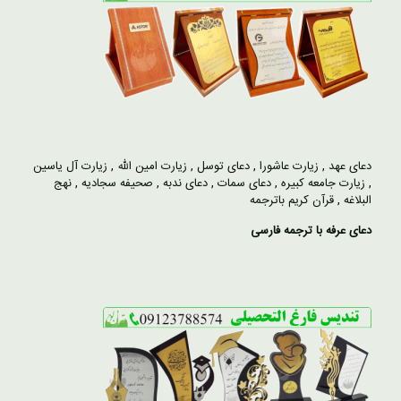
دعای عهد
,
زیارت عاشورا
,
دعای توسل
,
زیارت امین الله
,
زیارت آل یاسین
,
زیارت جامعه کبیره
,
دعای سمات
,
دعای ندبه
,
صحیفه سجادیه
,
نهج
البلاغه
,
قرآن کریم باترجمه
دعای عرفه با ترجمه فارسی