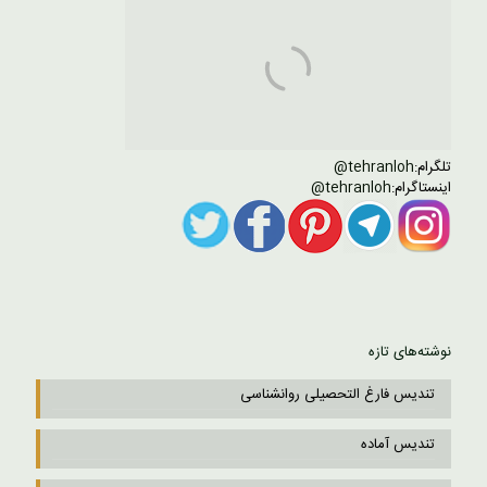
تلگرام:
tehranloh@
اینستاگرام:
tehranloh@
نوشته‌های تازه
تندیس فارغ التحصیلی روانشناسی
تندیس آماده