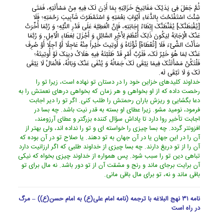
ثُمَّ جَعَلَ فِی یَدَیْکَ مَفَاتِیحَ خَزَائِنِهِ بِمَا أَذِنَ لَکَ فِیهِ مِنْ مَسْأَلَتِهِ، فَمَتَى
شِئْتَ اسْتَفْتَحْتَ بِالدُّعَاءِ أَبْوَابَ نِعْمَتِهِ وَ اسْتَمْطَرْتَ شَآبِیبَ رَحْمَتِهِ؛ فَلَا
[یُقْنِطَنَّکَ‏] یُقَنِّطَنَّکَ إِبْطَاءُ إِجَابَتِهِ، فَإِنَّ الْعَطِیَّهَ عَلَى قَدْرِ النِّیَّهِ؛ وَ رُبَّمَا أُخِّرَتْ
عَنْکَ الْإِجَابَهُ لِیَکُونَ ذَلِکَ أَعْظَمَ لِأَجْرِ السَّائِلِ وَ أَجْزَلَ لِعَطَاءِ الْآمِلِ، وَ رُبَّمَا
سَأَلْتَ الشَّیْ‏ءَ فَلَا [تُعْطَاهُ‏] تُؤْتَاهُ وَ أُوتِیتَ خَیْراً مِنْهُ عَاجِلًا أَوْ آجِلًا أَوْ صُرِفَ
عَنْکَ لِمَا هُوَ خَیْرٌ لَکَ، فَلَرُبَّ أَمْرٍ قَدْ طَلَبْتَهُ فِیهِ هَلَاکُ دِینِکَ لَوْ أُوتِیتَهُ؛
فَلْتَکُنْ مَسْأَلَتُکَ فِیمَا یَبْقَى‏ لَکَ جَمَالُهُ وَ یُنْفَى عَنْکَ وَبَالُهُ، فَالْمَالُ لَا یَبْقَى
لَکَ وَ لَا تَبْقَى لَه‏.
خداوند کلیدهاى خزاین خود را در دستان تو نهاده است، زیرا تو را
رخصت داده که از او بخواهى و هر زمان که بخواهى درهاى نعمتش را به
دعا بگشایى و ریزش باران رحمتش را طلب کنى. اگر تو را دیر اجابت
فرمود، نومید مشو. زیرا عطاى او بسته به قدر نیت باشد. چه بسا در
اجابت تأخیر روا دارد تا پاداش سؤال کننده بزرگتر و عطاى آرزومند،
افزونتر گردد. چه بسا چیزى را خواسته اى و تو را نداده اند، ولى بهتر از
آن را در این جهان یا در آن جهان به تو دهند. یا صلاح تو در آن بوده که
آن را از تو دریغ دارند. چه بسا چیزى از خداوند طلبى که اگر ارزانیت دارد
تباهى دین تو را سبب شود. پس همواره از خداوند چیزى بخواه که نیکى
آن برایت برجاى ماند و رنج و مشقت آن از تو دور باشد. نه مال براى تو
باقى ماند و نه، تو براى مال باقى مانى.
نامه ۳۱ نهج البلاغه با ترجمه (نامه امام علی(ع) به امام حسن(ع)) – مرگ
در راه است