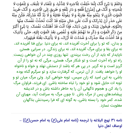
وَاعْلَمْ یَا بُنَیَّ أَنَّکَ إِنَّمَا خُلِقْتَ لِلْآخِرَهِ لَا لِلدُّنْیَا، وَ لِلْفَنَاءِ لَا لِلْبَقَاءِ، وَ لِلْمَوْتِ لَا
لِلْحَیَاهِ؛ وَ أَنَّکَ فِی [مَنْزِلِ] قُلْعَهٍ وَ دَارِ بُلْغَهٍ وَ طَرِیقٍ إِلَى الْآخِرَهِ، وَ أَنَّکَ طَرِیدُ
الْمَوْتِ الَّذِی لَا یَنْجُو مِنْهُ هَارِبُهُ وَ لَا یَفُوتُهُ طَالِبُهُ وَ لَا بُدَّ أَنَّهُ مُدْرِکُهُ، فَکُنْ مِنْهُ
عَلَى حَذَرِ أَنْ یُدْرِکَکَ وَ أَنْتَ عَلَى حَالٍ سَیِّئَهٍ قَدْ کُنْتَ تُحَدِّثُ نَفْسَکَ مِنْهَا
بِالتَّوْبَهِ، فَیَحُولَ بَیْنَکَ وَ بَیْنَ ذَلِکَ، فَإِذَا أَنْتَ قَدْ أَهْلَکْتَ نَفْسَکَ. یَا بُنَیَّ أَکْثِرْ
مِنْ ذِکْرِ الْمَوْتِ وَ ذِکْرِ مَا تَهْجُمُ عَلَیْهِ وَ تُفْضِی بَعْدَ الْمَوْتِ إِلَیْهِ، حَتَّى یَأْتِیَکَ
وَ قَدْ أَخَذْتَ مِنْهُ حِذْرَکَ وَ شَدَدْتَ لَهُ أَزْرَکَ، وَ لَا یَأْتِیَکَ بَغْتَهً فَیَبْهَرَک.
و بدان، که تو را براى آخرت آفریده اند، نه براى دنیا. براى فنا آفریده اند،
نه براى بقا و براى مرگ آفریده اند، نه براى زندگى. در سرایى هستى
ناپایدار که باید از آن رخت بربندى. تنها روزى چند در آن خواهى زیست.
راه تو راه آخرت است و تو شکار مرگ هستى، مرگى که نه تو را از آن
گریز است و نه گزیر. در پى هر که باشد از دستش نهلد و خواه و ناخواه
او را خواهد یافت. از آن ترس، که گرفتارت سازد و تو سرگرم گناه بوده
باشى، به این امید که زان سپس، توبه خواهى کرد. ولى مرگ میان تو و
توبه ات حایل شود و تو خود را تباه ساخته باشى. اى فرزند، فراوان مرگ
را یاد کن و هجوم ناگهانى آن را به خاطر داشته باش و در اندیشه
پیشامدهاى پس از مرگ باش. تا چون مرگ به سراغت آید، مهیاى آن
شده، کمر خود را بسته باشى، به گونه اى که فرا رسیدنش بناگهان
مغلوبت نسازد.
نامه ۳۱ نهج البلاغه با ترجمه (نامه امام علی(ع) به امام حسن(ع)) –
اوصاف اهل دنیا