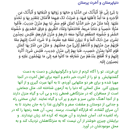
دنیاپرستان و آخرت پرستان
یَا بُنَیَّ إِنِّی قَدْ أَنْبَأْتُکَ عَنِ الدُّنْیَا وَ حَالِهَا وَ زَوَالِهَا وَ انْتِقَالِهَا وَ أَنْبَأْتُکَ عَنِ
الْآخِرَهِ وَ مَا أُعِدَّ لِأَهْلِهَا فِیهَا، وَ ضَرَبْتُ لَکَ فِیهِمَا الْأَمْثَالَ لِتَعْتَبِرَ بِهَا وَ تَحْذُوَ
عَلَیْهَا. إِنَّمَا مَثَلُ مَنْ خَبَرَ الدُّنْیَا کَمَثَلِ قَوْمٍ سَفْرٍ نَبَا بِهِمْ مَنْزِلٌ جَدِیبٌ، فَأَمُّوا
مَنْزِلًا خَصِیباً وَ جَنَاباً مَرِیعاً، فَاحْتَمَلُوا وَعْثَاءَ الطَّرِیقِ وَ فِرَاقَ الصَّدِیقِ وَ خُشُونَهَ
السَّفَرِ وَ جُشُوبَهَ المَطْعَمِ لِیَأْتُوا سَعَهَ دَارِهِمْ وَ مَنْزِلَ قَرَارِهِمْ، فَلَیْسَ یَجِدُونَ
لِشَیْءٍ مِنْ ذَلِکَ أَلَماً وَ لَا یَرَوْنَ نَفَقَهً فِیهِ مَغْرَماً، وَ لَا شَیْءَ أَحَبُّ إِلَیْهِمْ مِمَّا
قَرَّبَهُمْ مِنْ مَنْزِلِهِمْ وَ أَدْنَاهُمْ [إِلَى] مِنْ مَحَلَّتِهِمْ. وَ مَثَلُ مَنِ اغْتَرَّ بِهَا کَمَثَلِ
قَوْمٍ کَانُوا بِمَنْزِلٍ خَصِیبٍ، فَنَبَا بِهِمْ إِلَى مَنْزِلٍ جَدِیبٍ، فَلَیْسَ شَیْءٌ أَکْرَهَ
إِلَیْهِمْ وَ لَا أَفْظَعَ عِنْدَهُمْ مِنْ مُفَارَقَهِ مَا کَانُوا فِیهِ إِلَى مَا یَهْجُمُونَ عَلَیْهِ وَ
یَصِیرُونَ إِلَیْه.
اى فرزند، تو را آگاه کردم از دنیا و دگرگونیهایش و دست به دست
گشتنهایش. و تو را از آخرت خبر دادم و آنچه براى اهل آخرت در آنجا
مهیا شده و براى هر دو مثلهایى آوردم، تا به آنها عبرت گیرى و از آنها
پیروى کنى. مثل کسانى که دنیا را به آزمون شناخته اند، مثل جماعتى
است از مسافران که در منزلگاهى قحطى زده و بى آب و گیاه منزل دارند
و از آنجا آهنگ جایى سبز و خرم و پر آب و گیاه نمایند. اینان سختى راه
و جدایى از دوستان و مشقت سفر و ناگوارى غذا را به جان بخرند تا به
آن سراى گشاده، که قرارگاه آنهاست، برسند. پس، آن همه رنجها را که در
راه کشیده اند، آسان شمارند و آن هزینه که کرده اند زیان نپندارند. و
برایشان چیزى خوشتر از آن نیست که به منزلگاهشان نزدیک کند و به
محل موعودشان در آورد.