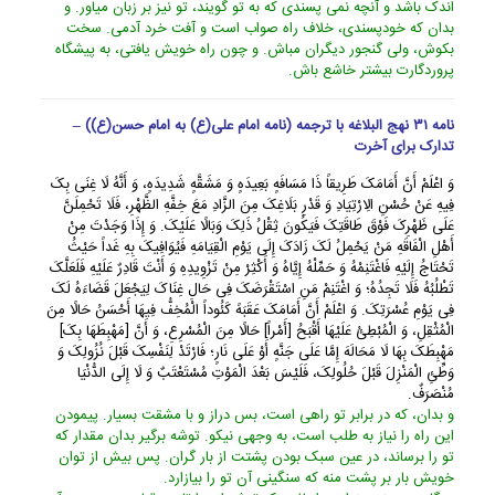
اندک باشد و آنچه نمى پسندى که به تو گویند، تو نیز بر زبان میاور. و
بدان که خودپسندى، خلاف راه صواب است و آفت خرد آدمى. سخت
بکوش، ولى گنجور دیگران مباش. و چون راه خویش یافتى، به پیشگاه
پروردگارت بیشتر خاشع باش.
نامه ۳۱ نهج البلاغه با ترجمه (نامه امام علی(ع) به امام حسن(ع)) –
تدارک برای آخرت
وَ اعْلَمْ أَنَّ أَمَامَکَ طَرِیقاً ذَا مَسَافَهٍ بَعِیدَهٍ وَ مَشَقَّهٍ شَدِیدَهٍ، وَ أَنَّهُ لَا غِنَى بِکَ
فِیهِ عَنْ حُسْنِ الِارْتِیَادِ وَ قَدْرِ بَلَاغِکَ مِنَ الزَّادِ مَعَ خِفَّهِ الظَّهْرِ، فَلَا تَحْمِلَنَّ
عَلَى ظَهْرِکَ فَوْقَ طَاقَتِکَ فَیَکُونَ ثِقْلُ ذَلِکَ وَبَالًا عَلَیْکَ. وَ إِذَا وَجَدْتَ مِنْ
أَهْلِ الْفَاقَهِ مَنْ یَحْمِلُ لَکَ زَادَکَ إِلَى یَوْمِ الْقِیَامَهِ فَیُوَافِیکَ بِهِ غَداً حَیْثُ
تَحْتَاجُ إِلَیْهِ فَاغْتَنِمْهُ وَ حَمِّلْهُ إِیَّاهُ وَ أَکْثِرْ مِنْ تَزْوِیدِهِ وَ أَنْتَ قَادِرٌ عَلَیْهِ فَلَعَلَّکَ
تَطْلُبُهُ فَلَا تَجِدُهُ؛ وَ اغْتَنِمْ مَنِ اسْتَقْرَضَکَ فِی حَالِ غِنَاکَ لِیَجْعَلَ قَضَاءَهُ لَکَ
فِی یَوْمِ عُسْرَتِکَ. وَ اعْلَمْ أَنَّ أَمَامَکَ عَقَبَهً کَئُوداً الْمُخِفُّ فِیهَا أَحْسَنُ حَالًا مِنَ
الْمُثْقِلِ، وَ الْمُبْطِئُ عَلَیْهَا أَقْبَحُ [أَمْراً] حَالًا مِنَ الْمُسْرِعِ، وَ أَنَّ [مَهْبِطَهَا بِکَ]
مَهْبِطَکَ بِهَا لَا مَحَالَهَ إِمَّا عَلَى جَنَّهٍ أَوْ عَلَى نَارٍ؛ فَارْتَدْ لِنَفْسِکَ قَبْلَ نُزُولِکَ وَ
وَطِّئِ الْمَنْزِلَ قَبْلَ حُلُولِکَ، فَلَیْسَ بَعْدَ الْمَوْتِ مُسْتَعْتَبٌ وَ لَا إِلَى الدُّنْیَا
مُنْصَرَفٌ.
و بدان، که در برابر تو راهى است، بس دراز و با مشقت بسیار. پیمودن
این راه را نیاز به طلب است، به وجهى نیکو. توشه برگیر بدان مقدار که
تو را برساند، در عین سبک بودن پشتت از بار گران. پس بیش از توان
خویش بار بر پشت منه که سنگینى آن تو را بیازارد.