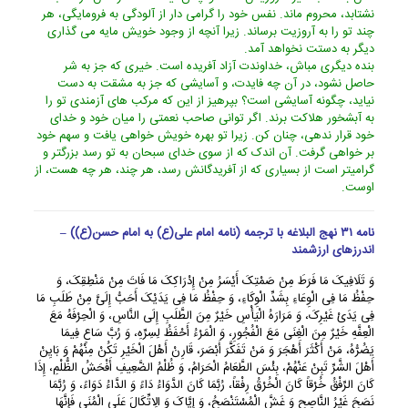
نشتابد، محروم ماند. نفس خود را گرامى دار از آلودگى به فرومایگى، هر
چند تو را به آروزیت برساند. زیرا آنچه از وجود خویش مایه مى گذارى
دیگر به دستت نخواهد آمد.
بنده دیگرى مباش، خداوندت آزاد آفریده است. خیرى که جز به شر
حاصل نشود، در آن چه فایدت، و آسایشى که جز به مشقت به دست
نیاید، چگونه آسایشى است؟ بپرهیز از این که مرکب هاى آزمندى تو را
به آبشخور هلاکت برند. اگر توانى صاحب نعمتى را میان خود و خداى
خود قرار ندهى، چنان کن. زیرا تو بهره خویش خواهى یافت و سهم خود
بر خواهى گرفت. آن اندک که از سوى خداى سبحان به تو رسد بزرگتر و
گرامیتر است از بسیارى که از آفریدگانش رسد، هر چند، هر چه هست، از
اوست.
نامه ۳۱ نهج البلاغه با ترجمه (نامه امام علی(ع) به امام حسن(ع)) –
اندرزهای ارزشمند
وَ تَلَافِیکَ مَا فَرَطَ مِنْ صَمْتِکَ أَیْسَرُ مِنْ إِدْرَاکِکَ مَا فَاتَ مِنْ مَنْطِقِکَ، وَ
حِفْظُ مَا فِی الْوِعَاءِ بِشَدِّ الْوِکَاءِ، وَ حِفْظُ مَا فِی یَدَیْکَ أَحَبُّ إِلَیَّ مِنْ طَلَبِ مَا
فِی یَدَیْ غَیْرِکَ، وَ مَرَارَهُ الْیَأْسِ خَیْرٌ مِنَ الطَّلَبِ إِلَى النَّاسِ، وَ الْحِرْفَهُ مَعَ
الْعِفَّهِ خَیْرٌ مِنَ الْغِنَى مَعَ الْفُجُورِ، وَ الْمَرْءُ أَحْفَظُ لِسِرِّهِ، وَ رُبَّ سَاعٍ فِیمَا
یَضُرُّهُ، مَنْ أَکْثَرَ أَهْجَرَ وَ مَنْ تَفَکَّرَ أَبْصَرَ، قَارِنْ أَهْلَ الْخَیْرِ تَکُنْ مِنْهُمْ وَ بَایِنْ
أَهْلَ الشَّرِّ تَبِنْ عَنْهُمْ، بِئْسَ الطَّعَامُ الْحَرَامُ، وَ ظُلْمُ الضَّعِیفِ أَفْحَشُ الظُّلْمِ، إِذَا
کَانَ الرِّفْقُ خُرْقاً کَانَ الْخُرْقُ رِفْقاً، رُبَّمَا کَانَ الدَّوَاءُ دَاءً وَ الدَّاءُ دَوَاءً، وَ رُبَّمَا
نَصَحَ غَیْرُ النَّاصِحِ وَ غَشَّ الْمُسْتَنْصَحُ، وَ إِیَّاکَ وَ الِاتِّکَالَ عَلَى الْمُنَى فَإِنَّهَا