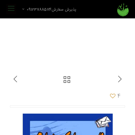
پذیرش سفارش09123788574
4