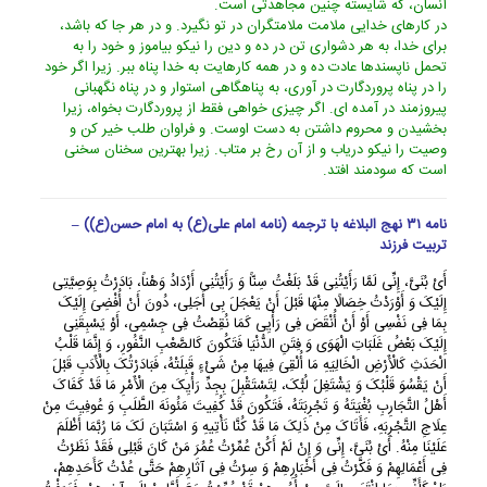
آنسان، که شایسته چنین مجاهدتى است.
در کارهاى خدایى ملامت ملامتگران در تو نگیرد. و در هر جا که باشد،
براى خدا، به هر دشوارى تن در ده و دین را نیکو بیاموز و خود را به
تحمل ناپسندها عادت ده و در همه کارهایت به خدا پناه ببر. زیرا اگر خود
را در پناه پروردگارت در آورى، به پناهگاهى استوار و در پناه نگهبانى
پیروزمند در آمده اى. اگر چیزى خواهى فقط از پروردگارت بخواه، زیرا
بخشیدن و محروم داشتن به دست اوست. و فراوان طلب خیر کن و
وصیت را نیکو دریاب و از آن رخ بر متاب. زیرا بهترین سخنان سخنى
است که سودمند افتد.
نامه ۳۱ نهج البلاغه با ترجمه (نامه امام علی(ع) به امام حسن(ع)) –
تربیت فرزند
أَیْ بُنَیَّ، إِنِّی لَمَّا رَأَیْتُنِی قَدْ بَلَغْتُ سِنّاً وَ رَأَیْتُنِی أَزْدَادُ وَهْناً، بَادَرْتُ بِوَصِیَّتِی
إِلَیْکَ وَ أَوْرَدْتُ خِصَالًا مِنْهَا قَبْلَ أَنْ یَعْجَلَ بِی أَجَلِی، دُونَ أَنْ أُفْضِیَ إِلَیْکَ
بِمَا فِی نَفْسِی أَوْ أَنْ أُنْقَصَ فِی رَأْیِی کَمَا نُقِصْتُ فِی جِسْمِی، أَوْ یَسْبِقَنِی
إِلَیْکَ بَعْضُ غَلَبَاتِ الْهَوَى وَ فِتَنِ الدُّنْیَا فَتَکُونَ کَالصَّعْبِ النَّفُورِ، وَ إِنَّمَا قَلْبُ
الْحَدَثِ کَالْأَرْضِ الْخَالِیَهِ مَا أُلْقِیَ فِیهَا مِنْ شَیْءٍ قَبِلَتْهُ، فَبَادَرْتُکَ بِالْأَدَبِ قَبْلَ
أَنْ یَقْسُوَ قَلْبُکَ وَ یَشْتَغِلَ لُبُّکَ، لِتَسْتَقْبِلَ بِجِدِّ رَأْیِکَ مِنَ الْأَمْرِ مَا قَدْ کَفَاکَ
أَهْلُ التَّجَارِبِ بُغْیَتَهُ وَ تَجْرِبَتَهُ، فَتَکُونَ قَدْ کُفِیتَ مَئُونَهَ الطَّلَبِ وَ عُوفِیتَ مِنْ
عِلَاجِ التَّجْرِبَهِ، فَأَتَاکَ مِنْ ذَلِکَ مَا قَدْ کُنَّا نَأْتِیهِ وَ اسْتَبَانَ لَکَ مَا رُبَّمَا أَظْلَمَ
عَلَیْنَا مِنْهُ. أَیْ بُنَیَّ، إِنِّی وَ إِنْ لَمْ أَکُنْ عُمِّرْتُ عُمُرَ مَنْ کَانَ قَبْلِی فَقَدْ نَظَرْتُ
فِی أَعْمَالِهِمْ وَ فَکَّرْتُ فِی أَخْبَارِهِمْ وَ سِرْتُ فِی آثَارِهِمْ حَتَّى عُدْتُ کَأَحَدِهِمْ،