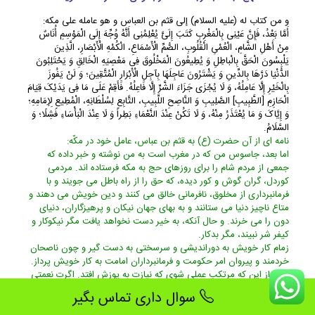
و من کتاب له (علیه السلام) إلى قثم بن العباس و هو عامله على مکه:
أَمَّا بَعْدُ، فَإِنَّ عَیْنِی بِالْمَغْرِبِ کَتَبَ إِلَیَّ یُعْلِمُنِی أَنَّهُ وُجِّهَ إِلَى الْمَوْسِمِ أُنَاسٌ
مِنْ أَهْلِ الشَّامِ، الْعُمْیِ الْقُلُوبِ، الصُّمِّ الْأَسْمَاعِ، الْکُمْهِ الْأَبْصَارِ، الَّذِینَ
یَلْبِسُونَ الْحَقَّ بِالْباطِلِ وَ یُطِیعُونَ الْمَخْلُوقَ فِی مَعْصِیَهِ الْخَالِقِ وَ یَحْتَلِبُونَ
الدُّنْیَا دَرَّهَا بِالدِّینِ وَ یَشْتَرُونَ عَاجِلَهَا بِآجِلِ الْأَبْرَارِ الْمُتَّقِینَ؛ وَ لَنْ یَفُوزَ
بِالْخَیْرِ إِلَّا عَامِلُهُ، وَ لَا یُجْزَى جَزَاءَ الشَّرِّ إِلَّا فَاعِلُهُ. فَأَقِمْ عَلَى مَا فِی یَدَیْکَ قِیَامَ
الْحَازِمِ [الطَّبِیبِ] الصَّلِیبِ وَ النَّاصِحِ اللَّبِیبِ، التَّابِعِ لِسُلْطَانِهِ، الْمُطِیعِ لِإِمَامِهِ؛
وَ إِیَّاکَ وَ مَا یُعْتَذَرُ مِنْهُ، وَ لَا تَکُنْ عِنْدَ النَّعْمَاءِ بَطِراً وَ لَا عِنْدَ الْبَأْسَاءِ فَشِلًا؛ وَ
السَّلَامُ.
نامه اى از آن حضرت (ع) به قثم بن عباس، عامل خود در مکّه:
اما بعد، جاسوس من که در مغرب است به من نوشته و خبر داده که
جمعى از مردم شام را براى روزهاى حج به مکه فرستاده اند. مردمى
کوردل، گران گوش و کور دیده، که حق را از راه باطل مى جویند و با
فرمانبردارى از مخلوق، نافرمانى خالق مى کنند و دین خویش مى دهند و
متاع ناچیز دنیا مى ستانند و به بهاى جهان نیکان و پرهیزگاران، دنیاى
دون را مى خرند. و حال آنکه، به خیر دست نخواهد یافت مگر نیکوکار و
کیفر شر نبیند، مگر بدکار.
زمام کار خویش به دوراندیشى و سرسختى به دست گیر و چون ناصحان
خردمند و پیروان امر حکومت و فرمانبرداران امامت به کار خویش پرداز.
زنهار از این که مرتکب عملى شوى که نیازت به پوزش افتد. اگرت نعمتى
به چنگ افتد، سرمستى منماى و به هنگام بلا سست رأى و دلباخته
سوال داری تماس بگیر
مباش. والسلام.