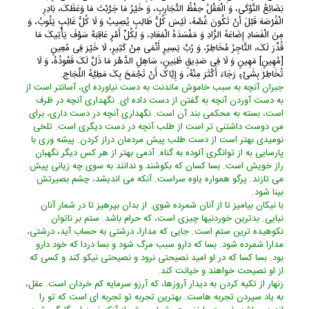
بَضَائِعُ النَّوْکَى، وَ الْعَقْلُ حِفْظُ التَّجَارِبِ، وَ خَیْرُ مَا جَرَّبْتَ مَا وَعَظَکَ، بَادِرِ
الْفُرْصَهَ قَبْلَ أَنْ تَکُونَ غُصَّهً، لَیْسَ کُلُّ طَالِبٍ یُصِیبُ وَ لَا کُلُّ غَائِبٍ یَئُوبُ، وَ
مِنَ الْفَسَادِ إِضَاعَهُ الزَّادِ وَ مَفْسَدَهُ الْمَعَادِ، وَ لِکُلِّ أَمْرٍ عَاقِبَهٌ سَوْفَ یَأْتِیکَ مَا
قُدِّرَ لَکَ، التَّاجِرُ مُخَاطِرٌ، وَ رُبَّ یَسِیرٍ أَنْمَى مِنْ کَثِیرٍ، لَا خَیْرَ فِی مُعِینٍ
[مُهِینٍ] مَهِینٍ وَ لَا فِی صَدِیقٍ ظَنِینٍ، سَاهِلِ الدَّهْرَ مَا ذَلَّ لَکَ قَعُودُهُ، وَ لَا
تُخَاطِرْ بِشَیْءٍ رَجَاءَ أَکْثَرَ مِنْهُ، وَ إِیَّاکَ أَنْ تَجْمَحَ بِکَ مَطِیَّهُ اللَّجَاج.
جبران آنچه به سبب خاموش ماندنت به دست نیاورده اى، آسانتر است از
به دست آوردن آنچه به گفتن از دست داده اى. نگهدارى آنچه در ظرف
است، بسته به محکمى بند آن است. نگهدارى آنچه در دست دارى، براى
من دوست داشتنى تر است از طلب آنچه در دست دیگرى است. تلخى
نومیدى بهتر است از دست طلب پیش مردمان دراز کردن. پیشه ورى با
پارسایى به از توانگرى آلوده به گناه. آدمى بهتر از هر کس دیگر نگهبان
راز خویش است. بسا کسان که بکوشند و ندانند به سوى چه زیانى پیش
مى تازند. پرگو همواره یاوه سراست. آنکه مى اندیشد، چشم بصیرتش
بینا شود.
با نیکان بیامیز تا از آنان شمرده شوى. از بدان بپرهیز تا در شمار آنان
نیایى. بدترین خوردنیها چیزى است، که حرام باشد. ستم بر ناتوان
نکوهیده ترین ستم است. جایى که مدارا، درشتى به حساب آید، درشتى،
مدارا شمرده شود. بسا که دارو سبب مرگ شود و بسا دردا که خود دارو
بود. بسا کسا که در او امید نصیحتى نرود و نصیحتى نیکو کند و کسى که
از او نصیحت خواهند و خیانت کند.
زنهار از تکیه کردن به دیدار آروزها، که آرزو سرمایه کم خردان است. عقل،
به یاد سپردن تجربه هاست. بهترین تجربه تو تجربه اى است که تو را