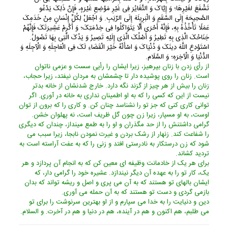
تَشْفَعَ لغَیْرِهَا؛ وَ إِیَّاکَ وَ التَّغَایُرَ فِی غَیْرِ مَوْضِعِ غَیْرَهٍ، فَإِنَّ ذَلِکَ یَدْعُو
الصَّحِیحَهَ إِلَى السَّقَمِ وَ الْبَرِیئَهَ إِلَى الرِّیَبِ. وَ اجْعَلْ لِکُلِّ إِنْسَانٍ مِنْ خَدَمِکَ
عَمَلًا تَأْخُذُهُ بِهِ، فَإِنَّهُ أَحْرَى أَلَّا یَتَوَاکَلُوا فِی خِدْمَتِکَ؛ وَ أَکْرِمْ عَشِیرَتَکَ فَإِنَّهُمْ
جَنَاحُکَ الَّذِی بِهِ تَطِیرُ وَ أَصْلُکَ الَّذِی إِلَیْهِ تَصِیرُ وَ یَدُکَ الَّتِی بِهَا تَصُولُ.
اسْتَوْدِعِ اللَّهَ دِینَکَ وَ دُنْیَاکَ وَ اسْأَلْهُ خَیْرَ الْقَضَاءِ لَکَ فِی الْعَاجِلَهِ وَ الْآجِلَهِ وَ
الدُّنْیَا وَ الْآخِرَهِ؛ وَ السَّلَام.
از رأى زدن با زنان بپرهیز، زیرا ایشان را رأیى سست و عزمى ناتوان
است. زنان را روى پوشیده دار تا چشمشان به مردان نیفتد، زیرا حجاب،
زنان را بیش از هر چیز از گزند نگه دارد. خارج شدنشان از خانه بدتر
نیست از این که کسى را که به او اطمینان ندارى به خانه در آورى. اگر
توانى کارى کنى که جز تو را نشناسد چنان کن. و کارى را که برون از توان
اوست، به او مسپار، زیرا زن چون گل ظریف است، نه پهلوان خشن.
گرامى داشتنش را از حد مگذران و او را به طمع مینداز، چندان که دیگرى
را شفاعت کند. زنهار از رشک بردن و غیرت نمودن نابجا، زیرا سبب مى
شود که زن درستکار به نادرستى افتد و زنى را که به عفت آراسته است به
تردید کشاند.
براى هر یک از خادمانت وظیفه اى معین کن که به انجام آن پردازد و هر
یک، کار تو را به عهده آن دیگر نیندازد. عشیره خود را گرامى دار، که
ایشان بالهاى تو هستند که به آن مى پرى و اصل و ریشه تواند که بدان
بازمى گردى و دست تو هستند که به آن حمله مى آورى.
دین و دنیایت را به خدا مى سپارم و از او بهترین سرنوشت را براى تو
مى طلبم، هم اکنون و هم در آینده، هم در دنیا و هم در آخرت. و السلام.