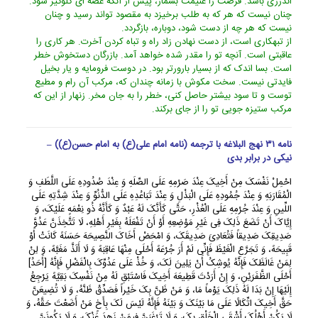
اندرزى باشد. فرصت را غنیمت بشمار، پیش از آنکه غصه اى گلوگیر شود.
چنان نیست که هر که به طلب برخیزد به مقصود تواند رسید و چنان
نیست که هر چه از دست شود، دوباره، بازگردد.
از تبهکارى است، از دست نهادن زاد راه و تباه کردن آخرت. هر کارى را
عاقبتى است. آنچه تو را مقدر شده خواهد آمد. بازرگان دستخوش خطر
است. بسا اندک که از بسیار بارورتر بود. در دوست فرومایه و یار بخیل
فایدتى نیست. سخت مکوش با زمانه چندان که، مرکب آن رام و مطیع
توست و تا سود بیشتر حاصل کنى، خطر را به جان مخر. زنهار از این که
مرکب ستیزه جویى تو را از جاى برکند.
نامه ۳۱ نهج البلاغه با ترجمه (نامه امام علی(ع) به امام حسن(ع)) –
نیکی در برابر بدی
احْمِلْ نَفْسَکَ مِنْ أَخِیکَ عِنْدَ صَرْمِهِ عَلَى الصِّلَهِ وَ عِنْدَ صُدُودِهِ عَلَى اللَّطَفِ وَ
الْمُقَارَبَهِ وَ عِنْدَ جُمُودِهِ عَلَى الْبَذْلِ وَ عِنْدَ تَبَاعُدِهِ عَلَى الدُّنُوِّ وَ عِنْدَ شِدَّتِهِ عَلَى
اللِّینِ وَ عِنْدَ جُرْمِهِ عَلَى الْعُذْرِ، حَتَّى کَأَنَّکَ لَهُ عَبْدٌ وَ کَأَنَّهُ ذُو نِعْمَهٍ عَلَیْکَ، وَ
إِیَّاکَ أَنْ تَضَعَ ذَلِکَ فِی غَیْرِ مَوْضِعِهِ أَوْ أَنْ تَفْعَلَهُ بِغَیْرِ أَهْلِهِ، لَا تَتَّخِذَنَّ عَدُوَّ
صَدِیقِکَ صَدِیقاً فَتُعَادِیَ صَدِیقَکَ، وَ امْحَضْ أَخَاکَ النَّصِیحَهَ حَسَنَهً کَانَتْ أَوْ
قَبِیحَهً، وَ تَجَرَّعِ الْغَیْظَ فَإِنِّی لَمْ أَرَ جُرْعَهً أَحْلَى مِنْهَا عَاقِبَهً وَ لَا أَلَذَّ مَغَبَّهً، وَ لِنْ
لِمَنْ غَالَظَکَ فَإِنَّهُ یُوشِکُ أَنْ یَلِینَ لَکَ، وَ خُذْ عَلَى عَدُوِّکَ بِالْفَضْلِ فَإِنَّهُ [أَحَدُ]
أَحْلَى الظَّفَرَیْنِ، وَ إِنْ أَرَدْتَ قَطِیعَهَ أَخِیکَ فَاسْتَبْقِ لَهُ مِنْ نَفْسِکَ بَقِیَّهً یَرْجِعُ
إِلَیْهَا إِنْ بَدَا لَهُ ذَلِکَ یَوْماً مَا، وَ مَنْ ظَنَّ بِکَ خَیْراً فَصَدِّقْ ظَنَّهُ، وَ لَا تُضِیعَنَّ
حَقَّ أَخِیکَ اتِّکَالًا عَلَى مَا بَیْنَکَ وَ بَیْنَهُ فَإِنَّهُ لَیْسَ لَکَ بِأَخٍ مَنْ أَضَعْتَ حَقَّهُ، وَ
لَا یَکُنْ أَهْلُکَ أَشْقَى الْخَلْقِ بِکَ، وَ لَا تَرْغَبَنَّ فِیمَنْ زَهِدَ عَنْکَ، وَ لَا یَکُونَنَّ