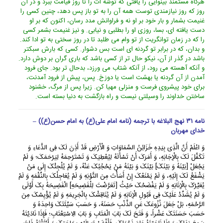
هرگاه مستمند بینوایى را یافتى که توشه ات را تا روز قیامت ببرد و در آن
روز که روز نیازمندى توست همه آن را به تو باز پس دهد، چنین کسى را
غنیمت بشمار و بار خود بر او نه و فراوانش مدد رسان، اکنون که بر او
دست یافته اى، بسا، روزى او را بطلبى و نیابى. و نیز غنیمت بشمر کسى
را که در زمان توانگریت از تو وام مى طلبد تا در روز سختى به تو ادا کند.
و بدان، که در برابر تو گردنه اى است بس دشوار. کسى که بارش سبکتر
باشد در گذر از آن، نیکو حال تر از کسى باشد که بارى گران بر دوش دارد.
و آنکه آهسته مى رود، از آنکه شتاب مى ورزد، بدحال تر بود. جاى فرود
آمدن از آن گردنه یا بهشت است یا دوزخ. پس، پیش از فرود آمدنت،
براى خود پیشروى فرست و منزلى مهیا کن. زیرا پس از مرگ، خشنود
ساختن خداوند را وسیلتى نیست و راه بازگشت به دنیا بسته است.
نامه ۳۱ نهج البلاغه با ترجمه (نامه امام علی(ع) به امام حسن(ع)) –
خدای مهربان
وَ اعْلَمْ أَنَّ الَّذِی بِیَدِهِ خَزَائِنُ السَّمَاوَاتِ وَ الْأَرْضِ قَدْ أَذِنَ لَکَ فِی الدُّعَاءِ وَ
تَکَفَّلَ لَکَ بِالْإِجَابَهِ، وَ أَمَرَکَ أَنْ تَسْأَلَهُ لِیُعْطِیَکَ وَ تَسْتَرْحِمَهُ لِیَرْحَمَکَ؛ وَ لَمْ
یَجْعَلْ [بَیْنَهُ وَ بَیْنَکَ] بَیْنَکَ وَ بَیْنَهُ مَنْ یَحْجُبُکَ عَنْهُ، وَ لَمْ یُلْجِئْکَ إِلَى مَنْ
یَشْفَعُ لَکَ إِلَیْهِ، وَ لَمْ یَمْنَعْکَ إِنْ أَسَأْتَ مِنَ التَّوْبَهِ وَ لَمْ یُعَاجِلْکَ بِالنِّقْمَهِ وَ لَمْ
یُعَیِّرْکَ بِالْإِنَابَهِ وَ لَمْ یَفْضَحْکَ حَیْثُ [تَعَرَّضْتَ لِلْفَضِیحَهِ] الْفَضِیحَهُ بِکَ أَوْلَى
وَ لَمْ یُشَدِّدْ عَلَیْکَ فِی قَبُولِ الْإِنَابَهِ وَ لَمْ یُنَاقِشْکَ بِالْجَرِیمَهِ وَ لَمْ یُؤْیِسْکَ مِنَ
الرَّحْمَهِ، بَلْ جَعَلَ نُزُوعَکَ عَنِ الذَّنْبِ حَسَنَهً، وَ حَسَبَ سَیِّئَتَکَ وَاحِدَهً وَ
حَسَبَ حَسَنَتَکَ عَشْراً، وَ فَتَحَ لَکَ بَابَ الْمَتَابِ وَ بَابَ الِاسْتِعْتَابِ؛ فَإِذَا نَادَیْتَهُ