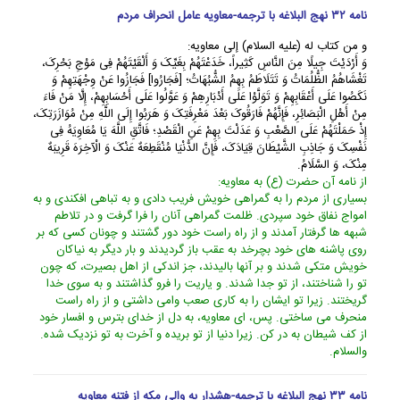
نامه ۳۲ نهج البلاغه با ترجمه-معاویه عامل انحراف مردم
و من کتاب له (علیه السلام) إلى معاویه:
وَ أَرْدَیْتَ جِیلًا مِنَ النَّاسِ کَثِیراً، خَدَعْتَهُمْ بِغَیِّکَ وَ أَلْقَیْتَهُمْ فِی مَوْجِ بَحْرِکَ،
تَغْشَاهُمُ الظُّلُمَاتُ وَ تَتَلَاطَمُ بِهِمُ الشُّبُهَاتُ؛ [فَجَارُوا] فَجَازُوا عَنْ وِجْهَتِهِمْ وَ
نَکَصُوا عَلَى أَعْقَابِهِمْ وَ تَوَلَّوْا عَلَى أَدْبَارِهِمْ وَ عَوَّلُوا عَلَى أَحْسَابِهِمْ، إِلَّا مَنْ فَاءَ
مِنْ أَهْلِ الْبَصَائِرِ، فَإِنَّهُمْ فَارَقُوکَ بَعْدَ مَعْرِفَتِکَ وَ هَرَبُوا إِلَى اللَّهِ مِنْ مُوَازَرَتِکَ،
إِذْ حَمَلْتَهُمْ عَلَى الصَّعْبِ وَ عَدَلْتَ بِهِمْ عَنِ الْقَصْدِ؛ فَاتَّقِ اللَّهَ یَا مُعَاوِیَهُ فِی
نَفْسِکَ وَ جَاذِبِ الشَّیْطَانَ قِیَادَکَ، فَإِنَّ الدُّنْیَا مُنْقَطِعَهٌ عَنْکَ وَ الْآخِرَهَ قَرِیبَهٌ
مِنْکَ، وَ السَّلَامُ‏.
از نامه آن حضرت (ع) به معاویه:
بسیارى از مردم را به گمراهى خویش فریب دادى و به تباهى افکندى و به
امواج نفاق خود سپردى. ظلمت گمراهى آنان را فرا گرفت و در تلاطم
شبهه ها گرفتار آمدند و از راه راست خود دور گشتند و چونان کسى که بر
روى پاشنه هاى خود بچرخد به عقب باز گردیدند و بار دیگر به نیاکان
خویش متکى شدند و بر آنها بالیدند، جز اندکى از اهل بصیرت، که چون
تو را شناختند، از تو جدا شدند. و یاریت را فرو گذاشتند و به سوى خدا
گریختند. زیرا تو ایشان را به کارى صعب وامى داشتى و از راه راست
منحرف مى ساختى. پس، اى معاویه، به دل از خداى بترس و افسار خود
از کف شیطان به در کن. زیرا دنیا از تو بریده و آخرت به تو نزدیک شده.
والسلام.
نامه ۳۳ نهج البلاغه با ترجمه-هشدار به والی مکه از فتنه معاویه