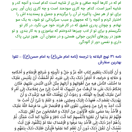
ام که در کارها آنچه صافى و عارى از شایبه است کدام است و آنچه کدر و
شایبه آمیز است، کدام. چه کارى سودمند است و چه کارى زیان آور. پس
براى تو از هر عمل، پاکیزه تر آن را برگزیدم و جمیل و پسندیده اش را
اختیار کردم و آنچه را که مجهول و سبب سرگردانى تو شود، به یک سو
نهادم. و چونان پدرى شفیق که در کار فرزند خود مى نگرد، در کار تو
نگریستم و براى تو از ادب چیزها اندوختم که بیاموزى و به کار بندى. و تو
هنوز در روزهاى آغازین جوانى هستى و در عنفوان آن. هنوز نیتى پاک
دارى و نفسى دور از آلودگى.
نامه ۳۱ نهج البلاغه با ترجمه (نامه امام علی(ع) به امام حسن(ع)) – تقوا
بهترین سفارش
وَ أَنْ أَبْتَدِئَکَ بِتَعْلِیمِ کِتَابِ اللَّهِ عَزَّ وَ جَلَّ وَ تَأْوِیلِهِ وَ شَرَائِعِ الْإِسْلَامِ وَ أَحْکَامِهِ
وَ حَلَالِهِ وَ حَرَامِهِ، لَا أُجَاوِزُ ذَلِکَ بِکَ إِلَى غَیْرِهِ، ثُمَّ أَشْفَقْتُ أَنْ یَلْتَبِسَ عَلَیْکَ
مَا اخْتَلَفَ النَّاسُ فِیهِ مِنْ أَهْوَائِهِمْ وَ آرَائِهِمْ مِثْلَ الَّذِی الْتَبَسَ عَلَیْهِمْ، فَکَانَ
إِحْکَامُ ذَلِکَ عَلَى مَا کَرِهْتُ مِنْ تَنْبِیهِکَ لَهُ أَحَبَّ إِلَیَّ مِنْ إِسْلَامِکَ إِلَى أَمْرٍ لَا
آمَنُ عَلَیْکَ [فِیهِ] بِهِ الْهَلَکَهَ، وَ رَجَوْتُ أَنْ یُوَفِّقَکَ اللَّهُ فِیهِ لِرُشْدِکَ وَ أَنْ
یَهْدِیَکَ لِقَصْدِکَ، فَعَهِدْتُ إِلَیْکَ وَصِیَّتِی هَذِهِ. وَ اعْلَمْ یَا بُنَیَّ أَنَّ أَحَبَّ مَا
أَنْتَ آخِذٌ بِهِ إِلَیَّ مِنْ وَصِیَّتِی تَقْوَى اللَّهِ وَ الِاقْتِصَارُ عَلَى مَا فَرَضَهُ اللَّهُ عَلَیْکَ
وَ الْأَخْذُ بِمَا مَضَى عَلَیْهِ الْأَوَّلُونَ مِنْ آبَائِکَ وَ الصَّالِحُونَ مِنْ أَهْلِ بَیْتِکَ،
فَإِنَّهُمْ لَمْ یَدَعُوا أَنْ نَظَرُوا لِأَنْفُسِهِمْ کَمَا أَنْتَ نَاظِرٌ وَ فَکَّرُوا کَمَا أَنْتَ مُفَکِّرٌ، ثُمَّ
رَدَّهُمْ آخِرُ ذَلِکَ إِلَى الْأَخْذِ بِمَا عَرَفُوا وَ الْإِمْسَاکِ عَمَّا لَمْ یُکَلَّفُوا، فَإِنْ أَبَتْ
نَفْسُکَ أَنْ تَقْبَلَ ذَلِکَ دُونَ أَنْ تَعْلَمَ کَمَا عَلِمُوا فَلْیَکُنْ طَلَبُکَ ذَلِکَ بِتَفَهُّمٍ وَ