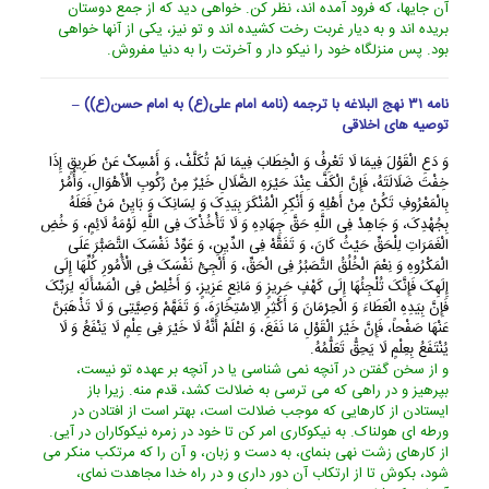
آن جایها، که فرود آمده اند، نظر کن. خواهى دید که از جمع دوستان
بریده اند و به دیار غربت رخت کشیده اند و تو نیز، یکى از آنها خواهى
بود. پس منزلگاه خود را نیکو دار و آخرتت را به دنیا مفروش.
نامه ۳۱ نهج البلاغه با ترجمه (نامه امام علی(ع) به امام حسن(ع)) –
توصیه های اخلاقی
وَ دَعِ الْقَوْلَ فِیمَا لَا تَعْرِفُ وَ الْخِطَابَ فِیمَا لَمْ تُکَلَّفْ، وَ أَمْسِکْ عَنْ طَرِیقٍ إِذَا
خِفْتَ ضَلَالَتَهُ، فَإِنَّ الْکَفَّ عِنْدَ حَیْرَهِ الضَّلَالِ خَیْرٌ مِنْ رُکُوبِ الْأَهْوَالِ، وَأْمُرْ
بِالْمَعْرُوفِ تَکُنْ مِنْ أَهْلِهِ وَ أَنْکِرِ الْمُنْکَرَ بِیَدِکَ وَ لِسَانِکَ وَ بَایِنْ مَنْ فَعَلَهُ
بِجُهْدِکَ، وَ جَاهِدْ فِی اللَّهِ حَقَّ جِهَادِهِ وَ لَا تَأْخُذْکَ فِی اللَّهِ لَوْمَهُ لَائِمٍ، وَ خُضِ
الْغَمَرَاتِ لِلْحَقِّ حَیْثُ کَانَ، وَ تَفَقَّهْ فِی الدِّینِ، وَ عَوِّدْ نَفْسَکَ التَّصَبُّرَ عَلَى
الْمَکْرُوهِ وَ نِعْمَ الْخُلُقُ التَّصَبُرُ فِی الْحَقِّ، وَ أَلْجِئْ نَفْسَکَ فِی الْأُمُورِ کُلِّهَا إِلَى
إِلَهِکَ فَإِنَّکَ تُلْجِئُهَا إِلَى کَهْفٍ حَرِیزٍ وَ مَانِعٍ عَزِیزٍ، وَ أَخْلِصْ فِی الْمَسْأَلَهِ لِرَبِّکَ
فَإِنَّ بِیَدِهِ الْعَطَاءَ وَ الْحِرْمَانَ وَ أَکْثِرِ الِاسْتِخَارَهَ، وَ تَفَهَّمْ وَصِیَّتِی وَ لَا تَذْهَبَنَّ
عَنْهَا صَفْحاً، فَإِنَّ خَیْرَ الْقَوْلِ مَا نَفَعَ، وَ اعْلَمْ أَنَّهُ لَا خَیْرَ فِی عِلْمٍ لَا یَنْفَعُ وَ لَا
یُنْتَفَعُ بِعِلْمٍ لَا یَحِقُّ تَعَلُّمُهُ.
و از سخن گفتن در آنچه نمى شناسى یا در آنچه بر عهده تو نیست،
بپرهیز و در راهى که مى ترسى به ضلالت کشد، قدم منه. زیرا باز
ایستادن از کارهایى که موجب ضلالت است، بهتر است از افتادن در
ورطه اى هولناک. به نیکوکارى امر کن تا خود در زمره نیکوکاران در آیى.
از کارهاى زشت نهى بنماى، به دست و زبان، و آن را که مرتکب منکر مى
شود، بکوش تا از ارتکاب آن دور دارى و در راه خدا مجاهدت نماى،