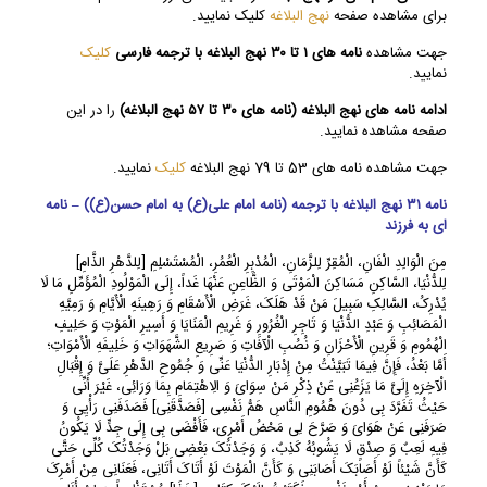
برای مشاهده صفحه
نهج البلاغه
کلیک نمایید.
جهت مشاهده
نامه های ۱ تا ۳۰ نهج البلاغه با ترجمه فارسی
کلیک
نمایید.
ادامه نامه های نهج البلاغه
(نامه های ۳۰ تا ۵۷ نهج البلاغه)
را در این
صفحه مشاهده نمایید.
جهت مشاهده نامه های 53 تا 79 نهج البلاغه
کلیک
نمایید.
نامه ۳۱ نهج البلاغه با ترجمه (نامه امام علی(ع) به امام حسن(ع)) – نامه
ای به فرزند
مِنَ الْوَالِدِ الْفَانِ، الْمُقِرِّ لِلزَّمَانِ، الْمُدْبِرِ الْعُمُرِ، الْمُسْتَسْلِمِ [لِلدَّهْرِ الذَّامِ]
لِلدُّنْیَا، السَّاکِنِ مَسَاکِنَ الْمَوْتَى وَ الظَّاعِنِ عَنْهَا غَداً، إِلَى الْمَوْلُودِ الْمُؤَمِّلِ مَا لَا
یُدْرِکُ، السَّالِکِ سَبِیلَ مَنْ قَدْ هَلَکَ، غَرَضِ الْأَسْقَامِ وَ رَهِینَهِ الْأَیَّامِ وَ رَمِیَّهِ
الْمَصَائِبِ وَ عَبْدِ الدُّنْیَا وَ تَاجِرِ الْغُرُورِ وَ غَرِیمِ الْمَنَایَا وَ أَسِیرِ الْمَوْتِ وَ حَلِیفِ
الْهُمُومِ وَ قَرِینِ الْأَحْزَانِ وَ نُصُبِ الْآفَاتِ وَ صَرِیعِ الشَّهَوَاتِ وَ خَلِیفَهِ الْأَمْوَاتِ؛
أَمَّا بَعْدُ، فَإِنَّ فِیمَا تَبَیَّنْتُ مِنْ إِدْبَارِ الدُّنْیَا عَنِّی وَ جُمُوحِ الدَّهْرِ عَلَیَّ وَ إِقْبَالِ
الْآخِرَهِ إِلَیَّ مَا یَزَعُنِی عَنْ ذِکْرِ مَنْ سِوَایَ وَ الِاهْتِمَامِ بِمَا وَرَائِی، غَیْرَ أَنِّی
حَیْثُ تَفَرَّدَ بِی دُونَ هُمُومِ النَّاسِ هَمُّ نَفْسِی [فَصَدَّقَنِی] فَصَدَفَنِی رَأْیِی وَ
صَرَفَنِی عَنْ هَوَایَ وَ صَرَّحَ لِی مَحْضُ أَمْرِی، فَأَفْضَى بِی إِلَى جِدٍّ لَا یَکُونُ
فِیهِ لَعِبٌ وَ صِدْقٍ لَا یَشُوبُهُ کَذِبٌ، وَ وَجَدْتُکَ بَعْضِی بَلْ وَجَدْتُکَ کُلِّی حَتَّى
کَأَنَّ شَیْئاً لَوْ أَصَابَکَ أَصَابَنِی وَ کَأَنَّ الْمَوْتَ لَوْ أَتَاکَ أَتَانِی، فَعَنَانِی مِنْ أَمْرِکَ