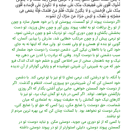
أَخُوکَ أَقْوَى عَلَى قَطِیعَتِکَ مِنْکَ عَلَى صِلَتِهِ وَ لَا تَکُونَنَّ عَلَى الْإِسَاءَهِ أَقْوَى
مِنْکَ عَلَى الْإِحْسَانِ، وَ لَا یَکْبُرَنَّ عَلَیْکَ ظُلْمُ مَنْ ظَلَمَکَ فَإِنَّهُ یَسْعَى فِی
مَضَرَّتِهِ وَ نَفْعِکَ، وَ لَیْسَ جَزَاءُ مَنْ سَرَّکَ أَنْ تَسُوءَه.
اگر دوستت پیوند از تو گسست، پیوستن او را بر خود هموار سازد و چون
از تو رخ برتافت تو به لطف پیوند روى آور و چون بخل ورزید، تو دست
بخشش بگشاى و چون دورى گزید، تو نزدیک شو و چون درشتى نمود،
تو نرمى پیش آر و چون مرتکب خطایى شد، عذرش را بپذیر، آنسان، که
گویى تو بنده او هستى و او ولى نعمت تو. ولى مباد که اینها نه به جاى
خود کنى یا با نااهلان نیکى کنى. دشمن دوست را دوست خود مشمار که
سبب دشمنى تو با دوست گردد. وقتى که برادرت را اندرز مى دهى چه
نیک و چه ناهنجار، سخن از سر اخلاص گوى و خشم خود اندک اندک فرو
خور که من به شیرینى آن شربتى ننوشیده ام و پایانى گواراتر از آن ندیده
ام.
با آنکه، با تو درشتى کند، نرمى نماى تا او نیز با تو نرمى کند. با دشمن
خود احسان کن که آن شیرینترین دو پیروزى است، انتقام و گذشت. اگر
از دوست خود گسستن خواهى، جایى براى آشتى بگذار که اگر روزى
بازگشتن خواهد، تواند. اگر کسى در باره تو گمان نیک برد، تو نیز با
کارهاى نیک خود گمانش را به حقیقت پیوند. به اعتمادى که میان
شماست، حق دوستت را ضایع مکن، زیرا کسى که حق او را ضایع کنى،
دیگر دوست تو نخواهد بود. با کسانت چنان کن که بى بهره ترین مردم از
تو نباشند.
با کسى که از تو دورى مى جوید، دوستى مکن. و نباید دوست تو در
گسستن پیوند دوستى، دلیلى استوارتر از تو در پیوند دوستى داشته