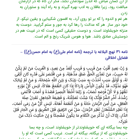
از آن کسان مباش که اندرز سودشان نکند، مگر آن گاه که در آزارشان
مبالغت رود، زیرا عاقلان به ادب بهره گیرند و به راه آیند و ستوران به
زدن.
هر غم و اندوه را که بر تو روى آرد، به افسون شکیبایى و یقین نیکو، از
خود دور ساز. هر که عدالت را رها کرد به جور و ستم گرایید. دوست به
منزله خویشاوند است. و دوست حقیقى کسى است که در غیبت هم در
دوستیش صادق باشد. هوا و هوس شریک رنج و الم است.
نامه ۳۱ نهج البلاغه با ترجمه (نامه امام علی(ع) به امام حسن(ع)) –
فضایل اخلاقی
وَ رُبَّ بَعِیدٍ أَقْرَبُ مِنْ قَرِیبٍ وَ قَرِیبٍ أَبْعَدُ مِنْ بَعِیدٍ، وَ الْغَرِیبُ مَنْ لَمْ یَکُنْ
لَهُ حَبِیبٌ، مَنْ تَعَدَّى الْحَقَّ ضَاقَ مَذْهَبُهُ، وَ مَنِ اقْتَصَرَ عَلَى قَدْرِهِ کَانَ أَبْقَى
لَهُ، وَ أَوْثَقُ سَبَبٍ أَخَذْتَ بِهِ سَبَبٌ بَیْنَکَ وَ بَیْنَ اللَّهِ سُبْحَانَهُ، وَ مَنْ لَمْ یُبَالِکَ
فَهُوَ عَدُوُّکَ، قَدْ یَکُونُ الْیَأْسُ إِدْرَاکاً إِذَا کَانَ الطَّمَعُ هَلَاکاً، لَیْسَ کُلُّ عَوْرَهٍ
تَظْهَرُ وَ لَا کُلُّ فُرْصَهٍ تُصَابُ، وَ رُبَّمَا أَخْطَأَ الْبَصِیرُ قَصْدَهُ وَ أَصَابَ الْأَعْمَى
رُشْدَهُ، أَخِّرِ الشَّرَّ فَإِنَّکَ إِذَا شِئْتَ تَعَجَّلْتَهُ، وَ قَطِیعَهُ الْجَاهِلِ تَعْدِلُ صِلَهَ
الْعَاقِلِ، مَنْ أَمِنَ الزَّمَانَ خَانَهُ وَ مَنْ أَعْظَمَهُ أَهَانَهُ، لَیْسَ کُلُّ مَنْ رَمَى أَصَابَ،
إِذَا تَغَیَّرَ السُّلْطَانُ تَغَیَّرَ الزَّمَانُ، سَلْ عَنِ الرَّفِیقِ قَبْلَ الطَّرِیقِ وَ عَنِ الْجَارِ قَبْلَ
الدَّارِ، إِیَّاکَ أَنْ تَذْکُرَ مِنَ الْکَلَامِ مَا یَکُونُ مُضْحِکاً وَ إِنْ حَکَیْتَ ذَلِکَ عَنْ
غَیْرِک.
چه بسا بیگانه اى که خویشاوندتر از خویشاوند است، و چه بسا
خویشاوندى که از بیگانه، بیگانه تر است. غریب کسى است که او را