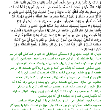
وَ إِیَّاکَ أَنْ تَغْتَرَّ بِمَا تَرَى مِنْ إِخْلَادِ أَهْلِ الدُّنْیَا إِلَیْهَا وَ تَکَالُبِهِمْ عَلَیْهَا، فَقَدْ
نَبَّأَکَ اللَّهُ عَنْهَا وَ [نَعَتَتْ لَکَ نَفْسَهَا] نَعَتْ هِیَ لَکَ عَنْ نَفْسِهَا وَ تَکَشَّفَتْ لَکَ
عَنْ مَسَاوِیهَا، فَإِنَّمَا أَهْلُهَا کِلَابٌ عَاوِیَهٌ وَ سِبَاعٌ ضَارِیَهٌ، یَهِرُّ بَعْضُهَا عَلَى بَعْضٍ وَ
یَأْکُلُ عَزِیزُهَا ذَلِیلَهَا وَ یَقْهَرُ کَبِیرُهَا صَغِیرَهَا، نَعَمٌ مُعَقَّلَهٌ وَ أُخْرَى مُهْمَلَهٌ، قَدْ
أَضَلَّتْ عُقُولَهَا وَ رَکِبَتْ مَجْهُولَهَا، سُرُوحُ عَاهَهٍ بِوَادٍ وَعْثٍ، لَیْسَ لَهَا رَاعٍ
یُقِیمُهَا وَ لَا مُسِیمٌ یُسِیمُهَا، سَلَکَتْ بِهِمُ الدُّنْیَا طَرِیقَ الْعَمَى وَ أَخَذَتْ
بِأَبْصَارِهِمْ عَنْ مَنَارِ الْهُدَى، فَتَاهُوا فِی حَیْرَتِهَا وَ غَرِقُوا فِی نِعْمَتِهَا وَ اتَّخَذُوهَا
رَبّاً فَلَعِبَتْ بِهِمْ وَ لَعِبُوا بِهَا وَ نَسُوا مَا وَرَاءَهَا. رُوَیْداً، یُسْفِرُ الظَّلَامُ کَأَنْ قَدْ
وَرَدَتِ الْأَظْعَانُ، یُوشِکُ مَنْ أَسْرَعَ أَنْ یَلْحَقَ. وَ اعْلَمْ یَا بُنَیَّ أَنَّ مَنْ کَانَتْ
مَطِیَّتُهُ اللَّیْلَ وَ النَّهَارَ فَإِنَّهُ یُسَارُ بِهِ وَ إِنْ کَانَ وَاقِفاً، وَ یَقْطَعُ الْمَسَافَهَ وَ إِنْ
کَانَ مُقِیماً وَادِعا.
زنهار، که فریب نخورى از دلبستگى دنیاداران به دنیا و کشاکش آنها بر سر
دنیا. زیرا خداوند تو را از آن خبر داده است و دنیا خود، خویشتن را براى
تو توصیف کرده است و از بدیهاى خود پرده برگرفته است. دنیاطلبان
چون سگانى هستند که بانگ مى کنند و چون درندگانى هستند که بر سر
طعمه از روى خشم زوزه مى کشند و آنکه نیرومندتر است، آن را که
ناتوان تر است، مى خورد و آنکه بزرگتر است، آن را که خردتر است،
مغلوب مى سازد، ستورانى هستند برخى پاى بسته و برخى رها شده که
عقل خود را از دست داده اند و رهسپار بیراهه اند. آنان را در بیابانى
درشتناک و صعب رها کرده اند تا گیاه آفت و زیان بچرند. شبانى ندارند
که نگهداریشان کند و نه چراننده اى که بچراندشان.
دنیا به کوره راهشان مى راند و دیدگانشان را از فروغ چراغ هدایت
محروم داشته. سرگردان در بیراهه اند ولى غرق در نعمت. دنیا را پروردگار