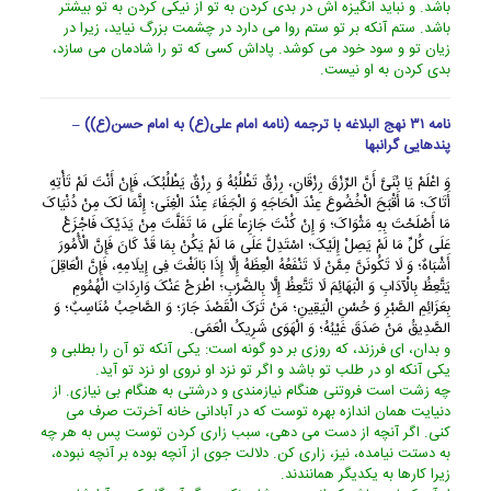
باشد. و نباید انگیزه اش در بدى کردن به تو از نیکى کردن به تو بیشتر
باشد. ستم آنکه بر تو ستم روا مى دارد در چشمت بزرگ نیاید، زیرا در
زیان تو و سود خود مى کوشد. پاداش کسى که تو را شادمان مى سازد،
بدى کردن به او نیست.
نامه ۳۱ نهج البلاغه با ترجمه (نامه امام علی(ع) به امام حسن(ع)) –
پندهایی گرانبها
وَ اعْلَمْ یَا بُنَیَّ أَنَّ الرِّزْقَ رِزْقَانِ، رِزْقٌ تَطْلُبُهُ وَ رِزْقٌ یَطْلُبُکَ، فَإِنْ أَنْتَ لَمْ تَأْتِهِ
أَتَاکَ؛ مَا أَقْبَحَ الْخُضُوعَ عِنْدَ الْحَاجَهِ وَ الْجَفَاءَ عِنْدَ الْغِنَى؛ إِنَّمَا لَکَ مِنْ دُنْیَاکَ
مَا أَصْلَحْتَ بِهِ مَثْوَاکَ؛ وَ إِنْ کُنْتَ جَازِعاً عَلَى مَا تَفَلَّتَ مِنْ یَدَیْکَ فَاجْزَعْ
عَلَى کُلِّ مَا لَمْ یَصِلْ إِلَیْکَ؛ اسْتَدِلَّ عَلَى مَا لَمْ یَکُنْ بِمَا قَدْ کَانَ فَإِنَّ الْأُمُورَ
أَشْبَاهٌ؛ وَ لَا تَکُونَنَّ مِمَّنْ لَا تَنْفَعُهُ الْعِظَهُ إِلَّا إِذَا بَالَغْتَ فِی إِیلَامِهِ، فَإِنَّ الْعَاقِلَ
یَتَّعِظُ بِالْآدَابِ وَ الْبَهَائِمَ لَا تَتَّعِظُ إِلَّا بِالضَّرْبِ؛ اطْرَحْ عَنْکَ وَارِدَاتِ الْهُمُومِ
بِعَزَائِمِ الصَّبْرِ وَ حُسْنِ الْیَقِینِ؛ مَنْ تَرَکَ الْقَصْدَ جَارَ؛ وَ الصَّاحِبُ مُنَاسِبٌ؛ وَ
الصَّدِیقُ مَنْ صَدَقَ غَیْبُهُ؛ وَ الْهَوَى شَرِیکُ الْعَمَى.
و بدان، اى فرزند، که روزى بر دو گونه است: یکى آنکه تو آن را بطلبى و
یکى آنکه او در طلب تو باشد و اگر تو نزد او نروى او نزد تو آید.
چه زشت است فروتنى هنگام نیازمندى و درشتى به هنگام بى نیازى. از
دنیایت همان اندازه بهره توست که در آبادانى خانه آخرتت صرف مى
کنى. اگر آنچه از دست مى دهى، سبب زارى کردن توست پس به هر چه
به دستت نیامده، نیز، زارى کن. دلالت جوى از آنچه بوده بر آنچه نبوده،
زیرا کارها به یکدیگر همانندند.