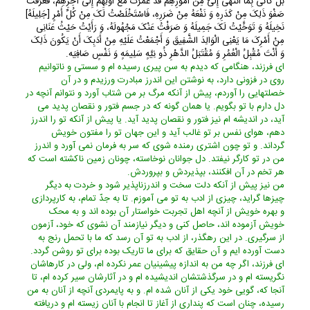
بَلْ کَأَنِّی بِمَا انْتَهَى إِلَیَّ مِنْ أُمُورِهِمْ قَدْ عُمِّرْتُ مَعَ أَوَّلِهِمْ إِلَى آخِرِهِمْ، فَعَرَفْتُ
صَفْوَ ذَلِکَ مِنْ کَدَرِهِ وَ نَفْعَهُ مِنْ ضَرَرِهِ، فَاسْتَخْلَصْتُ لَکَ مِنْ کُلِّ أَمْرٍ [جَلِیلَهُ]
نَخِیلَهُ وَ تَوَخَّیْتُ لَکَ جَمِیلَهُ وَ صَرَفْتُ عَنْکَ مَجْهُولَهُ، وَ رَأَیْتُ حَیْثُ عَنَانِی
مِنْ أَمْرِکَ مَا یَعْنِی الْوَالِدَ الشَّفِیقَ وَ أَجْمَعْتُ عَلَیْهِ مِنْ أَدَبِکَ أَنْ یَکُونَ ذَلِکَ
وَ أَنْتَ مُقْبِلُ الْعُمُرِ وَ مُقْتَبَلُ الدَّهْرِ ذُو نِیَّهٍ سَلِیمَهٍ وَ نَفْسٍ صَافِیَه.
اى فرزند، هنگامى که دیدم به سن پیرى رسیده ام و سستى و ناتوانیم
روى در فزونى دارد، به نوشتن این اندرز مبادرت ورزیدم و در آن
خصلتهایى را آوردم، پیش از آنکه مرگ بر من شتاب آورد و نتوانم آنچه در
دل دارم با تو بگویم. یا همان گونه که در جسم فتور و نقصان پدید مى
آید، در اندیشه ام نیز فتور و نقصان پدید آید. یا پیش از آنکه تو را اندرز
دهم، هواى نفس بر تو غالب آید و این جهان تو را مفتون خویش
گرداند. و تو چون اشترى رمنده شوى که سر به فرمان نمى آورد و اندرز
من در تو کارگر نیفتد. دل جوانان نوخاسته، چونان زمین ناکشته است که
هر تخم در آن افکنند، بپذیردش و بپروردش.
من نیز پیش از آنکه دلت سخت و اندرزناپذیر شود و خردت به دیگر
چیزها گراید، چیزى از ادب به تو مى آموزم. تا به جدّ تمام، به کارپردازى
و بهره خویش از آنچه اهل تجربت خواستار آن بوده اند و به محک
خویش آزموده اند، حاصل کنى و دیگر نیازمند آن نشوى که خود، آزمون
از سرگیرى. در این رهگذر، از ادب به تو آن رسد که ما با تحمل رنج به
دست آورده ایم و آن حقایق که براى ما تاریک بوده براى تو روشن گردد.
اى فرزند، اگر چه من به اندازه پیشینیان عمر نکرده ام، ولى در کارهاشان
نگریسته ام و در سرگذشتشان اندیشیده ام و در آثارشان سیر کرده ام، تا
آنجا که، گویى خود یکى از آنان شده ام. و به پایمردى آنچه از آنان به من
رسیده، چنان است که پندارى از آغاز تا انجام با آنان زیسته ام و دریافته