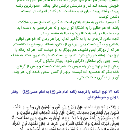
دوستى نباشد. هر که از حق تجاوز کند به تنگنا افتد. هر کس به مقدار
خویش بسنده کند قدر و منزلتش برایش باقى بماند. استوارترین رشته
پیوند، رشته پیوند میان تو و خداست. هر که در اندیشه تو نیست،
دشمن توست.
گاه نومید ماندن به منزله یافتن است هنگامى که طمع سبب هلاکت
باشد. نه هر خللى را به آشکارا توان دید و نه هر فرصتى به دست آید.
چه بسا بینا در راه، به خطا رود و نابینا به مقصد رسد.
انجام دادن کارهاى بد را به تأخیر انداز، زیرا هر زمان که خواهى توانى
بشتابى و به آن دست یابى. بریدن از نادان، همانند پیوستن به داناست.
هر که از روزگار ایمن نشیند، هم روزگار به او خیانت کند. هر که زمانه را
ارج نهد، زمانه خوارش دارد. نه چنان است که هر که تیرى افکند به هدف
رسد. چون رأى سلطان دگرگون شود، روزگار دگرگون گردد.
پیش از قدم نهادن در راه بپرس که همراهت کیست و پیش از گرفتن
خانه بنگر که همسایه ات کیست. زنهار از گفتن سخن خنده آور، هر چند،
آن را از دیگرى حکایت کنى.
نامه ۳۱ نهج البلاغه با ترجمه (نامه امام علی(ع) به امام حسن(ع)) – رفتار
با زنان و خویشاوندان
وَ إِیَّاکَ وَ مُشَاوَرَهَ النِّسَاءِ، فَإِنَّ رَأْیَهُنَّ إِلَى أَفْنٍ وَ عَزْمَهُنَّ إِلَى وَهْنٍ، وَ اکْفُفْ
عَلَیْهِنَّ مِنْ أَبْصَارِهِنَّ بِحِجَابِکَ إِیَّاهُنَّ، فَإِنَّ شِدَّهَ الْحِجَابِ أَبْقَى عَلَیْهِنَّ؛ وَ
لَیْسَ خُرُوجُهُنَّ بِأَشَدَّ مِنْ إِدْخَالِکَ مَنْ لَا یُوثَقُ بِهِ عَلَیْهِنَّ، وَ إِنِ اسْتَطَعْتَ أَلَّا
یَعْرِفْنَ غَیْرَکَ فَافْعَلْ؛ وَ لَا تُمَلِّکِ الْمَرْأَهَ مِنْ أَمْرِهَا مَا جَاوَزَ نَفْسَهَا، فَإِنَّ الْمَرْأَهَ
رَیْحَانَهٌ وَ لَیْسَتْ بِقَهْرَمَانَهٍ؛ وَ لَا تَعْدُ بِکَرَامَتِهَا نَفْسَهَا وَ لَا تُطْمِعْهَا فِی أَنْ