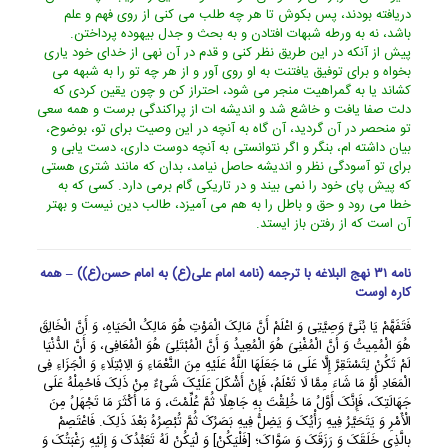
دریافته بودند، پس بکوش تا هر چه طلب مى کنى از روى فهم و علم
باشد، نه به ورطه شبهات افتادن و به بحث و جدل بیهوده پرداختن.
پیش از آنکه در این طریق نظر کنى و قدم در آن نهى از خداى خود یارى
بخواه و براى توفیق یافتنت به او روى آور و از هر چه تو را به شبهه مى
کشاند یا به گمراهیت منجر مى شود، احتراز کن و چون یقین کردى که
دلت صفا یافت و خاشع شد و اندیشه ات از پراکندگى برست و همه سعى
تو منحصر در آن گردید، آن گاه به آنچه در این وصیت براى تو، بوضوح،
بیان داشته ام، بنگر و اگر نتوانستى به آنچه دوست دارى، دست یابى و
براى تو آسودگى نظر و اندیشه حاصل نیامد، بدان که مانند شترى هستى
که پیش پاى خود را نمى بیند و در تاریکى گام برمى دارد. کسى که به
خطا مى رود و حق و باطل را به هم مى آمیزد، طالب دین نیست و بهتر
آن است که از رفتن باز ایستد.
نامه ۳۱ نهج البلاغه با ترجمه (نامه امام علی(ع) به امام حسن(ع)) – همه
کاره اوست
فَتَفَهَّمْ یَا بُنَیَّ وَصِیَّتِی وَ اعْلَمْ أَنَّ مَالِکَ الْمَوْتِ هُوَ مَالِکُ الْحَیَاهِ، وَ أَنَّ الْخَالِقَ
هُوَ الْمُمِیتُ وَ أَنَّ الْمُفْنِیَ هُوَ الْمُعِیدُ وَ أَنَّ الْمُبْتَلِیَ هُوَ الْمُعَافِی، وَ أَنَّ الدُّنْیَا
لَمْ تَکُنْ لِتَسْتَقِرَّ إِلَّا عَلَى مَا جَعَلَهَا اللَّهُ عَلَیْهِ مِنَ النَّعْمَاءِ وَ الِابْتِلَاءِ وَ الْجَزَاءِ فِی
الْمَعَادِ أَوْ مَا شَاءَ مِمَّا لَا تَعْلَمُ، فَإِنْ أَشْکَلَ عَلَیْکَ شَیْءٌ مِنْ ذَلِکَ فَاحْمِلْهُ عَلَى
جَهَالَتِکَ، فَإِنَّکَ أَوَّلُ مَا خُلِقْتَ بِهِ جَاهِلًا ثُمَّ عُلِّمْتَ، وَ مَا أَکْثَرَ مَا تَجْهَلُ مِنَ
الْأَمْرِ وَ یَتَحَیَّرُ فِیهِ رَأْیُکَ وَ یَضِلُّ فِیهِ بَصَرُکَ ثُمَّ تُبْصِرُهُ بَعْدَ ذَلِکَ. فَاعْتَصِمْ
بِالَّذِی خَلَقَکَ وَ رَزَقَکَ وَ سَوَّاکَ؛ [فَلْیَکُنْ] وَ لْیَکُنْ لَهُ تَعَبُّدُکَ وَ إِلَیْهِ رَغْبَتُکَ وَ