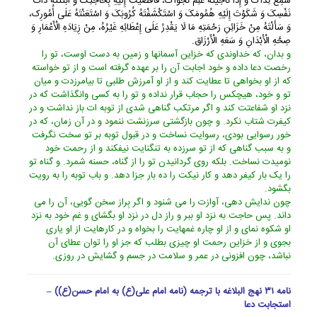
سَمِعَ نِدَاکَ وَ إِذَا نَاجَیْتَهُ عَلِمَ نَجْوَاکَ، فَأَفْضَیْتَ إِلَیْهِ بِحَاجَتِکَ وَ أَبْثَثْتَهُ ذَاتَ
نَفْسِکَ وَ شَکَوْتَ إِلَیْهِ هُمُومَکَ وَ اسْتَکْشَفْتَهُ کُرُوبَکَ وَ اسْتَعَنْتَهُ عَلَى أُمُورِک،
وَ سَأَلْتَهُ مِنْ خَزَائِنِ رَحْمَتِهِ مَا لَا یَقْدِرُ عَلَى إِعْطَائِهِ غَیْرُهُ، مِنْ زِیَادَهِ الْأَعْمَارِ وَ
صِحَّهِ الْأَبْدَانِ وَ سَعَهِ الْأَرْزَاق‏.
و بدان، که خداوندى که خزاین آسمانها و زمین به دست اوست، تو را
رخصت دعا داده و خود اجابت آن را بر عهده گرفته است و از تو خواسته
که از او بخواهى تا عطایت کند و از او آمرزش طلبى تا بیامرزدت و میان
تو و خود، هیچکس را حجاب قرار نداده و تو را به کسى وانگذاشت که در
نزد او شفاعتت کند و اگر مرتکب گناهى شدى از توبه ات باز نداشت و در
کیفرت شتاب نکرد. و چون بازگشتى سرزنشت ننمود و در آن زمان، که در
خور رسوایى بودى، رسوایت نساخت و در قبول توبه بر تو سخت نگرفت
و به سبب گناهى که از تو سرزده به تنگنایت نیفکند و از رحمت خود
نومیدت نساخت. بلکه روى گردانیدن تو را از گناه، حسنه شمرد. و گناه تو
را یک بار کیفر دهد و کار نیکت را ده بار جزا دهد. و باب توبه را به رویت
بگشود.
چون ندایش دهى، آوازت را مى شنود و اگر بِراز سخن گویى، آن را مى
داند. پس حاجت به نزد او ببر و راز دل در نزد او بگشاى و غم خود به نزد
او شکوه نماى و از او چاره غمهایت را بخواه و در کارهایت از او یارى
بجوى و از خزاین رحمت او چیزى بطلب که جز او را توان عطاى آن
نباشد، چون افزونى در عمر و سلامت در جسم و گشایش در روزى.
نامه ۳۱ نهج البلاغه با ترجمه (نامه امام علی(ع) به امام حسن(ع)) –
استجابت دعا