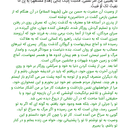
مَا یَعْنِینِی مِنْ أَمْرِ نَفْسِی، فَکَتَبْتُ إِلَیْکَ کِتَابِی [هَذَا] مُسْتَظْهِراً بِهِ إِنْ أَنَا
بَقِیتُ لَکَ أَوْ فَنِیتُ.
از وصیت آن حضرت به حسن بن على (علیهما السلام) در آن هنگام که از
صفین بازمى گشت در «حاضرین» نوشته است.
از پدرى در آستانه فنا و معترف به گذشت زمان، که عمرش روى در رفتن
دارد و تسلیم گردش روزگار شده، نکوهش کننده جهان، جاى گیرنده در
سراى مردگان، که فردا از آنجا رخت برمى بندد، به فرزند خود که آرزومند
چیزى است که به دست نیاید، راهرو راه کسانى است که به هلاکت
رسیده اند و آماج بیماریهاست و گروگان گذشت روزگار. پسرى که تیرهاى
مصائب به سوى او روان است، بنده دنیاست و سوداگر فریب، و وامدار
مرگ و اسیر نیستى است و هم پیمان اندوه ها و همسر غمهاست، آماج
آفات و زمین خورده شهوات و جانشین مردگان است.
اما بعد. من از پشت کردن دنیا به خود و سرکشى روزگار بر خود و روى
آوردن آخرت به سوى خود، دریافتم که باید در اندیشه خویش باشم و از
یاد دیگران منصرف گردم و از توجه به آنچه پشت سر مى گذارم باز ایستم
و هر چند، غمخوار مردم هستم، غم خود نیز بخورم و این غمخوارى خود،
مرا از خواهشهاى نفس بازداشت و حقیقت کار مرا بر من آشکار ساخت و
به کوشش و تلاشم برانگیخت کوششى که در آن بازیچه اى نبود و با
حقیقتى آشنا ساخت که در آن نشانى از دروغ دیده نمى شد.
تو را جزئى از خود، بلکه همه وجود خود یافتم، به گونه اى که اگر به تو
آسیبى رسد، چنان است که به من رسیده و اگر مرگ به سراغ تو آید،
گویى به سراغ من آمده است. کار تو را چون کار خود دانستم و این
وصیت به تو نوشتم تا تو را پشتیبانى بود، خواه من زنده بمانم و در کنار
تو باشم، یا بمیرم.