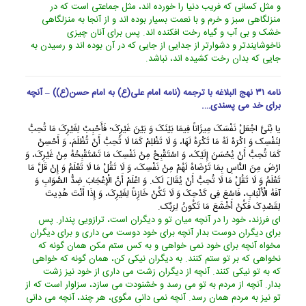
و مثل کسانى که فریب دنیا را خورده اند، مثل جماعتى است که در
منزلگاهى سبز و خرم و با نعمت بسیار بوده اند و از آنجا به منزلگاهى
خشک و بى آب و گیاه رخت افکنده اند. پس براى آنان چیزى
ناخوشایندتر و دشوارتر از جدایى از جایى که در آن بوده اند و رسیدن به
جایى که بدان رخت کشیده اند، نباشد.
نامه ۳۱ نهج البلاغه با ترجمه (نامه امام علی(ع) به امام حسن(ع)) – آنچه
برای خد می پسندی….
یا بُنَیَّ اجْعَلْ نَفْسَکَ مِیزَاناً فِیمَا بَیْنَکَ وَ بَیْنَ غَیْرِکَ؛ فَأَحْبِبْ لِغَیْرِکَ مَا تُحِبُّ
لِنَفْسِک وَ اکْرَهْ لَهُ مَا تَکْرَهُ لَهَا، وَ لَا تَظْلِمْ کَمَا لَا تُحِبُّ أَنْ تُظْلَمَ، وَ أَحْسِنْ
کَمَا تُحِبُّ أَنْ یُحْسَنَ إِلَیْکَ، وَ اسْتَقْبِحْ مِنْ نَفْسِکَ مَا تَسْتَقْبِحُهُ مِنْ غَیْرِکَ، وَ
ارْضَ مِنَ النَّاسِ بِمَا تَرْضَاهُ لَهُمْ مِنْ نَفْسِکَ، وَ لَا تَقُلْ مَا لَا تَعْلَمُ وَ إِنْ قَلَّ مَا
تَعْلَمُ وَ لَا تَقُلْ مَا لَا تُحِبُّ أَنْ یُقَالَ لَکَ. وَ اعْلَمْ أَنَّ الْإِعْجَابَ ضِدُّ الصَّوَابِ وَ
آفَهُ الْأَلْبَابِ، فَاسْعَ فِی کَدْحِکَ وَ لَا تَکُنْ خَازِناً لِغَیْرِکَ، وَ إِذَا أَنْتَ هُدِیتَ
لِقَصْدِکَ فَکُنْ أَخْشَعَ مَا تَکُونُ لِرَبِّک.
اى فرزند، خود را در آنچه میان تو و دیگران است، ترازویى پندار. پس
براى دیگران دوست بدار آنچه براى خود دوست مى دارى و براى دیگران
مخواه آنچه براى خود نمى خواهى و به کس ستم مکن همان گونه که
نخواهى که بر تو ستم کنند. به دیگران نیکى کن، همان گونه که خواهى
که به تو نیکى کنند. آنچه از دیگران زشت مى دارى از خود نیز زشت
بدار. آنچه از مردم به تو مى رسد و خشنودت مى سازد، سزاوار است که از
تو نیز به مردم همان رسد. آنچه نمى دانى مگوى، هر چند، آنچه مى دانى