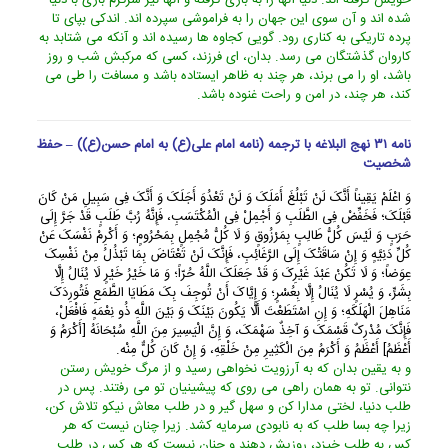
خویش گرفته اند. دنیا آنها را به بازى گرفته و آنها نیز سرگرم بازى با دنیا
شده اند و آن سوى این جهان را به فراموشى سپرده اند. اندکى بپاى تا
پرده تاریکى به کنارى رود. گویى کجاوه ها رسیده اند و آنکه مى شتابد به
کاروان گذشتگان مى رسد. بدان، اى فرزند، کسى که مرکبش شب و روز
باشد، او را مى برند، هر چند به ظاهر ایستاده باشد و مسافت را طى مى
کند، هر چند، در امن و راحت غنوده باشد.
نامه ۳۱ نهج البلاغه با ترجمه (نامه امام علی(ع) به امام حسن(ع)) – حفظ
شخصیت
وَ اعْلَمْ یَقِیناً أَنَّکَ لَنْ تَبْلُغَ أَمَلَکَ وَ لَنْ تَعْدُوَ أَجَلَکَ وَ أَنَّکَ فِی سَبِیلِ مَنْ کَانَ
قَبْلَکَ؛ فَخَفِّضْ فِی الطَّلَبِ وَ أَجْمِلْ فِی الْمُکْتَسَبِ، فَإِنَّهُ رُبَّ طَلَبٍ قَدْ جَرَّ إِلَى
حَرَبٍ وَ لَیْسَ کُلُّ طَالِبٍ بِمَرْزُوقٍ وَ لَا کُلُّ مُجْمِلٍ بِمَحْرُومٍ؛ وَ أَکْرِمْ نَفْسَکَ عَنْ
کُلِّ دَنِیَّهٍ وَ إِنْ سَاقَتْکَ إِلَى الرَّغَائِبِ، فَإِنَّکَ لَنْ تَعْتَاضَ بِمَا تَبْذُلُ مِنْ نَفْسِکَ
عِوَضاً؛ وَ لَا تَکُنْ عَبْدَ غَیْرِکَ وَ قَدْ جَعَلَکَ اللَّهُ حُرّاً؛ وَ مَا خَیْرُ خَیْرٍ لَا یُنَالُ إِلَّا
بِشَرٍّ، وَ یُسْرٍ لَا یُنَالُ إِلَّا بِعُسْرٍ؛ وَ إِیَّاکَ أَنْ تُوجِفَ بِکَ مَطَایَا الطَّمَعِ فَتُورِدَکَ
مَنَاهِلَ الْهَلَکَهِ؛ وَ إِنِ اسْتَطَعْتَ أَلَّا یَکُونَ بَیْنَکَ وَ بَیْنَ اللَّهِ ذُو نِعْمَهٍ فَافْعَلْ،
فَإِنَّکَ مُدْرِکٌ قَسْمَکَ وَ آخِذٌ سَهْمَکَ، وَ إِنَّ الْیَسِیرَ مِنَ اللَّهِ سُبْحَانَهُ [أَکْرَمُ وَ
أَعْظَمُ] أَعْظَمُ وَ أَکْرَمُ مِنَ الْکَثِیرِ مِنْ خَلْقِهِ، وَ إِنْ کَانَ کُلٌّ مِنْه.
و به یقین بدان که به آرزویت نخواهى رسید و از مرگ خویش رستن
نتوانى. تو به همان راهى مى روى که پیشینیان تو مى رفتند. پس در
طلب دنیا، لختى مدارا کن و سهل گیر و در طلب معاش نیکو تلاش کن،
زیرا چه بسا طلب که به نابودى سرمایه کشد. زیرا چنان نیست که هر
کس به طلب خیزد، روزیش دهند و چنان نیست که هر کس در طلب