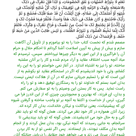
تَعَلُّمٍ لَا بِتَوَرُّطِ الشُّبُهَاتِ وَ عُلَقِ الْخُصُومَاتِ، وَ ابْدَأْ قَبْلَ نَظَرِکَ فِی ذَلِکَ
بِالاسْتِعَانَهِ بِإِلَهِکَ وَ الرَّغْبَهِ إِلَیْهِ فِی تَوْفِیقِکَ وَ تَرْکِ کُلِّ شَائِبَهٍ أَوْلَجَتْکَ فِی
شُبْهَهٍ أَوْ أَسْلَمَتْکَ إِلَى ضَلَالَهٍ، فَإِنْ أَیْقَنْتَ أَنْ قَدْ صَفَا قَلْبُکَ فَخَشَعَ وَ تَمَّ
رَأْیُکَ فَاجْتَمَعَ وَ کَانَ هَمُّکَ فِی ذَلِکَ هَمّاً وَاحِداً، فَانْظُرْ فِیمَا فَسَّرْتُ لَکَ وَ
إِنْ [أَنْتَ] لَمْ یَجْتَمِعْ لَکَ مَا تُحِبُّ مِنْ نَفْسِکَ وَ فَرَاغِ نَظَرِکَ وَ فِکْرِکَ، فَاعْلَمْ
أَنَّکَ إِنَّمَا تَخْبِطُ الْعَشْوَاءَ وَ تَتَوَرَّطُ الظَّلْمَاءَ، وَ لَیْسَ طَالِبُ الدِّینِ مَنْ خَبَطَ أَوْ
خَلَطَ، وَ الْإِمْسَاکُ عَنْ ذَلِکَ أَمْثَل.
مصمم شدم که نخست کتاب خدا را به تو بیاموزم و از تأویل آن آگاهت
سازم و بیش از پیش به آیین اسلامت آشنا گردانم تا احکام حلال و حرام
آن را فراگیرى و از این امور به دیگر چیزها نپرداختم. سپس، ترسیدم که
مباد آنچه سبب اختلاف عقاید و آراء مردم شده و کار را بر آنان مشتبه
ساخته، تو را نیز به اشتباه اندازد. در آغاز نمى خواستم تو را به این راه
کشانم، ولى با خود اندیشیدم که اگر در استحکام عقاید تو بکوشم به از
این است که تو را تسلیم جریانى سازم که در آن از هلاکت ایمنى نیست.
بدان امید بستم که خداوند تو را به رستگارى توفیق دهد و تو را راه
راست نماید. پس به کار بستن این وصیتم را به تو سفارش مى کنم.
و بدان، اى فرزند، که بهترین و محبوبترین چیزى که از این اندرز فرا مى
گیرى، ترس از خداست و اکتفا به آنچه بر تو واجب ساخته و گرفتن شیوه
اى که پیشینیانت، یعنى نیاکانت و نیکان خاندانت، بدان کار کرده اند.
زیرا، آنان همواره در کار خود نظر مى کردند، همان گونه که تو باید نظر
کنى و به حال خود مى اندیشیدند، همان گونه که تو باید بیندیشى تا
سرانجام، به جایى رسیدند که آنچه نیکى بود، بدان عمل کردند و از انجام
آنچه بدان مکلف نبودند، باز ایستادند. پس اگر نفس تو از به کار بردن
شیوه آنان سرباز مى زند و مى خواهد خود حقایق را دریابد، چنانکه آنان