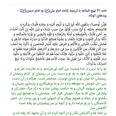
نامه ۳۱ نهج البلاغه با ترجمه (نامه امام علی(ع) به امام حسن(ع)) –
پندهای کوتاه
فَإِنِّی أُوصِیکَ بِتَقْوَى اللَّهِ أَیْ بُنَیَّ وَ لُزُومِ أَمْرِهِ وَ عِمَارَهِ قَلْبِکَ بِذِکْرِهِ وَ
الِاعْتِصَامِ بِحَبْلِهِ، وَ أَیُّ سَبَبٍ أَوْثَقُ مِنْ سَبَبٍ بَیْنَکَ وَ بَیْنَ اللَّهِ إِنْ أَنْتَ أَخَذْتَ
بِهِ. أَحْیِ قَلْبَکَ بِالْمَوْعِظَهِ وَ أَمِتْهُ بِالزَّهَادَهِ وَ قَوِّهِ بِالْیَقِینِ وَ نَوِّرْهُ بِالْحِکْمَهِ وَ
ذَلِّلْهُ بِذِکْرِ الْمَوْتِ وَ قَرِّرْهُ بِالْفَنَاءِ وَ بَصِّرْهُ فَجَائِعَ الدُّنْیَا وَ حَذِّرْهُ صَوْلَهَ الدَّهْرِ وَ
فُحْشَ تَقَلُّبِ اللَّیَالِی وَ الْأَیَّامِ وَ اعْرِضْ عَلَیْهِ أَخْبَارَ الْمَاضِینَ وَ ذَکِّرْهُ بِمَا أَصَابَ
مَنْ کَانَ قَبْلَکَ مِنَ الْأَوَّلِینَ وَ سِرْ فِی دِیَارِهِمْ وَ آثَارِهِمْ، فَانْظُرْ فِیمَا فَعَلُوا وَ
عَمَّا انْتَقَلُوا وَ أَیْنَ حَلُّوا وَ نَزَلُوا، فَإِنَّکَ تَجِدُهُمْ قَدِ انْتَقَلُوا عَنِ الْأَحِبَّهِ وَ حَلُّوا
دیارَ الْغُرْبَهِ وَ کَأَنَّکَ عَنْ قَلِیلٍ قَدْ صِرْتَ کَأَحَدِهِمْ، فَأَصْلِحْ مَثْوَاکَ وَ لَا تَبِعْ
آخِرَتَکَ بِدُنْیَاکَ.
تو را به ترس از خدا وصیت مى کنم، اى فرزندم، و به ملازمت امر او و
آباد ساختن دل خود به یاد او و دست زدن در ریسمان او. کدام ریسمان از
ریسمانى که میان تو و خداى توست، محکمتر است، هرگاه در آن دست
زنى. دل خویش به موعظه زنده دار و به پرهیزگارى و پارسایى بمیران و
به یقین نیرومند گردان و به حکمت روشن ساز و به ذکر مرگ خوار کن و
وادارش نماى که به مرگ خویش اقرار کند. چشمش را به فجایع این دنیا
بگشاى و از حمله و هجوم روزگار و کژ تابیهاى شب و روز برحذر دار. اخبار
گذشتگان را بر او عرضه دار و از آنچه بر سر پیشینیان تو رفته است
آگاهش ساز.
بر خانه ها و آثارشان بگذر و در آنچه کرده اند و آن جایها، که رفته اند و