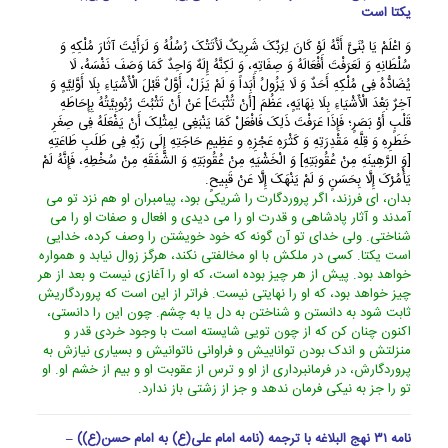
یکتا است
وَ اعْلَمْ یَا بُنَیَّ أَنَّهُ لَوْ کَانَ لِرَبِّکَ شَرِیکٌ لَأَتَتْکَ رُسُلُهُ وَ لَرَأَیْتَ آثَارَ مُلْکِهِ وَ
سُلْطَانِهِ وَ لَعَرَفْتَ أَفْعَالَهُ وَ صِفَاتِهِ، وَ لَکِنَّهُ إِلَهٌ وَاحِدٌ کَمَا وَصَفَ نَفْسَهُ، لَا
یُضَادُّهُ فِی مُلْکِهِ أَحَدٌ وَ لَا یَزُولُ أَبَداً وَ لَمْ یَزَلْ، أَوَّلٌ قَبْلَ الْأَشْیَاءِ بِلَا أَوَّلِیَّهٍ وَ
آخِرٌ بَعْدَ الْأَشْیَاءِ بِلَا نِهَایَهٍ، عَظُمَ [أَنْ تُثْبَتَ] عَنْ أَنْ تَثْبُتَ رُبُوبِیَّتُهُ بِإِحَاطَهِ
قَلْبٍ أَوْ بَصَرٍ؛ فَإِذَا عَرَفْتَ ذَلِکَ فَافْعَلْ کَمَا یَنْبَغِی لِمِثْلِکَ أَنْ یَفْعَلَهُ فِی صِغَرِ
خَطَرِهِ وَ قِلَّهِ مَقْدِرَتِهِ وَ کَثْرَهِ عَجْزِهِ و عَظِیمِ حَاجَتِهِ إِلَى رَبِّهِ فِی طَلَبِ طَاعَتِهِ
[وَ الرَّهِینَهِ مِنْ عُقُوبَتِهِ] وَ الْخَشْیَهِ مِنْ عُقُوبَتِهِ وَ الشَّفَقَهِ مِنْ سُخْطِهِ، فَإِنَّهُ لَمْ
یَأْمُرْکَ إِلَّا بِحَسَنٍ وَ لَمْ یَنْهَکَ إِلَّا عَنْ قَبِیحٍ.
بدان، اى فرزند، اگر پروردگارت را شریکى بود، پیامبران او هم نزد تو مى
آمدند و آثار پادشاهى و قدرت او را مى دیدى و افعال و صفات او را مى
شناختى. ولى خداى تو آن گونه که خود خویشتن را وصف کرده، خدایى
است یکتا. کسى در ملکش با او مخالفتى نکند، هرگز زوال نیابد و همواره
خواهد بود. پیش از هر چیز بوده است، که او را آغازى نیست و بعد از هر
چیز خواهد بود، که او را نهایتى نیست. فراتر از این است که پروردگاریش
ثابت شود به دانستن و شناختن به دل یا به چشم. چون این را دانستى،
اکنون چنان کن که از چون تویى شایسته است با وجود خردى قدر و
منزلتش و اندک بودن تواناییش و فراوانى ناتوانیش و بسیارى نیازش به
پروردگارش، در فرمانبردارى از او و ترس از عقوبت او و بیم از خشم او. او
تو را جز به نیکى فرمان ندهد و جز از زشتى باز ندارد.
نامه ۳۱ نهج البلاغه با ترجمه (نامه امام علی(ع) به امام حسن(ع)) –