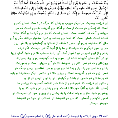
مِنْهُ شَفَقَتُکَ. وَ اعْلَمْ یَا بُنَیَّ أَنَّ أَحَداً لَمْ یُنْبِئْ عَنِ اللَّهِ سُبْحَانَهُ کَمَا أَنْبَأَ عَنْهُ
الرَّسُولُ صلی الله علیه وآله [عَلَیْهِ نَبِیُّنَا]، فَارْضَ بِهِ رَائِداً وَ إِلَى النَّجَاهِ قَائِداً،
فَإِنِّی لَمْ آلُکَ نَصِیحَهً، وَ إِنَّکَ لَنْ تَبْلُغَ فِی النَّظَرِ لِنَفْسِکَ وَ إِنِ اجْتَهَدْتَ مَبْلَغَ
نَظَرِی لَکَ.
اى فرزند، وصیت مرا نیکو دریاب و بدان که مرگ در دست همان کسى
است که زندگى در دست اوست و آنکه مى آفریند، همان است که مى
میراند و آنکه فنا کننده است، همان است که باز مى گرداند و آنکه مبتلا
کننده است همان است که شفا مى بخشد و دنیا استقرار نیافته مگر بر آن
حال که خداوند براى آن مقرر داشته، از نعمتها و آزمایشها و پاداش روز
جزا یا امور دیگرى که خواسته و ما را از آنها آگاهى نیست. اگر درک
بعضى از این امور بر تو دشوار آمد، آن را به حساب نادانى خود گذار، زیرا
تو در آغاز نادان آفریده شده اى، سپس، دانا گردیده اى و چه بسیارند
چیزهایى که تو نمى دانى و اندیشه ات در آن حیران است و بصیرتت
بدان راه نمى جوید، ولى بعدها مى بینى و مى شناسى. پس چنگ در
کسى زن که تو را آفریده است و روزى داده و اندامى نیکو بخشیده و باید
که پرستش تو خاص او باشد و گرایش تو به او و ترس تو از او.
و بدان اى فرزند، که هیچکس از خدا خبر نداده، آنسان، که پیامبر ما
(صلى الله علیه و آله) خبر داده است. پس بدان راضى شو، که او را
پیشواى خود سازى و راه نجات را به رهبرى او پویى. من در نصیحت تو
قصور نکردم و آنسان، که من در اندیشه تو هستم، تو خود در اندیشه
خویش نیستى.
نامه ۳۱ نهج البلاغه با ترجمه (نامه امام علی(ع) به امام حسن(ع)) – خدا