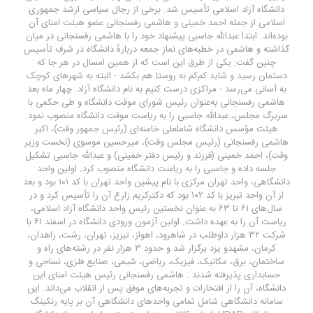
دانشگاه آزاد اسلامی تأسیس شد. برخی از رجال سیاسی ارشد جمهوری
اسلامی از جمله احمد خمینی و هاشمی رفسنجانی عضو هیئت امنای آن
بوده‌اند. ابتدا عبدالله جاسبی پیشنهاد خود را با هاشمی رفسنجانی در میان
گذاشته و هاشمی در خطبه‌های نماز جمعه دربارهٔ دانشگاه در شرف تأسیس
چنین گفت: یکی از طرق این است که از همین امسال در هر جا که
دستمان رسید و شاید کم‌کم به روستا هم بکشد - البته به شهرهای کوچک
به آسانی می‌رسد - مراکزی درست کنیم به نام دانشگاه آزاد. چهار ماه بعد
هاشمی رفسنجانی به‌عنوان رئیس شورای موقت دانشگاه و طی حکمی با
سربرگ مجلس، عبدالله جاسبی را به ریاست موقت دانشگاه منصوب نمود.
هیئت مؤسس دانشگاه شاملعلی خامنه‌ای (رئیس جمهور وقت)، اکبر
هاشمی رفسنجانی (رئیس مجلس وقت)، میرحسین موسوی (نخست وزیر
وقت)، احمد خمینی (فرزند و رئیس دفتر خمینی) و عبدالله جاسبی تشکیل
جلسه داده و جاسبی را به ریاست دانشگاه منصوب کرد. اولین واحد
دانشگاهی، واحد تهران مرکزی با نام پیشین واحد تهران با کد ۱۰۱ بود و بعد
از آن واحد تبریز با کد ۱۰۲ بود که دکترکریم زارع آن را تأسیس کرد و در
سال‌های ۶۱ تا ۶۳ به عنوان نخستین رئیس واحد دانشگاه آزاد اسلامی،
ریاست آن را به عهده داشت. اولین آزمون ورودی دانشگاه در اسفند ۶۱ با
شرکت ۳۲ هزار داوطلب در شاهرود، اهواز، تبریز، تهران، رشت، زاهدان،
کرمان، مشهدو یزد برگزار شد و حدود ۳ هزار نفر در رشته‌های راه و
ساختمان، برق، مکانیک، فیزیک، ریاضی، شیمی، صنایع فلزی، نساجی و
حسابداری پذیرفته شدند . هاشمی رفسنجانی رئیس هیئت امنای این
دانشگاه، آن را از افتخارات و تجربه‌های موفق پس از انقلاب می‌داند. این
سامانه دانشگاهی شامل تمامی واحدهای دانشگاهی آن بر پایه رنکینگ