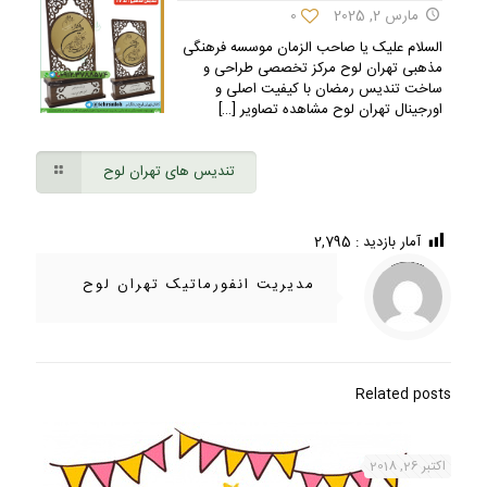
مارس 2, 2025
0
السلام علیک یا صاحب الزمان موسسه فرهنگی
مذهبی تهران لوح مرکز تخصصی طراحی و
ساخت تندیس رمضان با کیفیت اصلی و
اورجینال تهران لوح مشاهده تصاویر
[…]
تندیس های تهران لوح
آمار بازدید :
2,795
/home/ifapasar/tehranloh1.ir/wp-content/themes/betheme-2196/includes/content-single.php
Warning
on line
286
: Trying to access array offset on value of type null in
مدیریت انفورماتیک تهران لوح
Related posts
اکتبر 26, 2018