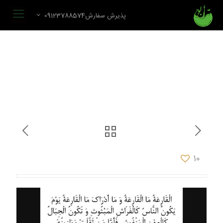
پذیرش سفارش09123788574
10