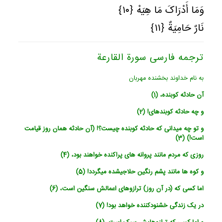
وَمَا أَدْرَاکَ مَا هِیَهْ ﴿١٠﴾
نَارٌ حَامِیَةٌ ﴿١١﴾
ترجمه فارسی سورة القارعة
به نام خداوند بخشنده مهربان
آن حادثه کوبنده، (1)
و چه حادثه کوبنده‏ای! (2)
و تو چه می‏دانی که حادثه کوبنده چیست؟! (آن حادثه همان روز قیامت
است!) (3)
روزی که مردم مانند پروانه‏ های پراکنده خواهند بود، (4)
و کوه‏ ها مانند پشم رنگین حلاجی‏شده می‏گردد! (5)
اما کسی که (در آن روز) ترازوهای اعمالش سنگین است، (6)
در یک زندگی خشنودکننده خواهد بود! (7)