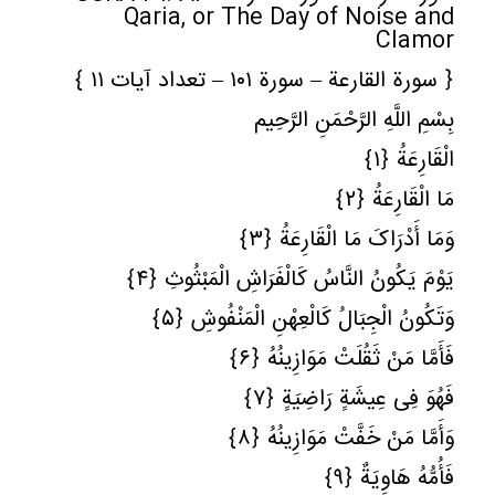
Qaria, or The Day of Noise and
Clamor
﴿ سورة القارعة – سورة ١٠١ – تعداد آیات ١١ ﴾
بِسْمِ اللَّهِ الرَّحْمَنِ الرَّحِیم
الْقَارِعَةُ ﴿١﴾
مَا الْقَارِعَةُ ﴿٢﴾
وَمَا أَدْرَاکَ مَا الْقَارِعَةُ ﴿٣﴾
یَوْمَ یَکُونُ النَّاسُ کَالْفَرَاشِ الْمَبْثُوثِ ﴿٤﴾
وَتَکُونُ الْجِبَالُ کَالْعِهْنِ الْمَنْفُوشِ ﴿٥﴾
فَأَمَّا مَنْ ثَقُلَتْ مَوَازِینُهُ ﴿٦﴾
فَهُوَ فِی عِیشَةٍ رَاضِیَةٍ ﴿٧﴾
وَأَمَّا مَنْ خَفَّتْ مَوَازِینُهُ ﴿٨﴾
فَأُمُّهُ هَاوِیَةٌ ﴿٩﴾