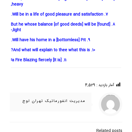
heavy,
7. Will be in a life of good pleasure and satisfaction.
8. But he whose balance [of good deeds] will be [found]
light,-
9. Will have his home in a [bottomless] Pit.
10. And what will explain to thee what this is?
11. [It is] a Fire Blazing fiercely!
آمار بازدید :
4,529
/home/ifapasar/tehranloh1.ir/wp-content/themes/betheme-2196/includes/content-single.php
Warning
on line
286
: Trying to access array offset on value of type null in
مدیریت انفورماتیک تهران لوح
Related posts