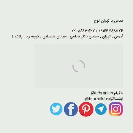
تماس با تهران لوح
09123788574 / 021-88930127
آدرس : تهران , خیابان دکتر فاطمی , خیابان فلسطین , کوچه راد , پلاک 4
تلگرام:
tehranloh@
اینستاگرام:
tehranloh@