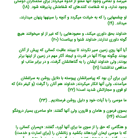
می‏رسد و تمامی وجود آنها مملو از اندوه می‏گردد; برای ستمکاران دوستی
وجود ندارد، و نه شفاعت کننده‏ای که شفاعتش پذیرفته شود. (18)
او چشمهایی را که به خیانت می‏گردد و آنچه را سینه‏ها پنهان می‏دارند،
می‏داند. (19)
خداوند بحق داوری می‏کند، و معبودهایی را که غیر از او می‏خوانند هیچ
گونه داوری ندارند; خداوند شنوا و بیناست! (20)
آیا آنها روی زمین سیر نکردند تا ببینند عاقبت کسانی که پیش از آنان
بودند چگونه بود؟! آنها در قدرت و ایجاد آثار مهم در زمین از اینها برتر
بودند; ولی خداوند ایشان را به گناهانشان گرفت، و در برابر عذاب او
مدافعی نداشتند! (21)
این برای آن بود که پیامبرانشان پیوسته با دلایل روشن به سراغشان
می‏آمدند، ولی آنها انکار می‏کردند; خداوند هم آنان را گرفت (و کیفر داد) که
او قوی و مجازاتش شدید است! (22)
ما موسی را با آیات خود و دلیل روشن فرستادیم… (23)
بسوی فرعون و هامان و قارون; ولی آنها گفتند: «او ساحری بسیار دروغگو
است!» (24)
و هنگامی که حق را از سوی ما برای آنها آورد، گفتند: «پسران کسانی را
که با موسی ایمان آورده‏اند بکشید و زنانشان را (برای اسارت و خدمت)