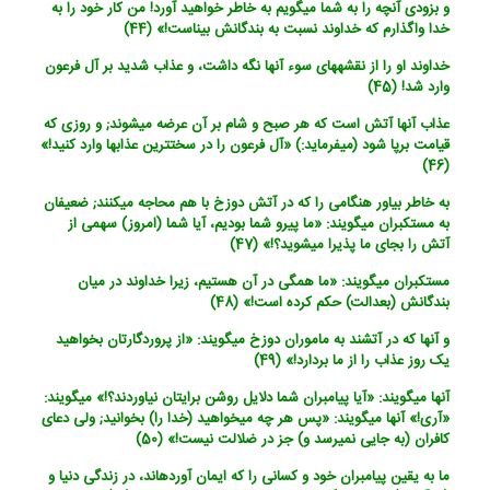
و بزودی آنچه را به شما می‏گویم به خاطر خواهید آورد! من کار خود را به
خدا واگذارم که خداوند نسبت به بندگانش بیناست!» (44)
خداوند او را از نقشه‏های سوء آنها نگه داشت، و عذاب شدید بر آل فرعون
وارد شد! (45)
عذاب آنها آتش است که هر صبح و شام بر آن عرضه می‏شوند; و روزی که
قیامت برپا شود (می‏فرماید:) «آل فرعون را در سخت‏ترین عذابها وارد کنید!»
(46)
به خاطر بیاور هنگامی را که در آتش دوزخ با هم محاجه می‏کنند; ضعیفان
به مستکبران می‏گویند: «ما پیرو شما بودیم، آیا شما (امروز) سهمی از
آتش را بجای ما پذیرا می‏شوید؟!» (47)
مستکبران می‏گویند: «ما همگی در آن هستیم، زیرا خداوند در میان
بندگانش (بعدالت) حکم کرده است!» (48)
و آنها که در آتشند به ماموران دوزخ می‏گویند: «از پروردگارتان بخواهید
یک روز عذاب را از ما بردارد!» (49)
آنها می‏گویند: «آیا پیامبران شما دلایل روشن برایتان نیاوردند؟!» می‏گویند:
«آری!» آنها می‏گویند: «پس هر چه می‏خواهید (خدا را) بخوانید; ولی دعای
کافران (به جایی نمی‏رسد و) جز در ضلالت نیست!» (50)
ما به یقین پیامبران خود و کسانی را که ایمان آورده‏اند، در زندگی دنیا و