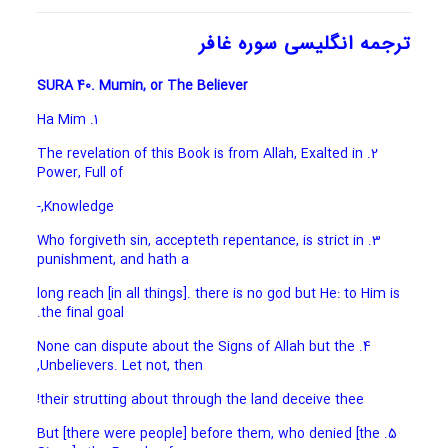
ترجمه انگلیسی سوره غافر
SURA 40. Mumin, or The Believer
1. Ha Mim
2. The revelation of this Book is from Allah, Exalted in
Power, Full of
Knowledge,-
3. Who forgiveth sin, accepteth repentance, is strict in
punishment, and hath a
long reach [in all things]. there is no god but He: to Him is
the final goal.
4. None can dispute about the Signs of Allah but the
Unbelievers. Let not, then,
their strutting about through the land deceive thee!
5. But [there were people] before them, who denied [the