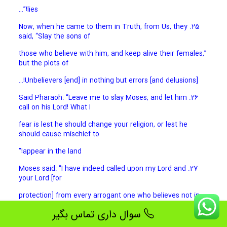
lies!”…
25. Now, when he came to them in Truth, from Us, they
said, “Slay the sons of
those who believe with him, and keep alive their females,”
but the plots of
Unbelievers [end] in nothing but errors [and delusions]!…
26. Said Pharaoh: “Leave me to slay Moses; and let him
call on his Lord! What I
fear is lest he should change your religion, or lest he
should cause mischief to
appear in the land!”
27. Moses said: “I have indeed called upon my Lord and
your Lord [for
protection] from every arrogant one who believes not in
the Day of Account!”
سوال داری تماس بگیر
28. A believer, a man from among the people of Pharaoh,