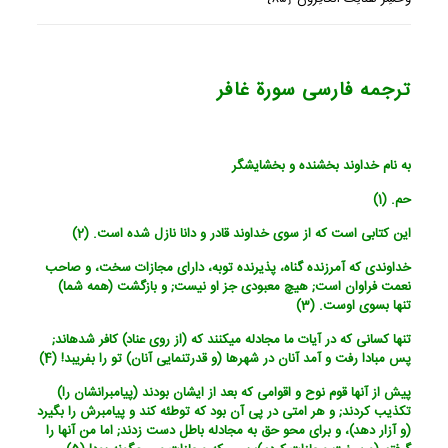
ترجمه فارسی سورة غافر
به نام خداوند بخشنده و بخشایشگر
حم. (1)
این کتابی است که از سوی خداوند قادر و دانا نازل شده است. (2)
خداوندی که آمرزنده گناه، پذیرنده توبه، دارای مجازات سخت، و صاحب
نعمت فراوان است; هیچ معبودی جز او نیست; و بازگشت (همه شما)
تنها بسوی اوست. (3)
تنها کسانی که در آیات ما مجادله می‏کنند که (از روی عناد) کافر شده‏اند;
پس مبادا رفت و آمد آنان در شهرها (و قدرت‏نمایی آنان) تو را بفریبد! (4)
پیش از آنها قوم نوح و اقوامی که بعد از ایشان بودند (پیامبرانشان را)
تکذیب کردند; و هر امتی در پی آن بود که توطئه کند و پیامبرش را بگیرد
(و آزار دهد)، و برای محو حق به مجادله باطل دست زدند; اما من آنها را