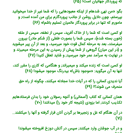
که پروردگار جهانیان است! (65)
بگو: «من نهی شده‏ام از اینکه معبودهایی را که شما غیر از خدا می‏خوانید
بپرستم، چون دلایل روشن از جانب پروردگارم برای من آمده است; و
مامورم که تنها در برابر پروردگار عالمیان تسلیم باشم!» (66)
او کسی است که شما را از خاک آفرید، سپس از نطفه، سپس از علقه
(خون بسته شده)، سپس شما را بصورت طفلی (از شکم مادر) بیرون
می‏فرستد، بعد به مرحله کمال قوت خود می‏رسید، و بعد از آن پیر می‏شوید
و (در این میان) گروهی از شما پیش از رسیدن به این مرحله می‏میرند و
در نهایت به سرآمد عمر خود می‏رسید; و شاید تعقل کنید! (67)
او کسی است که زنده می‏کند و می‏میراند; و هنگامی که کاری را مقرر کند،
تنها به آن می‏گوید: «موجود باش!» بی‏درنگ موجود می‏شود! (68)
آیا ندیدی کسانی را که در آیات خدا مجادله می‏کنند، چگونه از راه حق
منحرف می شوند؟! (69)
همان کسانی که کتاب (آسمانی) و آنچه رسولان خود را بدان فرستاده‏ایم
تکذیب کردند; اما بزودی (نتیجه کار خود را) می‏دانند! (70)
در آن هنگام که غل و زنجیرها بر گردن آنان قرار گرفته و آنها را می‏کشند…
(71)
و در آب جوشان وارد می‏کنند; سپس در آتش دوزخ افروخته می‏شوند!