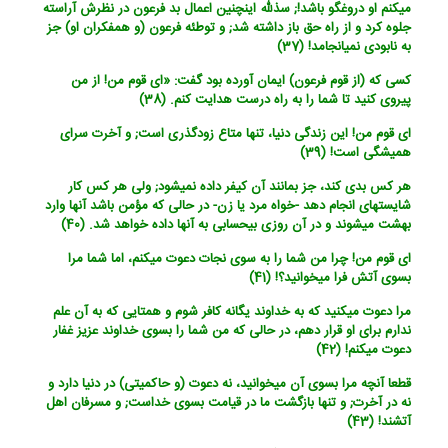
می‏کنم او دروغگو باشد!; س‏ذللّه اینچنین اعمال بد فرعون در نظرش آراسته
جلوه کرد و از راه حق باز داشته شد; و توطئه فرعون (و همفکران او) جز
به نابودی نمی‏انجامد! (37)
کسی که (از قوم فرعون) ایمان آورده بود گفت: «ای قوم من! از من
پیروی کنید تا شما را به راه درست هدایت کنم. (38)
ای قوم من! این زندگی دنیا، تنها متاع زودگذری است; و آخرت سرای
همیشگی است! (39)
هر کس بدی کند، جز بمانند آن کیفر داده نمی‏شود; ولی هر کس کار
شایسته‏ای انجام دهد -خواه مرد یا زن- در حالی که مؤمن باشد آنها وارد
بهشت می‏شوند و در آن روزی بی‏حسابی به آنها داده خواهد شد. (40)
ای قوم من! چرا من شما را به سوی نجات دعوت می‏کنم، اما شما مرا
بسوی آتش فرا می‏خوانید؟! (41)
مرا دعوت می‏کنید که به خداوند یگانه کافر شوم و همتایی که به آن علم
ندارم برای او قرار دهم، در حالی که من شما را بسوی خداوند عزیز غفار
دعوت می‏کنم! (42)
قطعا آنچه مرا بسوی آن می‏خوانید، نه دعوت (و حاکمیتی) در دنیا دارد و
نه در آخرت; و تنها بازگشت ما در قیامت بسوی خداست; و مسرفان اهل
آتشند! (43)