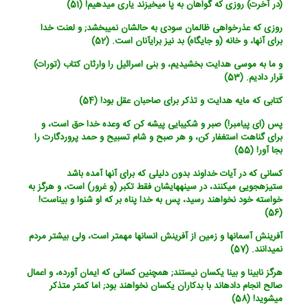
(در آخرت) روزی که گواهان به پا می‏خیزند یاری می‏دهیم! (51)
روزی که عذرخواهی ظالمان سودی به حالشان نمی‏بخشد; و لعنت خدا
برای آنها، و خانه (و جایگاه) بد نیز برای‏آنان است. (52)
و ما به موسی هدایت بخشیدیم، و بنی اسرائیل را وارثان کتاب (تورات)
قرار دادیم. (53)
کتابی که مایه هدایت و تذکر برای صاحبان عقل بود! (54)
پس (ای پیامبر!) صبر و شکیبایی پیشه کن که وعده خدا حق است، و
برای گناهت استغفار کن، و هر صبح و شام تسبیح و حمد پروردگارت را
بجا آور! (55)
کسانی که در آیات خداوند بدون دلیلی که برای آنها آمده باشد
ستیزه‏جویی می‏کنند، در سینه‏هایشان فقط تکبر (و غرور) است، و هرگز به
خواسته خود نخواهند رسید، پس به خدا پناه بر که او شنوا و بیناست!
(56)
آفرینش آسمانها و زمین از آفرینش انسانها مهمتر است، ولی بیشتر مردم
نمی‏دانند. (57)
هرگز نابینا و بینا یکسان نیستند; همچنین کسانی که ایمان آورده، و اعمال
صالح انجام داده‏اند با بدکاران یکسان نخواهند بود; اما کمتر متذکر
می‏شوید! (58)