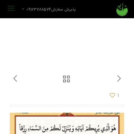
پذیرش سفارش09123788574
1