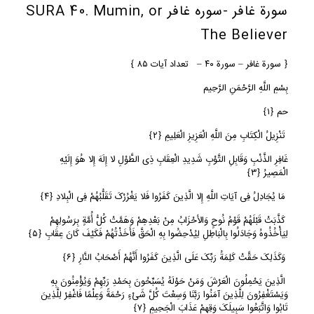
سورة غافر -سوره غافر SURA 40. Mumin, or
The Believer
﴿ سورة غافر – سورة ٤٠ –
تعداد
آیات
٥
٨
﴾
بِسْمِ اللَّهِ الرَّحْمَنِ الرَّحِیم
حم
﴿
١﴾
تَنْزِیلُ الْکِتَابِ مِنَ اللَّهِ الْعَزِیزِ الْعَلِیمِ
﴿
٢﴾
غَافِرِ الذَّنْبِ وَقَابِلِ التَّوْبِ شَدِیدِ الْعِقَابِ ذِی الطَّوْلِ لا إِلَهَ إِلا هُوَ إِلَیْهِ
الْمَصِیرُ
﴿
٣﴾
مَا یُجَادِلُ فِی آیَاتِ اللَّهِ إِلا الَّذِینَ کَفَرُوا فَلا یَغْرُرْکَ تَقَلُّبُهُمْ فِی الْبِلادِ
﴿
٤﴾
کَذَّبَتْ قَبْلَهُمْ قَوْمُ نُوحٍ وَالأحْزَابُ مِنْ بَعْدِهِمْ وَهَمَّتْ کُلُّ أُمَّةٍ بِرَسُولِهِمْ
لِیَأْخُذُوهُ وَجَادَلُوا بِالْبَاطِلِ لِیُدْحِضُوا بِهِ الْحَقَّ فَأَخَذْتُهُمْ فَکَیْفَ کَانَ عِقَابِ
﴿
٥﴾
وَکَذَلِکَ حَقَّتْ کَلِمَةُ رَبِّکَ عَلَى الَّذِینَ کَفَرُوا أَنَّهُمْ أَصْحَابُ النَّارِ
﴿
٦﴾
الَّذِینَ یَحْمِلُونَ الْعَرْشَ وَمَنْ حَوْلَهُ یُسَبِّحُونَ بِحَمْدِ رَبِّهِمْ وَیُؤْمِنُونَ بِهِ
وَیَسْتَغْفِرُونَ لِلَّذِینَ آمَنُوا رَبَّنَا وَسِعْتَ کُلَّ شَیْءٍ رَحْمَةً وَعِلْمًا فَاغْفِرْ لِلَّذِینَ
تَابُوا وَاتَّبَعُوا سَبِیلَکَ وَقِهِمْ عَذَابَ الْجَحِیمِ
﴿
٧﴾