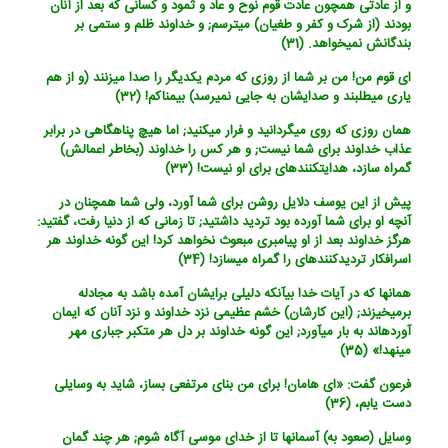
و از عادتی همچون عادت قوم نوح و عاد و ثمود و کسانی که بعد از آنان
بودند (از شرک و کفر و طغیان) می‏ترسم; و خداوند ظلم و ستمی بر
بندگانش نمی‏خواهد. (31)
ای قوم من! من بر شما از روزی که مردم یکدیگر را صدا می‏زنند (و از هم
یاری می‏طلبند و صدایشان به جایی نمی‏رسد) بیمناکم! (32)
همان روزی که روی می‏گردانید و فرار می‏کنید; اما هیچ پناهگاهی در برابر
عذاب خداوند برای شما نیست; و هر کس را خداوند (بخاطر اعمالش)
گمراه سازد، هدایت‏کننده‏ای برای او نیست! (33)
پیش از این یوسف دلایل روشن برای شما آورد، ولی شما همچنان در
آنچه او برای شما آورده بود تردید داشتید; تا زمانی که از دنیا رفت، گفتید:
هرگز خداوند بعد از او پیامبری مبعوث نخواهد کرد! این گونه خداوند هر
اسرافکار تردیدکننده‏ای را گمراه می‏سازد! (34)
همانها که در آیات خدا بی‏آنکه دلیلی برایشان آمده باشد به مجادله
برمی‏خیزند; (این کارشان) خشم عظیمی نزد خداوند و نزد آنان که ایمان
آورده‏اند به بار می‏آورد; این گونه خداوند بر دل هر متکبر جباری مهر
می‏نهد!» (35)
فرعون گفت: «ای هامان! برای من بنای مرتفعی بساز، شاید به وسایلی
دست یابم، (36)
وسایل (صعود به) آسمانها تا از خدای موسی آگاه شوم; هر چند گمان