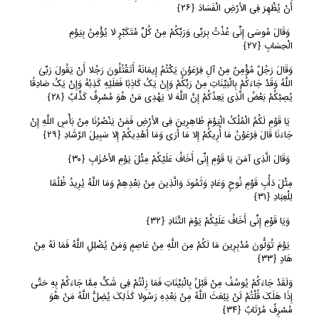
أَنْ یُظْهِرَ فِی الأرْضِ الْفَسَادَ
﴿
٢٦﴾
وَقَالَ مُوسَى إِنِّی عُذْتُ بِرَبِّی وَرَبِّکُمْ مِنْ کُلِّ مُتَکَبِّرٍ لا یُؤْمِنُ بِیَوْمِ
الْحِسَابِ
﴿
٢٧﴾
وَقَالَ رَجُلٌ مُؤْمِنٌ مِنْ آلِ فِرْعَوْنَ یَکْتُمُ إِیمَانَهُ أَتَقْتُلُونَ رَجُلا أَنْ یَقُولَ رَبِّیَ
اللَّهُ وَقَدْ جَاءَکُمْ بِالْبَیِّنَاتِ مِنْ رَبِّکُمْ وَإِنْ یَکُ کَاذِبًا فَعَلَیْهِ کَذِبُهُ وَإِنْ یَکُ صَادِقًا
یُصِبْکُمْ بَعْضُ الَّذِی یَعِدُکُمْ إِنَّ اللَّهَ لا یَهْدِی مَنْ هُوَ مُسْرِفٌ کَذَّابٌ
﴿
٢٨﴾
یَا قَوْمِ لَکُمُ الْمُلْکُ الْیَوْمَ ظَاهِرِینَ فِی الأرْضِ فَمَنْ یَنْصُرُنَا مِنْ بَأْسِ اللَّهِ إِنْ
جَاءَنَا قَالَ فِرْعَوْنُ مَا أُرِیکُمْ إِلا مَا أَرَى وَمَا أَهْدِیکُمْ إِلا سَبِیلَ الرَّشَادِ
﴿
٢٩﴾
وَقَالَ الَّذِی آمَنَ یَا قَوْمِ إِنِّی أَخَافُ عَلَیْکُمْ مِثْلَ یَوْمِ الأحْزَابِ
﴿
٣٠﴾
مِثْلَ دَأْبِ قَوْمِ نُوحٍ وَعَادٍ وَثَمُودَ وَالَّذِینَ مِنْ بَعْدِهِمْ وَمَا اللَّهُ یُرِیدُ ظُلْمًا
لِلْعِبَادِ
﴿
٣١﴾
وَیَا قَوْمِ إِنِّی أَخَافُ عَلَیْکُمْ یَوْمَ التَّنَادِ
﴿
٣٢﴾
یَوْمَ تُوَلُّونَ مُدْبِرِینَ مَا لَکُمْ مِنَ اللَّهِ مِنْ عَاصِمٍ وَمَنْ یُضْلِلِ اللَّهُ فَمَا لَهُ مِنْ
هَادٍ
﴿
٣٣﴾
وَلَقَدْ جَاءَکُمْ یُوسُفُ مِنْ قَبْلُ بِالْبَیِّنَاتِ فَمَا زِلْتُمْ فِی شَکٍّ مِمَّا جَاءَکُمْ بِهِ حَتَّى
إِذَا هَلَکَ قُلْتُمْ لَنْ یَبْعَثَ اللَّهُ مِنْ بَعْدِهِ رَسُولا کَذَلِکَ یُضِلُّ اللَّهُ مَنْ هُوَ
مُسْرِفٌ مُرْتَابٌ
﴿
٣٤﴾