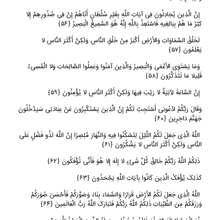
إِنَّ الَّذِینَ یُجَادِلُونَ فِی آیَاتِ اللَّهِ بِغَیْرِ سُلْطَانٍ أَتَاهُمْ إِنْ فِی صُدُورِهِمْ إِلا
کِبْرٌ مَا هُمْ بِبَالِغِیهِ فَاسْتَعِذْ بِاللَّهِ إِنَّهُ هُوَ السَّمِیعُ الْبَصِیرُ
﴿
٥٦﴾
لَخَلْقُ السَّمَاوَاتِ وَالأرْضِ أَکْبَرُ مِنْ خَلْقِ النَّاسِ وَلَکِنَّ أَکْثَرَ النَّاسِ لا
یَعْلَمُونَ
﴿
٥٧﴾
وَمَا یَسْتَوِی الأعْمَى وَالْبَصِیرُ وَالَّذِینَ آمَنُوا وَعَمِلُوا الصَّالِحَاتِ وَلا الْمُسِیءُ
قَلِیلا مَا تَتَذَکَّرُونَ
﴿
٥٨﴾
إِنَّ السَّاعَةَ لآتِیَةٌ لا رَیْبَ فِیهَا وَلَکِنَّ أَکْثَرَ النَّاسِ لا یُؤْمِنُونَ
﴿
٥٩﴾
وَقَالَ رَبُّکُمُ ادْعُونِی أَسْتَجِبْ لَکُمْ إِنَّ الَّذِینَ یَسْتَکْبِرُونَ عَنْ عِبَادَتِی سَیَدْخُلُونَ
جَهَنَّمَ دَاخِرِینَ
﴿
٦٠﴾
اللَّهُ الَّذِی جَعَلَ لَکُمُ اللَّیْلَ لِتَسْکُنُوا فِیهِ وَالنَّهَارَ مُبْصِرًا إِنَّ اللَّهَ لَذُو فَضْلٍ عَلَى
النَّاسِ وَلَکِنَّ أَکْثَرَ النَّاسِ لا یَشْکُرُونَ
﴿
٦١﴾
ذَلِکُمُ اللَّهُ رَبُّکُمْ خَالِقُ کُلِّ شَیْءٍ لا إِلَهَ إِلا هُوَ فَأَنَّى تُؤْفَکُونَ
﴿
٦٢﴾
کَذَلِکَ یُؤْفَکُ الَّذِینَ کَانُوا بِآیَاتِ اللَّهِ یَجْحَدُونَ
﴿
٦٣﴾
اللَّهُ الَّذِی جَعَلَ لَکُمُ الأرْضَ قَرَارًا وَالسَّمَاءَ بِنَاءً وَصَوَّرَکُمْ فَأَحْسَنَ صُوَرَکُمْ
وَرَزَقَکُمْ مِنَ الطَّیِّبَاتِ ذَلِکُمُ اللَّهُ رَبُّکُمْ فَتَبَارَکَ اللَّهُ رَبُّ الْعَالَمِینَ
﴿
٦٤﴾