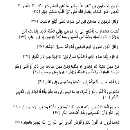
الَّذِینَ یُجَادِلُونَ فِی آیَاتِ اللَّهِ بِغَیْرِ سُلْطَانٍ أَتَاهُمْ کَبُرَ مَقْتًا عِنْدَ اللَّهِ وَعِنْدَ
الَّذِینَ آمَنُوا کَذَلِکَ یَطْبَعُ اللَّهُ عَلَى کُلِّ قَلْبِ مُتَکَبِّرٍ جَبَّارٍ
﴿
٣٥﴾
وَقَالَ فِرْعَوْنُ یَا هَامَانُ ابْنِ لِی صَرْحًا لَعَلِّی أَبْلُغُ الأسْبَابَ
﴿
٣٦﴾
أَسْبَابَ السَّمَاوَاتِ فَأَطَّلِعَ إِلَى إِلَهِ مُوسَى وَإِنِّی لأظُنُّهُ کَاذِبًا وَکَذَلِکَ زُیِّنَ
لِفِرْعَوْنَ سُوءُ عَمَلِهِ وَصُدَّ عَنِ السَّبِیلِ وَمَا کَیْدُ فِرْعَوْنَ إِلا فِی تَبَابٍ
﴿
٣٧﴾
وَقَالَ الَّذِی آمَنَ یَا قَوْمِ اتَّبِعُونِ أَهْدِکُمْ سَبِیلَ الرَّشَادِ
﴿
٣٨﴾
یَا قَوْمِ إِنَّمَا هَذِهِ الْحَیَاةُ الدُّنْیَا مَتَاعٌ وَإِنَّ الآخِرَةَ هِیَ دَارُ الْقَرَارِ
﴿
٣٩﴾
مَنْ عَمِلَ سَیِّئَةً فَلا یُجْزَى إِلا مِثْلَهَا وَمَنْ عَمِلَ صَالِحًا مِنْ ذَکَرٍ أَوْ أُنْثَى وَهُوَ
مُؤْمِنٌ فَأُولَئِکَ یَدْخُلُونَ الْجَنَّةَ یُرْزَقُونَ فِیهَا بِغَیْرِ حِسَابٍ
﴿
٤٠﴾
وَیَا قَوْمِ مَا لِی أَدْعُوکُمْ إِلَى النَّجَاةِ وَتَدْعُونَنِی إِلَى النَّارِ
﴿
٤١﴾
تَدْعُونَنِی لأکْفُرَ بِاللَّهِ وَأُشْرِکَ بِهِ مَا لَیْسَ لِی بِهِ عِلْمٌ وَأَنَا أَدْعُوکُمْ إِلَى الْعَزِیزِ
الْغَفَّارِ
﴿
٤٢﴾
لا جَرَمَ أَنَّمَا تَدْعُونَنِی إِلَیْهِ لَیْسَ لَهُ دَعْوَةٌ فِی الدُّنْیَا وَلا فِی الآخِرَةِ وَأَنَّ مَرَدَّنَا
إِلَى اللَّهِ وَأَنَّ الْمُسْرِفِینَ هُمْ أَصْحَابُ النَّارِ
﴿
٤٣﴾
فَسَتَذْکُرُونَ مَا أَقُولُ لَکُمْ وَأُفَوِّضُ أَمْرِی إِلَى اللَّهِ إِنَّ اللَّهَ بَصِیرٌ بِالْعِبَادِ
﴿
٤٤﴾