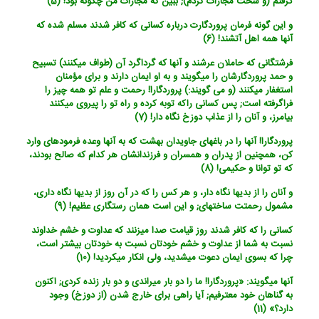
گرفتم (و سخت مجازات کردم); ببین که مجازات من چگونه بود! (5)
و این گونه فرمان پروردگارت درباره کسانی که کافر شدند مسلم شده که
آنها همه اهل آتشند! (6)
فرشتگانی که حاملان عرشند و آنها که گرداگرد آن (طواف می‏کنند) تسبیح
و حمد پروردگارشان را می‏گویند و به او ایمان دارند و برای مؤمنان
استغفار می‏کنند (و می گویند:) پروردگارا! رحمت و علم تو همه چیز را
فراگرفته است; پس کسانی راکه توبه کرده و راه تو را پیروی می‏کنند
بیامرز، و آنان را از عذاب دوزخ نگاه دار! (7)
پروردگارا! آنها را در باغهای جاویدان بهشت که به آنها وعده فرموده‏ای وارد
کن، همچنین از پدران و همسران و فرزندانشان هر کدام که صالح بودند،
که تو توانا و حکیمی! (8)
و آنان را از بدیها نگاه دار، و هر کس را که در آن روز از بدیها نگاه داری،
مشمول رحمتت ساخته‏ای; و این است همان رستگاری عظیم! (9)
کسانی را که کافر شدند روز قیامت صدا می‏زنند که عداوت و خشم خداوند
نسبت به شما از عداوت و خشم خودتان نسبت به خودتان بیشتر است،
چرا که بسوی ایمان دعوت می‏شدید، ولی انکار می‏کردید! (10)
آنها می‏گویند: «پروردگارا! ما را دو بار میراندی و دو بار زنده کردی; اکنون
به گناهان خود معترفیم; آیا راهی برای خارج شدن (از دوزخ) وجود
دارد؟» (11)