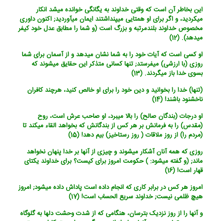
این بخاطر آن است که وقتی خداوند به یگانگی خوانده می‏شد انکار
می‏کردید، و اگر برای او همتایی می‏پنداشتند ایمان می‏آوردید; اکنون داوری
مخصوص خداوند بلندمرتبه و بزرگ است (و شما را مطابق عدل خود کیفر
می‏دهد). (12)
او کسی است که آیات خود را به شما نشان می‏دهد و از آسمان برای شما
روزی (با ارزشی) می‏فرستد; تنها کسانی متذکر این حقایق می‏شوند که
بسوی خدا باز می‏گردند. (13)
(تنها) خدا را بخوانید و دین خود را برای او خالص کنید، هرچند کافران
ناخشنود باشند! (14)
او درجات (بندگان صالح) را بالا می‏برد، او صاحب عرش است، روح
(مقدس) را به فرمانش بر هر کس از بندگانش که بخواهد القاء می‏کند تا
(مردم را) از روز ملاقات ( روز رستاخیز) بیم دهد! (15)
روزی که همه آنان آشکار می‏شوند و چیزی از آنها بر خدا پنهان نخواهد
ماند; (و گفته می‏شود: ) حکومت امروز برای کیست؟ برای خداوند یکتای
قهار است! (16)
امروز هر کس در برابر کاری که انجام داده است پاداش داده می‏شود; امروز
هیچ ظلمی نیست; خداوند سریع الحساب است! (17)
و آنها را از روز نزدیک بترسان، هنگامی که از شدت وحشت دلها به گلوگاه