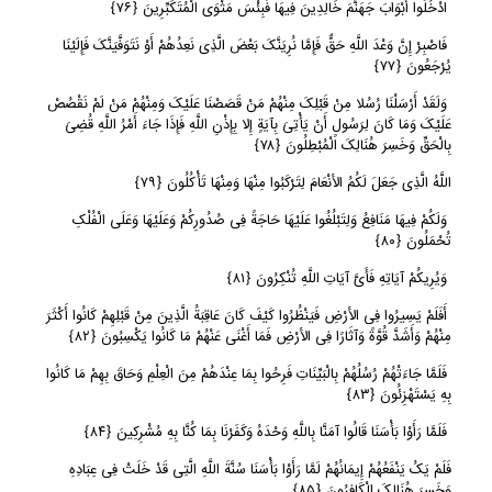
ادْخُلُوا أَبْوَابَ جَهَنَّمَ خَالِدِینَ فِیهَا فَبِئْسَ مَثْوَى الْمُتَکَبِّرِینَ
﴿
٧٦﴾
فَاصْبِرْ إِنَّ وَعْدَ اللَّهِ حَقٌّ فَإِمَّا نُرِیَنَّکَ بَعْضَ الَّذِی نَعِدُهُمْ أَوْ نَتَوَفَّیَنَّکَ فَإِلَیْنَا
یُرْجَعُونَ
﴿
٧٧﴾
وَلَقَدْ أَرْسَلْنَا رُسُلا مِنْ قَبْلِکَ مِنْهُمْ مَنْ قَصَصْنَا عَلَیْکَ وَمِنْهُمْ مَنْ لَمْ نَقْصُصْ
عَلَیْکَ وَمَا کَانَ لِرَسُولٍ أَنْ یَأْتِیَ بِآیَةٍ إِلا بِإِذْنِ اللَّهِ فَإِذَا جَاءَ أَمْرُ اللَّهِ قُضِیَ
بِالْحَقِّ وَخَسِرَ هُنَالِکَ الْمُبْطِلُونَ
﴿
٧٨﴾
اللَّهُ الَّذِی جَعَلَ لَکُمُ الأنْعَامَ لِتَرْکَبُوا مِنْهَا وَمِنْهَا تَأْکُلُونَ
﴿
٧٩﴾
وَلَکُمْ فِیهَا مَنَافِعُ وَلِتَبْلُغُوا عَلَیْهَا حَاجَةً فِی صُدُورِکُمْ وَعَلَیْهَا وَعَلَى الْفُلْکِ
تُحْمَلُونَ
﴿
٨٠﴾
وَیُرِیکُمْ آیَاتِهِ فَأَیَّ آیَاتِ اللَّهِ تُنْکِرُونَ
﴿
٨١﴾
أَفَلَمْ یَسِیرُوا فِی الأرْضِ فَیَنْظُرُوا کَیْفَ کَانَ عَاقِبَةُ الَّذِینَ مِنْ قَبْلِهِمْ کَانُوا أَکْثَرَ
مِنْهُمْ وَأَشَدَّ قُوَّةً وَآثَارًا فِی الأرْضِ فَمَا أَغْنَى عَنْهُمْ مَا کَانُوا یَکْسِبُونَ
﴿
٨٢﴾
فَلَمَّا جَاءَتْهُمْ رُسُلُهُمْ بِالْبَیِّنَاتِ فَرِحُوا بِمَا عِنْدَهُمْ مِنَ الْعِلْمِ وَحَاقَ بِهِمْ مَا کَانُوا
بِهِ یَسْتَهْزِئُونَ
﴿
٨٣﴾
فَلَمَّا رَأَوْا بَأْسَنَا قَالُوا آمَنَّا بِاللَّهِ وَحْدَهُ وَکَفَرْنَا بِمَا کُنَّا بِهِ مُشْرِکِینَ
﴿
٨٤﴾
فَلَمْ یَکُ یَنْفَعُهُمْ إِیمَانُهُمْ لَمَّا رَأَوْا بَأْسَنَا سُنَّةَ اللَّهِ الَّتِی قَدْ خَلَتْ فِی عِبَادِهِ
وَخَسِرَ هُنَالِکَ الْکَافِرُونَ
﴿
٨٥﴾