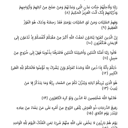
رَبَّنَا وَأَدْخِلْهُمْ جَنَّاتِ عَدْنٍ الَّتِی وَعَدْتَهُمْ وَمَنْ صَلَحَ مِنْ آبَائِهِمْ وَأَزْوَاجِهِمْ
وَذُرِّیَّاتِهِمْ إِنَّکَ أَنْتَ الْعَزِیزُ الْحَکِیمُ
﴿
٨﴾
وَقِهِمُ السَّیِّئَاتِ وَمَنْ تَقِ السَّیِّئَاتِ یَوْمَئِذٍ فَقَدْ رَحِمْتَهُ وَذَلِکَ هُوَ الْفَوْزُ
الْعَظِیمُ
﴿
٩﴾
إِنَّ الَّذِینَ کَفَرُوا یُنَادَوْنَ لَمَقْتُ اللَّهِ أَکْبَرُ مِنْ مَقْتِکُمْ أَنْفُسَکُمْ إِذْ تُدْعَوْنَ إِلَى
الإیمَانِ فَتَکْفُرُونَ
﴿
١٠﴾
قَالُوا رَبَّنَا أَمَتَّنَا اثْنَتَیْنِ وَأَحْیَیْتَنَا اثْنَتَیْنِ فَاعْتَرَفْنَا بِذُنُوبِنَا فَهَلْ إِلَى خُرُوجٍ مِنْ
سَبِیلٍ
﴿
١١﴾
ذَلِکُمْ بِأَنَّهُ إِذَا دُعِیَ اللَّهُ وَحْدَهُ کَفَرْتُمْ وَإِنْ یُشْرَکْ بِهِ تُؤْمِنُوا فَالْحُکْمُ لِلَّهِ الْعَلِیِّ
الْکَبِیرِ
﴿
١٢﴾
هُوَ الَّذِی یُرِیکُمْ آیَاتِهِ وَیُنَزِّلُ لَکُمْ مِنَ السَّمَاءِ رِزْقًا وَمَا یَتَذَکَّرُ إِلا مَنْ
یُنِیبُ
﴿
١٣﴾
فَادْعُوا اللَّهَ مُخْلِصِینَ لَهُ الدِّینَ وَلَوْ کَرِهَ الْکَافِرُونَ
﴿
١٤﴾
رَفِیعُ الدَّرَجَاتِ ذُو الْعَرْشِ یُلْقِی الرُّوحَ مِنْ أَمْرِهِ عَلَى مَنْ یَشَاءُ مِنْ عِبَادِهِ
لِیُنْذِرَ یَوْمَ التَّلاقِ
﴿
١٥﴾
یَوْمَ هُمْ بَارِزُونَ لا یَخْفَى عَلَى اللَّهِ مِنْهُمْ شَیْءٌ لِمَنِ الْمُلْکُ الْیَوْمَ لِلَّهِ الْوَاحِدِ