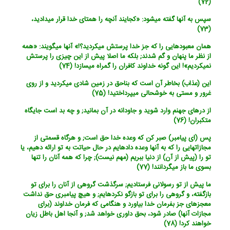
(72)
سپس به آنها گفته می‏شود: «کجایند آنچه را همتای خدا قرار می‏دادید،
(73)
همان معبودهایی را که جز خدا پرستش می‏کردید؟!» آنها می‏گویند: «همه
از نظر ما پنهان و گم شدند; بلکه ما اصلا پیش از این چیزی را پرستش
نمی‏کردیم‏»! این گونه خداوند کافران را گمراه می‏سازد! (74)
این (عذاب) بخاطر آن است که بناحق در زمین شادی می‏کردید و از روی
غرور و مستی به خوشحالی می‏پرداختید! (75)
از درهای جهنم وارد شوید و جاودانه در آن بمانید; و چه بد است جایگاه
متکبران! (76)
پس (ای پیامبر) صبر کن که وعده خدا حق است; و هرگاه قسمتی از
مجازاتهایی را که به آنها وعده داده‏ایم در حال حیاتت به تو ارائه دهیم، یا
تو را (پیش از آن) از دنیا ببریم (مهم نیست); چرا که همه آنان را تنها
بسوی ما باز می‏گردانند! (77)
ما پیش از تو رسولانی فرستادیم; سرگذشت گروهی از آنان را برای تو
بازگفته، و گروهی را برای تو بازگو نکرده‏ایم; و هیچ پیامبری حق نداشت
معجزه‏ای جز بفرمان خدا بیاورد و هنگامی که فرمان خداوند (برای
مجازات آنها) صادر شود، بحق داوری خواهد شد; و آنجا اهل باطل زیان
خواهند کرد! (78)