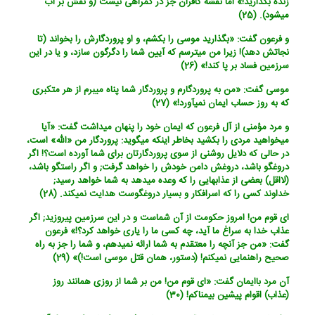
زنده بگذارید!» اما نقشه کافران جز در گمراهی نیست (و نقش بر آب
می‏شود). (25)
و فرعون گفت: «بگذارید موسی را بکشم، و او پروردگارش را بخواند (تا
نجاتش دهد)! زیرا من می‏ترسم که آیین شما را دگرگون سازد، و یا در این
سرزمین فساد بر پا کند!» (26)
موسی گفت: «من به پروردگارم و پروردگار شما پناه می‏برم از هر متکبری
که به روز حساب ایمان نمی‏آورد!» (27)
و مرد مؤمنی از آل فرعون که ایمان خود را پنهان می‏داشت گفت: «آیا
می‏خواهید مردی را بکشید بخاطر اینکه می‏گوید: پروردگار من «الله‏» است،
در حالی که دلایل روشنی از سوی پروردگارتان برای شما آورده است؟! اگر
دروغگو باشد، دروغش دامن خودش را خواهد گرفت; و اگر راستگو باشد،
(لااقل) بعضی از عذابهایی را که وعده می‏دهد به شما خواهد رسید;
خداوند کسی را که اسرافکار و بسیار دروغگوست هدایت نمی‏کند. (28)
ای قوم من! امروز حکومت از آن شماست و در این سرزمین پیروزید; اگر
عذاب خدا به سراغ ما آید، چه کسی ما را یاری خواهد کرد؟!» فرعون
گفت: «من جز آنچه را معتقدم به شما ارائه نمی‏دهم، و شما را جز به راه
صحیح راهنمایی نمی‏کنم! (دستور، همان قتل موسی است!)» (29)
آن مرد باایمان گفت: «ای قوم من! من بر شما از روزی همانند روز
(عذاب) اقوام پیشین بیمناکم! (30)