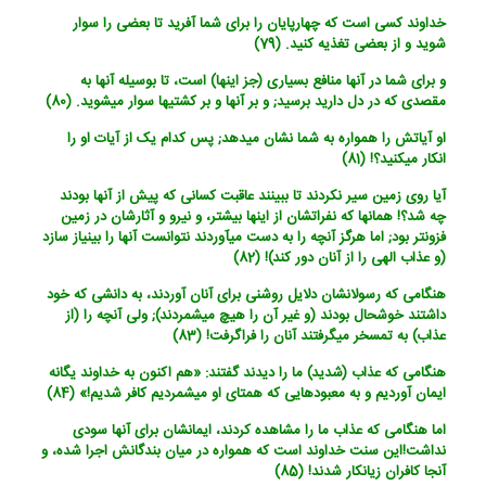
خداوند کسی است که چهارپایان را برای شما آفرید تا بعضی را سوار
شوید و از بعضی تغذیه کنید. (79)
و برای شما در آنها منافع بسیاری (جز اینها) است، تا بوسیله آنها به
مقصدی که در دل دارید برسید; و بر آنها و بر کشتیها سوار می‏شوید. (80)
او آیاتش را همواره به شما نشان می‏دهد; پس کدام یک از آیات او را
انکار می‏کنید؟! (81)
آیا روی زمین سیر نکردند تا ببینند عاقبت کسانی که پیش از آنها بودند
چه شد؟! همانها که نفراتشان از اینها بیشتر، و نیرو و آثارشان در زمین
فزونتر بود; اما هرگز آنچه را به دست می‏آوردند نتوانست آنها را بی‏نیاز سازد
(و عذاب الهی را از آنان دور کند)! (82)
هنگامی که رسولانشان دلایل روشنی برای آنان آوردند، به دانشی که خود
داشتند خوشحال بودند (و غیر آن را هیچ می‏شمردند); ولی آنچه را (از
عذاب) به تمسخر می‏گرفتند آنان را فراگرفت! (83)
هنگامی که عذاب (شدید) ما را دیدند گفتند: «هم اکنون به خداوند یگانه
ایمان آوردیم و به معبودهایی که همتای او می‏شمردیم کافر شدیم!» (84)
اما هنگامی که عذاب ما را مشاهده کردند، ایمانشان برای آنها سودی
نداشت!این سنت خداوند است که همواره در میان بندگانش اجرا شده، و
آنجا کافران زیانکار شدند! (85)