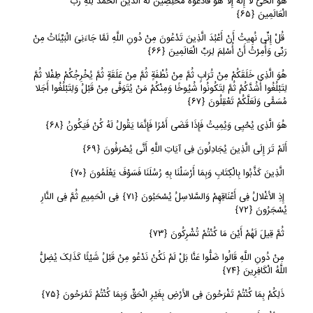
هُوَ الْحَیُّ لا إِلَهَ إِلا هُوَ فَادْعُوهُ مُخْلِصِینَ لَهُ الدِّینَ الْحَمْدُ لِلَّهِ رَبِّ
الْعَالَمِینَ
﴿
٦٥﴾
قُلْ إِنِّی نُهِیتُ أَنْ أَعْبُدَ الَّذِینَ تَدْعُونَ مِنْ دُونِ اللَّهِ لَمَّا جَاءَنِیَ الْبَیِّنَاتُ مِنْ
رَبِّی وَأُمِرْتُ أَنْ أُسْلِمَ لِرَبِّ الْعَالَمِینَ
﴿
٦٦﴾
هُوَ الَّذِی خَلَقَکُمْ مِنْ تُرَابٍ ثُمَّ مِنْ نُطْفَةٍ ثُمَّ مِنْ عَلَقَةٍ ثُمَّ یُخْرِجُکُمْ طِفْلا ثُمَّ
لِتَبْلُغُوا أَشُدَّکُمْ ثُمَّ لِتَکُونُوا شُیُوخًا وَمِنْکُمْ مَنْ یُتَوَفَّى مِنْ قَبْلُ وَلِتَبْلُغُوا أَجَلا
مُسَمًّى وَلَعَلَّکُمْ تَعْقِلُونَ
﴿
٦٧﴾
هُوَ الَّذِی یُحْیِی وَیُمِیتُ فَإِذَا قَضَى أَمْرًا فَإِنَّمَا یَقُولُ لَهُ کُنْ فَیَکُونُ
﴿
٦٨﴾
أَلَمْ تَرَ إِلَى الَّذِینَ یُجَادِلُونَ فِی آیَاتِ اللَّهِ أَنَّى یُصْرَفُونَ
﴿
٦٩﴾
الَّذِینَ کَذَّبُوا بِالْکِتَابِ وَبِمَا أَرْسَلْنَا بِهِ رُسُلَنَا فَسَوْفَ یَعْلَمُونَ
﴿
٧٠﴾
إِذِ الأغْلالُ فِی أَعْنَاقِهِمْ وَالسَّلاسِلُ یُسْحَبُونَ
﴿
٧١﴾
فِی الْحَمِیمِ ثُمَّ فِی النَّارِ
یُسْجَرُونَ
﴿
٧٢﴾
ثُمَّ قِیلَ لَهُمْ أَیْنَ مَا کُنْتُمْ تُشْرِکُونَ
﴿
٧٣﴾
مِنْ دُونِ اللَّهِ قَالُوا ضَلُّوا عَنَّا بَلْ لَمْ نَکُنْ نَدْعُو مِنْ قَبْلُ شَیْئًا کَذَلِکَ یُضِلُّ
اللَّهُ الْکَافِرِینَ
﴿
٧٤﴾
ذَلِکُمْ بِمَا کُنْتُمْ تَفْرَحُونَ فِی الأرْضِ بِغَیْرِ الْحَقِّ وَبِمَا کُنْتُمْ تَمْرَحُونَ
﴿
٧٥﴾