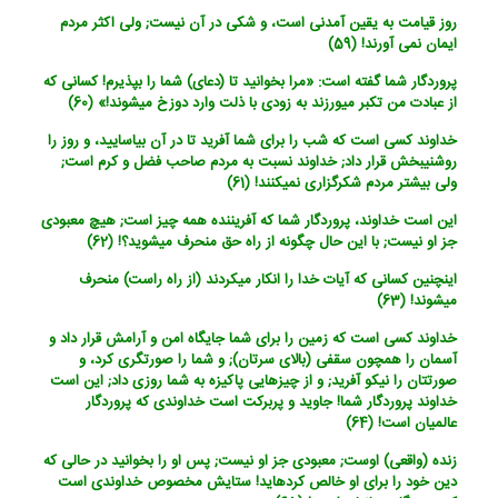
روز قیامت به یقین آمدنی است، و شکی در آن نیست; ولی اکثر مردم
ایمان نمی آورند! (59)
پروردگار شما گفته است: «مرا بخوانید تا (دعای) شما را بپذیرم! کسانی که
از عبادت من تکبر می‏ورزند به زودی با ذلت وارد دوزخ می‏شوند!» (60)
خداوند کسی است که شب را برای شما آفرید تا در آن بیاسایید، و روز را
روشنی‏بخش قرار داد; خداوند نسبت به مردم صاحب فضل و کرم است;
ولی بیشتر مردم شکرگزاری نمی‏کنند! (61)
این است خداوند، پروردگار شما که آفریننده همه چیز است; هیچ معبودی
جز او نیست; با این حال چگونه از راه حق منحرف می‏شوید؟! (62)
اینچنین کسانی که آیات خدا را انکار می‏کردند (از راه راست) منحرف
می‏شوند! (63)
خداوند کسی است که زمین را برای شما جایگاه امن و آرامش قرار داد و
آسمان را همچون سقفی (بالای سرتان); و شما را صورتگری کرد، و
صورتتان را نیکو آفرید; و از چیزهایی پاکیزه به شما روزی داد; این است
خداوند پروردگار شما! جاوید و پربرکت است خداوندی که پروردگار
عالمیان است! (64)
زنده (واقعی) اوست; معبودی جز او نیست; پس او را بخوانید در حالی که
دین خود را برای او خالص کرده‏اید! ستایش مخصوص خداوندی است