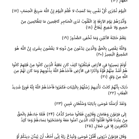
الْقَهَّارِ
﴿
١٦﴾
الْیَوْمَ تُجْزَى کُلُّ نَفْسٍ بِمَا کَسَبَتْ لا ظُلْمَ الْیَوْمَ إِنَّ اللَّهَ سَرِیعُ الْحِسَابِ
﴿
١٧﴾
وَأَنْذِرْهُمْ یَوْمَ الآزِفَةِ إِذِ الْقُلُوبُ لَدَى الْحَنَاجِرِ کَاظِمِینَ مَا لِلظَّالِمِینَ مِنْ
حَمِیمٍ وَلا شَفِیعٍ یُطَاعُ
﴿
١٨﴾
یَعْلَمُ خَائِنَةَ الأعْیُنِ وَمَا تُخْفِی الصُّدُورُ
﴿
١٩﴾
وَاللَّهُ یَقْضِی بِالْحَقِّ وَالَّذِینَ یَدْعُونَ مِنْ دُونِهِ لا یَقْضُونَ بِشَیْءٍ إِنَّ اللَّهَ هُوَ
السَّمِیعُ الْبَصِیرُ
﴿
٢٠﴾
أَوَلَمْ یَسِیرُوا فِی الأرْضِ فَیَنْظُرُوا کَیْفَ کَانَ عَاقِبَةُ الَّذِینَ کَانُوا مِنْ قَبْلِهِمْ کَانُوا
هُمْ أَشَدَّ مِنْهُمْ قُوَّةً وَآثَارًا فِی الأرْضِ فَأَخَذَهُمُ اللَّهُ بِذُنُوبِهِمْ وَمَا کَانَ لَهُمْ مِنَ
اللَّهِ مِنْ وَاقٍ
﴿
٢١﴾
ذَلِکَ بِأَنَّهُمْ کَانَتْ تَأْتِیهِمْ رُسُلُهُمْ بِالْبَیِّنَاتِ فَکَفَرُوا فَأَخَذَهُمُ اللَّهُ إِنَّهُ قَوِیٌّ شَدِیدُ
الْعِقَابِ
﴿
٢٢﴾
وَلَقَدْ أَرْسَلْنَا مُوسَى بِآیَاتِنَا وَسُلْطَانٍ مُبِینٍ
﴿
٢٣﴾
إِلَى فِرْعَوْنَ وَهَامَانَ وَقَارُونَ فَقَالُوا سَاحِرٌ کَذَّابٌ
﴿
٢٤﴾
فَلَمَّا جَاءَهُمْ بِالْحَقِّ
مِنْ عِنْدِنَا قَالُوا اقْتُلُوا أَبْنَاءَ الَّذِینَ آمَنُوا مَعَهُ وَاسْتَحْیُوا نِسَاءَهُمْ وَمَا کَیْدُ
الْکَافِرِینَ إِلا فِی ضَلالٍ
﴿
٢٥﴾
وَقَالَ فِرْعَوْنُ ذَرُونِی أَقْتُلْ مُوسَى وَلْیَدْعُ رَبَّهُ إِنِّی أَخَافُ أَنْ یُبَدِّلَ دِینَکُمْ أَوْ