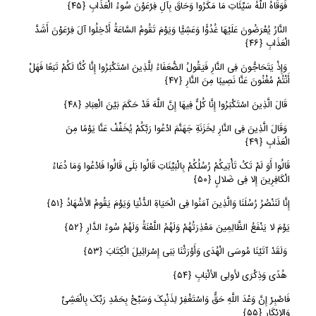
فَوَقَاهُ اللَّهُ سَیِّئَاتِ مَا مَکَرُوا وَحَاقَ بِآلِ فِرْعَوْنَ سُوءُ الْعَذَابِ
﴿
٤٥﴾
النَّارُ یُعْرَضُونَ عَلَیْهَا غُدُوًّا وَعَشِیًّا وَیَوْمَ تَقُومُ السَّاعَةُ أَدْخِلُوا آلَ فِرْعَوْنَ أَشَدَّ
الْعَذَابِ
﴿
٤٦﴾
وَإِذْ یَتَحَاجُّونَ فِی النَّارِ فَیَقُولُ الضُّعَفَاءُ لِلَّذِینَ اسْتَکْبَرُوا إِنَّا کُنَّا لَکُمْ تَبَعًا فَهَلْ
أَنْتُمْ مُغْنُونَ عَنَّا نَصِیبًا مِنَ النَّارِ
﴿
٤٧﴾
قَالَ الَّذِینَ اسْتَکْبَرُوا إِنَّا کُلٌّ فِیهَا إِنَّ اللَّهَ قَدْ حَکَمَ بَیْنَ الْعِبَادِ
﴿
٤٨﴾
وَقَالَ الَّذِینَ فِی النَّارِ لِخَزَنَةِ جَهَنَّمَ ادْعُوا رَبَّکُمْ یُخَفِّفْ عَنَّا یَوْمًا مِنَ
الْعَذَابِ
﴿
٤٩﴾
قَالُوا أَوَ لَمْ تَکُ تَأْتِیکُمْ رُسُلُکُمْ بِالْبَیِّنَاتِ قَالُوا بَلَى قَالُوا فَادْعُوا وَمَا دُعَاءُ
الْکَافِرِینَ إِلا فِی ضَلالٍ
﴿
٥٠﴾
إِنَّا لَنَنْصُرُ رُسُلَنَا وَالَّذِینَ آمَنُوا فِی الْحَیَاةِ الدُّنْیَا وَیَوْمَ یَقُومُ الأشْهَادُ
﴿
٥١﴾
یَوْمَ لا یَنْفَعُ الظَّالِمِینَ مَعْذِرَتُهُمْ وَلَهُمُ اللَّعْنَةُ وَلَهُمْ سُوءُ الدَّارِ
﴿
٥٢﴾
وَلَقَدْ آتَیْنَا مُوسَى الْهُدَى وَأَوْرَثْنَا بَنِی إِسْرَائِیلَ الْکِتَابَ
﴿
٥٣﴾
هُدًى وَذِکْرَى لأولِی الألْبَابِ
﴿
٥٤﴾
فَاصْبِرْ إِنَّ وَعْدَ اللَّهِ حَقٌّ وَاسْتَغْفِرْ لِذَنْبِکَ وَسَبِّحْ بِحَمْدِ رَبِّکَ بِالْعَشِیِّ
وَالإبْکَارِ
﴿
٥٥﴾