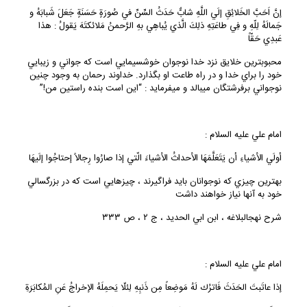
إنَّ اَحَبَّ الخَلائِقِ إلَي اللَّهِ شابٌّ حَدَثُ السِّنِّ في صُورَةٍ حَسَنَةٍ جَعَلَ شَبابَهُ و
جَمالَهُ لِلّهِ و فِي طاعَتِهِ ذلِكَ الَّذي يُباهِي بهِ الرَّحمنُ مَلائكتَهَ يَقولُ : هذا
عَبدِي حَقّاً
محبوب‏ترين خلايق نزد خدا نوجوان خوش‏سيمايي است كه جواني و زيبايي
خود را براي خدا و در راه طاعت او بگذارد. خداوند رحمان به وجود چنين
نوجواني برفرشتگان مي‏بالد و مي‏فرمايد : “اين است بنده راستين من!”
امام علي‏ عليه السلام :
أولَي الأشياءِ أن يَتَعَلَّمَهَا الأحداثُ الأشياءَ الّتي إذا صارُوا رِجالاً إحتاجُوا إلَيهَا
بهترين چيزي كه نوجوانان بايد فراگيرند ، چيزهايي است كه در بزرگ‏سالي
خود به آنها نياز خواهند داشت
شرح نهج‏البلاغه ، ابن ابي الحديد ، ج ۲ ، ص ۳۳۳
امام علي‏ عليه السلام :
إذا عاتَبتَ الحَدَثَ فَاترُك لَهُ مَوضِعاً مِن ذَنبِهِ لِئلّا يَحمِلَهُ الإخراجُ عَنِ المُكابَرَةِ