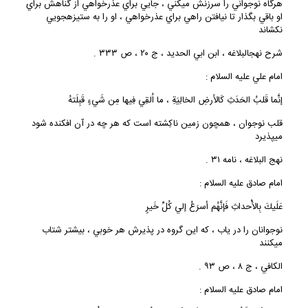
هرگاه نوجواني را سرزنش مي‏كني ، جايي براي عذرخواهي از گناهش براي
او باقي بگذار تا نيافتن راهي براي عذرخواهي ، او را به ستيزه‏جويي
نكشاند
شرح نهج‏البلاغه ، ابن ابي الحديد ، ج ۲۰ ، ص ۳۳۳ .
امام علي ‏عليه السلام :
إنَّما قَلبُ الحَدَثِ كَالأرضِ الخالِيَةِ ، ما اُلقِي فِيها مِن شَي‏ءٍ قَبِلَتهُ
قلب نوجوان ، همچون زمين ناكِشته است كه هر چه در آن افكنده شود
مي‏پذيرد
نهج البلاغه ، نامه ۳۱ .
امام صادق‏ عليه السلام :
عَلَيكَ بِالأْحداثِ فَإنَّهُم أسرَعُ إلي كُلِّ خَيرٍ
نوجوانان را در ياب ، كه اين گروه در پذيرش هر خوبي ، بيشتر شتاب
مي‏كنند
الكافي ، ج ۸ ، ص ۹۳ .
امام صادق‏ عليه السلام :