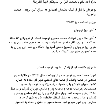
بادِرُو أحداثَكُم بِالحَديثِ قَبلَ أن تَسبِقَكُم إلَيهِمُ المُرجِئَةُ
نوجوانان را قبل از اين‏كه دشمنانِ اعتقادي به سراغ آنان بروند ، حديث
بياموزيد
ميزان الحكمه ، ح ۲۲۷۵۲ .
8 آبان روز نوجوان
8 آبان ماه ، روز شهادت محمد حسین فهمیده است. او نوجوانی 13 ساله
بود که در دوران دفاع مقدس به شهادت رسید، به همین خاطر این روز به
عنوان روز نوجوان و (بسیج دانش آموزی) نامگذاری شد. این روز رو به
همه نوجوان های عزیز تبریک میگیم.
متن زیر خلاصه ای از زندگی شهید فهمیده است:
شهید محمد حسین فهمیده، در اردیبهشت سال 1346، در خانواده ای
مذهبی در محله پامنار، از محله های قدیمی شهر قم، دیده به جهان
گشود. دوران کودکی را به همراه دیگر فرزندان خانواده با صفا و
صمیمیت، زیر سایه توجه و محبت پدر و مادری مهربان گذراند و در سال
1352 راهی مدرسه شد. چهار سال ابتدایی را زیر نظر معلمی روحانی
گذراند و سال پنجم را به دلیل انتقال خانواده اش به شهر کرج، در
مدارس این شهر سپری کرد. محمدحسین با عشق و علاقه به تحصیل،