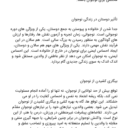
محکمی برای نوجوان باشند.
تأثیر دوستان در زندگی نوجوان
جدا شدن از خانواده و پیوستن به جمع دوستان، یکی از ویژگی های دوره
نوجوانی است. نوجوانی، زمان تجربه و آزمون نقش ها، رفتارها و ارزش
های گوناگون به منظور رسیدن به بزرگ سالی است. هم سالان در این
فرآیند نقش مهمی دارند. یکی از ویژگی های مهم هم سالان و دوستان،
ایجاد احساس ایمنی برای نوجوان در خارج از خانواده است. این احساس
ایمنی، به نوجوان امکان می دهد از نظر عاطفی از والدین مستقل شود و
اندک اندک به سوی زندگی جدیدی گام بردارد.
بیگاری کشیدن از نوجوان
توقع بیش از حد توانایی از نوجوان، نه تنها او را آماده انجام مسئولیت
نمی کند، بلکه ریشه اعتماد به نفس و احساس کفایت را در او می
خشکاند. این توقع ها، گاه به بهره کشی و بیگاری کشیدن از نوجوان
تبدیل می شود. بعضی والدین، نیازهای خود را بر نیازهای نوجوان مقدّم
می دارند. تقاضاهای پیشرفت غیرمنطقی در ورزش، درس یا هنر، از این
نوع است. واکنش نوجوان در برابر چنین شرایطی، یا جبهه گیری منفی و
مقابله با والدین یا تسلیم منفعلانه به امید پیروزی و تصاحب عشق و