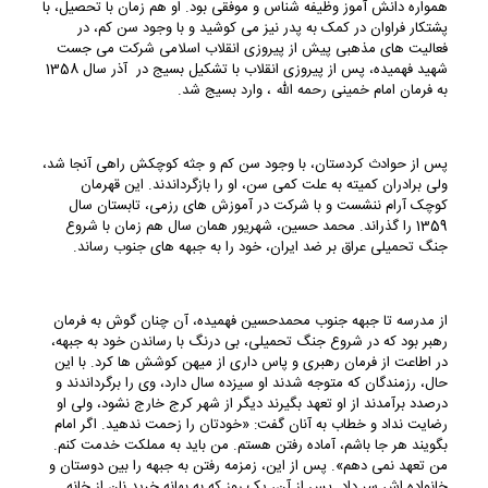
همواره دانش آموز وظیفه شناس و موفقی بود. او هم زمان با تحصیل، با
پشتکار فراوان در کمک به پدر نیز می کوشید و با وجود سن کم، در
فعالیت های مذهبی پیش از پیروزی انقلاب اسلامی شرکت می جست
شهید فهمیده، پس از پیروزی انقلاب با تشکیل بسیج در آذر سال 1358
به فرمان امام خمینی رحمه الله ، وارد بسیج شد.
پس از حوادث کردستان، با وجود سن کم و جثه کوچکش راهی آنجا شد،
ولی برادران کمیته به علت کمی سن، او را بازگرداندند. این قهرمان
کوچک آرام ننشست و با شرکت در آموزش های رزمی، تابستان سال
1359 را گذراند. محمد حسین، شهریور همان سال هم زمان با شروع
جنگ تحمیلی عراق بر ضد ایران، خود را به جبهه های جنوب رساند.
از مدرسه تا جبهه جنوب محمدحسین فهمیده، آن چنان گوش به فرمان
رهبر بود که در شروع جنگ تحمیلی، بی درنگ با رساندن خود به جبهه،
در اطاعت از فرمان رهبری و پاس داری از میهن کوشش ها کرد. با این
حال، رزمندگان که متوجه شدند او سیزده سال دارد، وی را برگرداندند و
درصدد برآمدند از او تعهد بگیرند دیگر از شهر کرج خارج نشود، ولی او
رضایت نداد و خطاب به آنان گفت: «خودتان را زحمت ندهید. اگر امام
بگویند هر جا باشم، آماده رفتن هستم. من باید به مملکت خدمت کنم.
من تعهد نمی دهم». پس از این، زمزمه رفتن به جبهه را بین دوستان و
خانواده اش سر داد. پس از آن، یک روز که به بهانه خرید نان از خانه