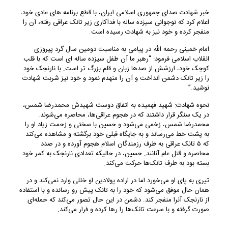
خبر شهادت صدای جمهوری اسلامی ایران، با قطع برنامه های عادی خود،
اعلام کرد که نوجوانی سیزده ساله با فداکاری زیر تانک عراقی رفته، آن را
منفجر کرده و خود نیز به شهادت رسیده است.
امام خمینی رحمه الله در پیامی به مناسبت دومین سال گرد پیروزی
انقلاب اسلامی فرمود: “رهبر ما آن طفل سیزده ساله ای است که با قلب
کوچک خود، ارزشش از صدها زبان و قلم بزرگ تر است. با نارنجک خود
را زیر تانک دشمن انداخت و آن را منهدم نمود و خود نیز شربت شهادت
نوشید.”
نحوه شهادت: شهید فهمیده به اتفاق دوست شهیدش محمدرضا شمس،
در یک سنگر قرار داشتند که در هجوم عراقی‌ها، محاصره می‌شوند.
محمدرضا شمس، زخمی می‌شود و حسین با سختی و زحمت زیاد او را
به پشت خط می‌رساند و به جایگاه قبلی خود برگشته و مشاهده می‌کند
که ۵ تانک عراقی به طرف رزمندگان اسلام هجوم آورده و در صدد
محاصره و قتل عام آنانند. حسین، در حالیکه تعدادی نارنجک به کمر خود
بسته بود به طرف تانک‌ها حرکت می‌کند.
تیری به پای او می‌خورد اما در اراده پولادین او خللی وارد نمی‌کند و در
همان حال موفق می‌شود که خود را به تانک پیش رو رسانده و با استفاده
از نارنجک آنرا منفجر کند. دشمن در این حال تصور می‌کند که حمله‌ای
صورت گرفته و با سرعت تانک‌ها را رها کرده و فرار می‌کند.