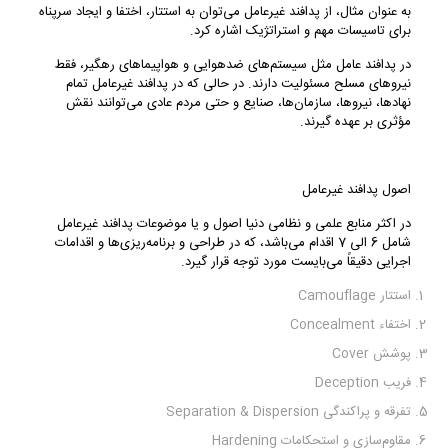
به عنوان مثال، از پدافند غیرعامل می‌توان به استتار، اختفا و ایجاد سرپناه
برای تاسیسات مهم و استراتژیک اشاره کرد.
در پدافند عامل مثل سیستم‌های ضدهوایی و هواپیماهای رهگیر، فقط
نیروهای مسلح مسئولیت دارند. در حالی که در پدافند غیرعامل تمام
نهادها، نیروها، سازمان‌ها، صنایع و حتی مردم عادی می‌توانند نقش
مؤثری بر عهده گیرند.
اصول پدافند غیرعامل
در اکثر منابع علمی و نظامی دنیا اصول و یا موضوعات پدافند غیرعامل
شامل 6 الی 7 اقدام می‌باشد، که در طراحی و برنامه‌ریزی‌ها و اقدامات
اجرایی دقیقاً می‌بایست مورد توجه قرار گیرد.
استتار Camouflage
اختفاء Concealment
پوشش Cover
فریب Deception
تفرقه و پراکندگی Separation & Dispersion
مقاوم‌سازی و استحکامات Hardening