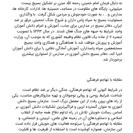
به دنبال فرمان امام خمینی رحمه الله مبنی بر تشکیل بسیج بیست
میلیونی، پایگاه های مقاومت در مساجد، حسینیه ها، ادارات، کارخانه ها،
مدارس و… ، به صورت خودجوش و مردمی شکل گرفت. با واگذاری
مسئولیت بسیج به سپاه پاس داران و شروع جنگ تحمیلی عراق بر ضد
ایران، دفاتر بسیج در مدارس برای جذب، آموزش و اعزام دانش آموزان
واجد شرایط به جبهه های جنگ فعال شدند. در سال 1363 با تصویب
تبصره 2 از ماده یک قانون نظام وظیفه کشوری که به موجب آن، وزارت
آموزش و پرورش موظف شد با هماهنگی و همکاری واحد بسیج
مستضعفین سپاه پاسداران، آموزش آمادگی دفاعی را برای دانش آموزان
اجرا کند، دفاتر بسیج دانش آموزی در مدارس از استواری بیشتری
برخوردار شد.
مقابله با تهاجم فرهنگی
در شرایط کنونی که تهاجم فرهنگی، جنگی دیگر بر ضد نظام است،
شناخت شرایط روحی و روانی نوجوانان و تهیه سازوکارهای مناسب، یکی
از راه های برون رفت از این معضل بزرگ است. سازمان بسیج دانش
آموزی به عنوان گسترده ترین و فراگیرترین تشکیلات دانش آموزی، بر
اساس رسالت خویش تلاش در راه تداوم دفاع همه جانبه از انقلاب
اسلامی و دستاوردهای آن در زمینه های علمی، تربیتی و اجتماعی، و
مقابله با تهاجم فرهنگی را سرلوحه فعالیت های خویش قرار داده است.
این سازمان، همواره کوشیده است با استفاده از ظرفیت ها و قابلیت