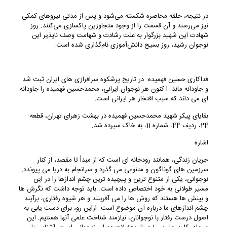
در نتیجه، حلقه محاصره شکسته می‌شود و پس از مدتی نیروهای کمکی
نیز می‌رسند و آن قسمت را از وجود متجاوزین پاکسازی می‌کنند. روز
شهادت این شهید بزرگوار به علت رشادت و شهامت وصف ناپذیر این
نوجوان رشید، روز بسیج دانش‌آموزی نام‌گذاری شده است.
فداکاری حسین فهمیده در تاریخ پرشکوه سرافرازی های ایران ثبت شد
و جاودانه ماند. ا کنون هر نوجوان ایرانی، محمدحسین فهمیده را جاودانه
ای می داند که سبب افتخار هر ایرانی است.
بقایای پیکر شهید محمدحسین فهمیده در بهشت زهرای تهران، قطعه
24، ردیف 44، شماره 11، به خاک سپرده شد.
اشاره
جریان زندگی، همانند رودخانه ای است که از مبدأ تا مقصد، از کنار
سرزمین های گوناگون و متنوعی می گذرد و سرانجام به دریا می پیوندد.
نوجوانی، یکی از متنوع ترین و پیچیده ترین چشم اندازها را در این
مسیر طولانی به خود اختصاص داده است. باید توجه داشت که نگرش ها
و بینش ها هستند که روش ها را می آفرینند و هر شیوه رفتاری، برآیند
چشم اندازهای ما درباره آن موضوع است. ازاین رو، برای دست یابی به
اصول درست رفتار با نوجوانان، نیازمند شناخت علمی آنها هستیم. این