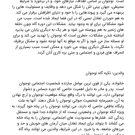
است. نوجوان بر اساس اهداف، نیازهای خود، و در برخورد با شرایط
محیطی، جهان بینی اش را شکل می دهد و وظایف و مسئولیت هایی را
برعهده می گیرد و پیوندهایی را با خود و دنیای اطرافش برقرار می کند.
به هم خوردن تعادل نسبی که در این فضا ایجاد شده است، سبب می
شود مشکلاتی برای او به وجود بیاید. مشکلات این دوره گاه چون حلقه
های زنجیر به هم پیوسته می شود و هر یک به دیگری پایان می پذیرد.
انباشته شدن مشکلات، خطری است که نوجوان را تهدید می کند و برای
او مسئله ساز می شود و اگر به موقع به آنها توجه نشود و مشکل برطرف
نگردد، با مشکل دیگری پیوند می خورد و ممکن است سبب بسیاری از
انحراف های فردی و اجتماعی و حتی بزه کاری آنان گردد.
والدین؛ تکیه گاه نوجوان
خانواده، یکی از قوی ترین عوامل سازنده شخصیت اجتماعی نوجوان
است. پدر و مادر به دلیل اهمیت خاصی که دوره حساس و دشوار
نوجوانی دارد، می توانند با درک واقع بینانه موقعیت نوجوان و ارج نهادن
به آن، خمیرمایه شخصیت جوانیِ نوجوان را شکل دهند. آنها به علت
پایگاه عاطفی خاصی که دارند، می توانند نوجوان را در پناه خود گیرند؛ به
ویژه آنکه نوجوان در وضعیتی نیست که از خانواده جدا شود و مستقل
زندگی کند. فشارها و محدودیت های اجتماعی، نوجوان را به پناه خانه
می کشاند تا بتواند برای ایجاد تعادل میان آرمان های خویش و حد و
مرزهای جامعه، به پا خیزد. در این شرایط، والدین می توانند پناه گاه