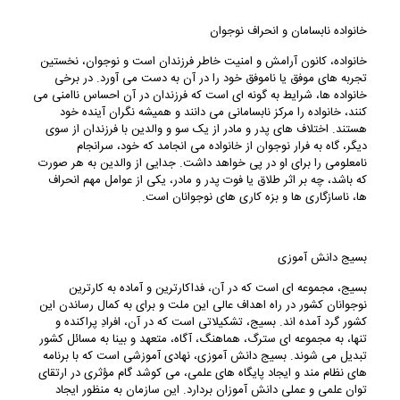
خانواده نابسامان و انحراف نوجوان
خانواده، کانون آرامش و امنیت خاطر فرزندان است و نوجوان، نخستین
تجربه های موفق یا ناموفق خود را در آن به دست می آورد. در برخی
خانواده ها، شرایط به گونه ای است که فرزندان در آن احساس ناامنی می
کنند، خانواده را مرکز نابسامانی می دانند و همیشه نگران آینده خود
هستند. اختلاف های پدر و مادر از یک سو و والدین با فرزندان از سوی
دیگر، گاه به فرار نوجوان از خانواده می انجامد که خود، سرانجام
نامعلومی را برای او در پی خواهد داشت. جدایی از والدین به هر صورت
که باشد، چه بر اثر طلاق یا فوت پدر و مادر، یکی از عوامل مهم انحراف
ها، ناسازگاری ها و بزه کاری های نوجوانان است.
بسیج دانش آموزی
بسیج، مجموعه ای است که در آن، فداکارترین و آماده به کارترین
نوجوانان کشور در راه اهداف عالی این ملت و برای به کمال رساندن این
کشور گرد آمده اند. بسیج، تشکیلاتی است که در آن، افرادِ پراکنده و
تنها، به مجموعه ای سترگ، هماهنگ، آگاه، متعهد و بینا به مسائل کشور
تبدیل می شوند. بسیج دانش آموزی، نهادی آموزشی است که با برنامه
های نظام مند و ایجاد پایگاه های علمی، می کوشد گام مؤثری در ارتقای
توان علمی و عملی دانش آموزان بردارد. این سازمان به منظور ایجاد