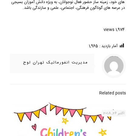
های خود، زمینه ساز حضور فعال نوجوانان، به ویژه دانش آموزان بسیجی
در عرصه های گوناگون فرهنگی، اجتماعی، علمی و سازندگی باشد.
1,974 views
آمار بازدید :
1,965
/home/ifapasar/tehranloh1.ir/wp-content/themes/betheme-2196/includes/content-single.php
Warning
on line
286
: Trying to access array offset on value of type null in
مدیریت انفورماتیک تهران لوح
Related posts
اکتبر 26, 2018