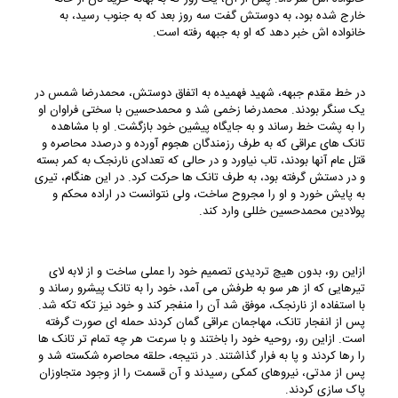
خارج شده بود، به دوستش گفت سه روز بعد که به جنوب رسید، به
خانواده اش خبر دهد که او به جبهه رفته است.
در خط مقدم جبهه، شهید فهمیده به اتفاق دوستش، محمدرضا شمس در
یک سنگر بودند. محمدرضا زخمی شد و محمدحسین با سختی فراوان او
را به پشت خط رساند و به جایگاه پیشین خود بازگشت. او با مشاهده
تانک های عراقی که به طرف رزمندگان هجوم آورده و درصدد محاصره و
قتل عام آنها بودند، تاب نیاورد و در حالی که تعدادی نارنجک به کمر بسته
و در دستش گرفته بود، به طرف تانک ها حرکت کرد. در این هنگام، تیری
به پایش خورد و او را مجروح ساخت، ولی نتوانست در اراده محکم و
پولادین محمدحسین خللی وارد کند.
ازاین رو، بدون هیچ تردیدی تصمیم خود را عملی ساخت و از لابه لای
تیرهایی که از هر سو به طرفش می آمد، خود را به تانک پیشرو رساند و
با استفاده از نارنجک، موفق شد آن را منفجر کند و خود نیز تکه تکه شد.
پس از انفجار تانک، مهاجمان عراقی گمان کردند حمله ای صورت گرفته
است. ازاین رو، روحیه خود را باختند و با سرعت هر چه تمام تر تانک ها
را رها کردند و پا به فرار گذاشتند. در نتیجه، حلقه محاصره شکسته شد و
پس از مدتی، نیروهای کمکی رسیدند و آن قسمت را از وجود متجاوزان
پاک سازی کردند.