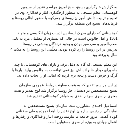
به گزارش خبرگزاری بسیج، صبح امروز مراسم تقدیر از سیمین
کوهستانی معلم بسیجی به منظور ارج‎گذاری ایثار و فداکاری وی در
تعلیم و تربیت دانش آموزان روستای چمرکوه با حضور اهالی روستا و
فرماندهان بسیج این منطقه برگزار شد.
کوهستانی که دارای مدرک لیسانس ادبیات زبان انگلیسی و متولد
1361 و اهل چالوس است در حالی که بسیاری از معلمان مرد به دلیل
صعب‌العبور و سردسیر بودن و وجود درندگان وحشی در روستا؛
تدریس در این روستا را رد کرده بودند، معلّمی این روستا را به مدّت 4
سال پذیرفته بود.
این معلم بسیجی که گاه به دلیل برف و باران های کوهستانی تا چند
ماه برای دیدار خانواده اش نیز نمی توانست به چالوس بیاید؛ بارها با
گرگ و خرس دست و پنجه نرم کرده که اهالی او را نجات داده‌اند.
در این مراسم تقدیر که به همت معاونت روابط عمومی سازمان
بسیج مستضعفین در دبستان حرّ روستا برگزار شد لوح تقدیر و هدیه
معنوی از سوی سردار نقدی به خواهر کوهستانی تقدیم شد.
اسماعیل احمدی مشاور ریاست سازمان بسیج مستضعفین به
نمایندگی از رئیس سازمان لوح تقدیر را اهدا نموده و طی سخنانی
کوتاه گفت: امروز جامعه ما نیازمند روحیه ایثار و فداکاری و رفتارها و
اعمال جهادی به ویژه از سوی مسئولین است.