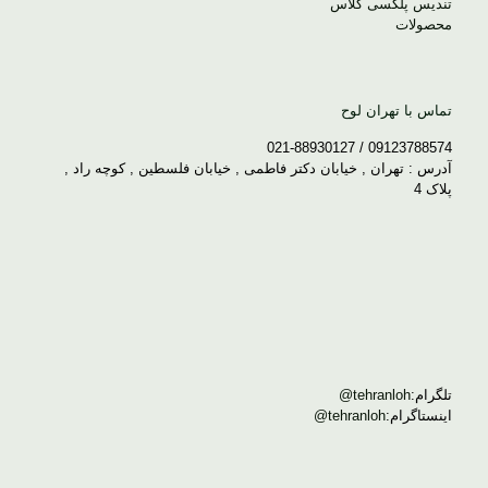
تندیس پلکسی گلاس
محصولات
تماس با تهران لوح
09123788574 / 021-88930127
آدرس : تهران , خیابان دکتر فاطمی , خیابان فلسطین , کوچه راد ,
پلاک 4
تلگرام:
tehranloh@
اینستاگرام:
tehranloh@