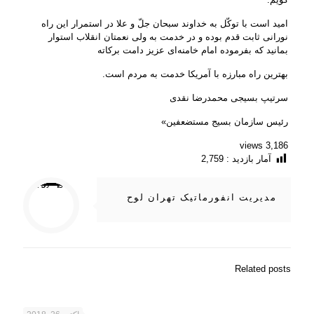
امید است با توکّل به خداوند سبحان جلّ و علا در استمرار این راه
نورانی ثابت قدم بوده و در خدمت به ولی نعمتان انقلاب استوار
بمانید که بفرموده‌ امام خامنه‌ای عزیز دامت برکاته
بهترین راه مبارزه با آمریکا خدمت به مردم است.
سرتیپ بسیجی محمدرضا نقدی
رئیس سازمان بسیج مستضعفین»
3,186 views
آمار بازدید :
2,759
/home/ifapasar/tehranloh1.ir/wp-content/themes/betheme-2196/includes/content-single.php
: Trying to access array offset on value of type null in
on line
Warning
286
مدیریت انفورماتیک تهران لوح
Related posts