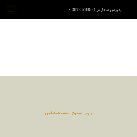
پذیرش سفارش09123788574
روز بسیج مستضعفین