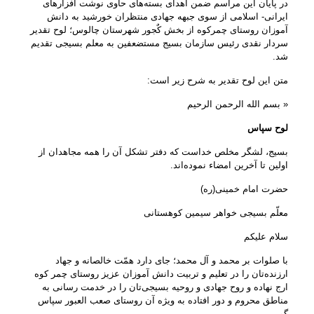
در پایان این مراسم ضمن اهدای بسته‌های حاوی نوشت افزارهای
ایرانی- اسلامی از سوی جبهه جهادی منتظران خورشید به دانش
آموزان روستای چمرکوه از بخش کٌجور شهرستان چالوس؛ لوح تقدیر
سردار نقدی رئیس سازمان بسیج مستضعفین به معلم بسیجی تقدیم
شد.
متن این لوح تقدیر به شرح زیر است:
« بسم الله الرحمن الرحیم
لوح سپاس
بسیج، لشگر مخلص خداست که دفتر تشکل آن را همه مجاهدان از
اولین تا آخرین امضاء نموده‌اند.
حضرت امام خمینی(ره)
معلّم بسیجی خواهر سیمین کوهستانی
سلام علیکم
با صلوات بر محمد و آل محمد؛ جای دارد همّت خالصانه و جهاد
ارزنده‌تان را در تعلیم و تربیت دانش آموزان عزیز روستای چمر کوه
ارج نهاده و روح جهادی و روحیه‌ بسیجی‌تان را در خدمت رسانی به
مناطق محروم و دور افتاده به ویژه آن روستای صعب العبور سپاس
گویم.