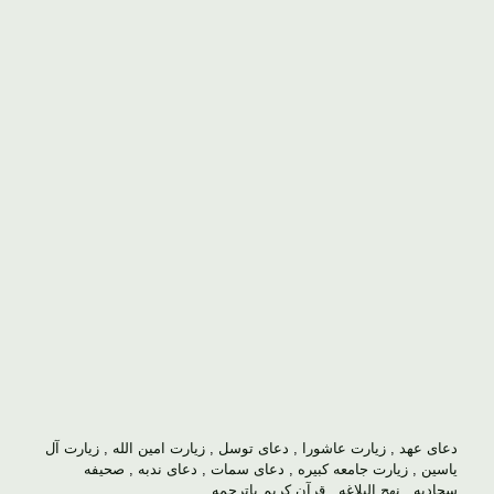
دعای عهد
,
زیارت عاشورا
,
دعای توسل
,
زیارت امین الله
,
زیارت آل
یاسین
,
زیارت جامعه کبیره
,
دعای سمات
,
دعای ندبه
,
صحیفه
سجادیه
,
نهج البلاغه
,
قرآن کریم باترجمه