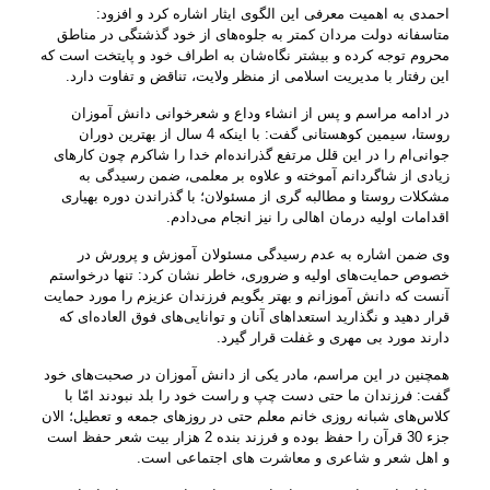
احمدی به اهمیت معرفی این الگوی ایثار اشاره کرد و افزود:
متاسفانه دولت مردان کمتر به جلوه‌های از خود گذشتگی در مناطق
محروم توجه کرده و بیشتر نگاه‌شان به اطراف خود و پایتخت است که
این رفتار با مدیریت اسلامی از منظر ولایت، تناقض و تفاوت دارد.
در ادامه مراسم و پس از انشاء وداع و شعرخوانی دانش آموزان
روستا، سیمین کوهستانی گفت: با اینکه 4 سال از بهترین دوران
جوانی‌ام را در این قلل مرتفع گذرانده‌ام خدا را شاکرم چون کارهای
زیادی از شاگردانم آموخته و علاوه بر معلمی، ضمن رسیدگی به
مشکلات روستا و مطالبه گری از مسئولان؛ با گذراندن دوره بهیاری
اقدامات اولیه درمان اهالی را نیز انجام می‌دادم.
وی ضمن اشاره به عدم رسیدگی مسئولان آموزش و پرورش در
خصوص حمایت‌های اولیه و ضروری، خاطر نشان کرد: تنها درخواستم
آنست که دانش آموزانم و بهتر بگویم فرزندان عزیزم را مورد حمایت
قرار دهید و نگذارید استعداهای آنان و توانایی‌های فوق العاده‌ای که
دارند مورد بی مهری و غفلت قرار گیرد.
همچنین در این مراسم، مادر یکی از دانش آموزان در صحبت‌های خود
گفت: فرزندان ما حتی دست چپ و راست خود را بلد نبودند امّا با
کلاس‌های شبانه روزی خانم معلم حتی در روزهای جمعه و تعطیل؛ الان
جزء 30 قرآن را حفظ بوده و فرزند بنده 2 هزار بیت شعر حفظ است
و اهل شعر و شاعری و معاشرت های اجتماعی است.