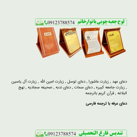
دعای عهد
,
زیارت عاشورا
,
دعای توسل
,
زیارت امین الله
,
زیارت آل یاسین
,
زیارت جامعه کبیره
,
دعای سمات
,
دعای ندبه
,
صحیفه سجادیه
,
نهج
البلاغه
,
قرآن کریم باترجمه
دعای عرفه با ترجمه فارسی