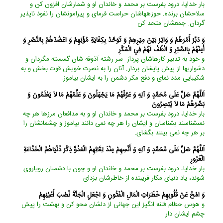
بار خدايا، درود بفرست بر محمد و خاندان او و شمارشان افزون كن و
سلاحشان برنده. حوزه‏هاشان حراست فرماى و پيرامونشان را نفوذ ناپذير
گردان. جمعشان متحد كن‏
وَ دَبِّرْ أَمْرَهُمْ وَ وَاتِرْ بَيْنَ مِيَرِهِمْ وَ تَوَحَّدْ بِكِفَايَةِ مُؤَنِهِمْ وَ اعْضُدْهُمْ بِالنَّصْرِ وَ
أَعِنْهُمْ بِالصَّبْرِ وَ الْطُفْ لَهُمْ فِي الْمَكْرِ
و خود به تدبير كارهاشان پرداز. سر رشته آذوقه ‏شان گسسته مگردان و
دشواريها از پيش پايشان بردار. آنان را به نصرت خويش قوت بخش و به
شكيبايى مدد نماى و دفع مكر دشمن را به ايشان بياموز.
اَللَّهُمَّ صَلِّ عَلَى مُحَمَّدٍ وَ آلِهِ وَ عَرِّفْهُمْ مَا يَجْهَلُونَ وَ عَلِّمْهُمْ مَا لاَ يَعْلَمُونَ وَ
بَصِّرْهُمْ مَا لاَ يُبْصِرُونَ‏
بار خدايا، درود بفرست بر محمد و خاندان او و به مدافعان مرزها هر چه
نمى‏شناسند بشناسان و ايشان را هر چه نمى ‏دانند بياموز و چشمانشان را
بر هر چه نمى‏ بينند بگشاى.
اَللَّهُمَّ صَلِّ عَلَى مُحَمَّدٍ وَ آلِهِ وَ أَنْسِهِمْ عِنْدَ لِقَائِهِمُ الْعَدُوَّ ذِكْرَ دُنْيَاهُمُ الْخَدَّاعَةِ
الْغَرُورِ
بار خدايا، درود بفرست بر محمد و خاندان او و چون با دشمنان روياروى
شوند، ياد دنياى مكار فريبنده از خاطرشان بزداى‏
وَ امْحُ عَنْ قُلُوبِهِمْ خَطَرَاتِ الْمَالِ الْفَتُونِ وَ اجْعَلِ الْجَنَّةَ نُصْبَ أَعْيُنِهِمْ‏
و هوس حطام فتنه‏ انگيز اين جهانى از دلشان محو كن و بهشت را پيش
چشم ايشان دار