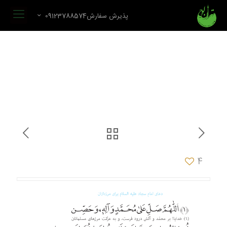
پذیرش سفارش09123788574
4