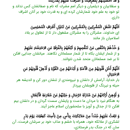
وَ قَدْ أَحْصَيْتَهُمْ بِمَعْرِفَتِكَ وَ أَشْرَفْتَ عَلَيْهِمْ بِقُدْرَتِكَ‏
و سقلابيان و ديلميان و ديگر امم مشرك كه نام و صفاتشان كس نداند و
تو خود به علم خود شمارشان كرده‏ اى و به قدرت خود بر آنان اشراف
دارى.
اَللَّهُمَّ اشْغَلِ الْمُشْرِكِينَ بِالْمُشْرِكِينَ عَنْ تَنَاوُلِ أَطْرَافِ الْمُسْلِمِينَ‏
اى خداوند، مشركان را به مشركان مشغول دار تا از تطاول بر بلاد
اسلاميان باز مانند
وَ خُذْهُمْ بِالنَّقْصِ عَنْ تَنَقُّصِهِمْ وَ ثَبِّطْهُمْ بِالْفُرْقَةِ عَنِ الاِحْتِشَادِ عَلَيْهِمْ‏
و از شمار ايشان بكاه تا از شمار مسلمانان نكاهند. ميانشان جدايى افكن
تا بر ضد مسلمانان متحد شدن نتوانند.
اَللَّهُمَّ أَخْلِ قُلُوبَهُمْ مِنَ الْأَمَنَةِ وَ أَبْدَانَهُمْ مِنَ الْقُوَّةِ وَ أَذْهِلْ قُلُوبَهُمْ عَنِ
الاِحْتِيَالِ‏
بار خدايا، آرامش از دلشان و نيرومندى از تنشان دور كن و انديشه هر
حيله و نيرنگ از قلوبشان بپرداز.
وَ أَوْهِنْ أَرْكَانَهُمْ عَنْ مُنَازَلَةِ الرِّجَالِ وَ جَبِّنْهُمْ عَنْ مُقَارَعَةِ الْأَبْطَالِ‏
به هنگام نبرد با مردان ما دست و پايشان سست گردان و در دلشان بيم
افكن تا از جدال و آويز با سلحشوران اسلام عاجز آيند.
وَ ابْعَثْ عَلَيْهِمْ جُنْداً مِنْ مَلاَئِكَتِكَ بِبَأْسٍ مِنْ بَأْسِكَ كَفِعْلِكَ يَوْمَ بَدْرٍ
لشكرى از ملائكه خود، همراه با خشم و عذاب خود بر سرشان فرست، آن
سان كه در جنگ بدر فرستادى،