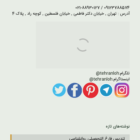
09123788574 / 021-88930127
آدرس : تهران , خیابان دکتر فاطمی , خیابان فلسطین , کوچه راد , پلاک 4
تلگرام:
tehranloh@
اینستاگرام:
tehranloh@
نوشته‌های تازه
تندیس فارغ التحصیلی روانشناسی