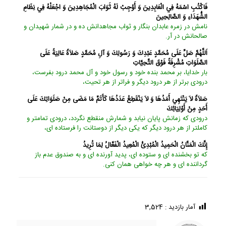
فَاكْتُبِ اسْمَهُ فِي الْعَابِدِينَ وَ أَوْجِبْ لَهُ ثَوَابَ الْمُجَاهِدِينَ وَ اجْعَلْهُ فِي نِظَامِ
الشُّهَدَاءِ وَ الصَّالِحِينَ‏
نامش در زمره عابدان بنگار و ثواب مجاهدانش ده و در شمار شهيدان و
صالحانش در آر.
اَللَّهُمَّ صَلِّ عَلَى مُحَمَّدٍ عَبْدِكَ وَ رَسُولِكَ وَ آلِ مُحَمَّدٍ صَلاَةً عَالِيَةً عَلَى
الصَّلَوَاتِ مُشْرِفَةً فَوْقَ التَّحِيَّاتِ‏
بار خدايا، بر محمد بنده خود و رسول خود و آل محمد درود بفرست،
درودى برتر از هر درود ديگر و فراتر از هر تحيت،
صَلاَةً لاَ يَنْتَهِي أَمَدُهَا وَ لاَ يَنْقَطِعُ عَدَدُهَا كَأَتَمِّ مَا مَضَى مِنْ صَلَوَاتِكَ عَلَى
أَحَدٍ مِنْ أَوْلِيَائِكَ‏
درودى كه زمانش پايان نيابد و شمارش منقطع نگردد، درودى تمام‏تر و
كامل‏تر از هر درود ديگر كه يكى ديگر از دوستانت را فرستاده ‏اى،
إِنَّكَ الْمَنَّانُ الْحَمِيدُ الْمُبْدِئُ الْمُعِيدُ الْفَعَّالُ لِمَا تُرِيدُ
كه تو بخشنده‏ اى و ستوده ‏اى، پديد آورنده ‏اى و به صندوق عدم باز
گرداننده‏ اى و هر چه خواهى همان كنى.
آمار بازدید :
3,524
/home/ifapasar/tehranloh1.ir/wp-content/themes/betheme-2196/includes/content-single.php
Warning
on line
286
: Trying to access array offset on value of type null in