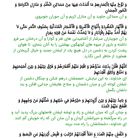
وَ لَوِّحْ مِنْهَا لِأَبْصَارِهِمْ مَا أَعْدَدْتَ فِيهَا مِنْ مَسَاكِنِ الْخُلْدِ وَ مَنَازِلِ الْكَرَامَةِ وَ
الْحُورِ الْحِسَانِ‏
و آن مساكن جاويد و آن منازل كريم و آن حوران خوبروى‏
وَ الْأَنْهَارِ الْمُطَّرِدَةِ بِأَنْوَاعِ الْأَشْرِبَةِ وَ الْأَشْجَارِ الْمُتَدَلِّيَةِ بِصُنُوفِ الثَّمَرِ حَتَّى لاَ
يَهُمَّ أَحَدٌ مِنْهُمْ بِالْإِدْبَارِ وَ لاَ يُحَدِّثَ نَفْسَهُ عَنْ قِرْنِهِ بِفِرَارٍ
و آن جويباران سرشار از آشاميدنى ‏هاى نغز و گوارا و آن درختان سر فرو
داشته و بارور از ميوه ‏هاى گونه‏گون بهشتى را به آنان بنماى، تا هواى
پشت كردن به دشمن در دل هيچ يك از ايشان نجنبد و خيال گريختن از
هماورد از خاطر كس نگذرد.
اَللَّهُمَّ افْلُلْ بِذَلِكَ عَدُوَّهُمْ وَ اقْلِمْ عَنْهُمْ أَظْفَارَهُمْ وَ فَرِّقْ بَيْنَهُمْ وَ بَيْنَ أَسْلِحَتِهِمْ
وَ اخْلَعْ وَثَائِقَ أَفْئِدَتِهِمْ‏
اى خداوند، به اين نيايش، خصمشان درهم شكن و چنگال دشمن از
تنشان كوتاه كن و ميان دشمنان و سلاح هايشان جدايى افكن و بند
دلشان بگسل‏
وَ بَاعِدْ بَيْنَهُمْ وَ بَيْنَ أَزْوِدَتِهِمْ وَ حَيِّرْهُمْ فِي سُبُلِهِمْ وَ ضَلِّلْهُمْ عَنْ وَجْهِهِمْ وَ
اقْطَعْ عَنْهُمُ الْمَدَدَ
و چنان كن كه ميان ايشان و زاد و توشه ايشان فاصله‏اى بزرگ پديد آيد و
در راه سرگشته و حيرانشان گردان و آن سان كن كه راه خويش گم كنند.
اى خداوند، دشمنانشان را راه مدد بربند
وَ انْقُصْ مِنْهُمُ الْعَدَدَ وَ امْلَأْ أَفْئِدَتَهُمُ الرُّعْبَ وَ اقْبِضْ أَيْدِيَهُمْ عَنِ الْبَسْطِ وَ