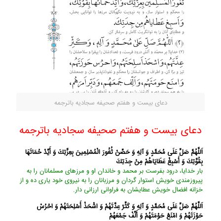
دعای بیست و هفتم صحیفه سجادیه باترجمه
دعای بیست و هفتم صحیفه سجادیه باترجمه
اَللَّهُمَّ صَلِّ عَلَى مُحَمَّدٍ وَ آلِهِ وَ حَصِّنْ ثُغُورَ الْمُسْلِمِينَ بِعِزَّتِكَ وَ أَيِّدْ حُمَاتَهَا
بِقُوَّتِكَ وَ أَسْبِغْ عَطَايَاهُمْ مِنْ جِدَتِكَ‏
بار خدايا، درود بفرست بر محمد و خاندان او و مرزهاى مسلمانان را به
پيروزمندى خويش استوار گردان و مرزبانان را به نيروى خود يارى ده و از
خزانه افضال خويش عطايشان به فراوانى ارزانى دار.
اَللَّهُمَّ صَلِّ عَلَى مُحَمَّدٍ وَ آلِهِ وَ كَثِّرْ عِدَّتَهُمْ وَ اشْحَذْ أَسْلِحَتَهُمْ وَ احْرُسْ
حَوْزَتَهُمْ وَ امْنَعْ حَوْمَتَهُمْ وَ أَلِّفْ جَمْعَهُمْ‏