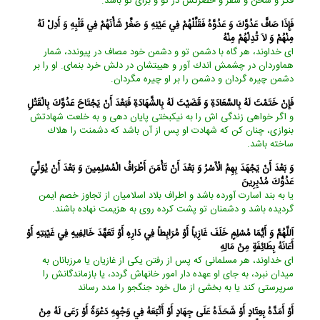
فكر و سخن و سفر و حضرتش در تو و براى تو باشد.
فَإِذَا صَافَّ عَدُوَّكَ وَ عَدُوَّهُ فَقَلِّلْهُمْ فِي عَيْنِهِ وَ صَغِّرْ شَأْنَهُمْ فِي قَلْبِهِ وَ أَدِلْ لَهُ
مِنْهُمْ وَ لاَ تُدِلْهُمْ مِنْهُ‏
اى خداوند، هر گاه با دشمن تو و دشمن خود مصاف در پيوندد، شمار
هماوردان در چشمش اندك آور و هيبتشان در دلش خرد بنماى. او را بر
دشمن چيره گردان و دشمن را بر او چيره مگردان.
فَإِنْ خَتَمْتَ لَهُ بِالسَّعَادَةِ وَ قَضَيْتَ لَهُ بِالشَّهَادَةِ فَبَعْدَ أَنْ يَجْتَاحَ عَدُوَّكَ بِالْقَتْلِ‏
و اگر خواهى زندگى ‏اش را به نيكبختى پايان دهى و به خلعت شهادتش
بنوازى، چنان كن كه شهادت او پس از آن باشد كه دشمنت را هلاك
ساخته باشد.
وَ بَعْدَ أَنْ يَجْهَدَ بِهِمُ الْأَسْرُ وَ بَعْدَ أَنْ تَأْمَنَ أَطْرَافُ الْمُسْلِمِينَ وَ بَعْدَ أَنْ يُوَلِّيَ
عَدُوُّكَ مُدْبِرِينَ‏
يا به بند اسارت آورده باشد و اطراف بلاد اسلاميان از تجاوز خصم ايمن
گرديده باشد و دشمنان تو پشت كرده روى به هزيمت نهاده باشند.
اَللَّهُمَّ وَ أَيُّمَا مُسْلِمٍ خَلَفَ غَازِياً أَوْ مُرَابِطاً فِي دَارِهِ أَوْ تَعَهَّدَ خَالِفِيهِ فِي غَيْبَتِهِ أَوْ
أَعَانَهُ بِطَائِفَةٍ مِنْ مَالِهِ‏
اى خداوند، هر مسلمانى كه پس از رفتن يكى از غازيان يا مرزبانان به
ميدان نبرد، به جاى او عهده ‏دار امور خانه‏اش گردد، يا بازماندگانش را
سرپرستى كند يا به بخشى از مال خود جنگجو را مدد رساند
أَوْ أَمَدَّهُ بِعِتَادٍ أَوْ شَحَذَهُ عَلَى جِهَادٍ أَوْ أَتْبَعَهُ فِي وَجْهِهِ دَعْوَةً أَوْ رَعَى لَهُ مِنْ