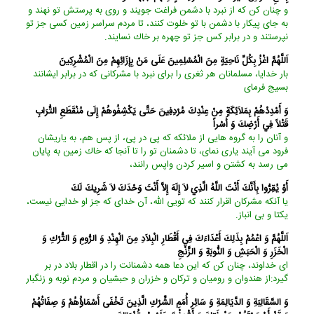
و چنان كن كه از نبرد با دشمن فراغت جويند و روى به پرستش تو نهند و
به جاى پيكار با دشمن با تو خلوت كنند، تا مردم سراسر زمين كسى جز تو
نپرستند و در برابر كس جز تو چهره بر خاك نسايند.
اَللَّهُمَّ اغْزُ بِكُلِّ نَاحِيَةٍ مِنَ الْمُسْلِمِينَ عَلَى مَنْ بِإِزَائِهِمْ مِنَ الْمُشْرِكِينَ‏
بار خدايا، مسلمانان هر ثغرى را براى نبرد با مشركانى كه در برابر ايشانند
بسيج فرماى‏
وَ أَمْدِدْهُمْ بِمَلاَئِكَةٍ مِنْ عِنْدِكَ مُرْدِفِينَ حَتَّى يَكْشِفُوهُمْ إِلَى مُنْقَطَعِ التُّرَابِ
قَتْلاً فِي أَرْضِكَ وَ أَسْراً
و آنان را به گروه هايى از ملائكه كه پى در پى، از پس هم، به ياريشان
فرود مى ‏آيند يارى نماى، تا دشمنان تو را تا آنجا كه خاك زمين به پايان
مى‏ رسد به كشتن و اسير كردن واپس رانند،
أَوْ يُقِرُّوا بِأَنَّكَ أَنْتَ اللَّهُ الَّذِي لاَ إِلَهَ إِلاَّ أَنْتَ وَحْدَكَ لاَ شَرِيكَ لَكَ‏
يا آنكه مشركان اقرار كنند كه تويى الله، آن خداى كه جز او خدايى نيست،
يكتا و بى ‏انباز.
اَللَّهُمَّ وَ اعْمُمْ بِذَلِكَ أَعْدَاءَكَ فِي أَقْطَارِ الْبِلاَدِ مِنَ الْهِنْدِ وَ الرُّومِ وَ التُّرْكِ وَ
الْخَزَرِ وَ الْحَبَشِ وَ النُّوبَةِ وَ الزَّنْجِ‏
اى خداوند، چنان كن كه اين دعا همه دشمنانت را در اقطار بلاد در بر
گيرد:از هندوان و روميان و تركان و خزران و حبشيان و مردم نوبه و زنگبار
وَ السَّقَالِبَةِ وَ الدَّيَالِمَةِ وَ سَائِرِ أُمَمِ الشِّرْكِ الَّذِينَ تَخْفَى أَسْمَاؤُهُمْ وَ صِفَاتُهُمْ