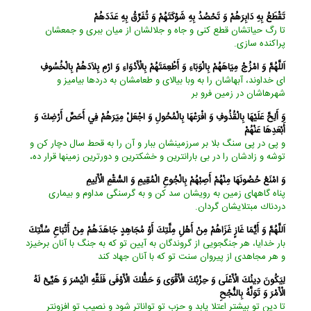
تَقْطَعُ بِهِ دَابِرَهُمْ وَ تَحْصُدُ بِهِ شَوْكَتَهُمْ وَ تُفَرِّقُ بِهِ عَدَدَهُمْ‏
تا رگ حياتشان قطع كنى و جاه و جلالشان از ميان ببرى و جمعشان
پراكنده سازى.
اَللَّهُمَّ وَ امْزُجْ مِيَاهَهُمْ بِالْوَبَاءِ وَ أَطْعِمَتَهُمْ بِالْأَدْوَاءِ وَ ارْمِ بِلاَدَهُمْ بِالْخُسُوفِ‏
اى خداوند، آب‏هاشان را به وبا بيالاى و طعامشان به دردها بياميز و
شهرهاشان در زمين فرو بر
وَ أَلِحَّ عَلَيْهَا بِالْقُذُوفِ وَ افْرَعْهَا بِالْمُحُولِ وَ اجْعَلْ مِيَرَهُمْ فِي أَحَصِّ أَرْضِكَ وَ
أَبْعَدِهَا عَنْهُمْ‏
و پى در پى سنگ بلا بر سرزمينشان ببار و آن را به قحط سال دچار كن و
توشه و زادشان را در بى ‏باران‏ترين و خشك‏ترين و دورترين زمينها قرار ده،
وَ امْنَعْ حُصُونَهَا مِنْهُمْ أَصِبْهُمْ بِالْجُوعِ الْمُقِيمِ وَ السُّقْمِ الْأَلِيمِ‏
پناه گاههاى زمين به رويشان سد كن و به گرسنگى مداوم و بيمارى
دردناك مبتلايشان گردان.
اَللَّهُمَّ وَ أَيُّمَا غَازٍ غَزَاهُمْ مِنْ أَهْلِ مِلَّتِكَ أَوْ مُجَاهِدٍ جَاهَدَهُمْ مِنْ أَتْبَاعِ سُنَّتِكَ‏
بار خدايا، هر جنگجويى از گروندگان به آيين تو كه به جنگ با آنان برخيزد
و هر مجاهدى از پيروان سنت تو كه با آنان جهاد كند
لِيَكُونَ دِينُكَ الْأَعْلَى وَ حِزْبُكَ الْأَقْوَى وَ حَظُّكَ الْأَوْفَى فَلَقِّهِ الْيُسْرَ وَ هَيِّئْ لَهُ
الْأَمْرَ وَ تَوَلَّهُ بِالنُّجْحِ‏
تا دين تو بيشتر اعتلا يابد و حزب تو تواناتر شود و نصيب تو افزون‏تر