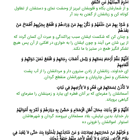
اخْزِمْ أَلْسِنَتَهُمْ عَنِ النُّطْقِ‏
و از شمارشان بكاه و قلوبشان لبريز از وحشت نماى و دستشان از تطاول
كوتاه كن و زبانشان از گفتن به بند آر
وَ شَرِّدْ بِهِمْ مَنْ خَلْفَهُمْ وَ نَكِّلْ بِهِمْ مَنْ وَرَاءَهُمْ وَ اقْطَعْ بِخِزْيِهِمْ أَطْمَاعَ مَنْ
بَعْدَهُمْ‏
و چنان كن كه شكست ايشان سبب پراكندگى و عبرت آن كسان گردد كه
از پى‏ شان مى ‏آيند و چون ايشان را به خوارى در افكنى از آن پس هيچ
لشكر انگيز طمع در ستيز با ما نكند.
اَللَّهُمَّ عَقِّمْ أَرْحَامَ نِسَائِهِمْ وَ يَبِّسْ أَصْلاَبَ رِجَالِهِمْ وَ اقْطَعْ نَسْلَ دَوَابِّهِمْ وَ
أَنْعَامِهِمْ‏
اى خداوند، زنانشان از زادن سترون دار و مردانشان را از آب پشت
بخشكان و نسل چارپايان و ستورانشان منقطع گردان.
لاَ تَأْذَنْ لِسَمَائِهِمْ فِي قَطْرٍ وَ لاَ لِأَرْضِهِمْ فِي نَبَاتٍ‏
آسمانشان را مفرماى كه بر آنان قطره ‏اى ببارد و زمينشان را مفرماى كه
گياهى بروياند.
اَللَّهُمَّ وَ قَوِّ بِذَلِكَ مِحَالَ أَهْلِ الْإِسْلاَمِ وَ حَصِّنْ بِهِ دِيَارَهُمْ وَ ثَمِّرْ بِهِ أَمْوَالَهُمْ‏
بار خدايا، بدين نيايش، بلاد مسلمانان نيرومند گردان و شهرهاشان
استوار. اموالشان را فزونى ده‏
وَ فَرِّغْهُمْ عَنْ مُحَارَبَتِهِمْ لِعِبَادَتِكَ وَ عَنْ مُنَابَذَتِهِمْ لِلْخَلْوَةِ بِكَ حَتَّى لاَ يُعْبَدَ فِي
بِقَاعِ الْأَرْضِ غَيْرُكَ وَ لاَ تُعَفَّرَ لِأَحَدٍ مِنْهُمْ جَبْهَةٌ دُونَكَ‏