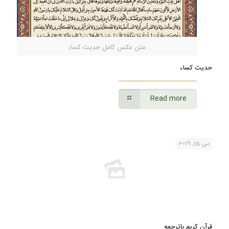
متن عکس کامل حدیث کساء
حدیث کساء
Read more
می 15, 2019
قرآن کریم باترجمه