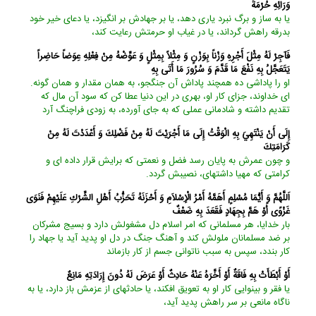
وَرَائِهِ حُرْمَةً
يا به ساز و برگ نبرد يارى دهد، يا بر جهادش بر انگيزد، يا دعاى خير خود
بدرقه راهش گرداند، يا در غياب او حرمتش رعايت كند،
فَآجِرْ لَهُ مِثْلَ أَجْرِهِ وَزْناً بِوَزْنٍ وَ مِثْلاً بِمِثْلٍ وَ عَوِّضْهُ مِنْ فِعْلِهِ عِوَضاً حَاضِراً
يَتَعَجَّلُ بِهِ نَفْعَ مَا قَدَّمَ وَ سُرُورَ مَا أَتَى بِهِ‏
او را پاداشى ده همچند پاداش آن جنگجو، به همان مقدار و همان گونه.
اى خداوند، جزاى كار او، بهرى در اين دنيا عطا كن كه سود آن مال كه
تقديم داشته و شادمانى عملى كه به جاى آورده، به زودى فراچنگ آرد
إِلَى أَنْ يَنْتَهِيَ بِهِ الْوَقْتُ إِلَى مَا أَجْرَيْتَ لَهُ مِنْ فَضْلِكَ وَ أَعْدَدْتَ لَهُ مِنْ
كَرَامَتِكَ‏
و چون عمرش به پايان رسد فضل و نعمتى كه برايش قرار داده‏ اى و
كرامتى كه مهيا داشته‏اى، نصيبش گردد.
اَللَّهُمَّ وَ أَيُّمَا مُسْلِمٍ أَهَمَّهُ أَمْرُ الْإِسْلاَمِ وَ أَحْزَنَهُ تَحَزُّبُ أَهْلِ الشِّرْكِ عَلَيْهِمْ فَنَوَى
غَزْوًى أَوْ هَمَّ بِجِهَادٍ فَقَعَدَ بِهِ ضَعْفٌ‏
بار خدايا، هر مسلمانى كه امر اسلام دل مشغولش دارد و بسيج مشركان
بر ضد مسلمانان ملولش كند و آهنگ جنگ در دل او پديد آيد يا جهاد را
كار بندد، سپس به سبب ناتوانى جسم از كار بازماند
أَوْ أَبْطَأَتْ بِهِ فَاقَةٌ أَوْ أَخَّرَهُ عَنْهُ حَادِثٌ أَوْ عَرَضَ لَهُ دُونَ إِرَادَتِهِ مَانِعٌ‏
يا فقر و بينوايى كار او به تعويق افكند، يا حادثه‏اى از عزمش باز دارد، يا به
ناگاه مانعى بر سر راهش پديد آيد،