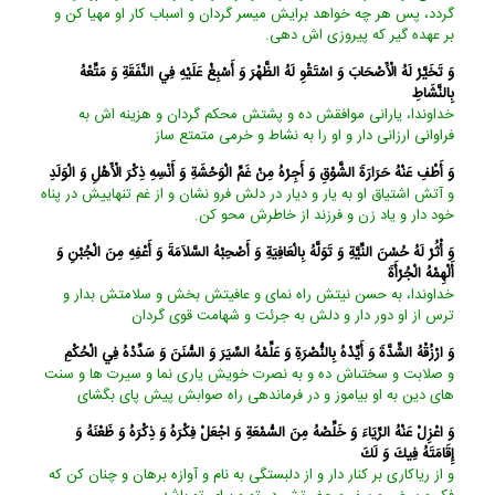
گردد، پس هر چه خواهد برايش ميسر گردان و اسباب كار او مهيا كن و
بر عهده گير كه پيروزى ‏اش دهى.
وَ تَخَيَّرْ لَهُ الْأَصْحَابَ وَ اسْتَقْوِ لَهُ الظَّهْرَ وَ أَسْبِغْ عَلَيْهِ فِي النَّفَقَةِ وَ مَتِّعْهُ
بِالنَّشَاطِ
خداوندا، يارانى موافقش ده و پشتش محكم گردان و هزينه ‏اش به
فراوانى ارزانى دار و او را به نشاط و خرمى متمتع ساز
وَ أَطْفِ عَنْهُ حَرَارَةَ الشَّوْقِ وَ أَجِرْهُ مِنْ غَمِّ الْوَحْشَةِ وَ أَنْسِهِ ذِكْرَ الْأَهْلِ وَ الْوَلَدِ
و آتش اشتياق او به يار و ديار در دلش فرو نشان و از غم تنهاييش در پناه
خود دار و ياد زن و فرزند از خاطرش محو كن.
وَ أْثُرْ لَهُ حُسْنَ النِّيَّةِ وَ تَوَلَّهُ بِالْعَافِيَةِ وَ أَصْحِبْهُ السَّلاَمَةَ وَ أَعْفِهِ مِنَ الْجُبْنِ وَ
أَلْهِمْهُ الْجُرْأَةَ
خداوندا، به حسن نيتش راه نماى و عافيتش بخش و سلامتش بدار و
ترس از او دور دار و دلش به جرئت و شهامت قوى گردان‏
وَ ارْزُقْهُ الشِّدَّةَ وَ أَيِّدْهُ بِالنُّصْرَةِ وَ عَلِّمْهُ السِّيَرَ وَ السُّنَنَ وَ سَدِّدْهُ فِي الْحُكْمِ‏
و صلابت و سختى‏اش ده و به نصرت خويش يارى نما و سيرت ها و سنت
هاى دين به او بياموز و در فرماندهى راه صوابش پيش پاى بگشاى‏
وَ اعْزِلْ عَنْهُ الرِّيَاءَ وَ خَلِّصْهُ مِنَ السُّمْعَةِ وَ اجْعَلْ فِكْرَهُ وَ ذِكْرَهُ وَ ظَعْنَهُ وَ
إِقَامَتَهُ فِيكَ وَ لَكَ‏
و از رياكارى بر كنار دار و از دلبستگى به نام و آوازه برهان و چنان كن كه