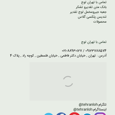
تماس با تهران لوح
بانک متن تقدیرو تشکر
جعبه جیرومخمل لوح تقدیر
تندیس پلکسی گلاس
محصولات
تماس با تهران لوح
09123788574 / 021-88930127
آدرس : تهران , خیابان دکتر فاطمی , خیابان فلسطین , کوچه راد , پلاک 4
تلگرام:
tehranloh@
اینستاگرام:
tehranloh@