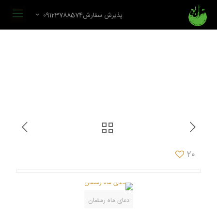
پذیرش سفارش09123788574
20
دعای ماه رمضان