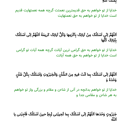
بِمَنِّکَ کُلِّهِ
خدایا از تو خواهم به حق قدیمترین نعمتت گرچه همه نعمتهایت قدیم
است خدایا از تو خواهم به حق نعمتهایت
اَللّهُمَّ اِنّى اَسْئَلُکَ مِنْ آیاتِکَ بِاَکْرَمِها وَکُلُّ آیاتِکَ کَریمَهٌ اَللّهُمَّ اِنّى اَسْئَلُکَ
بِآیاتِکَ کُلِّها
خدایا از تو خواهم به حق گرامى ترین آیاتت گرچه همه آیات تو گرامى
است خدایا از تو خواهم به حق همه آیاتت
اَللّهُمَّ اِنّى اَسْئَلُکَ بِما اَنْتَ فیهِ مِنَ الشَّاْنِ وَالْجَبَرُوتِ وَاَسْئَلُکَ بِکُلِّ شَاْنٍ
وَحْدَهُ وَ
خدایا از تو خواهم بدانچه در آنى از شاءن و مقام و بزرگى واز تو خواهم
به هر شاءن و مقامى جدا و
جَبَرُوتٍ وَحْدَها اَللّهُمَّ اِنّى اَسْئَلُکَ بِما تُجیبُنى [بِهِ] حینَ اَسْئَلُکَ فَاَجِبْنى یا
اَللّهُ