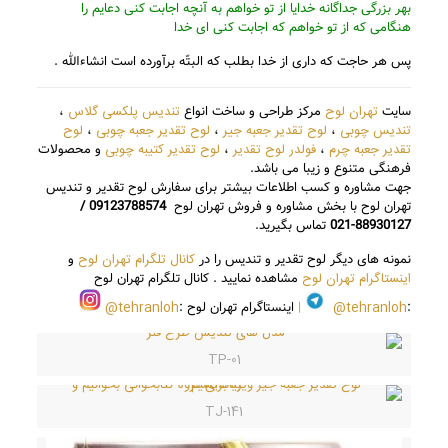
بهر بزرگى جداگانه خدایا از تو خواهم به آنچه اجابت کنى دعایم را
هنگامى که از تو خواهم که اجابت کنى اى خدا
پس هر حاجت که دارى از خدا بطلب که البتّه برآورده است انشاءالله .
تهران لوح
تندیس پلکسی گلاس
سایت
مرکز طراحی و ساخت انواع
،
تندیس چوبی
لوح تقدیر جعبه جیر
لوح تقدیر جعبه چوبی
لوح
،
،
،
تقدیر جعبه چرم
فولدر لوح تقدیر
لوح تقدیر کتیبه چوبی
،
،
و محصولات
فرهنگی متنوع و زیبا می باشد.
جهت مشاوره و کسب اطلاعات بیشتر برای سفارش لوح تقدیر و تندیس
تهران لوح با بخش مشاوره و فروش تهران لوح
09123788574 /
88930127-021
تماس بگیرید.
کانال تلگرام تهران لوح
نمونه های دیگر لوح تقدیر و تندیس را در
و
اینستاگرام تهران لوح
مشاهده نمایید .
کانال تلگرام تهران لوح
tehranloh@
tehranloh@
:
|
اینستاگرام تهران لوح :
TP-01
TJ-141