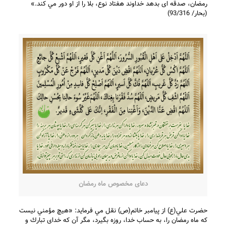
رمضان، صدقه ای بدهد خداوند هفتاد نوع، بلا را از او دور مي كند.»
(بحار/ 93/316)
دعای مخصوص ماه رمضان
حضرت علي(ع) از پيامبر خاتم(ص) نقل مي فرمايد: «هيچ مؤمني نيست
كه ماه رمضان را، به حساب خدا، روزه بگيرد، مگر آن كه خدای تبارك و