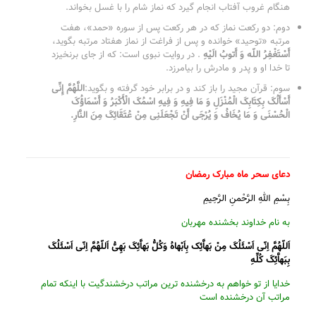
هنگام غروب آفتاب انجام گیرد که نماز شام را با غسل بخواند.
دوم: دو رکعت نماز که در هر رکعت پس از سوره «حمد»، هفت
مرتبه «توحید» خوانده و پس از فراغت از نماز هفتاد مرتبه بگوید،
أَسْتَغْفِرُ اللّه وَ أَتوبُ الَیْهِ
. در روایت نبوى است: که از جاى برنخیزد
تا خدا او و پدر و مادرش را بیامرزد.
سوم: قرآن مجید را باز کند و در برابر خود گرفته و بگوید:
اللَّهُمَّ إِنِّی
أَسْأَلُکَ بِکِتَابِکَ الْمُنْزَلِ وَ مَا فِیهِ وَ فِیهِ اسْمُکَ الْأَکْبَرُ وَ أَسْمَاؤُکَ
الْحُسْنَى وَ مَا یُخَافُ وَ یُرْجَى أَنْ تَجْعَلَنِی مِنْ عُتَقَائِکَ مِنَ النَّارِ.
دعای سحر ماه مبارک رمضان
بِسْمِ اللهِ الرَّحْمنِ الرَّحِیمِ
به نام خداوند بخشنده مهربان
اَللّهُمَّ اِنّى اَسْئَلُکَ مِنْ بَهاَّئِک بِاَبْهاهُ وَکُلُّ بَهاَّئِکَ بَهِىُّ اَللّهُمَّ اِنّى اَسْئَلُکَ
بِبَهاَّئِکَ کُلِّهِ
خدایا از تو خواهم به درخشنده ترین مراتب درخشندگیت با اینکه تمام
مراتب آن درخشنده است