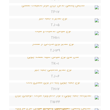
TP-17
TJ-05
TH11-1
TJ-139
TK-01
TJ-06
TH-17
TW-44