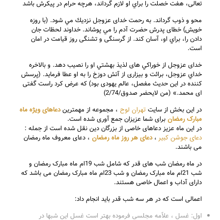
تعالی، هفت خصلت را براي او لازم گرداند، هرچه حرام در پيكرش باشد
محو و ذوب گرداند. به رحمت خدای عزوجل نزديك مي شود. (با روزه
خويش) خطای پدرش حضرت آدم را مي پوشاند. خداوند لحظات جان
دادن را، براي او، آسان كند. از گرسنگی و تشنگی روز قيامت در امان
است.
خدای عزوجل از خوراكي های لذيذ بهشتي او را نصيب دهد. و بالاخره
خداي عزوجل، برائت و بيزاری از آتش دوزخ را به او عطا فرمايد. (پرسش
كننده در اين حديث مفصل، عالم يهودی بود) كه عرض كرد راست گفتی
ای محمد.» (من لايحضر صدوق/2/74)
تهران لوح
دعاهای ویژه ماه
در این بخش از سایت
، مجموعه از مهمترین
مبارک رمضان
برای شما عزیزان جمع آوری شده است.
در این ماه عزیز دعاهای خاصی از بزرگان دین نقل شده است از جمله :
دعای جوشن کبیر
دعای هر روز ماه رمضان
،
، دعای معروف ماه رمضان
می باشند.
در ماه رمضان شب های قدر که شامل شب 19ام ماه مبارک رمضان و
شب 21ام ماه مبارک رمضان و شب 23ام ماه مبارک رمضان می باشد که
دارای آداب و اعمال خاصی هستند.
اعمالى است که در هر سه شب قدر باید انجام داد:
اول: غسل ، علاّمه مجلسى فرموده بهتر است غسل این شبها در