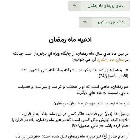
دعای روزهای ماه رمضان
دعای جوشن کبیر
ادعیه ماه رمضان
در بين ماه هاي سال ماه رمضان، از جايگاه ويژه اي برخوردار است چنانكه
دعاي ماه رمضان
در
آن مي خوانيم:
«… و هذا شهر عظمته و كرمته و شرفته و فضلته علي الشهور…»؛
(اقبال الاعمال/24)
«و رمضان، ماهي است كه او را عظمت و كرامت و شرافت، و فضيلت
دادي، نسبت به ماه هاي ديگر.»
از جمله توصیه های مهم در ماه مبارک رمضان:
رسول خدا(ص) مي فرمايد: «اگر كسي در اين ماه، يك آيه از قرآن،
تلاوت كند، ثوابش مثل كسی است كه در غير ماه رمضان، يك بار قرآن را
ختم كرده باشد.»(امالي صدوق/93)
از امام صادق(ع) نيز درباره ماه رمضان نقل شده است: «هركس در ماه