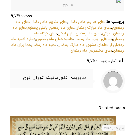
TP-14
9,741 views
دعای هر روز ماه رمضان
دعای مشهور ماه رمضان
دعای ماه
برچسب ها:
,
,
رمضون
دعای ماه مبارک رمضان
دعای ماه رمضان یاعلی یاعظیم
دعای ماه
,
,
,
رمضان صوتی
دعای ماه رمضان اللهم ادخل
دعای کوتاه ماه
,
,
رمضان
دعاهای زیبای ماه رمضان
دانلود دعای ماه رمضون
دانلود ادعیه ماه
,
,
,
رمضان,
از دعاهای مشهور ماه مبارک رمضان
ادعیه ماه رمضان
دعا برای ماه
,
,
رمضان
دعای مخصوص ماه رمضان
,
آمار بازدید :
9,752
/home/ifapasar/tehranloh1.ir/wp-content/themes/betheme-2196/includes/content-single.php
Warning
on line
286
: Trying to access array offset on value of type null in
مدیریت انفورماتیک تهران لوح
Related posts
می 28, 2018