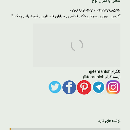
تماس با تهران لوح
09123788574 / 021-88930127
آدرس : تهران , خیابان دکتر فاطمی , خیابان فلسطین , کوچه راد , پلاک 4
تلگرام:
tehranloh@
اینستاگرام:
tehranloh@
نوشته‌های تازه