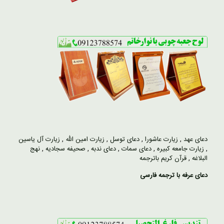
دعای عهد
,
زیارت عاشورا
,
دعای توسل
,
زیارت امین الله
,
زیارت آل یاسین
,
زیارت جامعه کبیره
,
دعای سمات
,
دعای ندبه
,
صحیفه سجادیه
,
نهج
البلاغه
,
قرآن کریم باترجمه
دعای عرفه با ترجمه فارسی