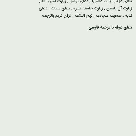
دعای عهد
,
زیارت عاشورا
,
دعای توسل
,
زیارت امین الله
,
زیارت آل یاسین
,
زیارت جامعه کبیره
,
دعای سمات
,
دعای
ندبه
,
صحیفه سجادیه
,
نهج البلاغه
,
قرآن کریم باترجمه
دعای عرفه با ترجمه فارسی