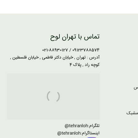
تماس با تهران لوح
09123788574 / 021-88930127
آدرس : تهران , خیابان دکتر فاطمی , خیابان فلسطین ,
کوچه راد , پلاک 4
تلگرام:
tehranloh@
اینستاگرام:
tehranloh@