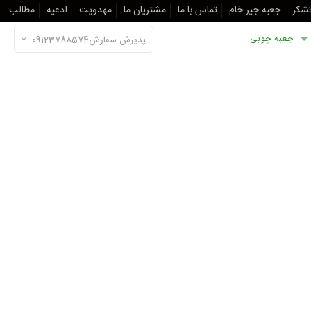
تشکر
جعبه جیر خام
تماس با ما
مشتریان ما
مهدویت
ادعیه
مطالب
جعبه چوبی
پذیرش سفارش09123788574