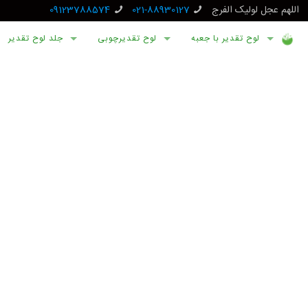
اللهم عجل لولیک الفرج
021-88930127
09123788574
لوح تقدیر با جعبه
لوح تقدیرچوبی
جلد لوح تقدیر