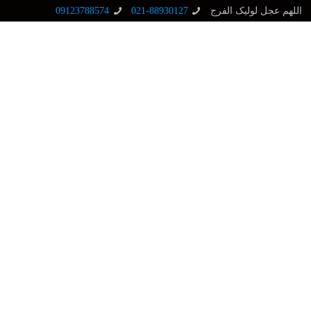
اللهم عجل لولیک الفرج
021-88930127
09123788574