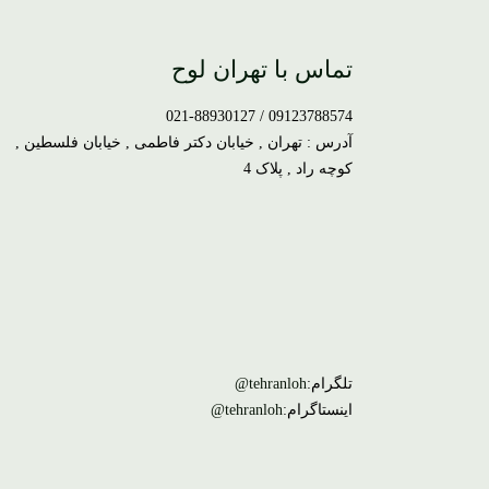
تماس با تهران لوح
09123788574 / 021-88930127
آدرس : تهران , خیابان دکتر فاطمی , خیابان فلسطین ,
کوچه راد , پلاک 4
تلگرام:
tehranloh@
اینستاگرام:
tehranloh@