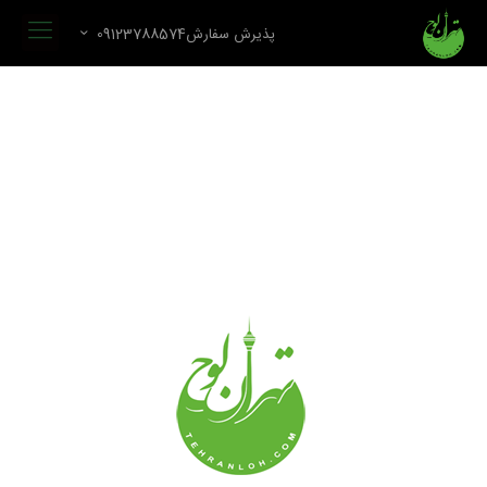
پذیرش سفارش09123788574