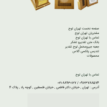
صفحه نخست تهران لوح
مشتریان تهران لوح
تماس با تهران لوح
بانک متن تقدیرو تشکر
جعبه جیرومخمل لوح تقدیر
تندیس پلکسی گلاس
محصولات
تماس با تهران لوح
09123788574 / 021-88930127
آدرس : تهران , خیابان دکتر فاطمی , خیابان فلسطین , کوچه راد , پلاک 4