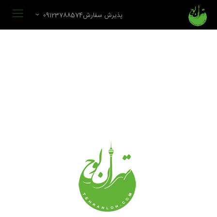
پذیرش سفارش09123788574