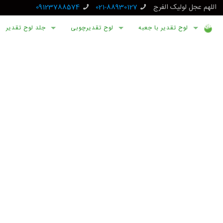
اللهم عجل لولیک الفرج
021-88930127
09123788574
لوح تقدیر با جعبه
لوح تقدیرچوبی
جلد لوح تقدیر