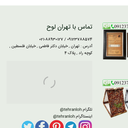
تماس با تهران لوح
09123788574 / 021-88930127
آدرس : تهران , خیابان دکتر فاطمی , خیابان فلسطین ,
کوچه راد , پلاک 4
تلگرام:
tehranloh@
اینستاگرام:
tehranloh@