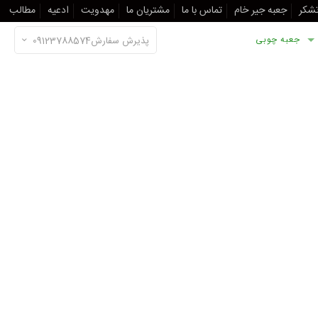
تشکر
جعبه جیر خام
تماس با ما
مشتریان ما
مهدویت
ادعیه
مطالب
جعبه چوبی
پذیرش سفارش09123788574