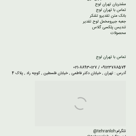
مشتریان تهران لوح
تماس با تهران لوح
بانک متن تقدیرو تشکر
جعبه جیرومخمل لوح تقدیر
تندیس پلکسی گلاس
محصولات
تماس با تهران لوح
09123788574 / 021-88930127
آدرس : تهران , خیابان دکتر فاطمی , خیابان فلسطین , کوچه راد , پلاک 4
تلگرام:
tehranloh@