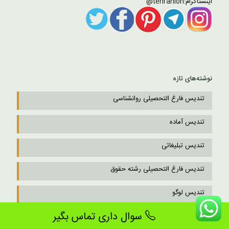
اینستاگرام:
tehranloh@
نوشته‌های تازه
تندیس فارغ التحصیلی روانشناسی
تندیس آماده
تندیس تبلیغاتی
تندیس فارغ التحصیلی رشته حقوق
تندیس لوگو
سوال داری تماس بگیر
تندیس رمضان