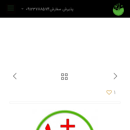
پذیرش سفارش09123788574
1