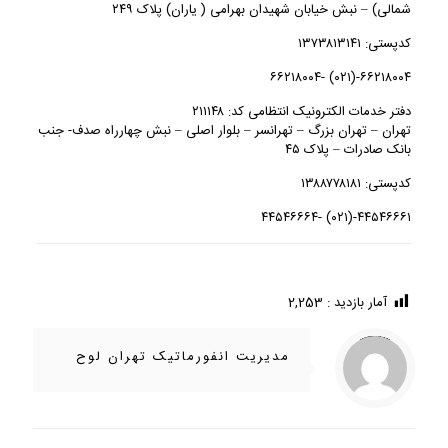
شمالی) – نبش خیابان شهیدان بهرامی ( یاران) پلاک ۲۴۹
کدپستی: ۱۳۷۳۸۱۳۱۴۱
۶۶۲۱۸۰۰۴-(۰۲۱) -۶۶۲۱۸۰۰۴
دفتر خدمات الکترونیک انتظامی کد: ۲۱۱۱۴۸
تهران – تهران بزرگ – تهرانسر – بلوار اصلی – نبش چهارراه صدف- جنب
بانک صادرات – پلاک ۴۵
کدپستی: ۱۳۸۸۷۷۸۱۸۱
۴۴۵۴۶۶۶۱-(۰۲۱) -۴۴۵۴۶۶۶۴
آمار بازدید :
2,253
/home/ifapasar/tehranloh1.ir/wp-content/themes/betheme-2196/includes/content-single.php
Warning
on line
286
: Trying to access array offset on value of type null in
مدیریت انفورماتیک تهران لوح