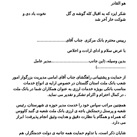
هو القادر
شکر ايزد که به اقبال کله گوشه ی گل نخوت باد دی و
شوکت خار آخر شد
ریيس محترم بانک مرکزی جناب آقای………………….
با عرض سلام و ادای ارادت و اخلاص
بدين وسيله، (اين جانب………………………..مدیر عامل
………………….)
از حمايت و پشتيبانی راهگشای جناب آقای امامی مديريت بزرگوار امور
شعب بانک ملت استان گلستان در خصوص ارايه ی انواع خدمات
مناسب بانکی بويژه خدمات ارزی به عنوان همکاران شما در بانک ملت
، در کمال احترام و اکرام تشکر و تقدير می نمايد.
همچنين مراتب سپاس خود را خدمت مدير حوزه ی شهرستان، رئيس
شعبه و پرسنل زحمتکش باجه ی ارزی بانک ملت شعبه ی گنبد کاووس
که همراه و همگام با نظارت دقيق و هدايت وثيق انجام پذيرفت؛ ابراز
می دارد.
شايان ذکر است، با تداوم حمايت همه جانبه ی دولت خدمتگزار، هم