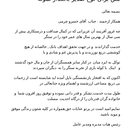
بسمه تعالی
همکار ارجمند : جناب آقای خسرو چرمی
چه غرور آفرینند آن عزیزانی که در کمال صداقت و درستکاری بیش از
سی سال از بهترین سال های عمر خود را در سنگر
خدمت گذاراندند و در جهت تحقق اهداف بانک , خالصانه از هیچ
کوششی دریغ نورزیدند و با پذیرش غم و شادی و با
توکل به ایزد منان در کنار سایر همسنگران از جان و مال خود گذشتند
و اینک با کوله باری از تجربه سنگر را به دیگران سپردند
اکنون که به افتخار بازنشستگی نایل آمده اید شایسته است از زحمات
بی دریغ مساعی ارزشمند و اهتمام ویژه جنابعالی در
طول مدت خدمت,تشکر و قدر دانی نموده و توفیق روز افزون شما و
خانواده گران قدرتان را از درگاه احدیت مسلت
نمایم,امید است در پرتو عنایات حق,همواره در کلیه شئون زندگی موفق
و موید باشید.
رئیس هیات مدیره ومدیر عامل