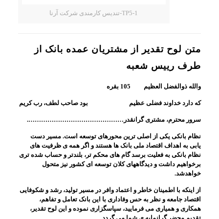
TP5-1-تندیس کارمندی شرکت آرنا
متن لوح تقدیر از مشتریان عمده بانک از
طرف رییس شعبه
والله ذوالفضل العظیم 105 بقره
که دارد خداوند فضلی عظیم بود صاحب لطف، رب کریم
سرور محترم، مشتری گرانقدر……………………………………….
نظام بانکی یکی از اصلی ترین محورهای توسعه است. مسیر دست
یابی به اهداف اقتصاد ملی بانک ها هستند و اگر همه ی ظرفیت های
نظام بانکی به فعلیت برسد گام های محکم تر، بلندتر و حساب شده تری
برخواهیم داشت و دیدگاههای کلان توسعه ای کشور نیز متحول
خواهدشد.
از اینکه با اطمینان خاطر و اعتماد وافر در مسیر تولید، رشد و شکوفایی
اقتصاد جامعه و نظر به حس وفاداری با این بانک تعامل و تفاهم،
همکاری و همیاری می فرمایید، سپاسگزاری نموده و این لوح تقدیر،
تقدیم محضر گرانمایه ی شما می گردد.