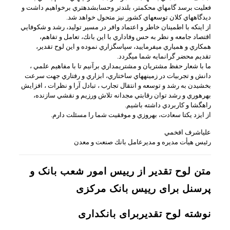
فعليت برسد گام‏هاي محكم‏تر، بلندتر وحساب‏شده‏تري برخواهيم داشت و
ديدگاه‏هاي كلان توسعه‏اي كشور نيز متحول خواهد شد.
از اينكه با اطمينان خاطر و اعتماد وافر در مسير توليد، رشد و شكوفايي
اقتصاد جامعه و نظر به حس وفاداري با اين بانك، تعامل و تفاهم،
همكاري و همياري مي‏فرماييد، سپاسگزاري نموده و اين لوح تقدير،
تقديم محضر گرانمايه شما مي‏گردد.
ما با شعار حفظ مشتريان و مشتري‏مداري برآنيم تا با مفاهيم علمي ،
دانش و تجربيات در زمينه‏هاي ساختاري، ابزاري و رفتاري جهت سرعت
بخشيدن به رشد و توسعه و انتقال تجارب ، تبادل آرا و نظرات ، افزايش
بهره‏وري و رشد توان رقابتي مجدانه تلاش ورزيم و نقشي سازنده،
راهگشا و كاربردي داشته باشيم.
از ايزد يكتا سعادت، بهروزي و موفقيت شما را مسئلت دارم.
علي‏اشرف افخمي
رئيس هيأت مديره و مديرعامل بانك صنعت و معدن
متن لوح تقدیر از رییس امور شعب بانک و
پرسنل برای رییس بانک مرکزی
نوشته لوح تقدیربرای بانکداری