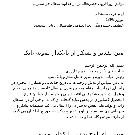
توفیق روزافزون حضرتعالی را از خداوند متعال خواستاریم.
ایام عزت مستدام
نوروز 1396
عظیمی خسروبیگی بحرالعلومی طباطبائی بابایی سعیدی
متن تقدیر و تشکر از بانکدار نمونه بانک
بسم الله الرحمن الرحیم
جناب آقای دکتر محمدکاظم چقازردی
رئیس هیات مدیره و مدیر عامل محترم بانک سپه
به پاس سپاس از تلاش و زحمات بی دریغ جنابعالی و همکاران محترم در
راستای فرمایشات مقام معظم رهبری در سال “اقتصاد مقاومتی،اقدام
و عمل” در جهت شکوفایی اقتصاد ملی و حمایت از جوانان فارغ
التحصیل کشاورزی در بخش تولید گلخانه ای که به موجب آن در اشتغال
زایی و تولید ملی نقش به سزایی را اعمال می کند،صمیمانه تشکر و
قدردانی می نماییم واین لوح تقدیر پیشکش حضور پر لطفتان می گردد.
از طرف مجتمع گلخانه ای صفادشت
متن برای لوح تقدیر بانکدار نمونه