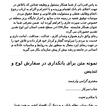
به پاس قدردانی از شما همکار مسئول و وظیفه شناس که باتلاش در
جهت اعتلای نام بانک اهتمام ورزیده و با احترام و اکرام به ارباب رجوع
،انجام وظایف شغلی و مسئولیت های قانونی و حفظ حقوق مردم
موجبات توفیق شعبه در زمینه جذب منابع و احراز جایگاه برتر منطقه در
خصوص جذب سپرده جاری را فراهم آورده اید ضمن معرفی شما به
عنوان همکار شایسته سال1390در سطح شعب استان این لوح تقدیر
تقدیم حضورتان می گردد
رجای واثق دارم همواره وجدان کاری ، عدالت ، صداقت ، امانت داری و
خدمت به مردم را سرلوحه گفتار و کردار خود قرار داده و تلاش خود را
در جهت رضای ایزد متعال به منظور نیل به روابط و مناسبات عادلانه ی
انسانی در جامعه و رشد بیش از پیش سازمان بکار می گیرید
نمونه متن برای بانکداری در سفارش لوح و
تندیس
مشتری گرامی وارجمند
جناب/سرکار ……………
با سلام و تحیت
بی شک پویایی نظام بانکی و به دنبال آن اقتصاد کشور مرهون شما