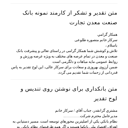
متن تقدیر و تشکر از کارمند نمونه بانک
صنعت معدن تجارت
همكار گرامي
سرکار خانم منصوره طلوعی
باسلام ،
تلاش و کوشش شما همکار گرامی در راستای تعالی و پیشرفت بانک
صنعت و معدن در تمام عرصه های مختلف به ویژه عرصه ورزش و
روابط عمومی مایه مباهات و دلگرمی است.
ضمن آرزوی بهروزی و سعادت برای سرکار عالی، این لوح تقدیر به پاس
قدردانی از زحمات شما تقدیم می گردد.
متن بانکداری برای نوشتن روی تندیس و
لوح تقدیر
مشتري گرانقدر، جناب آقاي / سركار خانم
مديرعامل محترم شركت…………..
نظام بانكي يكي از اصلي‏ترين محورهاي توسعه است. مسير دستيابي به
اهداف اقتصاد ملي بانك‏ها هستند و اگر همه ظرفيت‏هاي نظام بانكي به