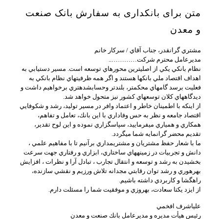
متن برای بانکداری به سفارش بانک صنعت
و معدن
مشتري گرانقدر، جناب آقاي / سركار خانم
مديرعامل محترم شركت…………..
نظام بانكي يكي از اصلي‏ترين محورهاي توسعه است. مسير دستيابي به
اهداف اقتصاد ملي بانك‏ها هستند و اگر همه ظرفيت‏هاي نظام بانكي به
فعليت برسد گام‏هاي محكم‏تر، بلندتر وحساب‏شده‏تري برخواهيم داشت و
ديدگاه‏هاي كلان توسعه‏اي كشور نيز متحول خواهد شد.
از اينكه با اطمينان خاطر و اعتماد وافر در مسير توليد، رشد و شكوفايي
اقتصاد جامعه و نظر به حس وفاداري با اين بانك، تعامل و تفاهم،
همكاري و همياري مي‏فرماييد، سپاسگزاري نموده و اين لوح تقدير،
تقديم محضر گرانمايه شما مي‏گردد.
ما با شعار حفظ مشتريان و مشتري‏مداري برآنيم تا با مفاهيم علمي ،
دانش و تجربيات در زمينه‏هاي ساختاري، ابزاري و رفتاري جهت سرعت
بخشيدن به رشد و توسعه و انتقال تجارب ، تبادل آرا و نظرات ، افزايش
بهره‏وري و رشد توان رقابتي مجدانه تلاش ورزيم و نقشي سازنده،
راهگشا و كاربردي داشته باشيم.
از ايزد يكتا سعادت، بهروزي و موفقيت شما را مسئلت دارم.
علي‏اشرف افخمي
رئيس هيأت مديره و مديرعامل بانك صنعت و معدن