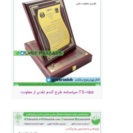
TS-015a-سپاسنامه طرح گندم تقدیر از معاونت