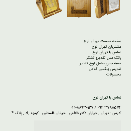
صفحه نخست تهران لوح
مشتریان تهران لوح
تماس با تهران لوح
بانک متن تقدیرو تشکر
جعبه جیرومخمل لوح تقدیر
تندیس پلکسی گلاس
محصولات
تماس با تهران لوح
09123788574 / 021-88930127
آدرس : تهران , خیابان دکتر فاطمی , خیابان فلسطین , کوچه راد , پلاک 4