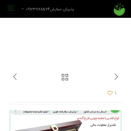
پذیرش سفارش09123788574
1