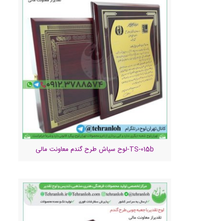
TS-015b-لوح سپاش طرح گندم معاونت مالی