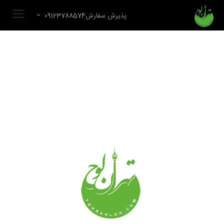
پذیرش سفارش09123788574