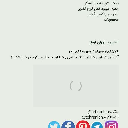
بانک متن تقدیرو تشکر
جعبه جیرومخمل لوح تقدیر
تندیس پلکسی گلاس
محصولات
تماس با تهران لوح
09123788574 / 021-88930127
آدرس : تهران , خیابان دکتر فاطمی , خیابان فلسطین , کوچه راد , پلاک 4
تلگرام:
tehranloh@
اینستاگرام:
tehranloh@