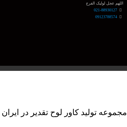
اللهم عجل لولیک الفرج
021-88930127
09123788574
مجموعه تولید کاور لوح تقدیر در ایران