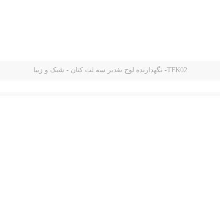
TFK02- نگهدارنده لوح تفدیر سه لت کتان - شیک و زیبا