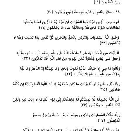
وَلِیُّ الْمُتَّقِینَ
﴿
١٩﴾
هَذَا بَصَائِرُ لِلنَّاسِ وَهُدًى وَرَحْمَةٌ لِقَوْمٍ یُوقِنُونَ
﴿
٢٠﴾
أَمْ حَسِبَ الَّذِینَ اجْتَرَحُوا السَّیِّئَاتِ أَنْ نَجْعَلَهُمْ کَالَّذِینَ آمَنُوا وَعَمِلُوا
الصَّالِحَاتِ سَوَاءً مَحْیَاهُمْ وَمَمَاتُهُمْ سَاءَ مَا یَحْکُمُونَ
﴿
٢١﴾
وَخَلَقَ اللَّهُ السَّمَاوَاتِ وَالأرْضَ بِالْحَقِّ وَلِتُجْزَى کُلُّ نَفْسٍ بِمَا کَسَبَتْ وَهُمْ لا
یُظْلَمُونَ
﴿
٢٢﴾
أَفَرَأَیْتَ مَنِ اتَّخَذَ إِلَهَهُ هَوَاهُ وَأَضَلَّهُ اللَّهُ عَلَى عِلْمٍ وَخَتَمَ عَلَى سَمْعِهِ وَقَلْبِهِ
وَجَعَلَ عَلَى بَصَرِهِ غِشَاوَةً فَمَنْ یَهْدِیهِ مِنْ بَعْدِ اللَّهِ أَفَلا تَذَکَّرُونَ
﴿
٢٣﴾
وَقَالُوا مَا هِیَ إِلا حَیَاتُنَا الدُّنْیَا نَمُوتُ وَنَحْیَا وَمَا یُهْلِکُنَا إِلا الدَّهْرُ وَمَا لَهُمْ
بِذَلِکَ مِنْ عِلْمٍ إِنْ هُمْ إِلا یَظُنُّونَ
﴿
٢٤﴾
وَإِذَا تُتْلَى عَلَیْهِمْ آیَاتُنَا بَیِّنَاتٍ مَا کَانَ حُجَّتَهُمْ إِلا أَنْ قَالُوا ائْتُوا بِآبَائِنَا إِنْ کُنْتُمْ
صَادِقِینَ
﴿
٢٥﴾
قُلِ اللَّهُ یُحْیِیکُمْ ثُمَّ یُمِیتُکُمْ ثُمَّ یَجْمَعُکُمْ إِلَى یَوْمِ الْقِیَامَةِ لا رَیْبَ فِیهِ وَلَکِنَّ
أَکْثَرَ النَّاسِ لا یَعْلَمُونَ
﴿
٢٦﴾
وَلِلَّهِ مُلْکُ السَّمَاوَاتِ وَالأرْضِ وَیَوْمَ تَقُومُ السَّاعَةُ یَوْمَئِذٍ یَخْسَرُ
الْمُبْطِلُونَ
﴿
٢٧﴾
وَتَرَى کُلَّ أُمَّةٍ جَاثِیَةً کُلُّ أُمَّةٍ تُدْعَى إِلَى کِتَابِهَا الْیَوْمَ تُجْزَوْنَ مَا کُنْتُمْ