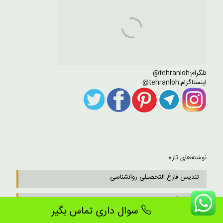
تلگرام:
tehranloh@
اینستاگرام:
tehranloh@
نوشته‌های تازه
تندیس فارغ التحصیلی روانشناسی
تندیس آماده
سوال داری تماس بگیر
تندیس تبلیغاتی