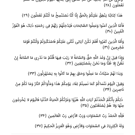
تَعْمَلُونَ
﴿
٢٨﴾
هَذَا کِتَابُنَا یَنْطِقُ عَلَیْکُمْ بِالْحَقِّ إِنَّا کُنَّا نَسْتَنْسِخُ مَا کُنْتُمْ تَعْمَلُونَ
﴿
٢٩﴾
فَأَمَّا الَّذِینَ آمَنُوا وَعَمِلُوا الصَّالِحَاتِ فَیُدْخِلُهُمْ رَبُّهُمْ فِی رَحْمَتِهِ ذَلِکَ هُوَ الْفَوْزُ
الْمُبِینُ
﴿
٣٠﴾
وَأَمَّا الَّذِینَ کَفَرُوا أَفَلَمْ تَکُنْ آیَاتِی تُتْلَى عَلَیْکُمْ فَاسْتَکْبَرْتُمْ وَکُنْتُمْ قَوْمًا
مُجْرِمِینَ
﴿
٣١﴾
وَإِذَا قِیلَ إِنَّ وَعْدَ اللَّهِ حَقٌّ وَالسَّاعَةُ لا رَیْبَ فِیهَا قُلْتُمْ مَا نَدْرِی مَا السَّاعَةُ إِنْ
نَظُنُّ إِلا ظَنًّا وَمَا نَحْنُ بِمُسْتَیْقِنِینَ
﴿
٣٢﴾
وَبَدَا لَهُمْ سَیِّئَاتُ مَا عَمِلُوا وَحَاقَ بِهِمْ مَا کَانُوا بِهِ یَسْتَهْزِئُونَ
﴿
٣٣﴾
وَقِیلَ الْیَوْمَ نَنْسَاکُمْ کَمَا نَسِیتُمْ لِقَاءَ یَوْمِکُمْ هَذَا وَمَأْوَاکُمُ النَّارُ وَمَا لَکُمْ مِنْ
نَاصِرِینَ
﴿
٣٤﴾
ذَلِکُمْ بِأَنَّکُمُ اتَّخَذْتُمْ آیَاتِ اللَّهِ هُزُوًا وَغَرَّتْکُمُ الْحَیَاةُ الدُّنْیَا فَالْیَوْمَ لا یُخْرَجُونَ
مِنْهَا وَلا هُمْ یُسْتَعْتَبُونَ
﴿
٣٥﴾
فَلِلَّهِ الْحَمْدُ رَبِّ السَّمَاوَاتِ وَرَبِّ الأرْضِ رَبِّ الْعَالَمِینَ
﴿
٣٦﴾
وَلَهُ الْکِبْرِیَاءُ فِی السَّمَاوَاتِ وَالأرْضِ وَهُوَ الْعَزِیزُ الْحَکِیمُ
﴿
٣٧﴾