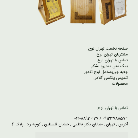
صفحه نخست تهران لوح
مشتریان تهران لوح
تماس با تهران لوح
بانک متن تقدیرو تشکر
جعبه جیرومخمل لوح تقدیر
تندیس پلکسی گلاس
محصولات
تماس با تهران لوح
09123788574 / 021-88930127
آدرس : تهران , خیابان دکتر فاطمی , خیابان فلسطین , کوچه راد , پلاک 4