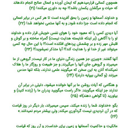
همچون کسانی قرارمی‏دهیم که ایمان آورده و اعمال صالح انجام داده‏اند
که حیات و مرگشان یکسان باشد؟! چه بد داوری می‏کنند! (21)
و خداوند آسمانها و زمین را بحق آفریده است تا هر کس در برابر اعمالی
که انجام داده است جزا داده شود; و به آنها ستمی نخواهد شد! (22)
آیا دیدی کسی را که معبود خود را هوای نفس خویش قرار داده و خداوند
او را با آگاهی (بر اینکه شایسته هدایت نیست) گمراه ساخته و بر گوش و
قلبش مهر زده و بر چشمش پرده‏ای افکنده است؟! با این حال چه کسی
می‏تواند غیر از خدا او را هدایت کند؟! آیا متذکر نمی‏شوید؟! (23)
آنها گفتند: «چیزی جز همین زندگی دنیای ما در کار نیست; گروهی از ما
می‏میرند و گروهی جای آنها را می‏گیرند; و جز طبیعت و روزگار ما را هلاک
نمی‏کند!» آنان به این سخن که می‏گویند علمی ندارند، بلکه تنها حدس
می‏زنند (و گمانی بی‏پایه دارند)! (24)
و هنگامی که آیات روشن ما بر آنها خوانده می‏شود، دلیلی در برابر آن
ندارند جز اینکه می‏گویند: «اگر راست می‏گویید پدران ما را (زنده کنید) و
بیاورید (تا گواهی دهند)!» (25)
بگو: «خداوند شما را زنده می‏کند، سپس می‏میراند، بار دیگر در روز قیامت
که در آن تردیدی نیست گردآوری می‏کند; ولی بیشتر مردم نمی‏دانند.»
(26)
مالکیت و حاکمیت آسمانها و زمین برای خداست; و آن روز که قیامت