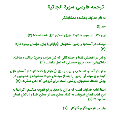
ترجمه فارسی سورة الجاثیة
به نام خداوند بخشنده بخشایشگر
حم (1)
این کتاب از سوی خداوند عزیز و حکیم نازل شده است! (2)
بی‏شک در آسمانها و زمین نشانه‏های (فراوانی) برای مؤمنان وجود دارد;
(3)
و نیز در آفرینش شما و جنبندگانی که (در سراسر زمین) پراکنده ساخته،
نشانه‏هایی است برای جمعیتی که اهل یقینند. (4)
و نیز در آمد و شد شب و روز، و رزق (و بارانی) که خداوند از آسمان نازل
کرده و بوسیله آن زمین را بعد از مردنش حیات بخشیده و همچنین در
وزش بادها، نشانه‏های روشنی است برای گروهی که اهل تفکرند! (5)
اینها آیات خداوند است که ما آن را بحق بر تو تلاوت می‏کنیم; اگر آنها به
این آیات ایمان نیاورند، به کدام سخن بعد از سخن خدا و آیاتش ایمان
می‏آورند؟! (6)
وای بر هر دروغگوی گنهکار… (7)