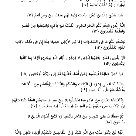
أَوْلِیَاءَ وَلَهُمْ عَذَابٌ عَظِیمٌ
﴿
١٠﴾
هَذَا هُدًى وَالَّذِینَ کَفَرُوا بِآیَاتِ رَبِّهِمْ لَهُمْ عَذَابٌ مِنْ رِجْزٍ أَلِیمٌ
﴿
١١﴾
اللَّهُ الَّذِی سَخَّرَ لَکُمُ الْبَحْرَ لِتَجْرِیَ الْفُلْکُ فِیهِ بِأَمْرِهِ وَلِتَبْتَغُوا مِنْ فَضْلِهِ
وَلَعَلَّکُمْ تَشْکُرُونَ
﴿
١٢﴾
وَسَخَّرَ لَکُمْ مَا فِی السَّمَاوَاتِ وَمَا فِی الأرْضِ جَمِیعًا مِنْهُ إِنَّ فِی ذَلِکَ لآیَاتٍ
لِقَوْمٍ یَتَفَکَّرُونَ
﴿
١٣﴾
قُلْ لِلَّذِینَ آمَنُوا یَغْفِرُوا لِلَّذِینَ لا یَرْجُونَ أَیَّامَ اللَّهِ لِیَجْزِیَ قَوْمًا بِمَا کَانُوا
یَکْسِبُونَ
﴿
١٤﴾
مَنْ عَمِلَ صَالِحًا فَلِنَفْسِهِ وَمَنْ أَسَاءَ فَعَلَیْهَا ثُمَّ إِلَى رَبِّکُمْ تُرْجَعُونَ
﴿
١٥﴾
وَلَقَدْ آتَیْنَا بَنِی إِسْرَائِیلَ الْکِتَابَ وَالْحُکْمَ وَالنُّبُوَّةَ وَرَزَقْنَاهُمْ مِنَ الطَّیِّبَاتِ
وَفَضَّلْنَاهُمْ عَلَى الْعَالَمِینَ
﴿
١٦﴾
وَآتَیْنَاهُمْ بَیِّنَاتٍ مِنَ الأمْرِ فَمَا اخْتَلَفُوا إِلا مِنْ بَعْدِ مَا جَاءَهُمُ الْعِلْمُ بَغْیًا بَیْنَهُمْ
إِنَّ رَبَّکَ یَقْضِی بَیْنَهُمْ یَوْمَ الْقِیَامَةِ فِیمَا کَانُوا فِیهِ یَخْتَلِفُونَ
﴿
١٧﴾
ثُمَّ جَعَلْنَاکَ عَلَى شَرِیعَةٍ مِنَ الأمْرِ فَاتَّبِعْهَا وَلا تَتَّبِعْ أَهْوَاءَ الَّذِینَ لا
یَعْلَمُونَ
﴿
١٨﴾
إِنَّهُمْ لَنْ یُغْنُوا عَنْکَ مِنَ اللَّهِ شَیْئًا وَإِنَّ الظَّالِمِینَ بَعْضُهُمْ أَوْلِیَاءُ بَعْضٍ وَاللَّهُ