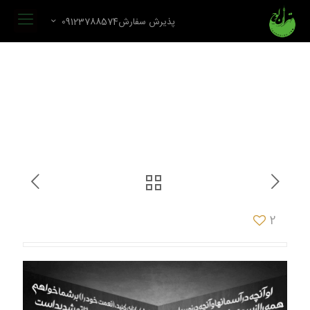
پذیرش سفارش09123788574
2