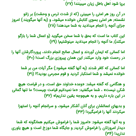
برپا شود اهل باطل زیان می‏بینند! (27)
در آن روز هر امتی را می‏بینی (که از شدت ترس و وحشت) بر زانو
نشسته; هر امتی بسوی کتابش خوانده می‏شود، و (به آنها می‏گویند:) امروز
جزای آنچه را انجام می‏دادید به شما می‏دهند! (28)
این کتاب ما است که بحق با شما سخن می‏گوید (و اعمال شما را بازگو
می‏کند); ما آنچه را انجام می‏دادید می‏نوشتیم! (29)
اما کسانی که ایمان آوردند و اعمال صالح انجام دادند، پروردگارشان آنها را
در رحمت خود وارد می‏کند; این همان پیروزی بزرگ است! (30)
اما کسانی که کافر شدند (به آنها گفته می‏شود:) مگر آیات من بر شما
خوانده نمی‏شد و شما استکبار کردید و قوم مجرمی بودید؟! (31)
و هنگامی که گفته می‏شد: «وعده خداوند حق است، و در قیامت هیچ
شکی نیست‏» ، شما می‏گفتید: «ما نمی‏دانیم قیامت چیست؟ ما تنها گمانی
در این باره داریم، و به هیچ‏وجه یقین نداریم!» (32)
و بدیهای اعمالشان برای آنان آشکار می‏شود، و سرانجام آنچه را استهزا
می‏کردند آنها را فرامی‏گیرد! (33)
و به آنها گفته می‏شود: «امروز شما را فراموش می‏کنیم همان‏گونه که شما
دیدار امروزتان را فراموش کردید; و جایگاه شما دوزخ است و هیچ یاوری
ندارید! (34)