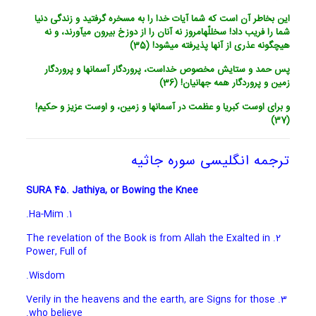
این بخاطر آن است که شما آیات خدا را به مسخره گرفتید و زندگی دنیا
شما را فریب داد! س‏خ‏للّهامروز نه آنان را از دوزخ بیرون می‏آورند، و نه
هیچ‏گونه عذری از آنها پذیرفته می‏شود! (35)
پس حمد و ستایش مخصوص خداست، پروردگار آسمانها و پروردگار
زمین و پروردگار همه جهانیان! (36)
و برای اوست کبریا و عظمت در آسمانها و زمین، و اوست عزیز و حکیم!
(37)
ترجمه انگلیسی سوره جاثیه
SURA 45. Jathiya, or Bowing the Knee
1. Ha-Mim.
2. The revelation of the Book is from Allah the Exalted in
Power, Full of
Wisdom.
3. Verily in the heavens and the earth, are Signs for those
who believe.