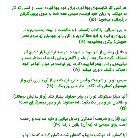
هر کس کار شایسته‏ای بجا آورد، برای خود بجا آورده است; و کسی که کار
بد می‏کند، به زیان خود اوست; سپس همه شما به سوی پروردگارتان
بازگردانده می‏شوید! (15)
ما بنی اسرائیل را کتاب (آسمانی) و حکومت و نبوت بخشیدیم و از
روزیهای پاکیزه به آنها عطا کردیم و آنان را بر جهانیان (و مردم عصر
خویش) برتری بخشیدیم; (16)
و دلایل روشنی از امر نبوت و شریعت در اختیارشان قرار دادیم; آنها
اختلاف نکردند مگر بعد از علم و آگاهی; و این اختلاف بخاطر ستم و
برتری‏جویی آنان بود; اما پروردگارت روز قیامت در میان آنها در آنچه
اختلاف داشتند داوری می‏کند. (17)
سپس تو را بر شریعت و آیین حقی قرار دادیم; از آن پیروی کن و از
هوسهای کسانی که آگاهی ندارند پیروی مکن! (18)
آنها هرگز نمی‏توانند تو را در برابر خداوند بی‏نیاز کنند (و از عذابش برهانند);
و ظالمان یار و یاور یکدیگرند، اما خداوند یار و یاور پرهیزگاران است!
(19)
این (قرآن و شریعت آسمانی) وسایل بینایی و مایه هدایت و رحمت
است برای مردمی که (به آن) یقین دارند! (20)
آیا کسانی که مرتکب بدیها و گناهان شدند گمان کردند که ما آنها را