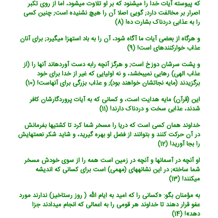
که پیوسته آیات خدا را می‏شنود که بر او تلاوت می‏شود، اما از روی تکبر
اصرار بر مخالفت دارد; گویی اصلا آن را هیچ نشنیده است; چنین کسی
را به عذابی دردناک بشارت ده! (8)
و هرگاه از بعضی آیات ما آگاه شود، آن را به باد استهزا می‏گیرد; برای آنان
عذاب خوارکننده‏ای است! (9)
و پشت سرشان دوزخ است; و هرگز آنچه رابه دست آورده‏اند آنها را (از
عذاب الهی) رهایی نمی‏بخشد، و نه اولیایی که غیر از خدا برای خود
برگزیدند (مایه نجاتشان خواهند بود); و عذاب بزرگی برای آنهاست! (10)
این (قرآن) مایه هدایت است، و کسانی که به آیات پروردگارشان کافر
شدند، عذابی سخت و دردناک دارند! (11)
خداوند همان کسی است که دریا را مسخر شما کرد تا کشتیها بفرمانش
در آن حرکت کنند و بتوانند از فضل او بهره گیرید، و شاید شکر نعمتهایش
را بجا آورید! (12)
او آنچه در آسمانها و آنچه در زمین است همه را از سوی خودش مسخر
شما ساخته; در این نشانه‏های (مهمی) است برای کسانی که اندیشه
می‏کنند! (13)
به مؤمنان بگو: «کسانی را که امید به ایام الله ( روز رستاخیز) ندارند مورد
عفو قرار دهند تا خداوند هر قومی را به اعمالی که انجام می‏دادند جزا
دهد»! (14)