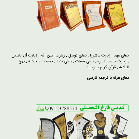
دعای عهد
,
زیارت عاشورا
,
دعای توسل
,
زیارت امین الله
,
زیارت آل یاسین
,
زیارت جامعه کبیره
,
دعای سمات
,
دعای ندبه
,
صحیفه سجادیه
,
نهج
البلاغه
,
قرآن کریم باترجمه
دعای عرفه با ترجمه فارسی