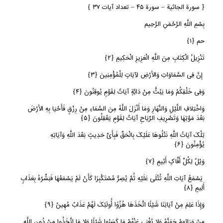
﴿ سورة الجاثیة – سورة ٤٥ – تعداد آیات ٣٧ ﴾
بِسْمِ اللَّهِ الرَّحْمَنِ الرَّحِیم
حم
﴿
١﴾
تَنْزِیلُ الْکِتَابِ مِنَ اللَّهِ الْعَزِیزِ الْحَکِیمِ
﴿
٢﴾
إِنَّ فِی السَّمَاوَاتِ وَالأرْضِ لآیَاتٍ لِلْمُؤْمِنِینَ
﴿
٣﴾
وَفِی خَلْقِکُمْ وَمَا یَبُثُّ مِنْ دَابَّةٍ آیَاتٌ لِقَوْمٍ یُوقِنُونَ
﴿
٤﴾
وَاخْتِلافِ اللَّیْلِ وَالنَّهَارِ وَمَا أَنْزَلَ اللَّهُ مِنَ السَّمَاءِ مِنْ رِزْقٍ فَأَحْیَا بِهِ الأرْضَ
بَعْدَ مَوْتِهَا وَتَصْرِیفِ الرِّیَاحِ آیَاتٌ لِقَوْمٍ یَعْقِلُونَ
﴿
٥﴾
تِلْکَ آیَاتُ اللَّهِ نَتْلُوهَا عَلَیْکَ بِالْحَقِّ فَبِأَیِّ حَدِیثٍ بَعْدَ اللَّهِ وَآیَاتِهِ
یُؤْمِنُونَ
﴿
٦﴾
وَیْلٌ لِکُلِّ أَفَّاکٍ أَثِیمٍ
﴿
٧﴾
یَسْمَعُ آیَاتِ اللَّهِ تُتْلَى عَلَیْهِ ثُمَّ یُصِرُّ مُسْتَکْبِرًا کَأَنْ لَمْ یَسْمَعْهَا فَبَشِّرْهُ بِعَذَابٍ
أَلِیمٍ
﴿
٨﴾
وَإِذَا عَلِمَ مِنْ آیَاتِنَا شَیْئًا اتَّخَذَهَا هُزُوًا أُولَئِکَ لَهُمْ عَذَابٌ مُهِینٌ
﴿
٩﴾
مِنْ وَرَائِهِمْ جَهَنَّمُ وَلا یُغْنِی عَنْهُمْ مَا کَسَبُوا شَیْئًا وَلا مَا اتَّخَذُوا مِنْ دُونِ اللَّهِ