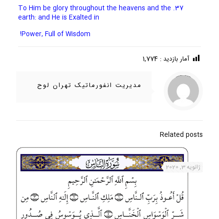
37. To Him be glory throughout the heavens and the
earth: and He is Exalted in
Power, Full of Wisdom!
آمار بازدید :
1,774
/home/ifapasar/tehranloh1.ir/wp-content/themes/betheme-2196/includes/content-single.php
Warning
on line
286
: Trying to access array offset on value of type null in
مدیریت انفورماتیک تهران لوح
Related posts
ژانویه 3, 2020