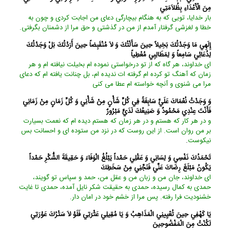
مِنَ الْأَعْدَاءِ بِظُلاَمَتِي‏
بار خدايا، تويى كه به هنگام بيچارگى دعاى من اجابت كردى و چون به
خطا و لغزشى گرفتار آمدم از من در گذشتى و حق مرا از دشمنان بگرفتى.
إِلَهِي مَا وَجَدْتُكَ بَخِيلاً حِينَ سَأَلْتُكَ وَ لاَ مُنْقَبِضاً حِينَ أَرَدْتُكَ بَلْ وَجَدْتُكَ
لِدُعَائِي سَامِعاً وَ لِمَطَالِبِي مُعْطِياً
اى خداوند، هر گاه كه از تو درخواستى نموده ‏ام بخيلت نيافته‏ ام و هر
زمان كه آهنگ تو كرده ‏ام گرفته ‏ات نديده ‏ام، بل چنانت يافته ‏ام كه دعاى
مرا مى‏ شنوى و آنچه خواسته‏ ام عطا مى ‏كنى‏
وَ وَجَدْتُ نُعْمَاكَ عَلَيَّ سَابِغَةً فِي كُلِّ شَأْنٍ مِنْ شَأْنِي وَ كُلِّ زَمَانٍ مِنْ زَمَانِي
فَأَنْتَ عِنْدِي مَحْمُودٌ وَ صَنِيعُكَ لَدَيَّ مَبْرُورٌ
و در هر كار كه هستم و در هر زمان كه هستم ديده ‏ام كه نعمت بسيارت
بر من روان است. از اين روست كه در نزد من ستوده‏ اى و احسانت بس
نيكوست
.
تَحْمَدُكَ نَفْسِي وَ لِسَانِي وَ عَقْلِي حَمْداً يَبْلُغُ الْوَفَاءَ وَ حَقِيقَةَ الشُّكْرِ حَمْداً
يَكُونُ مَبْلَغَ رِضَاكَ عَنِّي فَنَجِّنِي مِنْ سَخَطِكَ‏
اى خداوند، جان من و زبان من و عقل من، حمد و سپاس تو گويند،
حمدى به كمال رسيده، حمدى به حقيقت شكر نايل آمده، حمدى تا غايت
خشنوديت فرا رفته. پس مرا از خشم خود در امان دار.
يَا كَهْفِي حِينَ تُعْيِينِي الْمَذَاهِبُ وَ يَا مُقِيلِي عَثْرَتِي فَلَوْ لاَ سَتْرُكَ عَوْرَتِي
لَكُنْتُ مِنَ الْمَفْضُوحِينَ‏