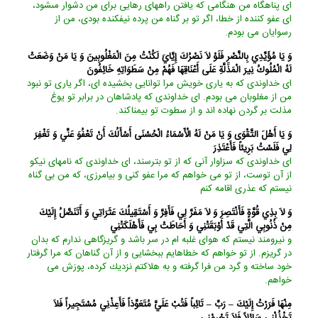
اى پناهگاه من هنگامى كه يافتن راههاى رهايى براى من دشوار مى‏شود،
اى عفو كننده از خطا، اگر تو بر گناه من پرده نيفكنده بودى، من از
رسوايان مى ‏بودم.
وَ يَا مُؤَيِّدِي بِالنَّصْرِ فَلَوْ لاَ نَصْرُكَ إِيَّايَ لَكُنْتُ مِنَ الْمَغْلُوبِينَ وَ يَا مَنْ وَضَعَتْ
لَهُ الْمُلُوكُ نِيرَ الْمَذَلَّةِ عَلَى أَعْنَاقِهَا فَهُمْ مِنْ سَطَوَاتِهِ خَائِفُونَ‏
اى خداوندى كه به يارى خويش مرا توانايى بخشيده ‏اى، اگر يارى تو نبود
من از مغلوبان مى ‏بودم. اى خداوندى كه پادشاهان در برابر تو يوغ
مذلت بر گردن نهاده ‏اند و از سطوت تو بيمناكند.
وَ يَا أَهْلَ التَّقْوَى وَ يَا مَنْ لَهُ الْأَسْمَاءُ الْحُسْنَى أَسْأَلُكَ أَنْ تَعْفُوَ عَنِّي وَ تَغْفِرَ
لِي فَلَسْتُ بَرِيئاً فَأَعْتَذِرَ
اى خداوندى كه سزاوار آنى كه از تو بترسند، اى خداوندى كه نامهاى نيكو
از آن توست، از تو مى‏ خواهم كه مرا عفو كنى و بيامرزى، كه من بى ‏گناه
نيستم كه عذرى اقامه كنم
وَ لاَ بِذِي قُوَّةٍ فَأَنْتَصِرَ وَ لاَ مَفَرَّ لِي فَأَفِرَّ وَ أَسْتَقِيلُكَ عَثَرَاتِي وَ أَتَنَصَّلُ إِلَيْكَ
مِنْ ذُنُوبِي الَّتِي قَدْ أَوْبَقَتْنِي وَ أَحَاطَتْ بِي فَأَهْلَكَتْنِي‏
و نيرومند نيستم كه هواى غلبه ‏ام در سر باشد و گريزگاهى ندارم كه بدان
در گريزم. از تو خواهم كه خطاهايم ببخشايى و از آن گناهان كه مرا گرفتار
خود ساخته و گرد من فرا گرفته و به هلاكتم نزديك كرده، پوزش مى‏
خواهم.
مِنْهَا فَرَرْتُ إِلَيْكَ – رَبِّ – تَائِباً فَتُبْ عَلَيَّ مُتَعَوِّذاً فَأَعِذْنِي مُسْتَجِيراً فَلاَ
تَخْذُلْنِي سَائِلاً فَلاَ تَحْرِمْنِي