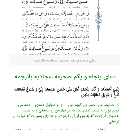
دعای پنجاه و یکم صحیفه سجادیه باترجمه
دعای پنجاه و یکم صحیفه سجادیه باترجمه
إِلَهِي أَحْمَدُكَ وَ أَنْتَ لِلْحَمْدِ أَهْلٌ عَلَى حُسْنِ صَنِيعِكَ إِلَيَّ وَ سُبُوغِ نَعْمَائِكَ
عَلَيَّ وَ جَزِيلِ عَطَائِكَ عِنْدِي‏
اى خداوند من، حمد مى ‏گويم تو را – و تو سزاوار حمدى – حمد مى‏
گويم تو را به سبب نيكيهايت كه در حق من روا داشتى و به سبب
نعمتهاى فراوانت كه به من ارزانى فرمودى و عطاياى بسيارت كه مرا بدان
نواختى‏