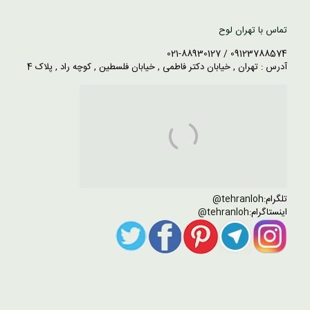
تماس با تهران لوح
09123788574 / 021-88930127
آدرس : تهران , خیابان دکتر فاطمی , خیابان فلسطین , کوچه راد , پلاک 4
تلگرام:
tehranloh@
اینستاگرام:
tehranloh@