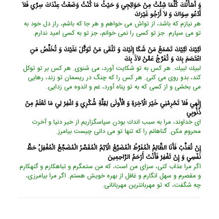
وَ أَسْأَلُكَ كُلَّمَا شِئْتُ مِنْ حَوَائِجِي وَ حَيْثُ مَا كُنْتُ وَضَعْتُ عِنْدَكَ سِرِّي فَلاَ
أَدْعُو سِوَاكَ وَ لاَ أَرْجُو غَيْرَكَ‏
هر نيازم كه باشد، از تواش مى ‏خواهم و هر جا كه باشم، راز دل خود به
تو مى ‏سپارم. جز تو كسى را نمى ‏خوانم، جز تو به كسى اميد ندارم.
لَبَّيْكَ لَبَّيْكَ تَسْمَعُ مَنْ شَكَا إِلَيْكَ وَ تَلْقَى مَنْ تَوَكَّلَ عَلَيْكَ وَ تُخَلِّصُ مَنِ
اعْتَصَمَ بِكَ وَ تُفَرِّجُ عَمَّنْ لاَذَ بِكَ‏
لبيك لبيك. هر كس به تو شكايت آورد، مى ‏شنوى. هر كس بر تو توكل
كند، بدو روى مى ‏كنى. هر كس را كه چنگ در ريسمان تو زند، رهايى
مى‏ بخشى و از كسى كه به تو پناه آورد، غم و اندوه مى‏ زدايى.
إِلَهِي فَلاَ تَحْرِمْنِي خَيْرَ الْآخِرَةِ وَ الْأُولَى لِقِلَّةِ شُكْرِي وَ اغْفِرْ لِي مَا تَعْلَمُ مِنْ
ذُنُوبِي‏
اى خداوند، مرا به سبب اندك بودن سپاسگزاريم از خير دنيا و آخرت
محروم مكن. گناهانم را كه تنها تو مى ‏دانى چيست بيامرز.
إِنْ تُعَذِّبْ فَأَنَا الظَّالِمُ الْمُفَرِّطُ الْمُضَيِّعُ الْآثِمُ الْمُقَصِّرُ الْمُضَجِّعُ الْمُغْفِلُ حَظَّ
نَفْسِي وَ إِنْ تَغْفِرْ فَأَنْتَ أَرْحَمُ الرَّاحِمِينَ‏
اگر مرا عذاب كنى، سزاى من است، كه من ستمگرم و تباهكارم و گنهكارم
و مقصرم و سهل انگارم و غافل از بهره خويش هستم. اگر مرا بيامرزى،
چه شگفت، كه تو مهربان‏ترين مهربانانى.