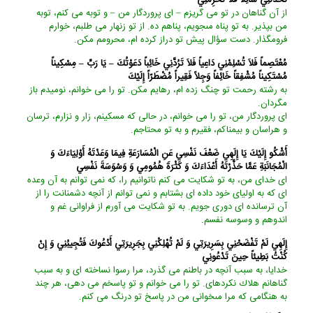
از آن گناهان در تو مى ‏گريزم – اى پروردگار من – و توبه مى‏ كنم، توبه
من بپذير. به تو پناه مى‏جويم، پناهم ده. از تو زنهار مى‏ طلبم، خوارم
فرومگذار. دست سؤال پيش تو دراز كرده ‏ام، محرومم مكن.
مُعْتَصِماً فَلاَ تُسْلِمْنِي دَاعِياً فَلاَ تَرُدَّنِي خَائِباً دَعَوْتُكَ – يَا رَبِّ – مِسْكِيناً
مُسْتَكِيناً مُشْفِقاً خَائِفاً وَجِلاً فَقِيراً مُضْطَرّاً إِلَيْكَ‏
به رشته رحمت تو چنگ زده ‏ام، رهايم مكن. تو را مى ‏خوانم، نوميدم باز
مگردان.
اى پروردگار من، تو را مى ‏خوانم، در حالى كه مسكينم، زار و نزارم، ترسان
و هراسان و بيمناكم، فقيرم و به تو محتاجم.
أَشْكُو إِلَيْكَ يَا إِلَهِي ضَعْفَ نَفْسِي عَنِ الْمُسَارَعَةِ فِيمَا وَعَدْتَهُ أَوْلِيَاءَكَ وَ
الْمُجَانَبَةِ عَمَّا حَذَّرْتَهُ أَعْدَاءَكَ وَ كَثْرَةَ هُمُومِي وَ وَسْوَسَةَ نَفْسِي‏
اى خداى من، به تو شكايت مى‏ كنم ناتوانيم را، كه نمى ‏توانم به آن وعده
‏اى كه به اولياى خود داده ‏اى بشتابم و نمى ‏توانم از آنچه دشمنانت را از
آن ترسانده ‏اى دورى جويم. به تو شكايت مى‏ آورم از فراوانى غم و
اندوهم و وسوسه نفسم.
إِلَهِي لَمْ تَفْضَحْنِي بِسَرِيرَتِي وَ لَمْ تُهْلِكْنِي بِجَرِيرَتِي أَدْعُوكَ فَتُجِيبُنِي وَ إِنْ
كُنْتُ بَطِيئاً حِينَ تَدْعُونِي
خدايا، به سبب آنچه در باطنم مى ‏گذرد، مرا رسوا نساخته ‏اى و به سبب
گناهانم هلاك نكرده‏اى. تو را مى‏ خوانم و تو پاسخم مى ‏دهى، هر چند
به هنگامى كه مرا مى‏خوانى من در پاسخ تو درنگ مى ‏كنم.