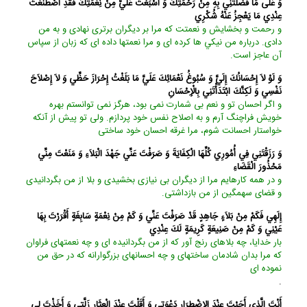
وَ عَلَى مَا فَضَّلْتَنِي بِهِ مِنْ رَحْمَتِكَ وَ أَسْبَغْتَ عَلَيَّ مِنْ نِعْمَتِكَ فَقَدِ اصْطَنَعْتَ
عِنْدِي مَا يَعْجِزُ عَنْهُ شُكْرِي‏
و رحمت و بخشايش و نعمتت كه مرا بر ديگران برترى نهادى و به من
دادى. درباره من نيكي ها كرده ‏اى و مرا نعمتها داده ‏اى كه زبان از سپاس
آن عاجز است.
وَ لَوْ لاَ إِحْسَانُكَ إِلَيَّ وَ سُبُوغُ نَعْمَائِكَ عَلَيَّ مَا بَلَغْتُ إِحْرَازَ حَظِّي وَ لاَ إِصْلاَحَ
نَفْسِي وَ لَكِنَّكَ ابْتَدَأْتَنِي بِالْإِحْسَانِ‏
و اگر احسان تو و نعم بى ‏شمارت نمى بود، هرگز نمى ‏توانستم بهره
خويش فراچنگ آرم و به اصلاح نفس خود پردازم. ولى تو پيش از آنكه
خواستار احسانت شوم، مرا غرقه احسان خود ساختى‏
وَ رَزَقْتَنِي فِي أُمُورِي كُلِّهَا الْكِفَايَةَ وَ صَرَفْتَ عَنِّي جَهْدَ الْبَلاَءِ وَ مَنَعْتَ مِنِّي
مَحْذُورَ الْقَضَاءِ
و در همه كارهايم مرا از ديگران بى‏ نيازى بخشيدى و بلا از من بگردانيدى
و قضاى سهمگين از من بازداشتى.
إِلَهِي فَكَمْ مِنْ بَلاَءٍ جَاهِدٍ قَدْ صَرَفْتَ عَنِّي وَ كَمْ مِنْ نِعْمَةٍ سَابِغَةٍ أَقْرَرْتَ بِهَا
عَيْنِي وَ كَمْ مِنْ صَنِيعَةٍ كَرِيمَةٍ لَكَ عِنْدِي‏
بار خدايا، چه بلاهاى رنج آور كه از من بگردانيده ‏اى و چه نعمتهاى فراوان
كه مرا بدان شادمان ساخته‏اى و چه احسان‏هاى بزرگوارانه كه در حق من
نموده ‏اى
.
أَنْتَ الَّذِي أَجَبْتَ عِنْدَ الاِضْطِرَارِ دَعْوَتِي وَ أَقَلْتَ عِنْدَ الْعِثَارِ زَلَّتِي وَ أَخَذْتَ لِي