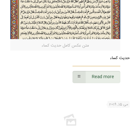
متن عکس کامل حدیث کساء
حدیث کساء
Read more
می 15, 2019