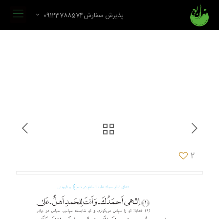
پذیرش سفارش09123788574
2