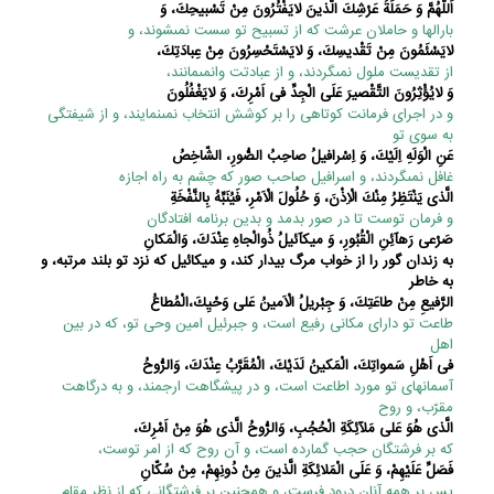
اَللَّهُمَّ وَ حَمَلَةُ عَرْشِكَ الَّذينَ لايَفْتُرُونَ مِنْ تَسْبيحِكَ، وَ
بارالها و حاملان عرشت که از تسبیح تو سست نمى‏شوند، و
لايَسْئَمُونَ مِنْ تَقْديسِكَ، وَ لايَسْتَحْسِرُونَ مِنْ عِبادَتِكَ،
از تقدیست ملول نمى‏گردند، و از عبادتت وانمى‏مانند،
وَ لايُؤْثِرُونَ التَّقْصيرَ عَلَى الْجِدِّ فى اَمْرِكَ، وَ لايَغْفُلُونَ
و در اجراى فرمانت کوتاهى را بر کوشش انتخاب نمى‏نمایند، و از شیفتگى
به سوى تو
عَنِ الْوَلَهِ اِلَيْكَ، وَ اِسْرافيلُ صاحِبُ الصُّورِ، الشّاخِصُ
غافل نمى‏گردند، و اسرافیل صاحب صور که چشم به راه اجازه
الَّذى يَنْتَظِرُ مِنْكَ الْاِذْنَ، وَ حُلُولَ الْاَمْرِ، فَيُنَبِّهُ بِالنَّفْخَةِ
و فرمان توست تا در صور بدمد و بدین برنامه افتادگان
صَرْعى‏ رَهآئِنِ الْقُبُورِ، وَ ميكآئيلُ ذُوالْجاهِ عِنْدَكَ، وَالْمَكانِ
به زندان گور را از خواب مرگ بیدار کند، و میکائیل که نزد تو بلند مرتبه، و
به خاطر
الرَّفيعِ مِنْ طاعَتِكَ، وَ جِبْريلُ الْاَمينُ عَلى‏ وَحْيِكَ،الْمُطاعُ
طاعت تو داراى مکانى رفیع است، و جبرئیل امین وحى تو، که در بین
اهل
فى اَهْلِ سَمواتِكَ، الْمَكينُ لَدَيْكَ، الْمُقَرَّبُ عِنْدَكَ، وَالرُّوحُ
آسمانهاى تو مورد اطاعت است، و در پیشگاهت ارجمند، و به درگاهت
مقرّب، و روح
الَّذى هُوَ عَلى‏ مَلآئِكَةِ الْحُجُبِ، وَالرُّوحُ الَّذى هُوَ مِنْ اَمْرِكَ،
که بر فرشتگان حجب گمارده است، و آن روح که از امر توست،
فَصَلِّ عَلَيْهِمْ، وَ عَلَى الْمَلائِكَةِ الَّذينَ مِنْ دُونِهِمْ، مِنْ سُكّانِ
پس بر همه آنان درود فرست، و همچنین بر فرشتگانى که از نظر مقام