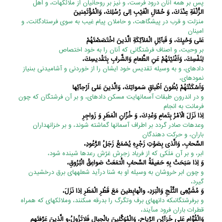
پس بر همه آنان درود فرست، و نیز بر روحانیان از ملائکه‏ات، و اهل
الزُّلْفَةِ عِنْدَكَ، وَ حُمّالِ الْغَيْبِ اِلى‏ رُسُلِكَ، وَالْمُؤْتَمِنينَ
منزلت و قرب در پیشگاهت، و حاملان پیام غیب به سوى فرستادگانت، و
امینان
عَلى‏ وَحْيِكَ، وَ قَبآئِلِ الْمَلآئِكَةِ الَّذينَ اخْتَصَصْتَهُمْ
بر وحیت، و اصناف فرشتگانى که آنان را به خود اختصاص
لِنَفْسِكَ، وَاَغْنَيْتَهُمْ عَنِ الطَّعامِ وَالشَّرابِ بِتَقْديسِكَ،
داده‏اى، و به وسیله تقدیس خود ایشان را از خوردنى و آشامیدنى بى‏نیاز
نموده‏اى،
وَاَسْكَنْتَهُمْ بُطُونَ اَطْباقِ سَمواتِكَ، وَالَّذينَ عَلى‏ اَرْجآئِها
و در اندرون طبقات آسمانهایت مسکن داده‏اى، و بر آن فرشتگان که چون
فرمانت به انجام
اِذا نَزَلَ الْاَمْرُ بِتَمامِ وَعْدِكَ، وَ خُزّانِ الْمَطَرِ وَ زَواجِرِ
وعده‏ات صادر گردد بر اطراف آسمانها گماشته شوند، و بر خزانه‏داران
باران، و حرکت دهندگان
السَّحابِ، وَالَّذى بِصَوْتِ زَجْرِهِ يُسْمَعُ زَجَلُ الرُّعُودِ،
ابر، و بر آن مَلَکى که از فریاد زجرش غرّش رعدها شینده شود،
وَ اِذا سَبَحَتْ بِهِ حَفيفَةُ السَّحابِ الَْتمَعَتْ صَواعِقُ الْبُرُوقِ،
و چون ابر خروشان به وسیله او به شنا درآید شعله‏هاى برق درخشیدن
گیرد،
وَ مُشَيِّعِى الثَّلْجِ وَالْبَرَدِ، والْهابِطينَ مَعَ قَطْرِ الْمَطَرِ اِذا نَزَلَ،
و برفرشتگانى‏که دانه‏هاى برف وتگرگ را بدرقه مى‏کنند، وملائکه‏اى که همراه
قطرات باران فرود مى‏آیند،
وَالْقُوَّامِ عَلى‏ خَزآئِنِ الرِّياحِ، وَالْمُوَكَّلينَ بِالْجِبالِ فَلاتَزُولُ،و الَّذينَ عَرَّفتَهم