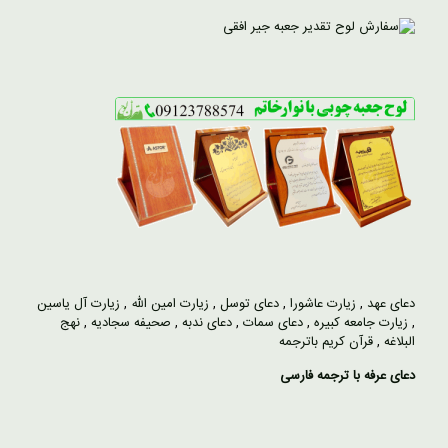
دعای عهد
,
زیارت عاشورا
,
دعای توسل
,
زیارت امین الله
,
زیارت آل یاسین
,
زیارت جامعه کبیره
,
دعای سمات
,
دعای ندبه
,
صحیفه سجادیه
,
نهج
البلاغه
,
قرآن کریم باترجمه
دعای عرفه با ترجمه فارسی