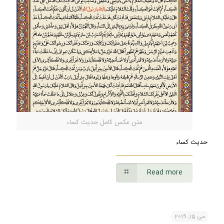
متن عکس کامل حدیث کساء
حدیث کساء
Read more
می 15, 2019