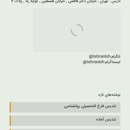
آدرس : تهران , خیابان دکتر فاطمی , خیابان فلسطین , کوچه راد , پلاک 4
تلگرام:
tehranloh@
اینستاگرام:
tehranloh@
نوشته‌های تازه
تندیس فارغ التحصیلی روانشناسی
تندیس آماده