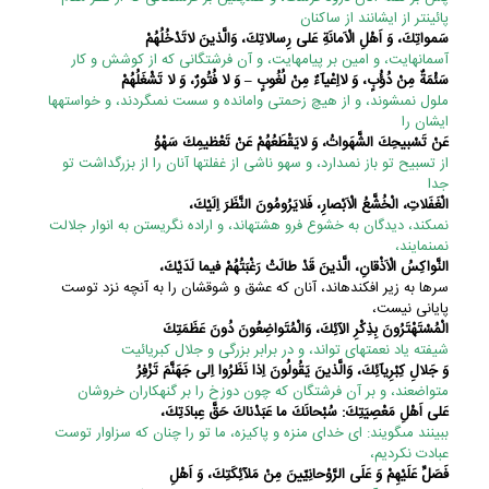
پائین‏تر از ایشانند از ساکنان
سَمواتِكَ، وَ اَهْلِ الْاَمانَةِ عَلى‏ رِسالاتِكَ، وَالَّذينَ لاتَدْخُلُهُمْ
آسمانهایت، و امین بر پیامهایت، و آن فرشتگانى که از کوشش و کار
سَئْمَةٌ مِنْ دُؤُبٍ، وَ لااِعْيآءٌ مِنْ لُغُوبٍ – وَ لا فُتُورٌ، وَ لا تَشْغَلُهُمْ
ملول نمى‏شوند، و از هیچ زحمتى وامانده و سست نمى‏گردند، و خواسته‏ها
ایشان را
عَنْ تَسْبيحِكَ الشَّهَواتُ، وَ لايَقْطَعُهُمْ عَنْ تَعْظيمِكَ سَهْوُ
از تسبیح تو باز نمى‏دارد، و سهو ناشى از غفلت‏ها آنان را از بزرگداشت تو
جدا
الْغَفَلاتِ، الْخُشَّعُ الْاَبْصارِ، فَلايَرُومُونَ النَّظَرَ اِلَيْكَ،
نمى‏کند، دیدگان به خشوع فرو هشته‏اند، و اراده نگریستن به انوار جلالت
نمى‏نمایند،
النَّواكِسُ الْاَذْقانِ، الَّذينَ قَدْ طالَتْ رَغْبَتُهُمْ فيما لَدَيْكَ،
سرها به زیر افکنده‏اند، آنان که عشق و شوقشان را به آنچه نزد توست
پایانى نیست،
الْمُسْتَهْتَرُونَ بِذِكْرِ الآئِكَ، وَالْمُتَواضِعُونَ دُونَ عَظَمَتِكَ
شیفته یاد نعمت‏هاى تواند، و در برابر بزرگى و جلال کبریائیت
وَ جَلالِ كِبْرِيآئِكَ، وَالَّذينَ يَقُولُونَ اِذا نَظَرُوا اِلى‏ جَهَنَّمَ تَزْفِرُ
متواضعند، و بر آن فرشتگان که چون دوزخ را بر گنهکاران خروشان
عَلى‏ اَهْلِ مَعْصِيَتِكَ: سُبْحانَكَ ما عَبَدْناكَ حَقَّ عِبادَتِكَ،
ببینند مى‏گویند: اى خداى منزه و پاکیزه، ما تو را چنان که سزاوار توست
عبادت نکردیم،
فَصَلِّ عَلَيْهِمْ وَ عَلَى الرَّوْحانِيّينَ مِنْ مَلآئِكَتِكَ، وَ اَهْلِ