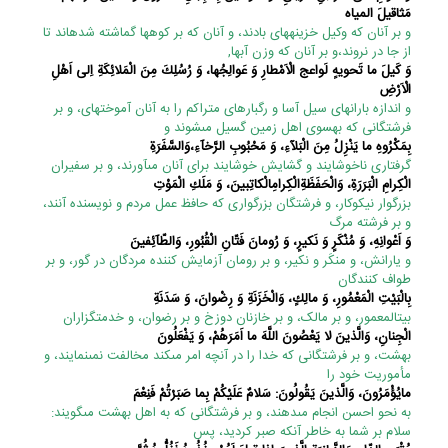
مَثاقيلَ المياه
و بر آنان که وکیل خزینه‏هاى بادند، و آنان که بر کوهها گماشته شده‏اند تا
از جا در نروند،و بر آنان که وزن آبها,
وَ کَيلَ ما تَحويهٍ لَواعج الْاَمْطارِ وَ عَوالِجُها، وَ رُسُلِكَ مِنَ الْمَلائِكَةِ اِلى‏ اَهْلِ
الْاَرْضِ
و اندازه بارانهای سیل آسا و رگبارهای متراکم را به آنان آموخته‏اى، و بر
فرشتگانى که به‏سوى اهل زمین گسیل مى‏شوند و
بِمَكْرُوهِ ما يَنْزِلُ مِنَ الْبَلآءِ، وَ مَحْبُوبِ الرَّخآءِ،وَالسَّفَرَةِ
گرفتارى ناخوشایند و گشایش خوشایند براى آنان مى‏آورند، و بر سفیران
الْكِرامِ الْبَرَرَةِ، وَالْحَفَظَةِالْكِرامِ‏الْكاتِبينَ، وَ مَلَكِ الْمَوْتِ
بزرگوار نیکوکار، و فرشتگان بزرگوارى که حافظ عمل مردم و نویسنده آنند،
و بر فرشته مرگ
وَ اَعْوانِهِ، وَ مُنْكَرٍ وَ نَكيرٍ، وَ رُومانَ فَتّانِ الْقُبُورِ، وَالطّآئِفينَ
و یارانش، و منکَر و نکیر، و بر رومان آزمایش کننده مردگان در گور، و بر
طواف کنندگان
بِالْبَيْتِ الْمَعْمُورِ، وَ مالِكٍ، وَالْخَزَنَةِ وَ رِضْوانَ، وَ سَدَنَةِ
بیت‏المعمور، و بر مالک، و بر خازنان دوزخ و بر رضوان، و خدمتگزاران
الْجِنانِ، وَالَّذينَ لا يَعْصُونَ اللَّهَ ما اَمَرَهُمْ، وَ يَفْعَلُونَ
بهشت، و بر فرشتگانى که خدا را در آنچه امر مى‏کند مخالفت نمى‏نمایند، و
مأموریت خود را
مايُؤْمَرُونَ، وَالَّذينَ يَقُولُونَ: سَلامٌ عَلَيْكُمْ بِما صَبَرْتُمْ فَنِعْمَ
به نحو احسن انجام مى‏دهند، و بر فرشتگانى که به اهل بهشت مى‏گویند:
سلام بر شما به خاطر آنکه صبر کردید، پس