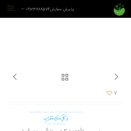
پذیرش سفارش09123788574
7