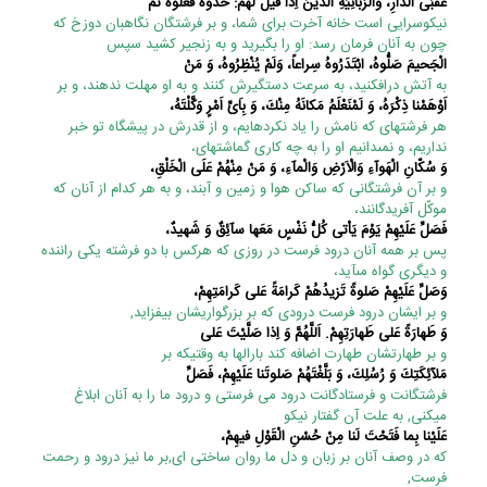
عُقْبَى الدّارِ، وَالزَّبانِيَةِ الَّذينَ اِذا قيلَ لَهُمْ: خُذُوهُ فَغُلُّوهُ ثُمَّ
نیکوسرایى است خانه آخرت براى شما، و بر فرشتگان نگاهبان دوزخ که
چون به آنان فرمان رسد: او را بگیرید و به زنجیر کشید سپس
الْجَحيمَ صَلُّوهُ، ابْتَدَرُوهُ سِراعاً، وَلَمْ يُنْظِرُوهُ، وَ مَنْ
به آتش درافکنید، به سرعت دستگیرش کنند و به او مهلت ندهند، و بر
اَوْهَمْنا ذِكْرَهُ، وَ لَمْ‏نَعْلَمُ مَكانَهُ مِنْكَ، وَ بِاَىِّ اَمْرٍ وَكَّلْتَهُ،
هر فرشته‏اى که نامش را یاد نکرده‏ایم، و از قدرش در پیشگاه تو خبر
نداریم، و نمى‏دانیم او را به چه کارى گماشته‏اى،
وَ سُكّانِ الْهَوآءِ وَالْاَرْضِ وَالْمآءِ، وَ مَنْ مِنْهُمْ عَلَى الْخَلْقِ،
و بر آن فرشتگانى که ساکن هوا و زمین و آبند، و به هر کدام از آنان که
موکّل آفریدگانند،
فَصَلِّ عَلَيْهِمْ يَوْمَ يَاْتى كُلُّ نَفْسٍ مَعَها سآئِقٌ وَ شَهيدٌ،
پس بر همه آنان درود فرست در روزى که هرکس با دو فرشته یکى راننده
و دیگرى گواه مى‏آید،
وَصَلِّ عَلَيْهِمْ صَلوةً تَزيدُهُمْ كَرامَةً عَلى‏ كَرامَتِهِمْ،
و بر ایشان درود فرست درودی که بر بزرگواریشان بیفزاید,
وَ طَهارَةً عَلى‏ طَهارَتِهِمْ. اَللَّهُمَّ وَ اِذا صَلَّيْتَ عَلى‏
و بر طهارتشان طهارت اضافه کند بارالها به وقتیکه بر
مَلآئِكَتِكَ وَ رُسُلِكَ، وَ بَلَّغْتَهُمْ صَلوتَنا عَلَيْهِمْ، فَصَلِّ
فرشتگانت و فرستادگانت درود می فرستی و درود ما را به آنان ابلاغ
میکنی, به علت آن گفتار نیکو
عَلَيْنا بِما فَتَحْتَ لَنا مِنْ حُسْنِ الْقَوْلِ فيهِمْ،
که در وصف آنان بر زبان و دل ما روان ساختی ای,بر ما نیز درود و رحمت
فرست,