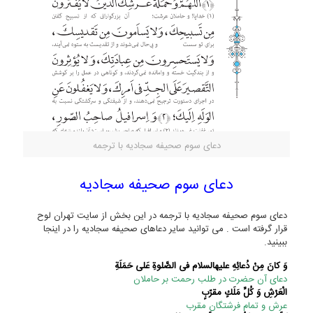
دعای سوم صحیفه سجادیه با ترجمه
دعای سوم صحیفه سجادیه
دعای سوم صحیفه سجادیه با ترجمه در این بخش از سایت تهران لوح
قرار گرفته است . می توانید سایر دعاهای صحیفه سجادیه را در اینجا
ببینید.
وَ كانَ مِنْ دُعائِهِ عليه‏السلام فى الصَّلوةِ عَلى‏ حَمَلَةِ
دعای آن حضرت در طلب رحمت بر حاملان
الْعَرْشِ وَ كُلِّ مَلَكٍ مقرّبٍ‏
عرش و تمام فرشتگان مقرب