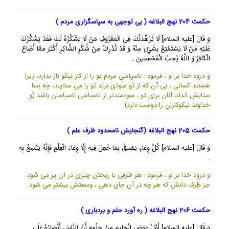
حکمت 204 نهج البلاغه ( بی توجهی به سپاسگزاری مردم )
وَ قَالَ [عليه السلام] لَا يُزَهِّدَنَّكَ فِى الْمَعْرُوفِ مَنْ لَا يَشْكُرُهُ لَكَ فَقَدْ يَشْكُرُكَ
عَلَيْهِ مَنْ لَا يَسْتَمْتِعُ بِشَيْ‏ءٍ مِنْهُ وَ قَدْ تُدْرِكُ مِنْ شُكْرِ الشَّاكِرِ أَكْثَرَ مِمَّا أَضَاعَ
الْكَافِرُ وَ اللَّهُ يُحِبُّ الْمُحْسِنِينَ .
و درود خدا بر او ، فرمود : ناسپاسى مردم تو را از كار نيكو باز ندارد، زيرا
هستند كسانى ، بى آن كه از تو سودى برند تو را مى ستايند، چه بسا
ستايش اندك آنان براى تو ، سودمندتر از ناسپاسى ناسپاسان باشد (و
خداوند نيكوكاران را دوست دارد).
حکمت 205 نهج البلاغه (گنجایش نامحدود ظرف علم )
وَ قَالَ [عليه السلام] كُلُّ وِعَاءٍ يَضِيقُ بِمَا جُعِلَ فِيهِ إِلَّا وِعَاءَ الْعِلْمِ فَإِنَّهُ يَتَّسِعُ بِهِ
.
و درود خدا بر او ، فرمود : هر ظرفى با ريختن چيزى در آن پر مى شود
جز ظرف دانش كه هر چه در آن جاى دهى ، وسعتش بيشتر مى شود.
حکمت 206 نهج البلاغه ( ره آورد حلم و بردباری )
وَ قَالَ [عليه السلام] أَوَّلُ عِوَضِ الْحَلِيمِ مِنْ حِلْمِهِ أَنَّ النَّاسَ أَنْصَارُهُ عَلَى