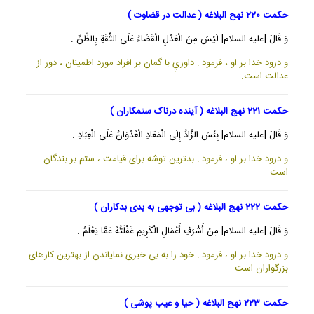
حکمت 220 نهج البلاغه ( عدالت در قضاوت )
وَ قَالَ [عليه السلام] لَيْسَ مِنَ الْعَدْلِ الْقَضَاءُ عَلَى الثِّقَةِ بِالظَّنِّ .
و درود خدا بر او ، فرمود : داوريِ با گمان بر افراد مورد اطمينان ، دور از
عدالت است.
حکمت 221 نهج البلاغه ( آینده درناک ستمکاران )
وَ قَالَ [عليه السلام] بِئْسَ الزَّادُ إِلَى الْمَعَادِ الْعُدْوَانُ عَلَى الْعِبَادِ .
و درود خدا بر او ، فرمود : بدترين توشه براى قيامت ، ستم بر بندگان
است.
حکمت 222 نهج البلاغه ( بی توجهی به بدی بدکاران )
وَ قَالَ [عليه السلام] مِنْ أَشْرَفِ أَعْمَالِ الْكَرِيمِ غَفْلَتُهُ عَمَّا يَعْلَمُ .
و درود خدا بر او ، فرمود : خود را به بى خبرى نماياندن از بهترين كارهاى
بزرگواران است.
حکمت 223 نهج البلاغه ( حیا و عیب پوشی )