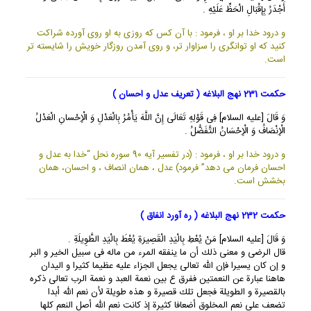
أَجْدَرُ بِإِقْبَالِ الْحَظِّ عَلَيْهِ .
و درود خدا بر او ، فرمود : با آن كس كه روزى به او روى آورده شراكت
كنيد كه او توانگرى را سزاوار تر، و روى آمدن روزگار خويش را شايسته تر
است.
حکمت 231 نهج البلاغه ( تعریف عدل و احسان )
وَ قَالَ [عليه السلام] فِى قَوْلِهِ تَعَالَى إِنَّ اللَّهَ يَأْمُرُ بِالْعَدْلِ وَ الْإِحْسانِ الْعَدْلُ
الْإِنْصَافُ وَ الْإِحْسَانُ التَّفَضُّلُ .
و درود خدا بر او ، فرمود : (در تفسير آيه 90 سوره نحل “خدا به عدل و
احسان فرمان مى دهد” فرمود) عدل ، همان انصاف ، و احسان، همان
بخشش است.
حکمت 232 نهج البلاغه ( ره آورد انفاق )
وَ قَالَ [عليه السلام] مَنْ يُعْطِ بِالْيَدِ الْقَصِيرَةِ يُعْطَ بِالْيَدِ الطَّوِيلَةِ .
قال الرضى و معنى ذلك أن ما ينفقه المرء من ماله فى سبيل الخير و البر
و إن كان يسيرا فإن الله تعالى يجعل الجزاء عليه عظيما كثيرا و اليدان
هاهنا عبارة عن النعمتين ففرق ع بين نعمة العبد و نعمة الرب تعالى ذكره
بالقصيرة و الطويلة فجعل تلك قصيرة و هذه طويلة لأن نعم الله أبدا
تضعف على نعم المخلوق أضعافا كثيرة إذ كانت نعم الله أصل النعم كلها