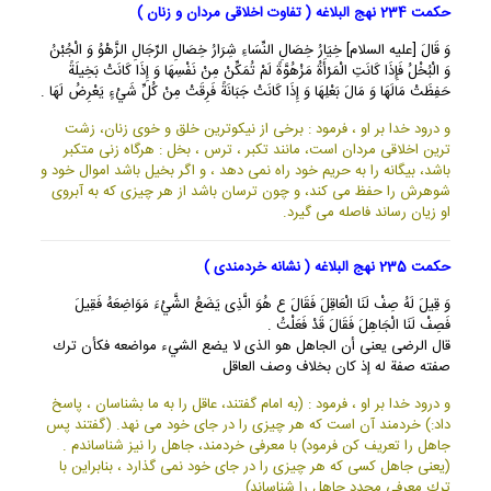
حکمت 234 نهج البلاغه ( تفاوت اخلاقی مردان و زنان )
وَ قَالَ [عليه السلام] خِيَارُ خِصَالِ النِّسَاءِ شِرَارُ خِصَالِ الرِّجَالِ الزَّهْوُ وَ الْجُبْنُ
وَ الْبُخْلُ فَإِذَا كَانَتِ الْمَرْأَةُ مَزْهُوَّةً لَمْ تُمَكِّنْ مِنْ نَفْسِهَا وَ إِذَا كَانَتْ بَخِيلَةً
حَفِظَتْ مَالَهَا وَ مَالَ بَعْلِهَا وَ إِذَا كَانَتْ جَبَانَةً فَرِقَتْ مِنْ كُلِّ شَيْ‏ءٍ يَعْرِضُ لَهَا .
و درود خدا بر او ، فرمود : برخى از نيكوترين خلق و خوى زنان، زشت
ترين اخلاقى مردان است، مانند تكبر ، ترس ، بخل : هرگاه زنى متكبر
باشد، بيگانه را به حريم خود راه نمى دهد ، و اگر بخيل باشد اموال خود و
شوهرش را حفظ مى كند، و چون ترسان باشد از هر چيزى كه به آبروى
او زيان رساند فاصله مى گيرد.
حکمت 235 نهج البلاغه ( نشانه خردمندی )
وَ قِيلَ لَهُ صِفْ لَنَا الْعَاقِلَ فَقَالَ ع هُوَ الَّذِى يَضَعُ الشَّيْ‏ءَ مَوَاضِعَهُ فَقِيلَ
فَصِفْ لَنَا الْجَاهِلَ فَقَالَ قَدْ فَعَلْتُ .
قال الرضى يعنى أن الجاهل هو الذى لا يضع الشي‏ء مواضعه فكأن ترك
صفته صفة له إذ كان بخلاف وصف العاقل
و درود خدا بر او ، فرمود : (به امام گفتند، عاقل را به ما بشناسان ، پاسخ
داد:) خردمند آن است كه هر چيزى را در جاى خود مى نهد. (گفتند پس
جاهل را تعريف كن فرمود) با معرفى خردمند، جاهل را نيز شناساندم .
(يعنى جاهل كسى كه هر چيزى را در جاى خود نمى گذارد ، بنابراين با
ترك معرفى مجدد جاهل را شناساند).