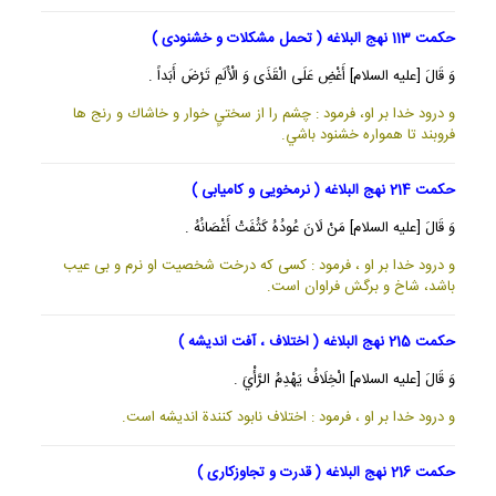
حکمت 113 نهج البلاغه ( تحمل مشکلات و خشنودی )
وَ قَالَ [عليه السلام] أَغْضِ عَلَى الْقَذَى وَ الْأَلَمِ تَرْضَ أَبَداً .
و درود خدا بر او، فرمود : چشم را از سختيِ خوار و خاشاك و رنج ها
فروبند تا همواره خشنود باشي.
حکمت 214 نهج البلاغه ( نرمخویی و کامیابی )
وَ قَالَ [عليه السلام] مَنْ لَانَ عُودُهُ كَثُفَتْ أَغْصَانُهُ .
و درود خدا بر او ، فرمود : كسى كه درخت شخصيت او نرم و بى عيب
باشد، شاخ و برگش فراوان است.
حکمت 215 نهج البلاغه ( اختلاف ، آفت اندیشه )
وَ قَالَ [عليه السلام] الْخِلَافُ يَهْدِمُ الرَّأْيَ .
و درود خدا بر او ، فرمود : اختلاف نابود كنندة انديشه است.
حکمت 216 نهج البلاغه ( قدرت و تجاوزکاری )