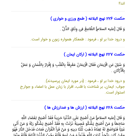
اند!!
حکمت 226 نهج البلاغه ( طمع ورزی و خواری )
وَ قَالَ [عليه السلام] الطَّامِعُ فِى وِثَاقِ الذُّلِّ .
و درود خدا بر او ، فرمود : طمعكار همواره زبون و خوار است.
حکمت 227 نهج البلاغه ( ارکان ایمان )
وَ سُئِلَ عَنِ الْإِيمَانِ فَقَالَ الْإِيمَانُ مَعْرِفَةٌ بِالْقَلْبِ وَ إِقْرَارٌ بِاللِّسَانِ وَ عَمَلٌ
بِالْأَرْكَانِ .
و درود خدا بر او ، فرمود : (در مورد ايمان پرسيدند).
جواب: ايمان، بر شناخت با قلب، اقرار با زبان عمل با اعضاء و جوارح
استوار است.
حکمت 228 نهج البلاغه ( ارزش ها و ضدارزش ها )
وَ قَالَ [عليه السلام] مَنْ أَصْبَحَ عَلَى الدُّنْيَا حَزِيناً فَقَدْ أَصْبَحَ لِقَضَاءِ اللَّهِ
سَاخِطاً وَ مَنْ أَصْبَحَ يَشْكُو مُصِيبَةً نَزَلَتْ بِهِ فَقَدْ أَصْبَحَ يَشْكُو رَبَّهُ وَ مَنْ أَتَى
غَنِيّاً فَتَوَاضَعَ لَهُ لِغِنَاهُ ذَهَبَ ثُلُثَا دِينِهِ وَ مَنْ قَرَأَ الْقُرْآنَ فَمَاتَ فَدَخَلَ النَّارَ فَهُوَ
مِمَّنْ كَانَ يَتَّخِذُ آيَاتِ اللَّهِ هُزُواً وَ مَنْ لَهِجَ قَلْبُهُ بِحُبِّ الدُّنْيَا الْتَاطَ قَلْبُهُ مِنْهَا