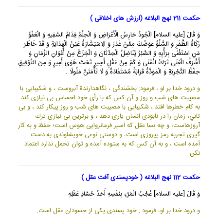
حکمت 211 نهج البلاغه (ارزش های اخلاقی )
وَ قَالَ [عليه السلام] الْجُودُ حَارِسُ الْأَعْرَاضِ وَ الْحِلْمُ فِدَامُ السَّفِيهِ وَ الْعَفْوُ
زَكَاةُ الظَّفَرِ وَ السُّلُوُّ عِوَضُكَ مِمَّنْ غَدَرَ وَ الِاسْتِشَارَةُ عَيْنُ الْهِدَايَةِ وَ قَدْ خَاطَرَ
مَنِ اسْتَغْنَى بِرَأْيِهِ وَ الصَّبْرُ يُنَاضِلُ الْحِدْثَانَ وَ الْجَزَعُ مِنْ أَعْوَانِ الزَّمَانِ وَ
أَشْرَفُ الْغِنَى تَرْكُ الْمُنَى وَ كَمْ مِنْ عَقْلٍ أَسِيرٍ تَحْتَ هَوَى أَمِيرٍ وَ مِنَ التَّوْفِيقِ
حِفْظُ التَّجْرِبَةِ وَ الْمَوَدَّةُ قَرَابَةٌ مُسْتَفَادَةٌ وَ لَا تَأْمَنَنَّ مَلُولًا .
و درود خدا بر او ، فرمود: بخشندگى ، نگاهدارندة آبروست ، و شكيبايى با
مصيبت هاى شب و روز و آن كس كه با رأى خود احساس بى نيازى كند
به كام خطرها افتد ، شكيبايى با مصيبت هاى شب و روز پيكار كند ، و بى
تابي، زمان را در نابودى انسان يارى دهد ، و برترين بى نيازى ترك
آروزهاست، و چه بسا عقل كه اسير فرمانروايى هوس است؛ حفظ و به كار
گيرى تجربه رمز پيروزى است، و دوستى نوعى خويشاوندى به دست
آمده است ، و به آن كس كه به ستوده آمده و توان تحمل ندارد اعتماد
نكن.
حکمت 112 نهج البلاغه ( خودپسندی آفت عقل )
وَ قَالَ [عليه السلام] عُجْبُ الْمَرْءِ بِنَفْسِهِ أَحَدُ حُسَّادِ عَقْلِهِ .
و درود خدا بر او، فرمود : خود پسندى يكى از حسودان عقل است.