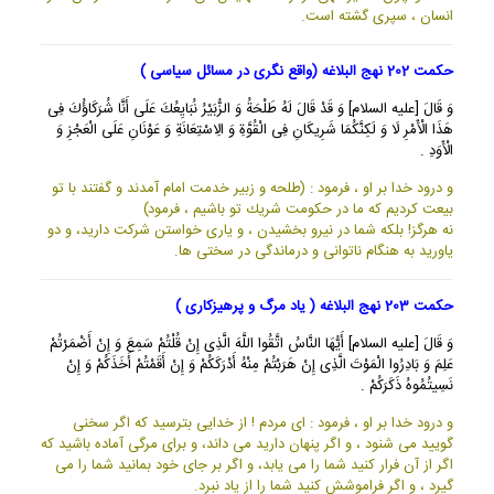
انسان ، سپرى گشته است.
حکمت 202 نهج البلاغه (واقع نگری در مسائل سیاسی )
وَ قَالَ [عليه السلام] وَ قَدْ قَالَ لَهُ طَلْحَةُ وَ الزُّبَيْرُ نُبَايِعُكَ عَلَى أَنَّا شُرَكَاؤُكَ فِى
هَذَا الْأَمْرِ لَا وَ لَكِنَّكُمَا شَرِيكَانِ فِى الْقُوَّةِ وَ الِاسْتِعَانَةِ وَ عَوْنَانِ عَلَى الْعَجْزِ وَ
الْأَوَدِ .
و درود خدا بر او ، فرمود : (طلحه و زبير خدمت امام آمدند و گفتند با تو
بيعت كرديم كه ما در حكومت شريك تو باشيم ، فرمود)
نه هرگز! بلكه شما در نيرو بخشيدن ، و يارى خواستن شركت داريد، و دو
ياوريد به هنگام ناتوانى و درماندگى در سختى ها.
حکمت 203 نهج البلاغه ( یاد مرگ و پرهیزکاری )
وَ قَالَ [عليه السلام] أَيُّهَا النَّاسُ اتَّقُوا اللَّهَ الَّذِى إِنْ قُلْتُمْ سَمِعَ وَ إِنْ أَضْمَرْتُمْ
عَلِمَ وَ بَادِرُوا الْمَوْتَ الَّذِى إِنْ هَرَبْتُمْ مِنْهُ أَدْرَكَكُمْ وَ إِنْ أَقَمْتُمْ أَخَذَكُمْ وَ إِنْ
نَسِيتُمُوهُ ذَكَرَكُمْ .
و درود خدا بر او ، فرمود : اى مردم ! از خدايى بترسيد كه اگر سخنى
گوييد مى شنود ، و اگر پنهان داريد مى داند، و براى مرگى آماده باشيد كه
اگر از آن فرار كنيد شما را مى يابد، و اگر بر جاى خود بمانيد شما را مى
گيرد ، و اگر فراموشش كنيد شما را از ياد نبرد.