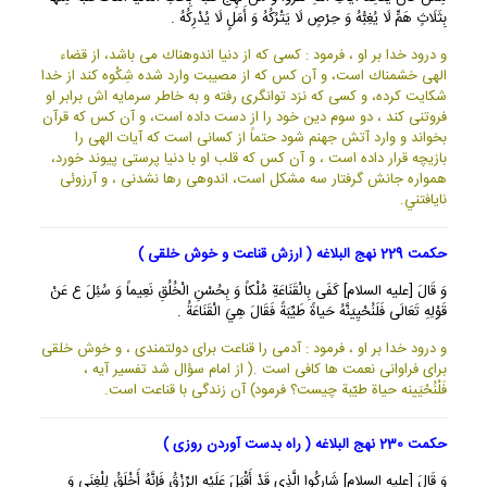
بِثَلَاثٍ هَمٍّ لَا يُغِبُّهُ وَ حِرْصٍ لَا يَتْرُكُهُ وَ أَمَلٍ لَا يُدْرِكُهُ .
و درود خدا بر او ، فرمود : كسى كه از دنيا اندوهناك مى باشد، از قضاء
الهى خشمناك است، و آن كس كه از مصيبت وارد شده شِكْوه كند از خدا
شكايت كرده، و كسى كه نزد توانگرى رفته و به خاطر سرمايه اش برابر او
فروتنى كند ، دو سوم دين خود را از دست داده است، و آن كس كه قرآن
بخواند و وارد آتش جهنم شود حتماً از كسانى است كه آيات الهى را
بازيچه قرار داده است ، و آن كس كه قلب او با دنيا پرستى پيوند خورد،
همواره جانش گرفتار سه مشكل است، اندوهى رها نشدنى ، و آرزوئى
نايافتني.
حکمت 229 نهج البلاغه ( ارزش قناعت و خوش خلقی )
وَ قَالَ [عليه السلام] كَفَى بِالْقَنَاعَةِ مُلْكاً وَ بِحُسْنِ الْخُلُقِ نَعِيماً وَ سُئِلَ ع عَنْ
قَوْلِهِ تَعَالَى فَلَنُحْيِيَنَّهُ حَياةً طَيِّبَةً فَقَالَ هِيَ الْقَنَاعَةُ .
و درود خدا بر او ، فرمود : آدمى را قناعت براى دولتمندى ، و خوش خلقى
براى فراوانى نعمت ها كافى است .( از امام سؤال شد تفسير آيه ،
فَلْنُحْيَينه حياة طيّبة چيست؟ فرمود) آن زندگى با قناعت است.
حکمت 230 نهج البلاغه ( راه بدست آوردن روزی )
وَ قَالَ [عليه السلام] شَارِكُوا الَّذِى قَدْ أَقْبَلَ عَلَيْهِ الرِّزْقُ فَإِنَّهُ أَخْلَقُ لِلْغِنَى وَ