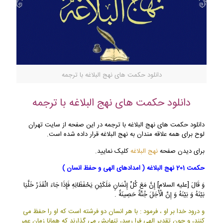
دانلود حکمت های نهج البلاغه با ترجمه
دانلود حکمت های نهج البلاغه با ترجمه
دانلود حکمت های نهج البلاغه با ترجمه در این صفحه از سایت تهران
لوح برای همه علاقه مندان به نهج البلاغه قرار داده شده است.
برای دیدن صفحه
نهج البلاغه
کلیک نمایید.
حکمت 201 نهج البلاغه ( امدادهای الهی و حفظ انسان )
وَ قَالَ [عليه السلام] إِنَّ مَعَ كُلِّ إِنْسَانٍ مَلَكَيْنِ يَحْفَظَانِهِ فَإِذَا جَاءَ الْقَدَرُ خَلَّيَا
بَيْنَهُ وَ بَيْنَهُ وَ إِنَّ الْأَجَلَ جُنَّةٌ حَصِينَةٌ .
و درود خدا بر او ، فرمود : با هر انسان دو فرشته است كه او را حفظ مى
كنند، و چون تقدير الهى فرا رسد، تنهايش مى گذارند كه همانا زمان عمر