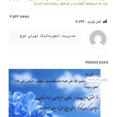
يك جا سرچشمه گرفته و در دو ظرف ريخته شده است).
3,566 views
آمار بازدید :
3,799
/home/ifapasar/tehranloh1.ir/wp-content/themes/betheme-2196/includes/content-single.php
Warning
on line
286
: Trying to access array offset on value of type null in
مدیریت انفورماتیک تهران لوح
Related posts
نوامبر 27, 2018