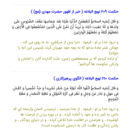
حکمت 209 نهج البلاغه ( خبر از ظهور حضرت مهدی (عج) )
وَ قَالَ [عليه السلام] لَتَعْطِفَنَّ الدُّنْيَا عَلَيْنَا بَعْدَ شِمَاسِهَا عَطْفَ الضَّرُوسِ عَلَى
وَلَدِهَا وَ تَلَا عَقِيبَ ذَلِكَ وَ نُرِيدُ أَنْ نَمُنَّ عَلَى الَّذِينَ اسْتُضْعِفُوا فِى الْأَرْضِ وَ
نَجْعَلَهُمْ أَئِمَّةً وَ نَجْعَلَهُمُ الْوارِثِينَ .
و درود خدا بر او ، فرمود : دنيا پس از سركشي، به ما روى مى كند ،
چونان شتر مادة بدخو كه به بچه خود مهربان گردد.(سپس اين آيه را
خواند)
“و اراده كرديم كه بر مستضعفين زمين، منّت گذارده آنان را امامان و
وارثان حكومت ها گردانيم”.
حکمت 210 نهج البلاغه ( الگوی پرهیزکاری )
وَ قَالَ [عليه السلام] اتَّقُوا اللَّهَ تَقِيَّةَ مَنْ شَمَّرَ تَجْرِيداً وَ جَدَّ تَشْمِيراً وَ كَمَّشَ
فِى مَهَلٍ وَ بَادَرَ عَنْ وَجَلٍ وَ نَظَرَ فِى كَرَّةِ الْمَوْئِلِ وَ عَاقِبَةِ الْمَصْدَرِ وَ مَغَبَّةِ
الْمَرْجِعِ .
و درود خدا بر او ، فرمود : از خدا بترسيد ، ترسيدن انسان وارسته اى كه
دامن به كمر زده و خود را آماده كرده ، و در بهره بردن از فرصت ها
كوشيده ، و هراسان در اطاعت خدا تلاش كرده ، و در دنياى زودگذر ، و
پايان زندگى و عاقبت كار، به درستى انديشيده است!