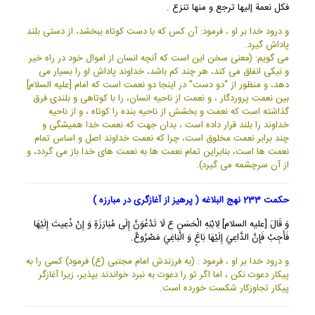
فكل نعمة إليها ترجع و منها تنزع .
و درود خدا بر او ، فرمود: آن كس كه با دست كوتاه ببخشد، از دستى بلند
پاداش گيرد.
مى گويم: (معنى سخن اين است كه آنچه انسان از اموال خود در راه خير
و نيكى انفاق مى كند، هر چند كم باشد، خداوند پاداش او را بسيار مى
دهد، و منظور از “دو دست” در اينجا دو نعمت است كه امام [عليه السلام]
بين نعمت پروردگار ، و نعمت از ناحيه انسان، را با كوتاهى و بلندى فرق
گذاشته است كه نعمت و بخشش از ناحيه بنده را كوتاه ، و از ناحيه
خداوند را بلند قرار داده است ، بدان جهت كه نعمت خدا هميشگى و
چند برابر نعمت مخلوق است، چرا كه نعمت خداوند اصل و اساس تمام
نعمت ها است، بنابراين تمام نعمت ها به نعمت هاى خدا باز مى گردد، و
از آن سرچشمه مى گيرد).
حکمت 233 نهج البلاغه ( پرهیز از آغازگری در مبارزه )
وَ قَالَ [عليه السلام] لِابْنِهِ الْحَسَنِ ع لَا تَدْعُوَنَّ إِلَى مُبَارَزَةٍ وَ إِنْ دُعِيتَ إِلَيْهَا
فَأَجِبْ فَإِنَّ الدَّاعِيَ إِلَيْهَا بَاغٍ وَ الْبَاغِيَ مَصْرُوعٌ.
و درود خدا بر او ، فرمود : (به فرزندش امام مجتبى (ع) فرمود) كسى را به
پيكار دعوت نكن ، اما اگر تو را دعوت به نبرد خواندند بپذير، زيرا آغازگر
پيكار تجاوزكار شكست خورده است.