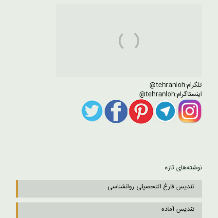
تلگرام:
tehranloh@
اینستاگرام:
tehranloh@
نوشته‌های تازه
تندیس فارغ التحصیلی روانشناسی
تندیس آماده