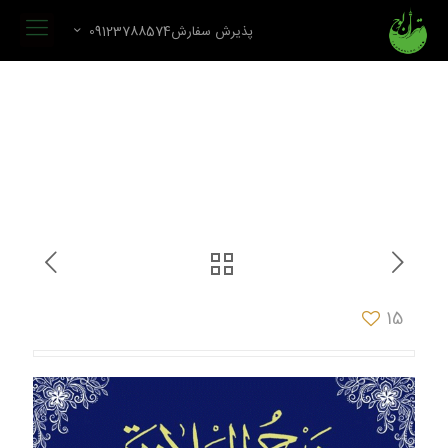
پذیرش سفارش09123788574
15