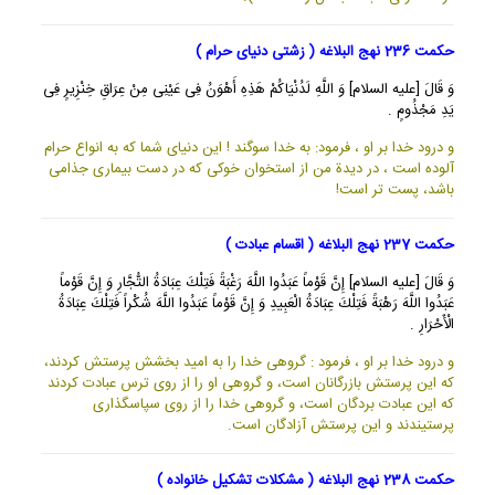
حکمت 236 نهج البلاغه ( زشتی دنیای حرام )
وَ قَالَ [عليه السلام] وَ اللَّهِ لَدُنْيَاكُمْ هَذِهِ أَهْوَنُ فِى عَيْنِى مِنْ عِرَاقِ خِنْزِيرٍ فِى
يَدِ مَجْذُومٍ .
و درود خدا بر او ، فرمود: به خدا سوگند ! اين دنياى شما كه به انواع حرام
آلوده است ، در ديدة من از استخوان خوكى كه در دست بيمارى جذامى
باشد، پست تر است!
حکمت 237 نهج البلاغه ( اقسام عبادت )
وَ قَالَ [عليه السلام] إِنَّ قَوْماً عَبَدُوا اللَّهَ رَغْبَةً فَتِلْكَ عِبَادَةُ التُّجَّارِ وَ إِنَّ قَوْماً
عَبَدُوا اللَّهَ رَهْبَةً فَتِلْكَ عِبَادَةُ الْعَبِيدِ وَ إِنَّ قَوْماً عَبَدُوا اللَّهَ شُكْراً فَتِلْكَ عِبَادَةُ
الْأَحْرَارِ .
و درود خدا بر او ، فرمود : گروهى خدا را به اميد بخشش پرستش كردند،
كه اين پرستش بازرگانان است، و گروهى او را از روى ترس عبادت كردند
كه اين عبادت بردگان است، و گروهى خدا را از روى سپاسگذارى
پرستيندند و اين پرستش آزادگان است.
حکمت 238 نهج البلاغه ( مشکلات تشکیل خانواده )