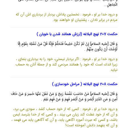
الْجَاهِلِ .
و درود خدا بر او ، فرمود : نخستين پاداش بردبار از بردبارى اش آن كه
مردم در برابر نادان ، پشتيبان او خواهند بود.
حکمت 207 نهج البلاغه (ارزش همانند شدن با خوبان )
وَ قَالَ [عليه السلام] إِنْ لَمْ تَكُنْ حَلِيماً فَتَحَلَّمْ فَإِنَّهُ قَلَّ مَنْ تَشَبَّهَ بِقَوْمٍ إِلَّا
أَوْشَكَ أَنْ يَكُونَ مِنْهُمْ .
و درود خدا بر او ، فرمود : اگر بردبار نيستي، خود را به بردبارى بنماى ،
زيرا اندك است كه خود را همانند مردمى كند و از جملة آنان به حساب
نيايد.
حکمت 208 نهج البلاغه ( مراحل خودسازی )
وَ قَالَ [عليه السلام] مَنْ حَاسَبَ نَفْسَهُ رَبِحَ وَ مَنْ غَفَلَ عَنْهَا خَسِرَ وَ مَنْ خَافَ
أَمِنَ وَ مَنِ اعْتَبَرَ أَبْصَرَ وَ مَنْ أَبْصَرَ فَهِمَ وَ مَنْ فَهِمَ عَلِمَ .
و درود خدا بر او ، فرمود : كسى كه از خود حساب كشد ، سودى مى برد،
و آن كه از خود غفلت كند زيان مى بيند ، و كسى كه از خدا بترسد ايمن
باشد، و كسى كه عبرت آموزد اگاهى يابد، و آن كه آگاهى يابد مى فهمد ،
و آن كه بفهمد دانش آموخته است!