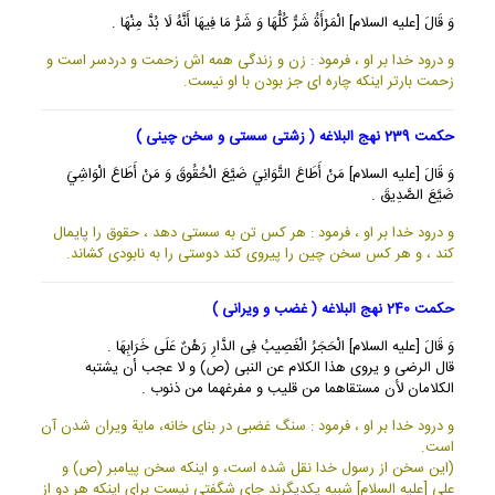
وَ قَالَ [عليه السلام] الْمَرْأَةُ شَرٌّ كُلُّهَا وَ شَرُّ مَا فِيهَا أَنَّهُ لَا بُدَّ مِنْهَا .
و درود خدا بر او ، فرمود : زن و زندگى همه اش زحمت و دردسر است و
زحمت بارتر اينكه چاره اى جز بودن با او نيست.
حکمت 239 نهج البلاغه ( زشتی سستی و سخن چینی )
وَ قَالَ [عليه السلام] مَنْ أَطَاعَ التَّوَانِيَ ضَيَّعَ الْحُقُوقَ وَ مَنْ أَطَاعَ الْوَاشِيَ
ضَيَّعَ الصَّدِيقَ .
و درود خدا بر او ، فرمود : هر كس تن به سستى دهد ، حقوق را پايمال
كند ، و هر كس سخن چين را پيروى كند دوستى را به نابودى كشاند.
حکمت 240 نهج البلاغه ( غضب و ویرانی )
وَ قَالَ [عليه السلام] الْحَجَرُ الْغَصِيبُ فِى الدَّارِ رَهْنٌ عَلَى خَرَابِهَا .
قال الرضى و يروى هذا الكلام عن النبى (ص) و لا عجب أن يشتبه
الكلامان لأن مستقاهما من قليب و مفرغهما من ذنوب .
و درود خدا بر او ، فرمود : سنگ غضبى در بناى خانه، ماية ويران شدن آن
است.
(اين سخن از رسول خدا نقل شده است، و اينكه سخن پيامبر (ص) و
على [عليه السلام] شبيه يكديگرند جاى شگفتى نيست براى اينكه هر دو از