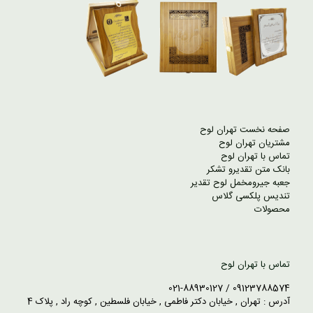
صفحه نخست تهران لوح
مشتریان تهران لوح
تماس با تهران لوح
بانک متن تقدیرو تشکر
جعبه جیرومخمل لوح تقدیر
تندیس پلکسی گلاس
محصولات
تماس با تهران لوح
09123788574 / 021-88930127
آدرس : تهران , خیابان دکتر فاطمی , خیابان فلسطین , کوچه راد , پلاک 4