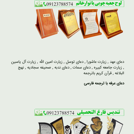
دعای عهد
,
زیارت عاشورا
,
دعای توسل
,
زیارت امین الله
,
زیارت آل یاسین
,
زیارت جامعه کبیره
,
دعای سمات
,
دعای ندبه
,
صحیفه سجادیه
,
نهج
البلاغه
,
قرآن کریم باترجمه
دعای عرفه با ترجمه فارسی