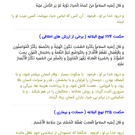
وَ قَالَ [عليه السلام] مَنْ كَسَاهُ الْحَيَاءُ ثَوْبَهُ لَمْ يَرَ النَّاسُ عَيْبَهُ .
و درود خدا بر او ، فرمود : آن كس كه لباس حياء بپوشد، كسى عيب او را
نبيند.
حکمت 224 نهج البلاغه ( برخی از ارزش های اخلاقی )
وَ قَالَ [عليه السلام] بِكَثْرَةِ الصَّمْتِ تَكُونُ الْهَيْبَةُ وَ بِالنَّصَفَةِ يَكْثُرُ الْمُوَاصِلُونَ
وَ بِالْإِفْضَالِ تَعْظُمُ الْأَقْدَارُ وَ بِالتَّوَاضُعِ تَتِمُّ النِّعْمَةُ وَ بِاحْتِمَالِ الْمُؤَنِ يَجِبُ
السُّؤْدُدُ وَ بِالسِّيرَةِ الْعَادِلَةِ يُقْهَرُ الْمُنَاوِئُ وَ بِالْحِلْمِ عَنِ السَّفِيهِ تَكْثُرُ الْأَنْصَارُ
عَلَيْهِ.
و درود خدا بر او ، فرمود : با سكوت بسيار ، وقار انسان بيشتر شود، و با
انصاف بودن ، دوستان را فراوان و با بخشش ، قدر و منزلت انسان بالا
رود، و با فروتنى ، نعمت كامل شود، و با پرداخت هزينه ها، بزرگى و
سرورى ثابت گردد، و روش عادلانه ، مخالفان را در هم شكند ، و با
شكيبايى در برابر بى خرد، ياران انسان زياد گردند.
حکمت 225 نهج البلاغه ( حسادت و بیماری )
وَ قَالَ [عليه السلام] الْعَجَبُ لِغَفْلَةِ الْحُسَّادِ عَنْ سَلَامَةِ الْأَجْسَادِ .
درود خدا بر او ، فرمود : شگفتا كه حسودان از سلامتى خود غافل مانده