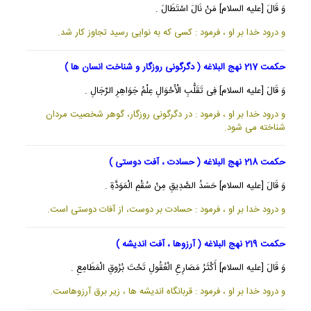
وَ قَالَ [عليه السلام] مَنْ نَالَ اسْتَطَالَ .
و درود خدا بر او ، فرمود : كسى كه به نوايى رسيد تجاوز كار شد.
حکمت 217 نهج البلاغه ( دگرگونی روزگار و شناخت انسان ها )
وَ قَالَ [عليه السلام] فِى تَقَلُّبِ الْأَحْوَالِ عِلْمُ جَوَاهِرِ الرِّجَالِ .
و درود خدا بر او ، فرمود : در دگرگونى روزگار، گوهر شخصيت مردان
شناخته مى شود.
حکمت 218 نهج البلاغه ( حسادت ، آفت دوستی )
وَ قَالَ [عليه السلام] حَسَدُ الصَّدِيقِ مِنْ سُقْمِ الْمَوَدَّةِ .
و درود خدا بر او ، فرمود : حسادت بر دوست، از آفات دوستى است.
حکمت 219 نهج البلاغه ( آرزوها ، آفت اندیشه )
وَ قَالَ [عليه السلام] أَكْثَرُ مَصَارِعِ الْعُقُولِ تَحْتَ بُرُوقِ الْمَطَامِعِ .
و درود خدا بر او ، فرمود : قربانگاه انديشه ها ، زير برق آرزوهاست.