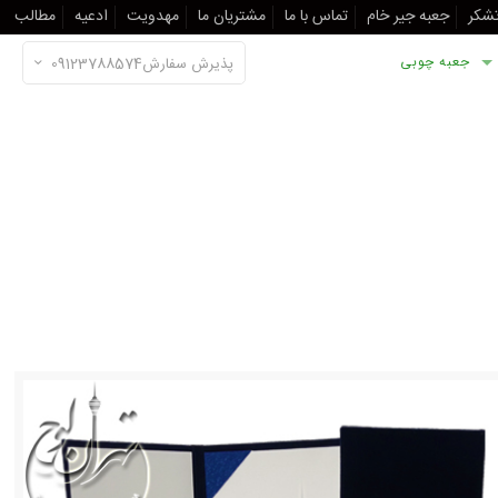
تشکر
جعبه جیر خام
تماس با ما
مشتریان ما
مهدویت
ادعیه
مطالب
جعبه چوبی
پذیرش سفارش09123788574