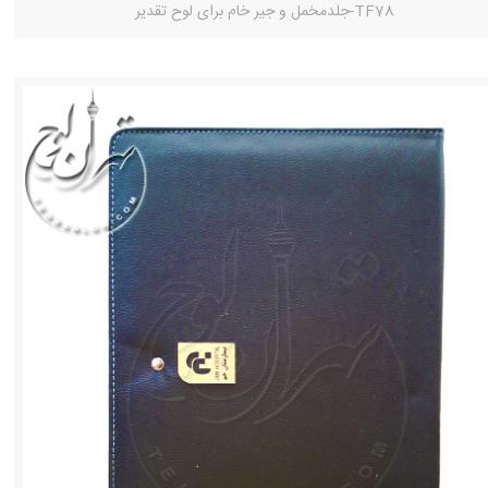
TF78-جلدمخمل و جیر خام برای لوح تقدیر