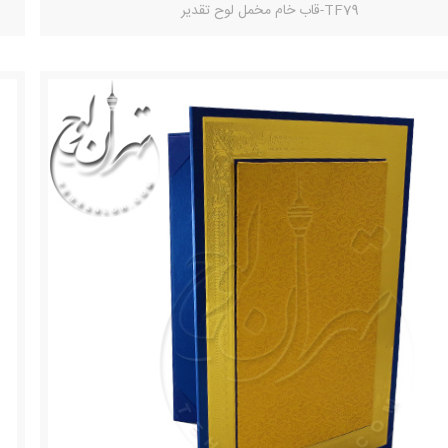
TF79-قاب خام مخمل لوح تقدیر