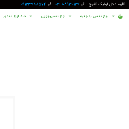
اللهم عجل لولیک الفرج
021-88930127
09123788574
لوح تقدیر با جعبه
لوح تقدیرچوبی
جلد لوح تقدیر