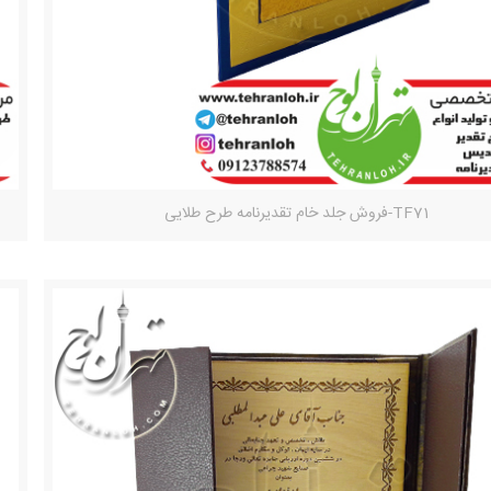
TF71-فروش جلد خام تقدیرنامه طرح طلایی