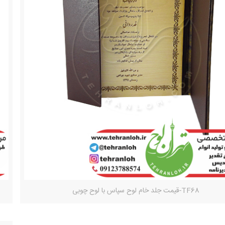
TF68-قیمت جلد خام لوح سپاس با لوح چوبی