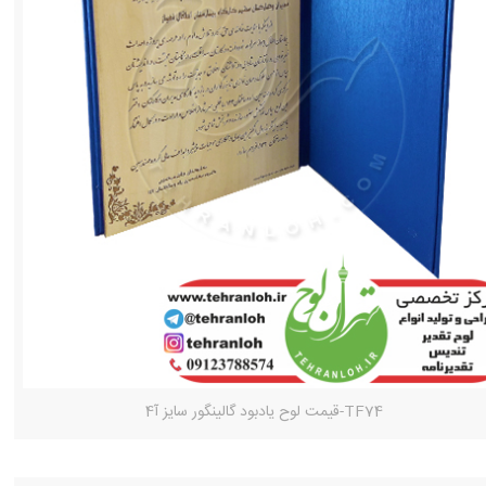
TF74-قیمت لوح یادبود گالینگور سایز آ4