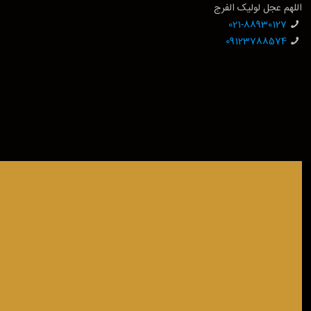
اللهم عجل لولیک الفرج
021-88930127
09123788574