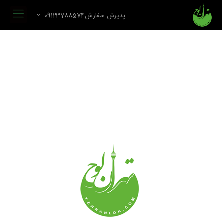
پذیرش سفارش09123788574