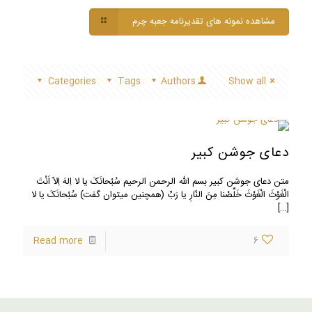
مشاهده نمونه های تقدیرنامه جعبه چرم
Categories
Tags
Authors
Show all
دعای جوشن کبیر
متن دعای جوشن کبیر بسم الله الرحمن الرحیم سُبْحانَکَ یا لا اِلهَ اِلاّ اَنْتَ
الْغَوْثَ الْغَوْثَ خَلِّصْنا مِنَ النّارِ یا رَبِّ (همچنين ميتوان گفت) سُبْحانَکَ یا لا
[…]
Read more
6