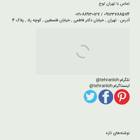
تماس با تهران لوح
09123788574 / 021-88930127
آدرس : تهران , خیابان دکتر فاطمی , خیابان فلسطین , کوچه راد , پلاک 4
تلگرام:
tehranloh@
اینستاگرام:
tehranloh@
نوشته‌های تازه