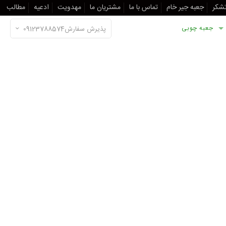
تشکر
جعبه جیر خام
تماس با ما
مشتریان ما
مهدویت
ادعیه
مطالب
جعبه چوبی
پذیرش سفارش09123788574