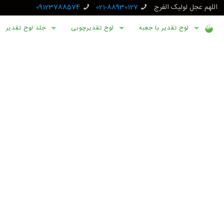
اللهم عجل لولیک الفرج
021-88930127
09123788574
لوح تقدیر با جعبه
لوح تقدیرچوبی
جلد لوح تقدیر