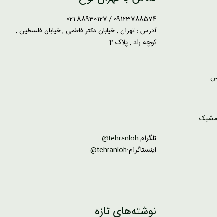
09123788574 / 021-88930127
آدرس : تهران , خیابان دکتر فاطمی , خیابان فلسطین ,
کوچه راد , پلاک 4
تلگرام:
tehranloh@
اینستاگرام:
tehranloh@
نوشته‌های تازه