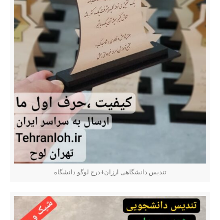
تندیس دانشگاهی ارزان+درج لوگو دانشگاه