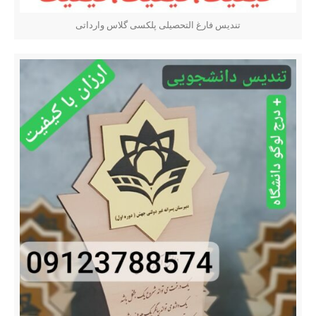
تندیس فارغ التحصیلی پلکسی گلاس وارداتی