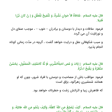
قالَ علیه السلام : مُلاقاةُ الاْ خوانِ نَشْرَةٌ، وَ تَلْقیحٌ لِلْعَقْلِ وَ إ نْ كانَ نَزْرا
قَلیلا.
فرمود: ملاقات و دیدار با دوستان و برادران – خوب – ، موجب صفاى دل
و نورانیّت آن مى گردد
و سبب شكوفائى عقل و درایت خواهد گشت ، گرچه در مدّت زمانى كوتاه
انجام پذیرد.
قالَ علیه السلام : إ یّاكَ وَ مُص احَبَةُالشَّریرِ، فَإ نَّهُ كَالسَّیْفِ الْمَسْلُولِ، یَحْسُنُ
مَنْظَرُهُ وَ یَقْبَحُ اءثَرُهُ.
فرمود: مواظب باش از مصاحبت و دوستى با افراد شرور، چون كه او
همانند شمشیرى زهرآلود، برّاق است
كه ظاهرش زیبا و اثراتش زشت و خطرناك خواهد بود.
قالَ علیه السلام : كَیْفَ یُضَیَّعُ مَنِ اللّهُ كافِلُهُ، وَكَیْفَ یَنْجُو مَنِ اللّه طالِبُهُ، وَ