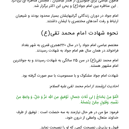
مامون عباسی برای جلوگیری از افکار عباسیان ، مجلس مناظره ای برپاکرد
. این مناظره بین امام جواد(ع) و یحی ابن اکثر برگزار شد.
امام جواد در دوران زندگانی گرانبهایشان بسیار محدود بودند و شیعیان
ارتباط و رفت آمدهای مختصری با ایشان داشتند.
نحوه شهادت امام محمد تقی(ع)
معتصم عباسی امام جواد را در سال 220هجری قمری به شهر بغداد
فراخواند.در همان سال هم امام جواد به شهادت رسیدند.
امام محمد تقی(ع) در سن 25 سالگی به شهادت رسیدند و به جوانترین
امام مشهور هستند.
شهادت امام جواد مشکوک و با مسمومیت با سم صورت گرفته بود.
احادیث ارزشمند از امام محمد تقی علیه السلام:
الْمُؤ مِنُ یَحْتاجُ إ لى ثَلاثِ خِصالٍ: تَوْفیقٍ مِنَ اللّهِ عَزَّ وَ جَلَّ، وَ واعِظٍ مِنْ
نَفْسِهِ، وَقَبُولٍ مِمَّنْ یَنْصَحُهُ.
فرمود: مؤ من در هر حال نیازمند به سه خصلت است : توفیق از طرف
خداوند متعال، واعظى از درون خود،
قبول و پذیرش نصیحت كسى كه او را نصیحت نماید.