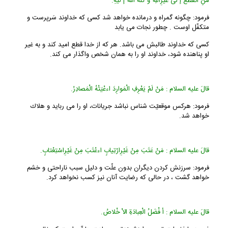
مَنِ انْقَطَعَ إ لى غَیْرِاللّهِ وَ كَّلَهُ اللّهُ إ لَیْهِ.
فرمود: چگونه گمراه و درمانده خواهد شد كسى كه خداوند سَرپرست و
متكفّل اوست . چطور نجات مى یابد
كسى كه خداوند طالبش مى باشد. هر كه از خدا قطع امید كند و به غیر
او پناهنده شود، خداوند او را به همان شخص واگذار مى كند.
قالَ علیه السلام : مَنْ لَمْ یَعْرِفِ الْمَوارِدَ اءعْیَتْهُ الْمَصادِرُ.
فرمود: هركس موقعیّت شناس نباشد جریانات، او را مى رباید و هلاك
خواهد شد.
قالَ علیه السلام : مَنْ عَتَبَ مِنْ غَیْرِارْتِیابٍ اءعْتَبَ مِنْ غَیْرِاسْتِعْتابٍ.
فرمود: سرزنش كردن دیگران بدون علّت و دلیل سبب ناراحتى و خشم
خواهد گشت ، در حالى كه رضایت آنان نیز كسب نخواهد كرد.
قالَ علیه السلام : أ فْضَلُ الْعِبادَةِ الاْ خْلاصُ.