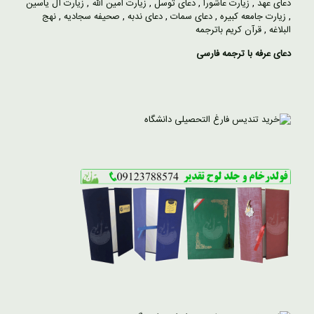
دعای عهد
,
زیارت عاشورا
,
دعای توسل
,
زیارت امین الله
,
زیارت آل یاسین
,
زیارت جامعه کبیره
,
دعای سمات
,
دعای ندبه
,
صحیفه سجادیه
,
نهج
البلاغه
,
قرآن کریم باترجمه
دعای عرفه با ترجمه فارسی