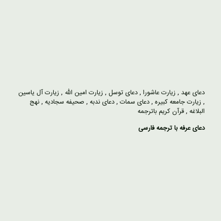
دعای عهد
,
زیارت عاشورا
,
دعای توسل
,
زیارت امین الله
,
زیارت آل یاسین
,
زیارت جامعه کبیره
,
دعای سمات
,
دعای ندبه
,
صحیفه سجادیه
,
نهج
البلاغه
,
قرآن کریم باترجمه
دعای عرفه با ترجمه فارسی