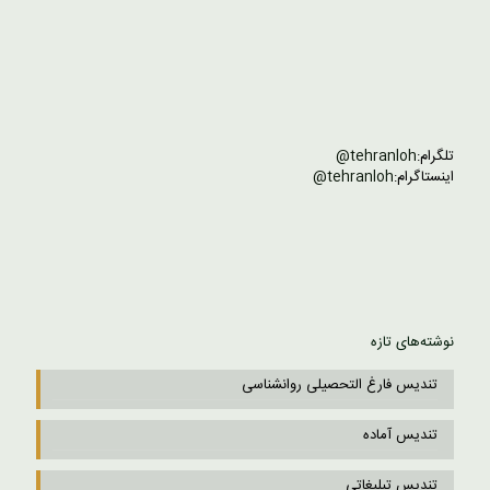
تلگرام:
tehranloh@
اینستاگرام:
tehranloh@
نوشته‌های تازه
تندیس فارغ التحصیلی روانشناسی
تندیس آماده
تندیس تبلیغاتی