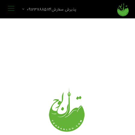
پذیرش سفارش09123788574