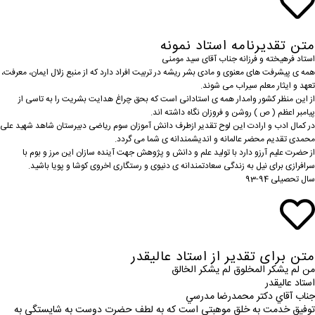
متن تقدیرنامه استاد نمونه
استاد فرهیخته و فرزانه جناب آقای سید مومنی
همه ی پیشرفت های معنوی و مادی بشر ریشه در تربیت افراد دارد که از منبع زلال ایمان، معرفت،
تعهد و ایثار معلم سیراب می شوند.
از این منظر کشور وامدار همه ی استادانی است که بحق چراغ هدایت بشریت را به تاسی از
پیامبر اعظم ( ص ) روشن و فروزان نگاه داشته اند.
در کمال ادب و ارادت این لوح تقدیر ازطرف دانش آموزان سوم ریاضی دبیرستان شاهد شهید علی
محمدی تقدیم محضر عالمانه و اندیشمندانه ی شما می گردد.
از حضرت علیم آرزو دارد با تولید علم و دانش و پژوهش جهت آینده سازان این مرز و بوم با
سرافرازی برای نیل به زندگی سعادتمندانه ی دنیوی و رستگاری اخروی کوشا و پویا باشید.
سال تحصیلی 94-93
متن برای تقدیر از استاد عالیقدر
من لم يشكر المخلوق لم يشكر الخالق
استاد عاليقدر
جناب آقاي دكتر محمدرضا مدرسي
توفیق خدمت به خلق موهبتی است كه به لطف حضرت دوست به شایستگی به