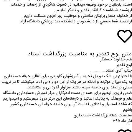
است،اينجانبان بر خود وظيفه ميدانيم در كسوت شاگردي از زحمات و خدمات
ارزشمند شما،استاد گرانقدر تقدير و تشكر نماييم .
از خداوند متعال برايتان سلامتي و موفقيت روز افزون مسئلت داريم .
ارادتمند شما ،جمعي از دانشجويان دانشكده دندانپزشكي دانشگاه آزاد
متن لوح تقدیر به مناسبت بزرگداشت استاد
بنام خداوند حسابگر
لوح تقدیر
جناب آقای استاد……………..
با احترام بی شک دو بال تجربه و آموزشهای کاربردی برای تعالی حرفه حسابداری
به یک میزان موثرند و آنانکه در هر یک از این دو راه بی ادعا میکوشند تا در تربیت
نسلی توانمند برای جامعه سهیم باشند سزاوار قدردانی و ستایشند.
ضمن آرزوی توفیق برای همه ی دست اندرکاران مرکز آموزش حسابداری دانشگاه
علم و فرهنگ به یکایک اساتید و کارشناسان این مرکز درود میفرستیم و امیدواریم
که شاهد استمرار و اعتلای فعالیت آن برای جامعه حرفه ای حسابداری کشور
باشیم.
بمناسبت هفته بزرگداشت حسابداری
آذر ماه 1395