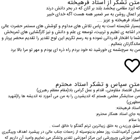
متن تشکر از استاد فرهیخته
که ایزد مقامی ببخشد بلند بر آنان که در بحر دانش درند
بر اعمال روشن به سر ضمیر همه هست آگه خدای خبیر
استاد فرهیخته و عزیز …..
بسیار شایسته است به پاس تلاش های مداوم و کوشش های مستمر حضرت عالی
در اشاعه ی تعلیم و تربیت، توسعه ی علم و دانش و نیز کارگشایی های ثمربخش
شما با افتخار قدردانی نموده و به رسم تکریم این لوح تقدیر را تقدیم محضر پربار و
ماندگارتان بنمائیم .
من به سرچشمه ی خورشید نه خود بردم راه ذره ای بودم و مهر تو مرا بالا برد
متن سپاس و تشکر استاد محترم
سال اقتصاد مقاومتی، اقدام و عمل گرامی باد(مقام معظم رهبری)
من ستایشگر معلمی هستم که اندیشیدن را به من می آموزد نه اندیشه ها را(شهید
مطهری)
استاد فرهیخته:
به جای استاد همکار محترم:
با سلام
عشق ورزیدن به خلق زیباترین ترنم گفتگو با خالق است .
ضمن گرامیداشت روز معلم بدینوسیله از زحمات جناب عالی در پیشبرد اهداف وپیگیری
امور آموزشی وپرورشی این مرکز آموزشی تقدیر وتشکر می نماییم وامید آن داریم که