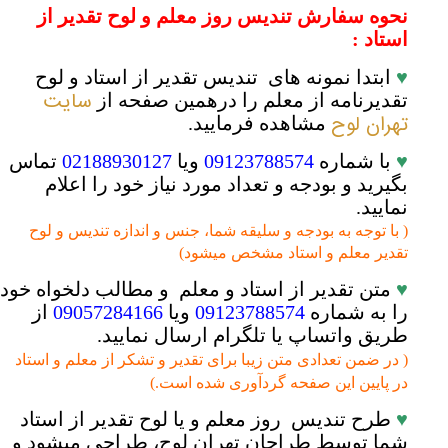
نحوه سفارش تندیس روز معلم و لوح تقدیر از
استاد :
♥
ابتدا نمونه های تندیس تقدیر از استاد و لوح
سایت
تقدیرنامه از معلم را درهمین صفحه از
تهران لوح
مشاهده فرمایید.
♥
با شماره
09123788574
ویا
02188930127
تماس
بگیرید و بودجه و تعداد مورد نیاز خود را اعلام
نمایید.
( با توجه به بودجه و سلیقه شما، جنس و اندازه تندیس و لوح
تقدیر معلم و استاد مشخص میشود)
♥
متن تقدیر از استاد و معلم و مطالب دلخواه خود
را به شماره
09123788574
ویا
09057284166
از
طریق واتساپ یا تلگرام ارسال نمایید.
( در ضمن تعدادی متن زیبا برای تقدیر و تشکر از معلم و استاد
در پایین این صفحه گردآوری شده است.)
♥
طرح تندیس روز معلم و یا لوح تقدیر از استاد
شما توسط طراحان تهران لوح، طراحی میشود و