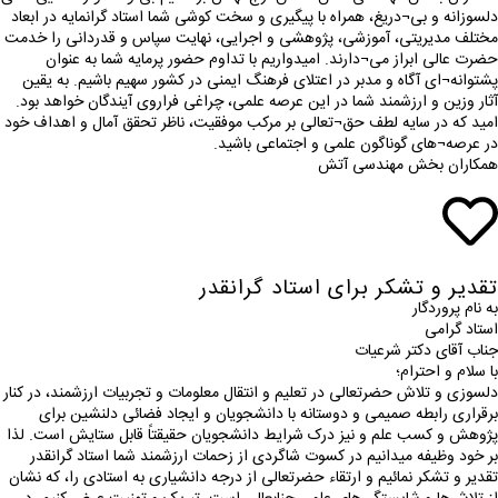
دلسوزانه و بی¬دریغ، همراه با پیگیری و سخت کوشی شما استاد گرانمایه در ابعاد
مختلف مدیریتی، آموزشی، پژوهشی و اجرایی، نهایت سپاس و قدردانی را خدمت
حضرت عالی ابراز می¬دارند. امیدواریم با تداوم حضور پرمایه شما به عنوان
پشتوانه¬ای آگاه و مدبر در اعتلای فرهنگ ایمنی در کشور سهیم باشیم. به یقین
آثار وزین و ارزشمند شما در این عرصه علمی، چراغی فراروی آیندگان خواهد بود.
امید که در سایه لطف حق¬تعالی بر مرکب موفقیت، ناظر تحقق آمال و اهداف خود
در عرصه¬های گوناگون علمی و اجتماعی باشید.
همکاران بخش مهندسی آتش
تقدیر و تشکر برای استاد گرانقدر
به نام پروردگار
استاد گرامی
جناب آقای دکتر شرعیات
با سلام و احترام؛
دلسوزی و تلاش حضرتعالی در تعلیم و انتقال معلومات و تجربیات ارزشمند، در کنار
برقراری رابطه صمیمی و دوستانه با دانشجویان و ایجاد فضائی دلنشین برای
پژوهش و کسب علم و نیز درک شرایط دانشجویان حقیقتاً قابل ستایش است. لذا
بر خود وظیفه میدانیم در کسوت شاگردی از زحمات ارزشمند شما استاد گرانقدر
تقدیر و تشکر نمائیم و ارتقاء حضرتعالی از درجه دانشیاری به استادی را، که نشان