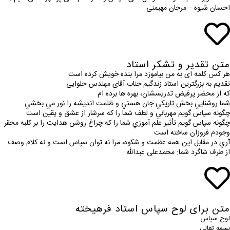
احسان شیوه – مرجان مهیمنی
متن تقدیر و تشکر استاد
هر کس کلمه ای به من بیاموزد مرا بنده خویش کرده است
تقدیم به بزرگترین استاد زندگیم جناب آقای مهندس حلوایی
که از محضر پرفیض تدریسشان، بهره ها برده ام
شما روشنايي بخش تاريكي جان هستي و ظلمت انديشه را نور مي بخشي
چگونه سپاس گويم مهرباني و لطف شما را كه سرشار از عشق و يقين است
چگونه سپاس گويم تأثير علم آموزي شما را كه چراغ روشن هدايت را بر كلبه محقر
وجودم فروزان ساخته است
آري در مقابل اين همه عظمت و شكوه، مرا نه توان سپاس است و نه كلام وصف
از طرف شاگرد شما: محمدعلی عبدالله
متن برای لوح سپاس استاد فرهیخته
لوح سپاس
بسمه تعالی