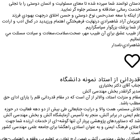
دستان توانمند شما سپرده شده تا معنای مسئوليت و انسان دوستی را با تجلی
خدمت رسانی صادقانه و مستمر جلوه گر نمایید.
از اينكه با سعه صدر،حس نوع دوستي و حسن اخلاق درجهت بهبودي فرزند
عزيزمان آراد شاهمرادي درنهايت فرهيختگي اهتمام ورزيديد در كمال ادب و ارادت
از شما پزشك بزرگوار سپاسگزاريم.
از طبيب عشق براي آن طبيب مهر، صحت،سلامت،سعادت و سيادت مسئلت مي
نمائيم.
شاهمرادي-نامدار
قدردانی از استاد نمونه دانشگاه
جناب آقای دکتر بختیاری
مدیر گرانقدر بخش مهندسی آتش
مقام و منزلت استاد، والاتر از آن است که در مقام قدردانی قلم را یارای ادای حق
مطلب باشد.
تلاش مستمر، همت والا و درایت جنابعالی طی بیش از دو دهه فعالیت در حوزه
علم ایمنی در برابر آتش، منجر به تأسیس آزمایشگاه آتش و بخش مهندسی آتش
شد که دستاوردهای پژوهشی پربار آن تنها گوشه¬ای از خدمات ارزنده شما جهت
اعتلای فرهنگ ایمنی و به عنوان اسنادی راهگشا برای جامعه علمی مهندسی کشور
است.
همکاران بخش مهندسی آتش، ضمن ارج نهادن بر تعلیم بی وقفه و راهنمایی¬های