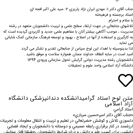
جناب آقای دکتر 1- مهدی ایران نژاد پاریزی 2- سید علی اکبر افجه ای
استاد برجسته و فرهیخته
با سلام و احترام
تلاشهای جنابعالی در جهت ارتقاء سطح علمی و تربیت دانشجویان متعهد در رشته
مدیریت ، موجب آگاهی بیشتر آنان با مفاهیم علمی جدید و کاربردی گردیده است که
به کارگیری و استفاده از آنها در اصلاح ، بهبود و توسعه فرهنگ سازمانی کمک شایانی
می نماید .
لذا بدینوسیله با اهداء این لوح سپاس از جنابعالی تقدیر و تشکر می گردد.
امید است در سایه الطاف خداوند ممنان همواره سلامت و موفق باشید .
دانشجویان رشته مدیریت دولتی گرایش تحول سازمانی ورودی 1394
دانشگاه آزاد اسلامی واحد علوم و تحقیقات
متن لوح استاد گرامیدانشکده دندانپزشکی دانشگاه
آزاد اسلامی
استاد گرامي
«جناب آقاي دكتر امیرحسین سربازي»
دلسوزي تلاش و كوشش حضرتعالي در تعليم و تربيت و انتقال معلومات و تجربيات
ارزشمند در كنار برقراري رابطه صميمي و دوستانه با دانشجويان و ايجاد فضايي
دلنشين براي كسب علم و دانش و درك شرايط دانشجويان ،حقيقتا قابل ستايش