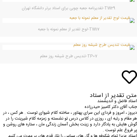
TW29-تقدیرنامه جعبه چوبی برای استاد برتر دانشگاه تهران
TW17-لوح تقدیر از معلم نمونه با جعبه
TP07-تندیس طرح شیشه روز معلم
متن تقدیر از استاد
استاد فاضل و اندیشمند
جناب آقای دکتر کامبیز حیدرزاده
دیروز ، امروز و فردای این سرای پهناور ، ساخته کلام شیوای توست . هر کس ، در
هر مقام و رتبه ای ، روزی در کلاس درس تو نشسته و زمزمه کلام شیرینت را در
گوش هایش به یادگار دارد و زینت بخش آسمان زندگی مان ، ستاره های روشن و
پر فروغ علم توست .
استاد عزیز! تمام شکوفه ها و گل های سپاس را نثار قدم های پر مهرت می کنیم .