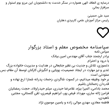
درسایه ی الطاف الهی همواره در سنگر خدمت به دانشجویان این مرزو بوم استوار و
سرافراز بمانی
سید علی حسینی
رئیس مرکز آموزش علمی کاربردی دهلران
سپاسنامه مخصوص معلم و استاد بزرگوار
سپاس نامه
برادر ارجمند جناب آقای مهندس امین بیانک
با درود و احترام
دلسوزی، تلاش و جدیت بی نظیر جنابعالی در هدایت و مدیریت خانواده بزرگ
غدیر و نیز مهارت در ایجاد صمیمیت، پویایی و انگیزش کارکنان توسط آن مقام، بس
ستودنی است.
بر خود وظیفه میدانیم، در کسوت شاگردی ،زحمات پدرانه شمارا ارج نهاده و
قدردان زحماتتان باشیم.
محمد بادامی، المیرا بیژه، غلامرضا حیدری، میثم حیدراولاد، حجت رمضانیان
فرامرز ژاله ساری، مهرداد فیض پور، ابراهیم قیصری، تقی گلستانی، مجتبی
ناهیدی،
فاطمه معادی، مهدی موالی زاده و یاسین موسوی نژاد