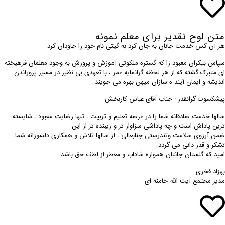
متن لوح تقدیر برای معلم نمونه
هر آن کس خدمت جانان به جان کرد به گیتی نام خود را جاودان کرد
سپاس بیکران معبود را که گستره ملکوتی آموزش و پرورش به وجود معلمان فرهیخته
ای متبرک گشته که از هر لحظه گرانمایه عمر ، با تعهدی بی نظیر در مسیر پروراندن
اندیشه و ایمان آیند ه سازان میهن بهره می جویند .
پیشکسوت گرانقدر : جناب آقای عباس کاربخش
سالها خدمت صادقانه شما را در عرصه تعلیم و تربیت ، تنها رضایت معبود ، شایسته
ترین پاداش است و چه پاداشی سزاوار تر و زیبنده تر از این .
ضمن آرزوی سلامت وتندرستی جنابعالی ، از سالها تلاش و همکاری دلسوزانه شما
تشکر و قدر دانی می گردد .
امید که گلستان جانتان همواره شاداب و معطر از لطف حق باشد
بهزاد فخری
مدیر مجتمع آیت الله خامنه ای