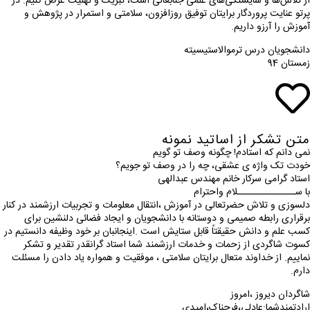
از تلاش‌ها و شایستگی‌های علمی جنابعالی است، تبریک و تهنیت عرض کنیم. در
پرتو عنایت پروردگار برایتان توفیق روزافزون، سلامتی و استمرار در پژوهش و
آموزش را آرزو داریم.
دانشجویان درس ترموالاستیسیته
زمستان 94
متن تشکر از اساتید نمونه
نمی دانم که استادم! چگونه وصف تو گویم
خودت تک واژه ی عشقی، چه را در وصف تو جویم؟
استاد گرامی سرکار خانم مهندس عبدالهی
با ســــــــــــــلام واحترام
دلسوزی و تلاش حضرتعالی در آموزش ،انتقال معلومات و تجربیات ارزشمند در کنار
برقراری رابطه صمیمی و دوستانه با دانشجویان و ایجاد فضائی دلنشین برای
کسب علم و دانش حقیقتاً قابل ستایش است .اینجانبان بر خود وظیفه دانستیم در
کسوت شاگردی از زحمات و خدمات ارزشمند شما استاد گرانقدر تقدیر و تشکر
نماییم. از خداوند متعال برایتان سلامتی ، موفقیت و همواره یاد دادن را مسئلت
دارم.
شاگردان دیروز ،امروز
ارادتمندشما:عادلی،فرحناک،امیدی