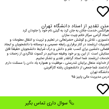
متن تقدیر از استاد دانشگاه تهران
هرآنکس خدمت جانان به جان کرد به گیتی نام خود را جاودان کرد
استاد گرامی سرکار خانم چیت سازان
دلسوزی ، تلاش و کوشش حضرتعالی در تعلیم و تربیت و انتقال معلومات و
تجربیات ارزشمند در کنار برقراری رابطه صمیمی و دوستانه با دانشجویان و ایجاد
فضائی دلنشین برای کسب علم و دانش و درک شرایط دانشجویان حقیقتاً قابل
ستایش است .از این رو بر خود وظیفه میدانیم در کسوت شاگردی از زحمات و
خدمات ارزشمند شما استاد گرانقدر تقدیر و تشکر نماییم.
از خداوند متعال برایتان تندرستی ، موفقیت و همواره یاد دادن را مسئلت دارم.
ارادتمند شما جمعی از دانشجویان رشته کارآفرینی
دانشگاه تهران
درس مدیریت مالی پاییز 95
سوال داری تماس بگیر
متن تقددیرنامه مادر و معلم نمونه
بسم الله الرحمن الرحیم