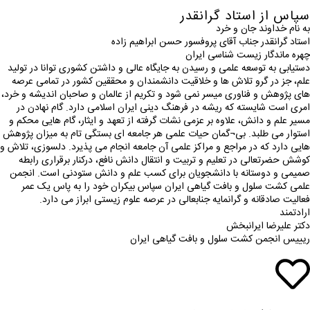
سپاس از استاد گرانقدر
به نام خداوند جان و خرد
استاد گرانقدر جناب آقای پروفسور حسن ابراهیم زاده
چهره ماندگار زیست شناسی ایران
دستیابی به توسعه علمی و رسیدن به جایگاه عالی و داشتن کشوری توانا در تولید
علم، جز در گرو تلاش ها و خلاقیت دانشمندان و محققین کشور در تمامی عرصه
های پژوهش و فناوری میسر نمی شود و تکریم از عالمان و صاحبان اندیشه و خرد،
امری است شایسته که ریشه در فرهنگ دینی ایران اسلامی دارد. گام نهادن در
مسیر علم و دانش، علاوه بر عزمی نشات گرفته از تعهد و ایثار، گام هایی محکم و
استوار می طلبد. بی¬گمان حیات علمی هر جامعه ای بستگی تام به میزان پژوهش
هایی دارد که در مراجع و مراکز علمی آن جامعه انجام می پذیرد. دلسوزی، تلاش و
کوشش حضرتعالی در تعلیم و تربیت و انتقال دانش نافع، درکنار برقراری رابطه
صمیمی و دوستانه با دانشجویان برای کسب علم و دانش ستودنی است. انجمن
علمی کشت سلول و بافت گیاهی ایران سپاس بیکران خود را به پاس یک عمر
فعالیت صادقانه و گرانمایه جنابعالی در عرصه علوم زیستی ابراز می دارد.
ارادتمند
دکتر علیرضا ایرانبخش
ریییس انجمن کشت سلول و بافت گیاهی ایران