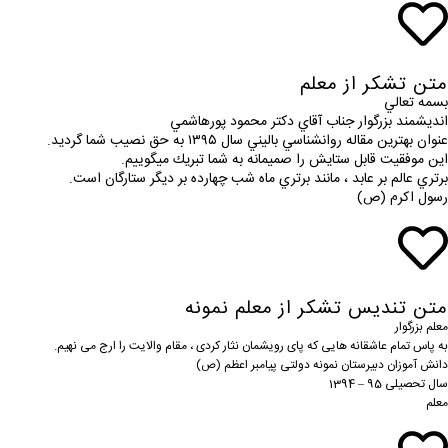
متن تشکر از معلم
بسمه تعالي
انديشمند بزرگوار جناب آقاي دكتر محمود پورهاشمي
عنوان بهترين مقاله روانشناسي باليني سال ١٣٩٥ به حق نصيب شما گرديد.
اين موفقيت قابل ستايش را صميمانه به شما تبريك ميگوييم.
برتري عالم بر عابد ، مانند برتري ماه شب چهارده بر ديگر ستارگان است.
رسول اكرم (ص)
متن تندیس تشکر از معلم نمونه
معلم بزرگوار
به پاس تمام عاشقانه هایی که پای رویشمان نثار کردی ، مقام والایت را ارج می نهیم.
دانش آموزان دبیرستان نمونه دولتی پیامبر اعظم (ص)
سال تحصیلی 95 – 1394
معلم