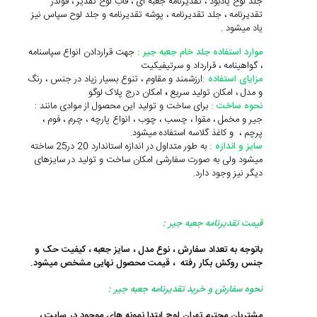
جلد لوح یادبود ، تقدیرنامه جعبه ای ، قاب لوح تقدیر ، فولدر
تقدیرنامه ، جلد تقدیرنامه ، پوشه تقدیرنامه و جلد لوح سپاس نیز
یاد میشود .
موارد استفاده جلد خام جعبه جیر :
جهت قراردادن انواع سپاسنامه
، گواهینامه ، قرارداد و سرتیفیکیت
مزایای استفاده :
ارزشمند و مقاوم ، تنوع بسیار زیاد در جنس ، رنگ
و مدل ، امکان تولید سریع
،
امکان درج پلاک لوگو
نحوه ساخت :
برای ساخت و تولید این محصول از موادی مانند :
جیر و مخمل ، مقوا ، چسب ، چوب ، انواع پارچه ، چرم ، فوم ،
پرچم ، و کاغذ گلاسه استفاده میشود.
سایز و اندازه :
به طور متداول در اندازه استاندارد 20 در25 ساخته
میشود ولی به صورت سفارشی امکان ساخت و تولید در سایزهای
دیگر نیز وجود دارد.
قیمت تقدیرنامه جعبه جیر :
باتوجه به تعداد سفارش ، نوع مدل ، سایز جعبه ، کیفیت حک و
جنس روکش بکار رفته ، قیمت محصول نهایی مشخص میشود.
نحوه سفارش و خرید تقدیرنامه جعبه جیر :
مشتریان محترم تهران لوح ابتدا نمونه های موجود در سایت ،