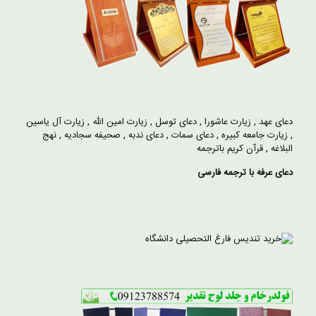
دعای عهد
,
زیارت عاشورا
,
دعای توسل
,
زیارت امین الله
,
زیارت آل یاسین
,
زیارت جامعه کبیره
,
دعای سمات
,
دعای ندبه
,
صحیفه سجادیه
,
نهج
البلاغه
,
قرآن کریم باترجمه
دعای عرفه با ترجمه فارسی