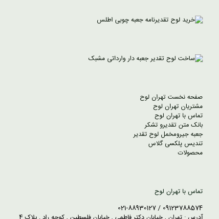
صفحه نخست تهران لوح
مشتریان تهران لوح
تماس با تهران لوح
بانک متن تقدیرو تشکر
جعبه جیرومخمل لوح تقدیر
تندیس پلکسی گلاس
محصولات
تماس با تهران لوح
09123788574 / 021-88930127
آدرس : تهران , خیابان دکتر فاطمی , خیابان فلسطین , کوچه راد , پلاک 4