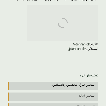
تلگرام:
tehranloh@
اینستاگرام:
tehranloh@
نوشته‌های تازه
تندیس فارغ التحصیلی روانشناسی
تندیس آماده